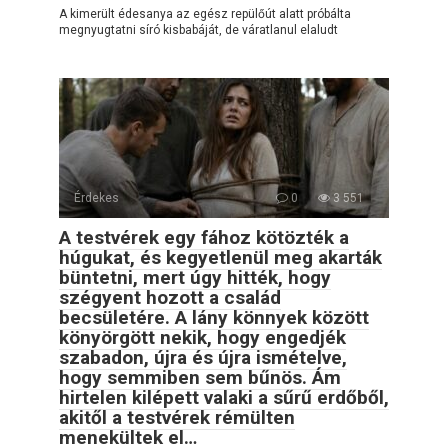
A kimerült édesanya az egész repülőút alatt próbálta
megnyugtatni síró kisbabáját, de váratlanul elaludt
Érdekes
0
3 551
A testvérek egy fához kötözték a
húgukat, és kegyetlenül meg akarták
büntetni, mert úgy hitték, hogy
szégyent hozott a család
becsületére. A lány könnyek között
könyörgött nekik, hogy engedjék
szabadon, újra és újra ismételve,
hogy semmiben sem bűnös. Ám
hirtelen kilépett valaki a sűrű erdőből,
akitől a testvérek rémülten
menekültek el…