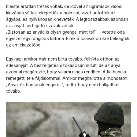
Eleinte ártatlan tréfák voltak, de idővel az ugratások valódi
kínzássá váltak: elrejtették a holmiját, vizet öntöttek az
ágyába, és nyilvánosan kinevették. A legrosszabbak azonban
az anyját sértegető szavak voltak.
„Biztosan az anyád is olyan gyenge, mint te!” — vetette oda
egyszer egy rangidős katona. Ezek a szavak örökre beleégtek
az emlékezetébe.
Egy nap, amikor már nem bírta tovább, felhívta otthon az
édesanyját. A beszélgetés szokásosan indult, de az anya
azonnal megérezte, hogy valami nincs rendben. A fia hangja
remegett, tele fájdalommal. Amikor meghallotta a mondatot:
„Anya, ők bántanak engem…”, tudta, hogy nem hallgathat
tovább.