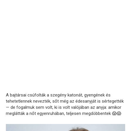
A bajtársai csúfolták a szegény katonát, gyengének és
tehetetlennek nevezték, sőt még az édesanyját is sértegették
— de fogalmuk sem volt, ki is volt valójában az anyja: amikor
meglátták a nőt egyenruhában, teljesen megdöbbentek 😱😱