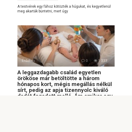
A testvérek egy fához kötözték a húgukat, és kegyetlenül
meg akarták büntetni, mert úgy
Érdekes
0
1 333
A leggazdagabb család egyetlen
örököse már betöltötte a három
hónapos kort, mégis megállás nélkül
sírt, pedig az apja tizennyolc kiváló
dadát fogadott mellé. Ám amikor egy
egyszerű fiatal lány munkába állt a
házban, mindenki döbbenten nézte,
amit tett…
A leggazdagabb család egyetlen örököse már betöltötte a
három hónapos kort, mégis megállás nélkül