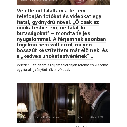
Véletlenül találtam a férjem
telefonján fotókat és videókat egy
fiatal, gyönyörű nővel. „Ő csak az
unokatestvérem, ne találj ki
butaságokat” – mondta teljes
nyugalommal. A férjemnek azonban
fogalma sem volt arról, milyen
bosszút készítettem már elő neki és
a „kedves unokatestvérének”…
Véletlenül találtam a férjem telefonján fotókat és videókat
egy fiatal, gyönyörű nővel. „Ő csak
Megnyugtató Történetek
0
2 879