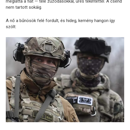
meglátta a fiát — tele zúzódásokkal, üres tekintettel. A csend
nem tartott sokáig.
A nő a bűnösök felé fordult, és hideg, kemény hangon így
szólt: