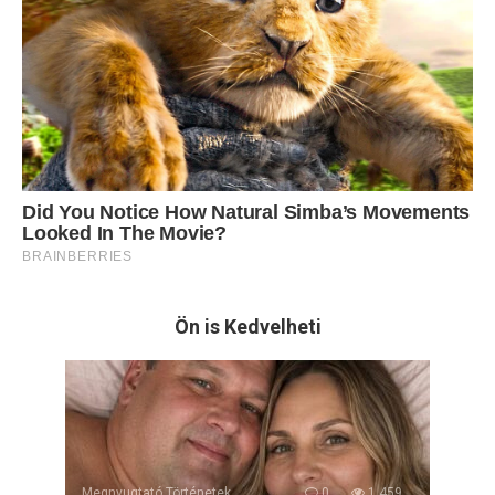
Ön is Kedvelheti
Megnyugtató Történetek
0
1 459