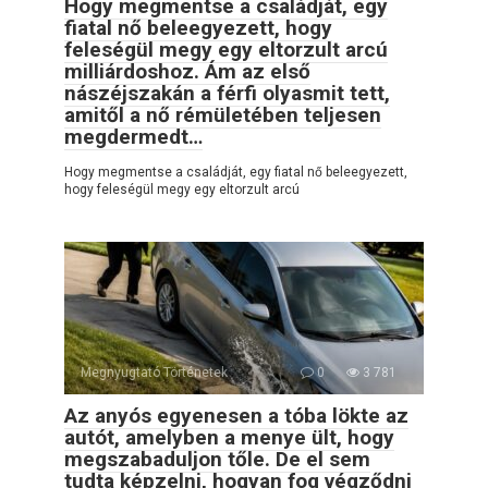
Hogy megmentse a családját, egy
fiatal nő beleegyezett, hogy
feleségül megy egy eltorzult arcú
milliárdoshoz. Ám az első
nászéjszakán a férfi olyasmit tett,
amitől a nő rémületében teljesen
megdermedt…
Hogy megmentse a családját, egy fiatal nő beleegyezett,
hogy feleségül megy egy eltorzult arcú
Megnyugtató Történetek
0
3 781
Az anyós egyenesen a tóba lökte az
autót, amelyben a menye ült, hogy
megszabaduljon tőle. De el sem
tudta képzelni, hogyan fog végződni