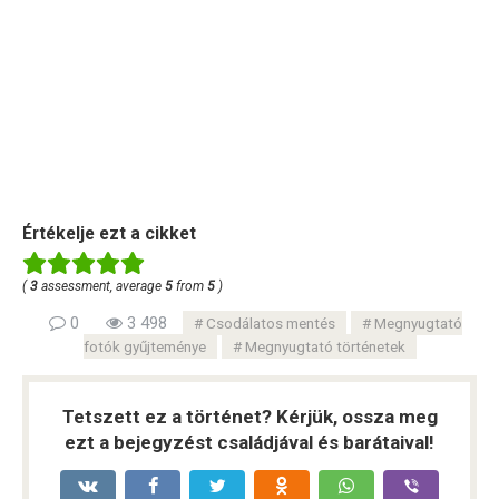
Értékelje ezt a cikket
(
3
assessment, average
5
from
5
)
0
3 498
Csodálatos mentés
Megnyugtató
fotók gyűjteménye
Megnyugtató történetek
Tetszett ez a történet? Kérjük, ossza meg
ezt a bejegyzést családjával és barátaival!