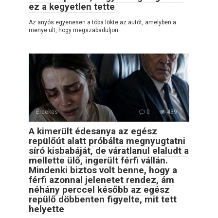
ez a kegyetlen tette
Az anyós egyenesen a tóba lökte az autót, amelyben a
menye ült, hogy megszabaduljon
Érdekes
0
489
A kimerült édesanya az egész
repülőút alatt próbálta megnyugtatni
síró kisbabáját, de váratlanul elaludt a
mellette ülő, ingerült férfi vállán.
Mindenki biztos volt benne, hogy a
férfi azonnal jelenetet rendez, ám
néhány perccel később az egész
repülő döbbenten figyelte, mit tett
helyette