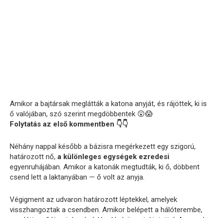
Amikor a bajtársak meglátták a katona anyját, és rájöttek, ki is
ő valójában, szó szerint megdöbbentek 😲😱
Folytatás az első kommentben 👇👇
Néhány nappal később a bázisra megérkezett egy szigorú,
határozott nő,
a különleges egységek ezredesi
egyenruhájában. Amikor a katonák megtudták, ki ő, döbbent
csend lett a laktanyában — ő volt az anyja.
Végigment az udvaron határozott léptekkel, amelyek
visszhangoztak a csendben. Amikor belépett a hálóterembe,