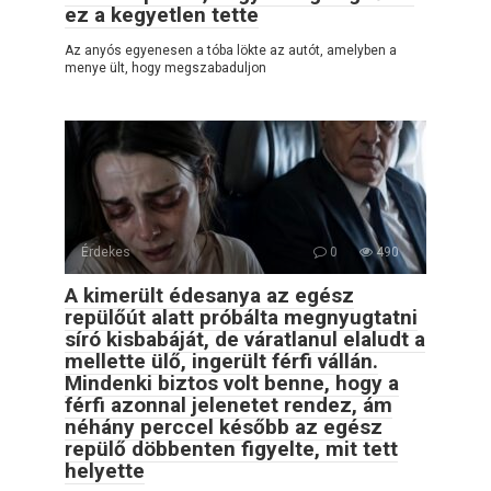
ez a kegyetlen tette
Az anyós egyenesen a tóba lökte az autót, amelyben a
menye ült, hogy megszabaduljon
Érdekes
0
490
A kimerült édesanya az egész
repülőút alatt próbálta megnyugtatni
síró kisbabáját, de váratlanul elaludt a
mellette ülő, ingerült férfi vállán.
Mindenki biztos volt benne, hogy a
férfi azonnal jelenetet rendez, ám
néhány perccel később az egész
repülő döbbenten figyelte, mit tett
helyette