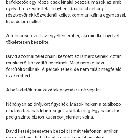
befektetők egy része csak kínaiul beszélt, mások az arab
nyelvet részesítették előnyben. Ráadásul néhány
résztvevőnek közvetlenül kellett kommunikálnia egymással,
késedelem nélkül.
A tolmácsnő volt az egyetlen ember, aki mindkét nyelvet
tökéletesen beszélte.
David azonnal telefonálni kezdett az ismerőseinek. Aztán
munkaerő-közvetítő cégeknek. Majd nemzetközi
fordítóirodáknak. A percek teltek, de nem talált megfelelő
szakembert.
A befektetők már kezdtek egymásra nézegetni.
Néhányan az órájukat figyelték. Mások halkan a találkozó
elhalasztásának lehetőségét vitatták meg. Egy halasztás
pedig szinte biztos kudarcot jelentett volna.
David kétségbeesetten beszélt ismét telefonon, amikor
észrevett egy fiatal lányt az ajtó közelében, élénk