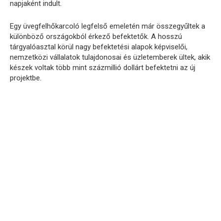
napjaként indult.
Egy üvegfelhőkarcoló legfelső emeletén már összegyűltek a
különböző országokból érkező befektetők. A hosszú
tárgyalóasztal körül nagy befektetési alapok képviselői,
nemzetközi vállalatok tulajdonosai és üzletemberek ültek, akik
készek voltak több mint százmillió dollárt befektetni az új
projektbe.