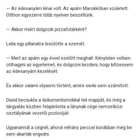
— Az édesanyám kínai volt. Az apám Marokkóban született.
Otthon egyszerre több nyelven beszéltünk.
— Akkor miért dolgozik pizzafutárként?
Leila egy pillanatra lesütötte a szemét.
— Mert az apám egy évvel ezelőtt meghalt. Kénytelen voltam
otthagyni az egyetemet, és dolgozni kezdeni, hogy kifizessem
az édesanyám kezelését.
És ekkor valami olyasmi történt, amire senki sem számított.
David becsukta a dokumentumokkal teli mappát, és még a
tárgyalás közben felajánlotta a lánynak cége nemzetközi
osztályának vezetői pozícióját.
Ugyanannál a cégnél, ahová néhány perccel korábban még be
sem akarták engedni.