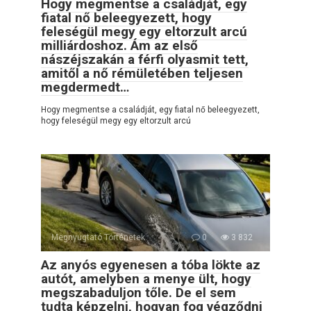
Hogy megmentse a családját, egy
fiatal nő beleegyezett, hogy
feleségül megy egy eltorzult arcú
milliárdoshoz. Ám az első
nászéjszakán a férfi olyasmit tett,
amitől a nő rémületében teljesen
megdermedt…
Hogy megmentse a családját, egy fiatal nő beleegyezett,
hogy feleségül megy egy eltorzult arcú
Megnyugtató Történetek
0
3 832
Az anyós egyenesen a tóba lökte az
autót, amelyben a menye ült, hogy
megszabaduljon tőle. De el sem
tudta képzelni, hogyan fog végződni