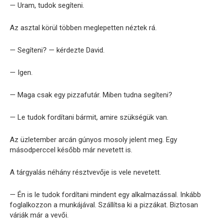
— Uram, tudok segíteni.
Az asztal körül többen meglepetten néztek rá.
— Segíteni? — kérdezte David.
— Igen.
— Maga csak egy pizzafutár. Miben tudna segíteni?
— Le tudok fordítani bármit, amire szükségük van.
Az üzletember arcán gúnyos mosoly jelent meg. Egy
másodperccel később már nevetett is.
A tárgyalás néhány résztvevője is vele nevetett.
— Én is le tudok fordítani mindent egy alkalmazással. Inkább
foglalkozzon a munkájával. Szállítsa ki a pizzákat. Biztosan
várják már a vevői.