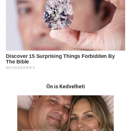
Ön is Kedvelheti
Megnyugtató Történetek
0
1 473