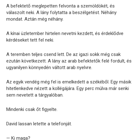
A befektető meglepetten felvonta a szemöldökét, és
válaszolt neki. A lány folytatta a beszélgetést. Néhány
mondat. Aztán még néhány.
A kínai üzletember hirtelen nevetni kezdett, és érdeklődve
kérdéseket tett fel neki.
A teremben teljes csend lett. De az igazi sokk még csak
ezután következett. A lány az arab befektetők felé fordult, és
ugyanilyen könnyedén váltott arab nyelvre.
Az egyik vendég még fel is emelkedett a székéből. Egy másik
hitetlenkedve nézett a kollégájára. Egy perc múlva már senki
sem nevetett a tárgyalóban.
Mindenki csak őt figyelte.
David lassan letette a telefonját.
— Ki maga?