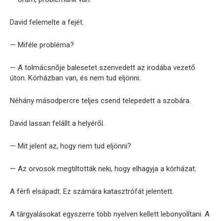
David felemelte a fejét.
— Miféle probléma?
— A tolmácsnője balesetet szenvedett az irodába vezető
úton. Kórházban van, és nem tud eljönni.
Néhány másodpercre teljes csend telepedett a szobára.
David lassan felállt a helyéről.
— Mit jelent az, hogy nem tud eljönni?
— Az orvosok megtiltották neki, hogy elhagyja a kórházat.
A férfi elsápadt. Ez számára katasztrófát jelentett.
A tárgyalásokat egyszerre több nyelven kellett lebonyolítani. A