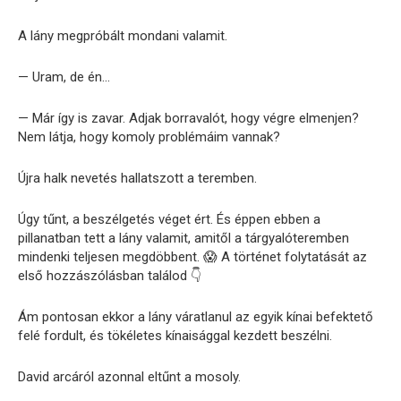
A lány megpróbált mondani valamit.
— Uram, de én…
— Már így is zavar. Adjak borravalót, hogy végre elmenjen?
Nem látja, hogy komoly problémáim vannak?
Újra halk nevetés hallatszott a teremben.
Úgy tűnt, a beszélgetés véget ért. És éppen ebben a
pillanatban tett a lány valamit, amitől a tárgyalóteremben
mindenki teljesen megdöbbent. 😱 A történet folytatását az
első hozzászólásban találod 👇
Ám pontosan ekkor a lány váratlanul az egyik kínai befektető
felé fordult, és tökéletes kínaisággal kezdett beszélni.
David arcáról azonnal eltűnt a mosoly.