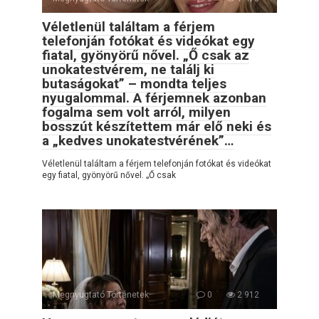
Véletlenül találtam a férjem
telefonján fotókat és videókat egy
fiatal, gyönyörű nővel. „Ő csak az
unokatestvérem, ne találj ki
butaságokat” – mondta teljes
nyugalommal. A férjemnek azonban
fogalma sem volt arról, milyen
bosszút készítettem már elő neki és
a „kedves unokatestvérének”…
Véletlenül találtam a férjem telefonján fotókat és videókat
egy fiatal, gyönyörű nővel. „Ő csak
Megnyugtató Történetek
0
2 912