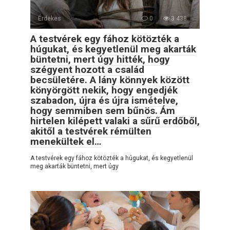
Érdekes
0
3 438
A testvérek egy fához kötözték a
húgukat, és kegyetlenül meg akarták
büntetni, mert úgy hitték, hogy
szégyent hozott a család
becsületére. A lány könnyek között
könyörgött nekik, hogy engedjék
szabadon, újra és újra ismételve,
hogy semmiben sem bűnös. Ám
hirtelen kilépett valaki a sűrű erdőből,
akitől a testvérek rémülten
menekültek el…
A testvérek egy fához kötözték a húgukat, és kegyetlenül
meg akarták büntetni, mert úgy