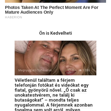
Ön is Kedvelheti
Megnyugtató Történetek
0
1 386
Véletlenül találtam a férjem
telefonján fotókat és videókat egy
fiatal, gyönyörű nővel. „Ő csak az
unokatestvérem, ne találj ki
butaságokat” – mondta teljes
nyugalommal. A férjemnek azonban
fogalma sem volt arról, milyen