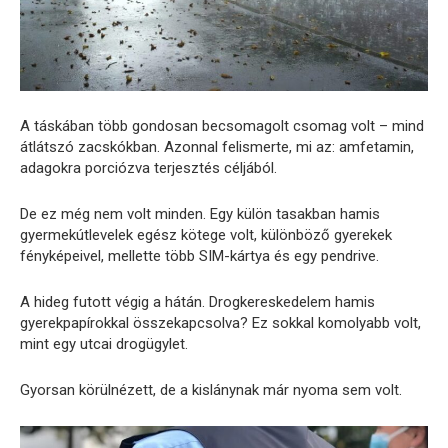
A táskában több gondosan becsomagolt csomag volt – mind
átlátszó zacskókban. Azonnal felismerte, mi az: amfetamin,
adagokra porciózva terjesztés céljából.
De ez még nem volt minden. Egy külön tasakban hamis
gyermekútlevelek egész kötege volt, különböző gyerekek
fényképeivel, mellette több SIM-kártya és egy pendrive.
A hideg futott végig a hátán. Drogkereskedelem hamis
gyerekpapírokkal összekapcsolva? Ez sokkal komolyabb volt,
mint egy utcai drogügylet.
Gyorsan körülnézett, de a kislánynak már nyoma sem volt.