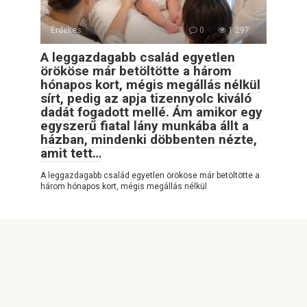
Érdekes
0
1 297
A leggazdagabb család egyetlen
örököse már betöltötte a három
hónapos kort, mégis megállás nélkül
sírt, pedig az apja tizennyolc kiváló
dadát fogadott mellé. Ám amikor egy
egyszerű fiatal lány munkába állt a
házban, mindenki döbbenten nézte,
amit tett…
A leggazdagabb család egyetlen örököse már betöltötte a
három hónapos kort, mégis megállás nélkül
© 2026 Info Oldal