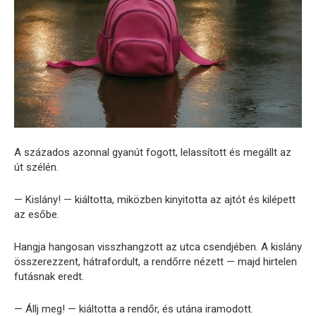
A százados azonnal gyanút fogott, lelassított és megállt az
út szélén.
— Kislány! — kiáltotta, miközben kinyitotta az ajtót és kilépett
az esőbe.
Hangja hangosan visszhangzott az utca csendjében. A kislány
összerezzent, hátrafordult, a rendőrre nézett — majd hirtelen
futásnak eredt.
— Állj meg! — kiáltotta a rendőr, és utána iramodott.