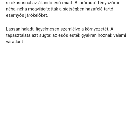
szokásosnál az állandó eső miatt. A járőrautó fényszórói
néha-néha megvilágították a sietségben hazafelé tartó
esernyős járókelőket.
Lassan haladt, figyelmesen szemlélve a környezetét. A
tapasztalata azt súgta: az esős esték gyakran hoznak valami
váratlant.