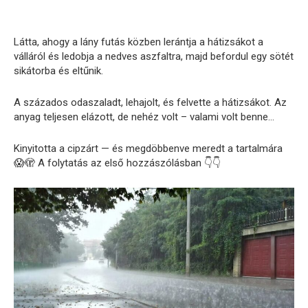
Látta, ahogy a lány futás közben lerántja a hátizsákot a
válláról és ledobja a nedves aszfaltra, majd befordul egy sötét
sikátorba és eltűnik.
A százados odaszaladt, lehajolt, és felvette a hátizsákot. Az
anyag teljesen elázott, de nehéz volt – valami volt benne…
Kinyitotta a cipzárt — és megdöbbenve meredt a tartalmára
😱🫣 A folytatás az első hozzászólásban 👇👇