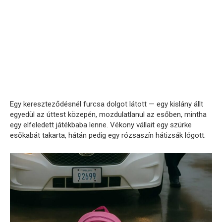
Egy kereszteződésnél furcsa dolgot látott — egy kislány állt
egyedül az úttest közepén, mozdulatlanul az esőben, mintha
egy elfeledett játékbaba lenne. Vékony vállait egy szürke
esőkabát takarta, hátán pedig egy rózsaszín hátizsák lógott.