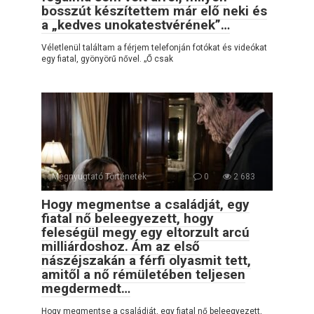
bosszút készítettem már elő neki és
a „kedves unokatestvérének”…
Véletlenül találtam a férjem telefonján fotókat és videókat
egy fiatal, gyönyörű nővel. „Ő csak
Megnyugtató Történetek
0
2 683
Hogy megmentse a családját, egy
fiatal nő beleegyezett, hogy
feleségül megy egy eltorzult arcú
milliárdoshoz. Ám az első
nászéjszakán a férfi olyasmit tett,
amitől a nő rémületében teljesen
megdermedt…
Hogy megmentse a családját, egy fiatal nő beleegyezett,