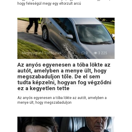
hogy feleségül megy egy eltorzult arcú
Megnyugtató Történetek
0
3 225
Az anyós egyenesen a tóba lökte az
autót, amelyben a menye ült, hogy
megszabaduljon tőle. De el sem
tudta képzelni, hogyan fog végződni
ez a kegyetlen tette
Az anyós egyenesen a tóba lökte az autót, amelyben a
menye ült, hogy megszabaduljon