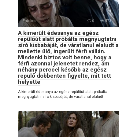
Érdekes
0
473
A kimerült édesanya az egész
repülőút alatt próbálta megnyugtatni
síró kisbabáját, de váratlanul elaludt a
mellette ülő, ingerült férfi vállán.
Mindenki biztos volt benne, hogy a
férfi azonnal jelenetet rendez, ám
néhány perccel később az egész
repülő döbbenten figyelte, mit tett
helyette
A kimerült édesanya az egész repülőút alatt próbálta
megnyugtatni síró kisbabáját, de váratlanul elaludt