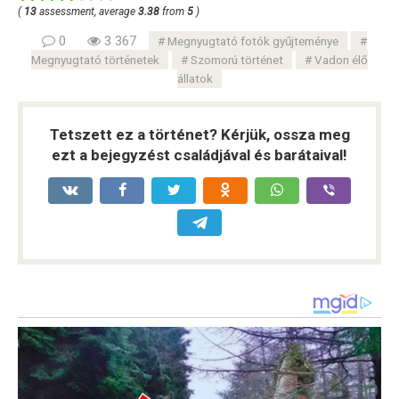
(
13
assessment, average
3.38
from
5
)
0
3 367
Megnyugtató fotók gyűjteménye
Megnyugtató történetek
Szomorú történet
Vadon élő
állatok
Tetszett ez a történet? Kérjük, ossza meg
ezt a bejegyzést családjával és barátaival!