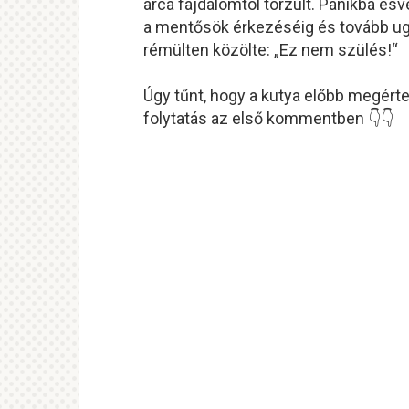
arca fájdalomtól torzult. Pánikba esv
a mentősök érkezéséig és tovább uga
rémülten közölte: „Ez nem szülés!“
Úgy tűnt, hogy a kutya előbb megértet
folytatás az első kommentben 👇👇