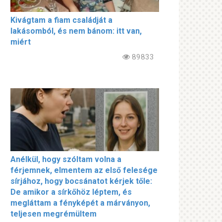
Kivágtam a fiam családját a
lakásomból, és nem bánom: itt van,
miért
89833
Anélkül, hogy szóltam volna a
férjemnek, elmentem az első felesége
sírjához, hogy bocsánatot kérjek tőle:
De amikor a sírkőhöz léptem, és
megláttam a fényképét a márványon,
teljesen megrémültem