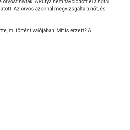
e orvost hívtak. A kutya nem távolodott el a nőtől
tott. Az orvos azonnal megvizsgálta a nőt, és
te, mi történt valójában. Mit is érzett? A