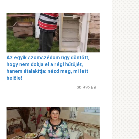
Az egyik szomszédom úgy döntött,
hogy nem dobja el a régi hűtőjét,
hanem átalakítja: nézd meg, mi lett
belőle!
99268