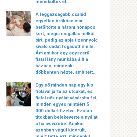
menekültek el…
A leggazdagabb család
egyetlen örököse már
betöltötte a három hónapos
kort, mégis megállás nélkül
sírt, pedig az apja tizennyolc
kiváló dadát fogadott mellé.
Ám amikor egy egyszerű
fiatal lány munkába állt a
házban, mindenki
döbbenten nézte, amit tett…
Egy nő minden nap egy kis
fiolával járta az utcákat, és
fiatal nők nyálát vásárolta fel,
minden egyes mintáért 5
000 dollárt fizetve. Ezután
titokban belekeverte a nyálat
a fia ivóvizébe. Amikor
azonban végül kiderült,
miért tette ezt, mindenkit