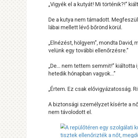
„Vigyék el a kutyát! Mi történik?!” kiá
De a kutya nem támadott. Megfeszült
lábai mellett lévő bőrönd körül.
„Elnézést, hölgyem”, mondta David, m
velünk egy további ellenőrzésre.”
„De… nem tettem semmit!” kiáltotta 
hetedik hónapban vagyok…”
„Értem. Ez csak elővigyázatosság. Rit
A biztonsági személyzet kísérte a nőt
nem távolodott el.