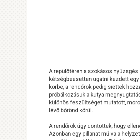
A repülőtéren a szokásos nyüzsgés ur
kétségbeesetten ugatni kezdett egy 
körbe, a rendőrök pedig siettek hozz
próbálkozásuk a kutya megnyugtatásá
különös feszültséget mutatott, moro
lévő bőrönd körül.
A rendőrök úgy döntöttek, hogy ellen
Azonban egy pillanat múlva a helyzet