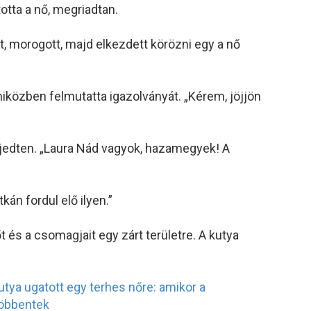
ltotta a nő, megriadtan.
, morogott, majd elkezdett körözni egy a nő
iközben felmutatta igazolványát. „Kérem, jöjjön
ijedten. „Laura Nád vagyok, hazamegyek! A
kán fordul elő ilyen.”
 és a csomagjait egy zárt területre. A kutya