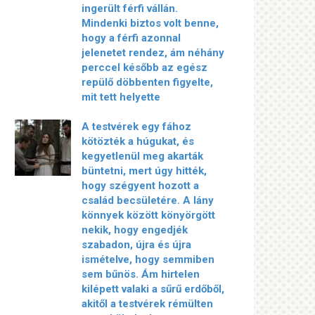
ingerült férfi vállán.
Mindenki biztos volt benne,
hogy a férfi azonnal
jelenetet rendez, ám néhány
perccel később az egész
repülő döbbenten figyelte,
mit tett helyette
A testvérek egy fához
kötözték a húgukat, és
kegyetlenül meg akarták
büntetni, mert úgy hitték,
hogy szégyent hozott a
család becsületére. A lány
könnyek között könyörgött
nekik, hogy engedjék
szabadon, újra és újra
ismételve, hogy semmiben
sem bűnös. Ám hirtelen
kilépett valaki a sűrű erdőből,
akitől a testvérek rémülten