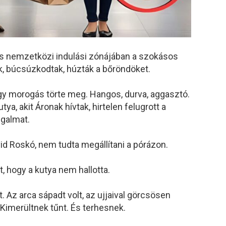
as nemzetközi indulási zónájában a szokásos
k, búcsúzkodtak, húzták a bőröndöket.
egy morogás törte meg. Hangos, durva, aggasztó.
tya, akit Áronak hívtak, hirtelen felugrott a
ugalmat.
vid Roskó, nem tudta megállítani a pórázon.
nt, hogy a kutya nem hallotta.
t. Az arca sápadt volt, az ujjaival görcsösen
 Kimerültnek tűnt. És terhesnek.