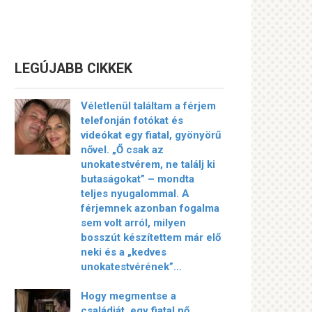
LEGÚJABB CIKKEK
Véletlenül találtam a férjem
telefonján fotókat és
videókat egy fiatal, gyönyörű
nővel. „Ő csak az
unokatestvérem, ne találj ki
butaságokat” – mondta
teljes nyugalommal. A
férjemnek azonban fogalma
sem volt arról, milyen
bosszút készítettem már elő
neki és a „kedves
unokatestvérének”…
Hogy megmentse a
családját, egy fiatal nő