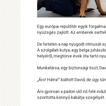
Egy európai repülőtér egyik forgalm
nyüzsgés zajlott. Az emberek siette
De hirtelen a nap nyugodt ritmusát 
A szolgálati kutya, egy belga juhászku
helyéről, megtörve évek óta tartó ny
Munkatársa, egy biztonsági tiszt, Da
„Áro! Hátra!” kiáltott David, de úgy tű
Áro gyorsan a padon ülő nő felé indul
szorította könnyű kabátja szegélyét.