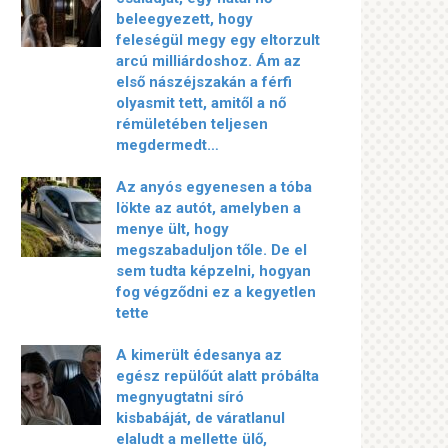
beleegyezett, hogy
feleségül megy egy eltorzult
arcú milliárdoshoz. Ám az
első nászéjszakán a férfi
olyasmit tett, amitől a nő
rémületében teljesen
megdermedt…
Az anyós egyenesen a tóba
lökte az autót, amelyben a
menye ült, hogy
megszabaduljon tőle. De el
sem tudta képzelni, hogyan
fog végződni ez a kegyetlen
tette
A kimerült édesanya az
egész repülőút alatt próbálta
megnyugtatni síró
kisbabáját, de váratlanul
elaludt a mellette ülő,