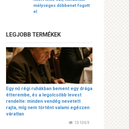
mélységes döbbenet fogott
el
LEGJOBB TERMÉKEK
Egy nő régi ruhákban bement egy drága
étterembe, és a legolcsóbb levest
rendelte: minden vendég nevetett
rajta, míg nem történt valami egészen
váratlan
101069