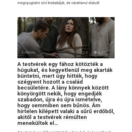
megnyugtatni síró kisbabáját, de váratlanul elaludt
Érdekes
0
3 595
A testvérek egy fához kötözték a
húgukat, és kegyetlenül meg akarták
büntetni, mert úgy hitték, hogy
szégyent hozott a család
becsületére. A lány könnyek között
könyörgött nekik, hogy engedjék
szabadon, újra és újra ismételve,
hogy semmiben sem bűnös. Ám
hirtelen kilépett valaki a sűrű erdőből,
akitől a testvérek rémülten
menekültek el…