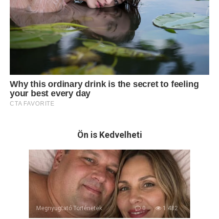
Ön is Kedvelheti
Megnyugtató Történetek
0
1 482