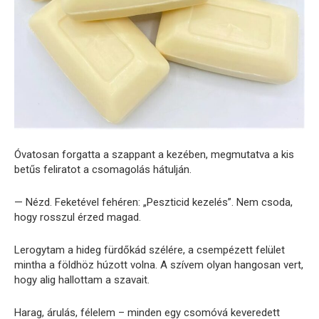
Óvatosan forgatta a szappant a kezében, megmutatva a kis
betűs feliratot a csomagolás hátulján.
— Nézd. Feketével fehéren: „Peszticid kezelés”. Nem csoda,
hogy rosszul érzed magad.
Lerogytam a hideg fürdőkád szélére, a csempézett felület
mintha a földhöz húzott volna. A szívem olyan hangosan vert,
hogy alig hallottam a szavait.
Harag, árulás, félelem – minden egy csomóvá keveredett