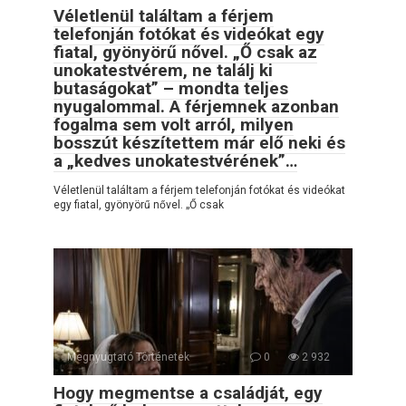
Véletlenül találtam a férjem
telefonján fotókat és videókat egy
fiatal, gyönyörű nővel. „Ő csak az
unokatestvérem, ne találj ki
butaságokat” – mondta teljes
nyugalommal. A férjemnek azonban
fogalma sem volt arról, milyen
bosszút készítettem már elő neki és
a „kedves unokatestvérének”…
Véletlenül találtam a férjem telefonján fotókat és videókat
egy fiatal, gyönyörű nővel. „Ő csak
Megnyugtató Történetek
0
2 932
Hogy megmentse a családját, egy