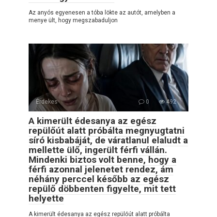
Az anyós egyenesen a tóba lökte az autót, amelyben a
menye ült, hogy megszabaduljon
Érdekes
0
492
A kimerült édesanya az egész
repülőút alatt próbálta megnyugtatni
síró kisbabáját, de váratlanul elaludt a
mellette ülő, ingerült férfi vállán.
Mindenki biztos volt benne, hogy a
férfi azonnal jelenetet rendez, ám
néhány perccel később az egész
repülő döbbenten figyelte, mit tett
helyette
A kimerült édesanya az egész repülőút alatt próbálta