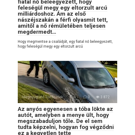
fiatal nő beleegyezett, hogy
feleségül megy egy eltorzult arcú
milliárdoshoz. Ám az első
nászéjszakán a férfi olyasmit tett,
amitől a nő rémületében teljesen
megdermedt…
Hogy megmentse a családját, egy fiatal nő beleegyezett,
hogy feleségül megy egy eltorzult arcú
Megnyugtató Történetek
0
3 872
Az anyós egyenesen a tóba lökte az
autót, amelyben a menye ült, hogy
megszabaduljon tőle. De el sem
tudta képzelni, hogyan fog végződni
ez a kegyetlen tette