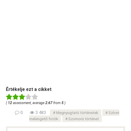
Értékelje ezt a cikket
(
12
assessment, average
2.67
from
5
)
0
3 483
Megnyugtató történetek
Szívet
melengető fotók
Szomorú történet