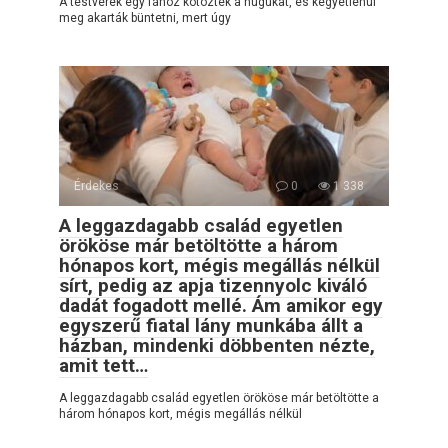
A testvérek egy fához kötözték a húgukat, és kegyetlenül
meg akarták büntetni, mert úgy
Érdekes
0
1 338
A leggazdagabb család egyetlen
örököse már betöltötte a három
hónapos kort, mégis megállás nélkül
sírt, pedig az apja tizennyolc kiváló
dadát fogadott mellé. Ám amikor egy
egyszerű fiatal lány munkába állt a
házban, mindenki döbbenten nézte,
amit tett…
A leggazdagabb család egyetlen örököse már betöltötte a
három hónapos kort, mégis megállás nélkül