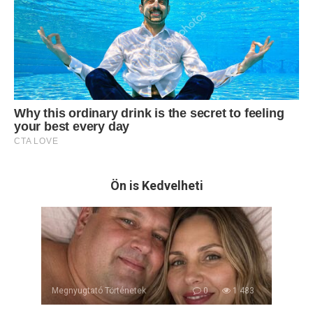
Ön is Kedvelheti
Megnyugtató Történetek
0
1 483