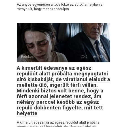
Az anyós egyenesen a tóba lökte az autót, amelyben a
menye ült, hogy megszabaduljon
Érdekes
0
492
A kimerült édesanya az egész
repülőút alatt próbálta megnyugtatni
síró kisbabáját, de váratlanul elaludt a
mellette ülő, ingerült férfi vállán.
Mindenki biztos volt benne, hogy a
férfi azonnal jelenetet rendez, ám
néhány perccel később az egész
repülő döbbenten figyelte, mit tett
helyette
A kimerült édesanya az egész repülőút alatt próbálta