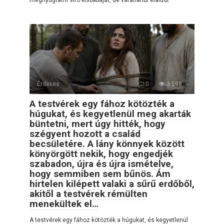
megnyugtatni síró kisbabáját, de váratlanul elaludt
Érdekes
0
3 598
A testvérek egy fához kötözték a
húgukat, és kegyetlenül meg akarták
büntetni, mert úgy hitték, hogy
szégyent hozott a család
becsületére. A lány könnyek között
könyörgött nekik, hogy engedjék
szabadon, újra és újra ismételve,
hogy semmiben sem bűnös. Ám
hirtelen kilépett valaki a sűrű erdőből,
akitől a testvérek rémülten
menekültek el…
A testvérek egy fához kötözték a húgukat, és kegyetlenül