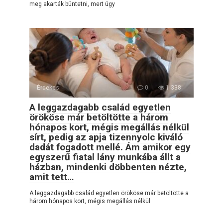
meg akarták büntetni, mert úgy
Érdekes
0
1 338
A leggazdagabb család egyetlen
örököse már betöltötte a három
hónapos kort, mégis megállás nélkül
sírt, pedig az apja tizennyolc kiváló
dadát fogadott mellé. Ám amikor egy
egyszerű fiatal lány munkába állt a
házban, mindenki döbbenten nézte,
amit tett…
A leggazdagabb család egyetlen örököse már betöltötte a
három hónapos kort, mégis megállás nélkül