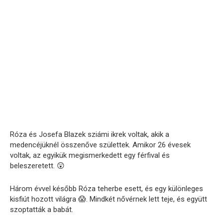
Róza és Josefa Blazek sziámi ikrek voltak, akik a
medencéjüknél összenőve születtek. Amikor 26 évesek
voltak, az egyikük megismerkedett egy férfival és
beleszeretett. 😲
Három évvel később Róza teherbe esett, és egy különleges
kisfiút hozott világra 😱. Mindkét nővérnek lett teje, és együtt
szoptatták a babát.