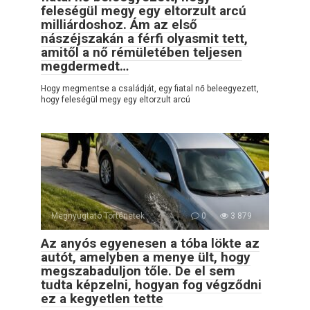
feleségül megy egy eltorzult arcú
milliárdoshoz. Ám az első
nászéjszakán a férfi olyasmit tett,
amitől a nő rémületében teljesen
megdermedt…
Hogy megmentse a családját, egy fiatal nő beleegyezett,
hogy feleségül megy egy eltorzult arcú
Megnyugtató Történetek
0
3 879
Az anyós egyenesen a tóba lökte az
autót, amelyben a menye ült, hogy
megszabaduljon tőle. De el sem
tudta képzelni, hogyan fog végződni
ez a kegyetlen tette