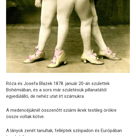
Róza és Josefa Blazek 1878. január 20-án születtek
Bohémiában, és a sors már születésük pillanatától
egyedülálló, de nehéz utat írt számukra.
A medencéjüknél összenőtt sziámi ikrek testileg örökre
össze voltak kötve.
A lányok zenét tanultak, felléptek színpadon és Európában