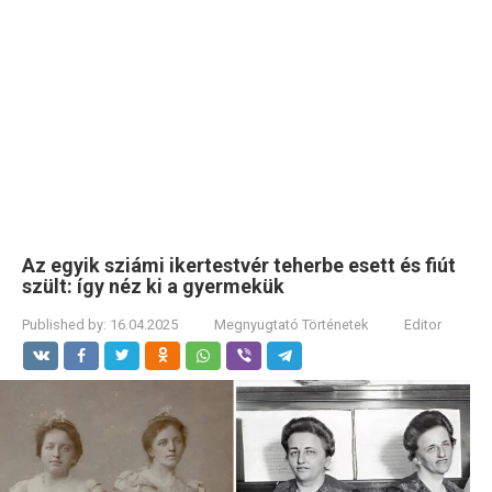
Az egyik sziámi ikertestvér teherbe esett és fiút
szült: így néz ki a gyermekük
Published by:
16.04.2025
Megnyugtató Történetek
Editor