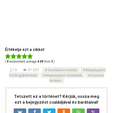
Értékelje ezt a cikket
(
8
assessment, average
4.88
from
5
)
0
31 257
Csodálatos mentés
Megnyugtató
fotók gyűjteménye
Megnyugtató történetek
Szomorú
történet
Tetszett ez a történet? Kérjük, ossza meg
ezt a bejegyzést családjával és barátaival!