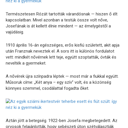
Természetesen Rózát tartották várandósnak — hiszen ő élt
kapcsolatban. Mivel azonban a testük össze volt nőve,
Josefának is át kellett élnie mindent — az émelygéstől a
vajúdásig.
1910 április 16-án egészséges, erős kisfiú született, akit apja
után Franznak neveztek el. A sors itt is különös fordulatot
vett: mindkét nővérnek lett teje, együtt szoptatták, óvták és
nevelték a gyermeket.
A nővérek újra színpadra léptek — most már a fiukkal együtt.
Műsoruk címe: „Két anya – egy szív” volt, és a közönség
könnyes szemmel, csodálattal fogadta őket.
Aztán jött a betegség. 1922-ben Josefa megbetegedett. Az
orvosok felajánlották, hogy sebészeti úton szétválasztják