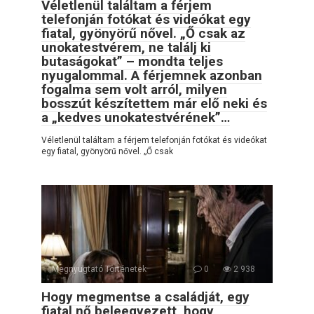
Véletlenül találtam a férjem
telefonján fotókat és videókat egy
fiatal, gyönyörű nővel. „Ő csak az
unokatestvérem, ne találj ki
butaságokat” – mondta teljes
nyugalommal. A férjemnek azonban
fogalma sem volt arról, milyen
bosszút készítettem már elő neki és
a „kedves unokatestvérének”…
Véletlenül találtam a férjem telefonján fotókat és videókat
egy fiatal, gyönyörű nővel. „Ő csak
Megnyugtató Történetek
0
2 938
Hogy megmentse a családját, egy
fiatal nő beleegyezett, hogy