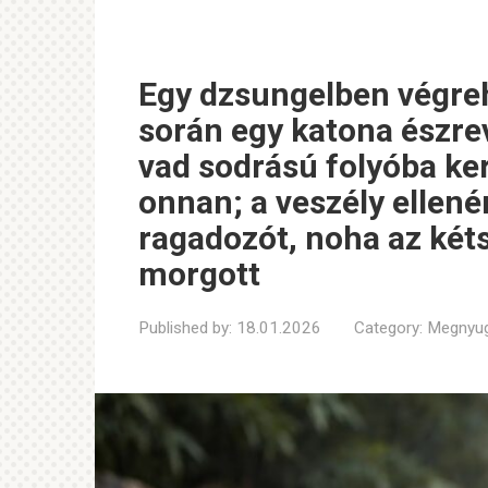
Egy dzsungelben végreh
során egy katona észrev
vad sodrású folyóba ker
onnan; a veszély ellen
ragadozót, noha az két
morgott
Published by:
18.01.2026
Category:
Megnyug