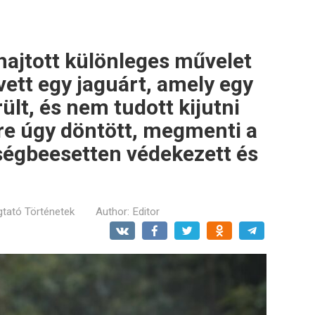
ajtott különleges művelet
ett egy jaguárt, amely egy
ült, és nem tudott kijutni
ére úgy döntött, megmenti a
ségbeesetten védekezett és
tató Történetek
Author:
Editor