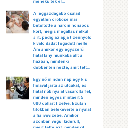
menekültek el…
A leggazdagabb család
egyetlen örököse már
betöltötte a három hónapos
kort, mégis megállás nélkül
sírt, pedig az apja tizennyolc
kiváló dadát fogadott mellé.
Ám amikor egy egyszerű
fiatal lány munkába állt a
házban, mindenki
döbbenten nézte, amit tett…
Egy nő minden nap egy kis
fiolával járta az utcákat, és
fiatal nők nyálát vásárolta fel,
minden egyes mintáért 5
000 dollárt fizetve. Ezután
titokban belekeverte a nyálat
a fia ivóvizébe. Amikor
azonban végül kiderült,
miért tette ezt, mindenkit