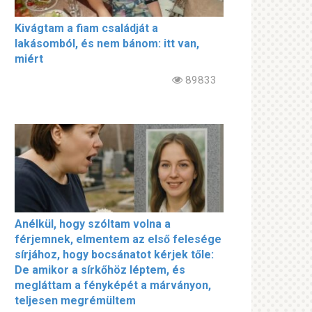
Kivágtam a fiam családját a
lakásomból, és nem bánom: itt van,
miért
89833
Anélkül, hogy szóltam volna a
férjemnek, elmentem az első felesége
sírjához, hogy bocsánatot kérjek tőle:
De amikor a sírkőhöz léptem, és
megláttam a fényképét a márványon,
teljesen megrémültem