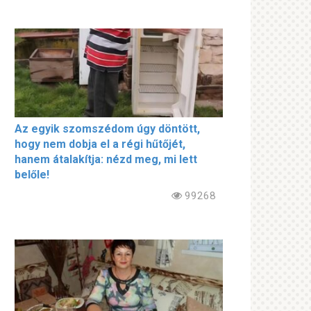
Az egyik szomszédom úgy döntött,
hogy nem dobja el a régi hűtőjét,
hanem átalakítja: nézd meg, mi lett
belőle!
99268