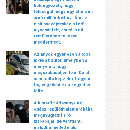
beleegyezett, hogy
feleségül megy egy eltorzult
arcú milliárdoshoz. Ám az
első nászéjszakán a férfi
olyasmit tett, amitől a nő
rémületében teljesen
megdermedt…
Az anyós egyenesen a tóba
lökte az autót, amelyben a
menye ült, hogy
megszabaduljon tőle. De el
sem tudta képzelni, hogyan
fog végződni ez a kegyetlen
tette
A kimerült édesanya az
egész repülőút alatt próbálta
megnyugtatni síró
kisbabáját, de váratlanul
elaludt a mellette ülő,