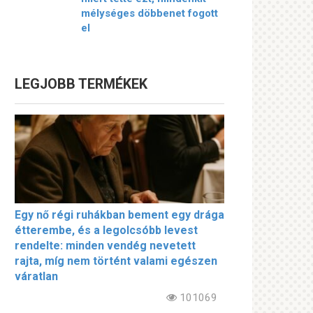
mélységes döbbenet fogott
el
LEGJOBB TERMÉKEK
Egy nő régi ruhákban bement egy drága
étterembe, és a legolcsóbb levest
rendelte: minden vendég nevetett
rajta, míg nem történt valami egészen
váratlan
101069