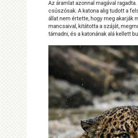
Az áramlat azonnal magával ragadta. 
csúszósak. A katona alig tudott a fel
állat nem értette, hogy meg akarják 
mancsaival, kitátotta a száját, megm
támadni, és a katonának alá kellett bu