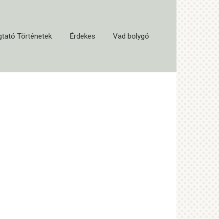
tató Történetek
Érdekes
Vad bolygó