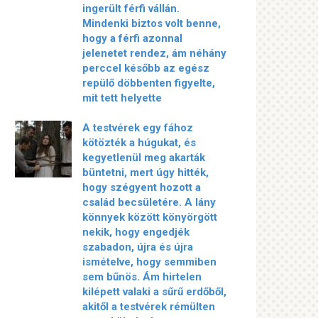
ingerült férfi vállán.
Mindenki biztos volt benne,
hogy a férfi azonnal
jelenetet rendez, ám néhány
perccel később az egész
repülő döbbenten figyelte,
mit tett helyette
A testvérek egy fához
kötözték a húgukat, és
kegyetlenül meg akarták
büntetni, mert úgy hitték,
hogy szégyent hozott a
család becsületére. A lány
könnyek között könyörgött
nekik, hogy engedjék
szabadon, újra és újra
ismételve, hogy semmiben
sem bűnös. Ám hirtelen
kilépett valaki a sűrű erdőből,
akitől a testvérek rémülten