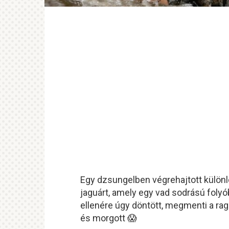
Egy dzsungelben végrehajtott külön
jaguárt, amely egy vad sodrású folyób
ellenére úgy döntött, megmenti a r
és morgott 😱