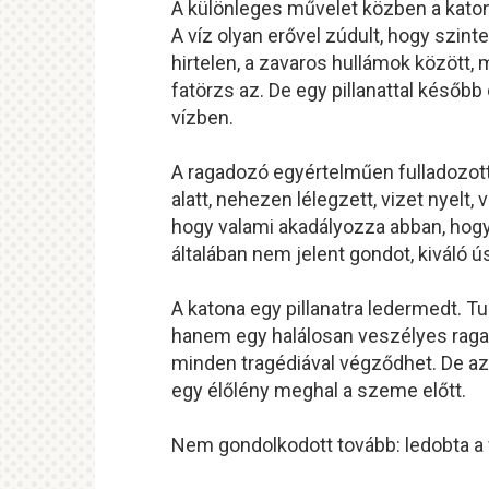
A különleges művelet közben a katona
A víz olyan erővel zúdult, hogy szin
hirtelen, a zavaros hullámok között, 
fatörzs az. De egy pillanattal később
vízben.
A ragadozó egyértelműen fulladozott. 
alatt, nehezen lélegzett, vizet nyelt,
hogy valami akadályozza abban, hogy 
általában nem jelent gondot, kiváló ú
A katona egy pillanatra ledermedt. T
hanem egy halálosan veszélyes ragad
minden tragédiával végződhet. De azt
egy élőlény meghal a szeme előtt.
Nem gondolkodott tovább: ledobta a f