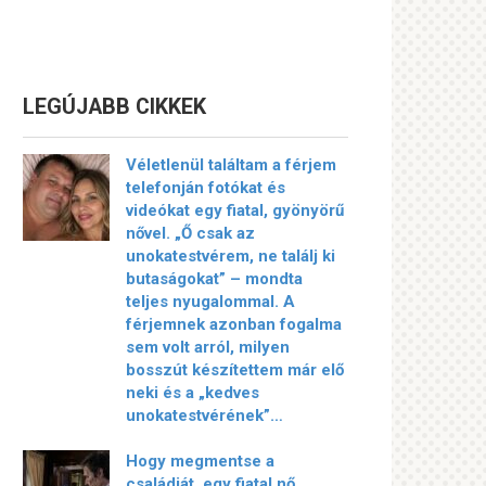
LEGÚJABB CIKKEK
Véletlenül találtam a férjem
telefonján fotókat és
videókat egy fiatal, gyönyörű
nővel. „Ő csak az
unokatestvérem, ne találj ki
butaságokat” – mondta
teljes nyugalommal. A
férjemnek azonban fogalma
sem volt arról, milyen
bosszút készítettem már elő
neki és a „kedves
unokatestvérének”…
Hogy megmentse a
családját, egy fiatal nő