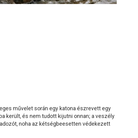
leges művelet során egy katona észrevett egy
a került, és nem tudott kijutni onnan; a veszély
agadozót, noha az kétségbeesetten védekezett