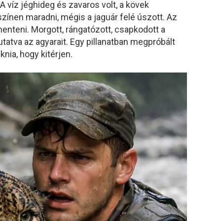
A víz jéghideg és zavaros volt, a kövek
színen maradni, mégis a jaguár felé úszott. Az
menteni. Morgott, rángatózott, csapkodott a
utatva az agyarait. Egy pillanatban megpróbált
knia, hogy kitérjen.