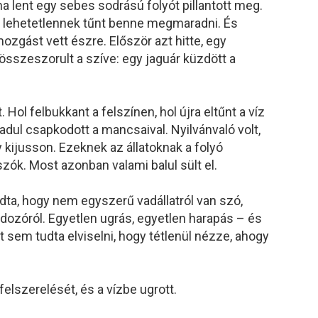
 lent egy sebes sodrású folyót pillantott meg.
te lehetetlennek tűnt benne megmaradni. És
mozgást vett észre. Először azt hitte, egy
 összeszorult a szíve: egy jaguár küzdött a
Hol felbukkant a felszínen, hol újra eltűnt a víz
 vadul csapkodott a mancsaival. Nyilvánvaló volt,
kijusson. Ezeknek az állatoknak a folyó
szók. Most azonban valami balul sült el.
udta, hogy nem egyszerű vadállatról van szó,
ozóról. Egyetlen ugrás, egyetlen harapás – és
 sem tudta elviselni, hogy tétlenül nézze, ahogy
elszerelését, és a vízbe ugrott.