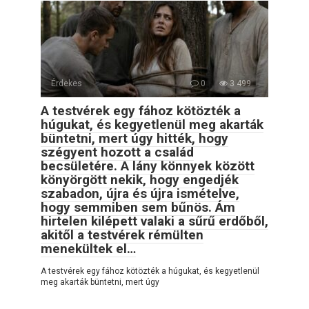
Érdekes
0
3 499
A testvérek egy fához kötözték a
húgukat, és kegyetlenül meg akarták
büntetni, mert úgy hitték, hogy
szégyent hozott a család
becsületére. A lány könnyek között
könyörgött nekik, hogy engedjék
szabadon, újra és újra ismételve,
hogy semmiben sem bűnös. Ám
hirtelen kilépett valaki a sűrű erdőből,
akitől a testvérek rémülten
menekültek el…
A testvérek egy fához kötözték a húgukat, és kegyetlenül
meg akarták büntetni, mert úgy