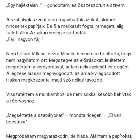
„Egy hajléktalan…” – gondoltam, és összeszorult a szívem.
A szabályok szerint nem fogadhattuk azokat, akiknek
nincsenek papírjaik. De ő a mellkasát fogta, remegett, alig
tudott állni. Az ajkai remegve suttogták:
„Fáj… nagyon fáj…”
Nem bírtam tétlenül nézni. Minden bennem azt kiáltotta, hogy
nem hagyhatom ott. Megszegve az előírásokat, leültettem,
megmértem a vérnyomását, adtam neki injekciót és oxigént.
A légzése lassan megnyugodott, az arca kivilágosodott.
Halkan megköszönte, majd szó nélkül távozott.
Visszatértem a munkámhoz, de nem sokkal később behívtak
a főorvoshoz.
„Megsértette a szabályokat” – mondta ridegen. – „El van
bocsátva.”
Megpróbáltam magyarázkodni, de hiába. Aláírtam a papírokat,