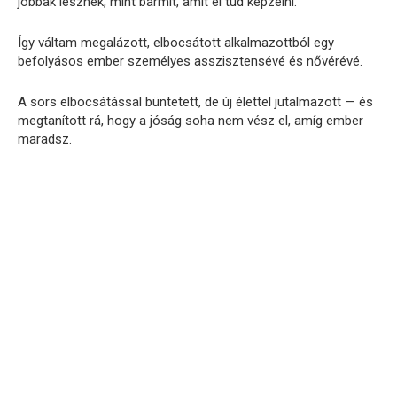
jobbak lesznek, mint bármit, amit el tud képzelni.”
Így váltam megalázott, elbocsátott alkalmazottból egy
befolyásos ember személyes asszisztensévé és nővérévé.
A sors elbocsátással büntetett, de új élettel jutalmazott — és
megtanított rá, hogy a jóság soha nem vész el, amíg ember
maradsz.