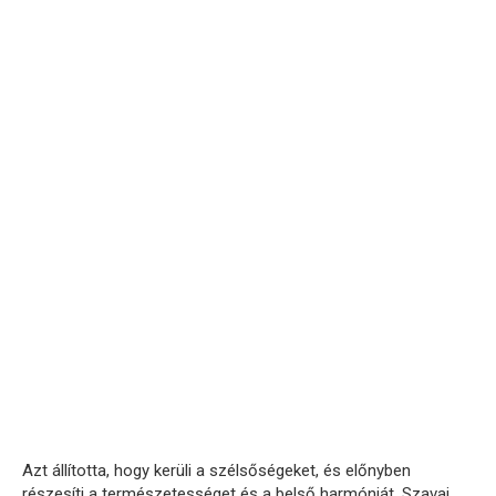
Azt állította, hogy kerüli a szélsőségeket, és előnyben
részesíti a természetességet és a belső harmóniát. Szavai