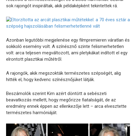
sok rajongót inspiráltak, akik példaképként tekintettek rá.
Azonban legutóbbi megjelenése egy filmpremieren váratlan és
sokkoló esemény volt. A színésznő szinte felismerhetetlen
volt: arca teljesen megváltozott, ami pletykákat indított el egy
elrontott plasztikai műtétről.
A rajongók, akik megszokták természetes szépségét, alig
hitték el, hogy kedvenc színésznőjüket látják.
Beszámolók szerint Kim azért döntött a sebészeti
beavatkozás mellett, hogy megőrizze fiatalságát, de az
eredmény ennek éppen az ellenkezője lett – arca elvesztette
természetes harmóniáját.