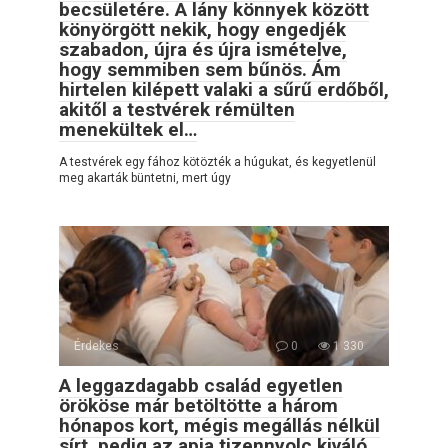
becsületére. A lány könnyek között
könyörgött nekik, hogy engedjék
szabadon, újra és újra ismételve,
hogy semmiben sem bűnös. Ám
hirtelen kilépett valaki a sűrű erdőből,
akitől a testvérek rémülten
menekültek el…
A testvérek egy fához kötözték a húgukat, és kegyetlenül
meg akarták büntetni, mert úgy
Érdekes
0
1 330
A leggazdagabb család egyetlen
örököse már betöltötte a három
hónapos kort, mégis megállás nélkül
sírt, pedig az apja tizennyolc kiváló