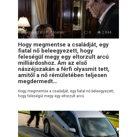
Megnyugtató Történetek
0
2 844
Hogy megmentse a családját, egy
fiatal nő beleegyezett, hogy
feleségül megy egy eltorzult arcú
milliárdoshoz. Ám az első
nászéjszakán a férfi olyasmit tett,
amitől a nő rémületében teljesen
megdermedt…
Hogy megmentse a családját, egy fiatal nő beleegyezett,
hogy feleségül megy egy eltorzult arcú