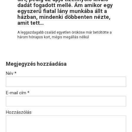
dadát fogadott mellé. Ám amikor egy
egyszerű fiatal lány munkába állt a
házban, mindenki döbbenten nézte,
amit tett…
A leggazdagabb család egyetlen örököse már betöltötte a
három hónapos kort, mégis megállás nélkül
Megjegyzés hozzáadása
Név
*
E-mail cím
*
Hozzászólás