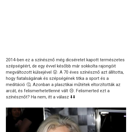
2014-ben ez a színésznő még dicséretet kapott természetes
szépségéért, de egy évvel később már sokkolta rajongóit
megváltozott külsejével 😲. A 70 éves színésznő azt állította,
hogy fiatalságának és szépségének titka a sport és a
meditáció 🤔. Azonban a plasztikai műtétek eltorzították az
arcát, és felismerhetetlenné vált 😢. Felismerted ezt a
színésznőt? Ha nem, itt a válasz ⬇️⬇️