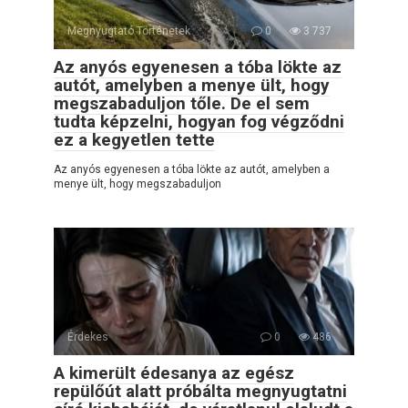
Megnyugtató Történetek
0
3 737
Az anyós egyenesen a tóba lökte az
autót, amelyben a menye ült, hogy
megszabaduljon tőle. De el sem
tudta képzelni, hogyan fog végződni
ez a kegyetlen tette
Az anyós egyenesen a tóba lökte az autót, amelyben a
menye ült, hogy megszabaduljon
Érdekes
0
486
A kimerült édesanya az egész
repülőút alatt próbálta megnyugtatni