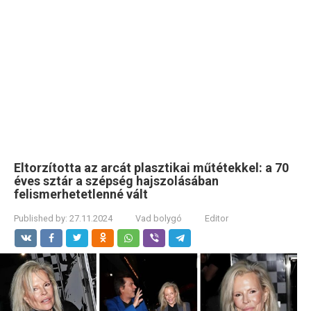
Eltorzította az arcát plasztikai műtétekkel: a 70
éves sztár a szépség hajszolásában
felismerhetetlenné vált
Published by:
27.11.2024
Vad bolygó
Editor