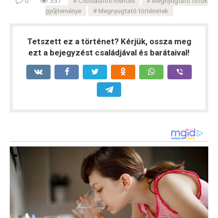
0
337
Csodálatos mentés
Megnyugtató fotók
gyűjteménye
Megnyugtató történetek
Tetszett ez a történet? Kérjük, ossza meg
ezt a bejegyzést családjával és barátaival!