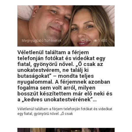
Megnyugtató Történetek
0
1 450
Véletlenül találtam a férjem
telefonján fotókat és videókat egy
fiatal, gyönyörű nővel. „Ő csak az
unokatestvérem, ne találj ki
butaságokat” – mondta teljes
nyugalommal. A férjemnek azonban
fogalma sem volt arról, milyen
bosszút készítettem már elő neki és
a „kedves unokatestvérének”…
Véletlenül találtam a férjem telefonján fotókat és videókat
egy fiatal, gyönyörű nővel. „Ő csak