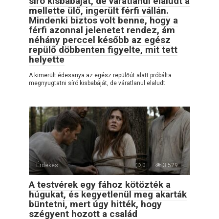
síró kisbabáját, de váratlanul elaludt a
mellette ülő, ingerült férfi vállán.
Mindenki biztos volt benne, hogy a
férfi azonnal jelenetet rendez, ám
néhány perccel később az egész
repülő döbbenten figyelte, mit tett
helyette
A kimerült édesanya az egész repülőút alatt próbálta
megnyugtatni síró kisbabáját, de váratlanul elaludt
Érdekes
0
3 529
A testvérek egy fához kötözték a
húgukat, és kegyetlenül meg akarták
büntetni, mert úgy hitték, hogy
szégyent hozott a család