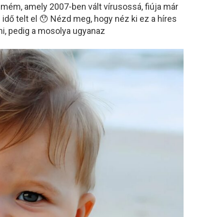
mém, amely 2007-ben vált vírusossá, fiúja már
idő telt el 😯 Nézd meg, hogy néz ki ez a híres
i, pedig a mosolya ugyanaz