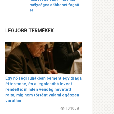
mélységes döbbenet fogott
el
LEGJOBB TERMÉKEK
Egy nő régi ruhákban bement egy drága
étterembe, és a legolcsóbb levest
rendelte: minden vendég nevetett
rajta, míg nem történt valami egészen
váratlan
101068