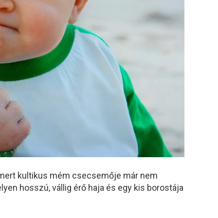
ismert kultikus mém csecsemője már nem
yen hosszú, vállig érő haja és egy kis borostája