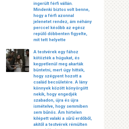
ingerült férfi vállán.
Mindenki biztos volt benne,
hogy a férfi azonnal
jelenetet rendez, ám néhány
perccel később az egész
repülő döbbenten figyelte,
mit tett helyette
A testvérek egy fához
kötözték a húgukat, és
kegyetlenül meg akarták
büntetni, mert úgy hitték,
hogy szégyent hozott a
család becsületére. A lány
könnyek között könyörgött
nekik, hogy engedjék
szabadon, újra és újra
ismételve, hogy semmiben
sem bűnös. Ám hirtelen
kilépett valaki a sűrű erdőből,
akitől a testvérek rémülten