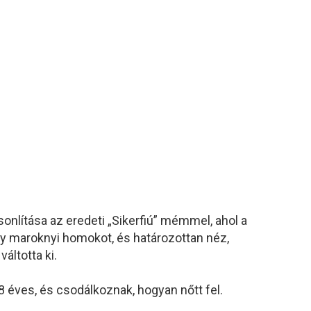
nlítása az eredeti „Sikerfiú” mémmel, ahol a
 maroknyi homokot, és határozottan néz,
áltotta ki.
8 éves, és csodálkoznak, hogyan nőtt fel.