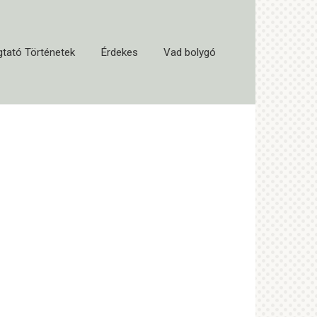
tató Történetek
Érdekes
Vad bolygó