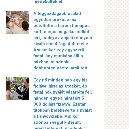
menekültek el…
A leggazdagabb család
egyetlen örököse már
betöltötte a három hónapos
kort, mégis megállás nélkül
sírt, pedig az apja tizennyolc
kiváló dadát fogadott mellé.
Ám amikor egy egyszerű
fiatal lány munkába állt a
házban, mindenki
döbbenten nézte, amit tett…
Egy nő minden nap egy kis
fiolával járta az utcákat, és
fiatal nők nyálát vásárolta fel,
minden egyes mintáért 5
000 dollárt fizetve. Ezután
titokban belekeverte a nyálat
a fia ivóvizébe. Amikor
azonban végül kiderült,
miért tette ezt, mindenkit