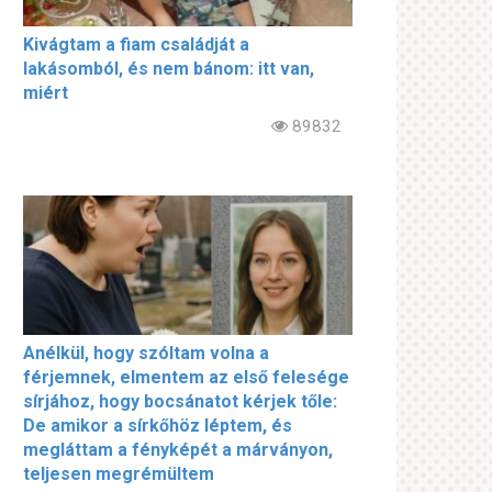
Kivágtam a fiam családját a
lakásomból, és nem bánom: itt van,
miért
89832
Anélkül, hogy szóltam volna a
férjemnek, elmentem az első felesége
sírjához, hogy bocsánatot kérjek tőle:
De amikor a sírkőhöz léptem, és
megláttam a fényképét a márványon,
teljesen megrémültem