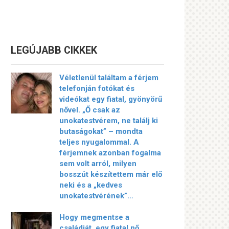
LEGÚJABB CIKKEK
Véletlenül találtam a férjem
telefonján fotókat és
videókat egy fiatal, gyönyörű
nővel. „Ő csak az
unokatestvérem, ne találj ki
butaságokat” – mondta
teljes nyugalommal. A
férjemnek azonban fogalma
sem volt arról, milyen
bosszút készítettem már elő
neki és a „kedves
unokatestvérének”…
Hogy megmentse a
családját, egy fiatal nő