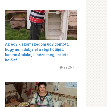
Az egyik szomszédom úgy döntött,
hogy nem dobja el a régi hűtőjét,
hanem átalakítja: nézd meg, mi lett
belőle!
99267