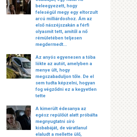
beleegyezett, hogy
feleségül megy egy eltorzult
arcú milliárdoshoz. Ám az
első nászéjszakán a férfi
olyasmit tett, amitől a nő
rémületében teljesen
megdermedt…
Az anyós egyenesen a tóba
lökte az autót, amelyben a
menye ült, hogy
megszabaduljon tőle. De el
sem tudta képzelni, hogyan
fog végződni ez a kegyetlen
tette
A kimerült édesanya az
egész repülőút alatt próbálta
megnyugtatni síró
kisbabáját, de váratlanul
elaludt a mellette ülő,