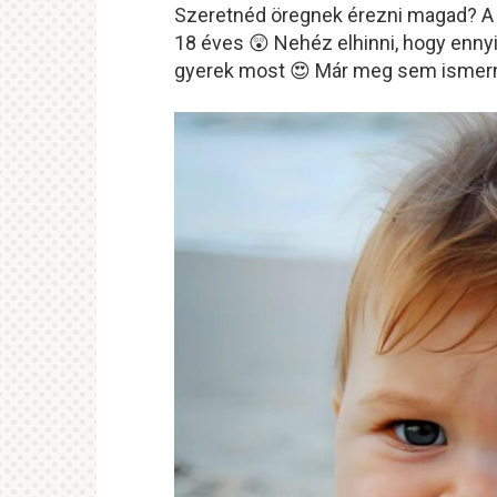
Szeretnéd öregnek érezni magad? A 
18 éves 😲 Nehéz elhinni, hogy ennyi 
gyerek most 😍 Már meg sem ismern