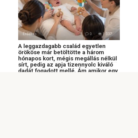
Érdekes
0
1 337
A leggazdagabb család egyetlen
örököse már betöltötte a három
hónapos kort, mégis megállás nélkül
sírt, pedig az apja tizennyolc kiváló
dadát fogadott mellé. Ám amikor egy
egyszerű fiatal lány munkába állt a
házban, mindenki döbbenten nézte,
amit tett…
A leggazdagabb család egyetlen örököse már betöltötte a
három hónapos kort, mégis megállás nélkül