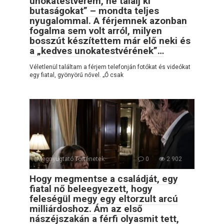
unokatestvérem, ne találj ki
butaságokat” – mondta teljes
nyugalommal. A férjemnek azonban
fogalma sem volt arról, milyen
bosszút készítettem már elő neki és
a „kedves unokatestvérének”…
Véletlenül találtam a férjem telefonján fotókat és videókat
egy fiatal, gyönyörű nővel. „Ő csak
Megnyugtató Történetek
0
2 902
Hogy megmentse a családját, egy
fiatal nő beleegyezett, hogy
feleségül megy egy eltorzult arcú
milliárdoshoz. Ám az első
nászéjszakán a férfi olyasmit tett,