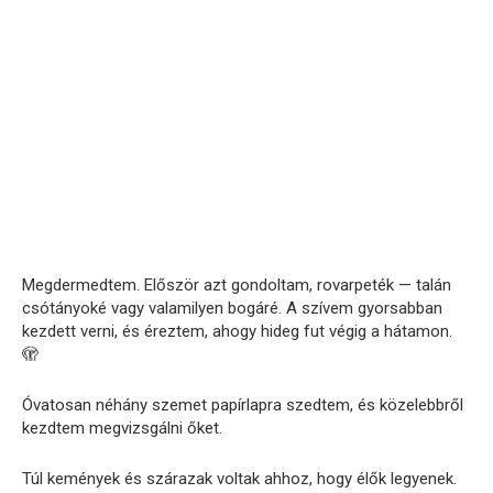
Megdermedtem. Először azt gondoltam, rovarpeték — talán
csótányoké vagy valamilyen bogáré. A szívem gyorsabban
kezdett verni, és éreztem, ahogy hideg fut végig a hátamon.
🫣
Óvatosan néhány szemet papírlapra szedtem, és közelebbről
kezdtem megvizsgálni őket.
Túl kemények és szárazak voltak ahhoz, hogy élők legyenek.