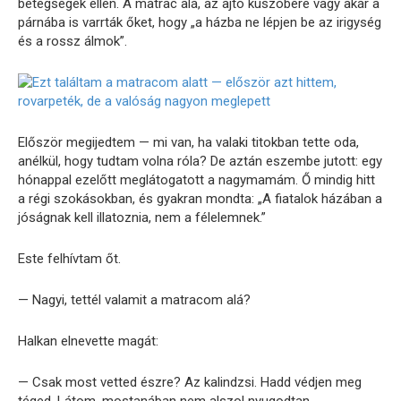
betegségek ellen. A matrac alá, az ajtó küszöbére vagy akár a
párnába is varrták őket, hogy „a házba ne lépjen be az irigység
és a rossz álmok”.
Először megijedtem — mi van, ha valaki titokban tette oda,
anélkül, hogy tudtam volna róla? De aztán eszembe jutott: egy
hónappal ezelőtt meglátogatott a nagymamám. Ő mindig hitt
a régi szokásokban, és gyakran mondta: „A fiatalok házában a
jóságnak kell illatoznia, nem a félelemnek.”
Este felhívtam őt.
— Nagyi, tettél valamit a matracom alá?
Halkan elnevette magát:
— Csak most vetted észre? Az kalindzsi. Hadd védjen meg