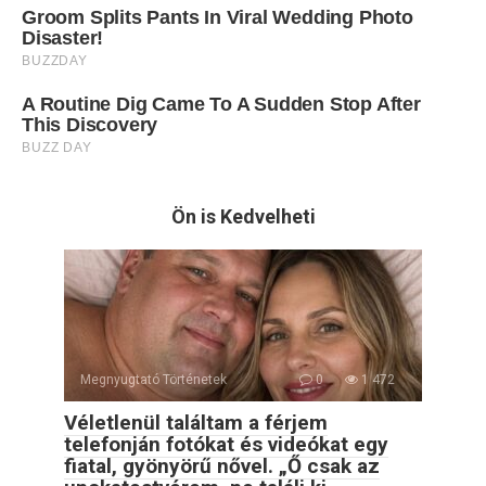
Ön is Kedvelheti
Megnyugtató Történetek
0
1 472
Véletlenül találtam a férjem
telefonján fotókat és videókat egy
fiatal, gyönyörű nővel. „Ő csak az