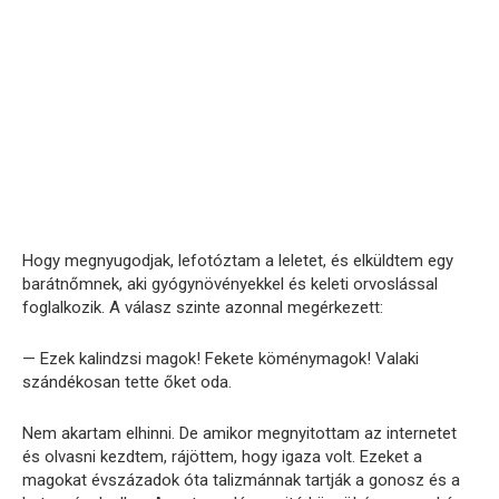
Hogy megnyugodjak, lefotóztam a leletet, és elküldtem egy
barátnőmnek, aki gyógynövényekkel és keleti orvoslással
foglalkozik. A válasz szinte azonnal megérkezett:
— Ezek kalindzsi magok! Fekete köménymagok! Valaki
szándékosan tette őket oda.
Nem akartam elhinni. De amikor megnyitottam az internetet
és olvasni kezdtem, rájöttem, hogy igaza volt. Ezeket a
magokat évszázadok óta talizmánnak tartják a gonosz és a