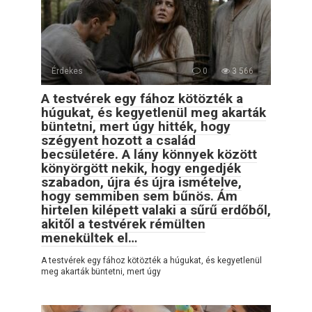
Érdekes
0
3 566
A testvérek egy fához kötözték a
húgukat, és kegyetlenül meg akarták
büntetni, mert úgy hitték, hogy
szégyent hozott a család
becsületére. A lány könnyek között
könyörgött nekik, hogy engedjék
szabadon, újra és újra ismételve,
hogy semmiben sem bűnös. Ám
hirtelen kilépett valaki a sűrű erdőből,
akitől a testvérek rémülten
menekültek el…
A testvérek egy fához kötözték a húgukat, és kegyetlenül
meg akarták büntetni, mert úgy