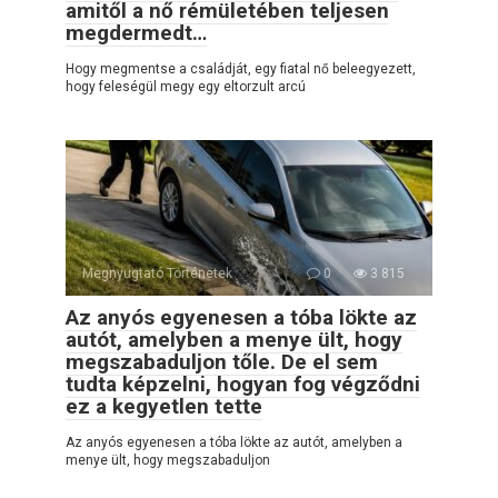
amitől a nő rémületében teljesen
megdermedt…
Hogy megmentse a családját, egy fiatal nő beleegyezett,
hogy feleségül megy egy eltorzult arcú
Megnyugtató Történetek
0
3 815
Az anyós egyenesen a tóba lökte az
autót, amelyben a menye ült, hogy
megszabaduljon tőle. De el sem
tudta képzelni, hogyan fog végződni
ez a kegyetlen tette
Az anyós egyenesen a tóba lökte az autót, amelyben a
menye ült, hogy megszabaduljon