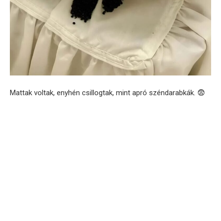
Mattak voltak, enyhén csillogtak, mint apró széndarabkák. 😨