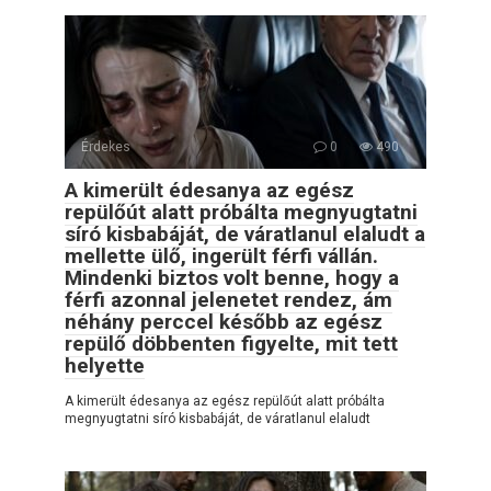
Érdekes
0
490
A kimerült édesanya az egész
repülőút alatt próbálta megnyugtatni
síró kisbabáját, de váratlanul elaludt a
mellette ülő, ingerült férfi vállán.
Mindenki biztos volt benne, hogy a
férfi azonnal jelenetet rendez, ám
néhány perccel később az egész
repülő döbbenten figyelte, mit tett
helyette
A kimerült édesanya az egész repülőút alatt próbálta
megnyugtatni síró kisbabáját, de váratlanul elaludt