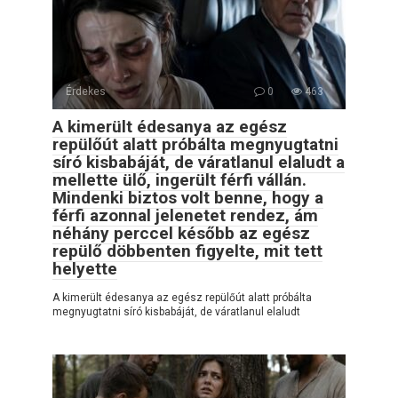
Érdekes
0
463
A kimerült édesanya az egész
repülőút alatt próbálta megnyugtatni
síró kisbabáját, de váratlanul elaludt a
mellette ülő, ingerült férfi vállán.
Mindenki biztos volt benne, hogy a
férfi azonnal jelenetet rendez, ám
néhány perccel később az egész
repülő döbbenten figyelte, mit tett
helyette
A kimerült édesanya az egész repülőút alatt próbálta
megnyugtatni síró kisbabáját, de váratlanul elaludt