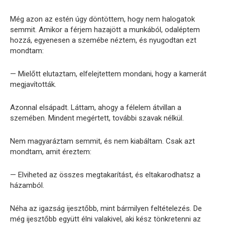
Még azon az estén úgy döntöttem, hogy nem halogatok
semmit. Amikor a férjem hazajött a munkából, odaléptem
hozzá, egyenesen a szemébe néztem, és nyugodtan ezt
mondtam:
— Mielőtt elutaztam, elfelejtettem mondani, hogy a kamerát
megjavították.
Azonnal elsápadt. Láttam, ahogy a félelem átvillan a
szemében. Mindent megértett, további szavak nélkül.
Nem magyaráztam semmit, és nem kiabáltam. Csak azt
mondtam, amit éreztem:
— Elviheted az összes megtakarítást, és eltakarodhatsz a
házamból.
Néha az igazság ijesztőbb, mint bármilyen feltételezés. De
még ijesztőbb együtt élni valakivel, aki kész tönkretenni az