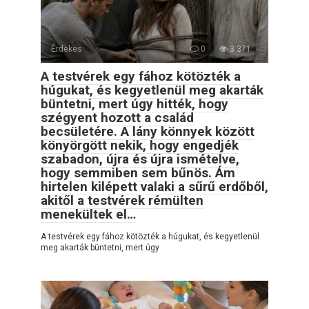
Érdekes
0
3 371
A testvérek egy fához kötözték a
húgukat, és kegyetlenül meg akarták
büntetni, mert úgy hitték, hogy
szégyent hozott a család
becsületére. A lány könnyek között
könyörgött nekik, hogy engedjék
szabadon, újra és újra ismételve,
hogy semmiben sem bűnös. Ám
hirtelen kilépett valaki a sűrű erdőből,
akitől a testvérek rémülten
menekültek el…
A testvérek egy fához kötözték a húgukat, és kegyetlenül
meg akarták büntetni, mert úgy