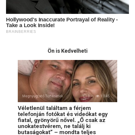
Ön is Kedvelheti
Megnyugtató Történetek
0
1 345
Véletlenül találtam a férjem
telefonján fotókat és videókat egy
fiatal, gyönyörű nővel. „Ő csak az
unokatestvérem, ne találj ki
butaságokat” – mondta teljes