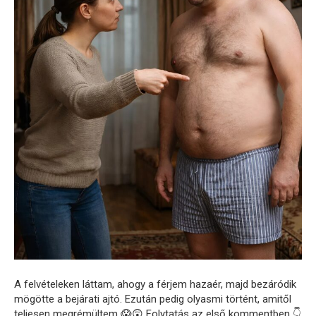
A felvételeken láttam, ahogy a férjem hazaér, majd bezáródik
mögötte a bejárati ajtó. Ezután pedig olyasmi történt, amitől
teljesen megrémültem 😱😲 Folytatás az első kommentben 👇