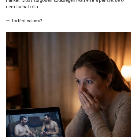
minket. Most sürgősen szükségem van erre a pénzre, de ő
nem tudhat róla.
— Történt valami?