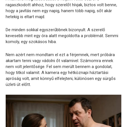
ragaszkodott ahhoz, hogy szerelőt hívjak, biztos volt benne,
hogy a javítás nem egy napig, hanem több napig, sőt akár
hetekig is eltart majd.
De minden sokkal egyszerűbbnek bizonyult. A szerelő
kevesebb mint egy óra alatt megoldotta a problémát. Semmi
komoly, egy szokásos hiba.
Nem azért nem mondtam el ezt a férjemnek, mert próbára
akartam tenni vagy vádolni őt valamivel. Számomra ennek
nem volt jelentősége. Fel sem merült bennem a gondolat,
hogy titkol valamit. A kamera egy hétköznapi háztartási
apróság volt, amit könnyű elfelejteni, különösen egy sürgős
üzleti út előtt.