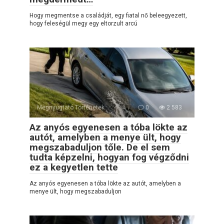
Hogy megmentse a családját, egy fiatal nő beleegyezett,
hogy feleségül megy egy eltorzult arcú
Megnyugtató Történetek
0
2 583
Az anyós egyenesen a tóba lökte az
autót, amelyben a menye ült, hogy
megszabaduljon tőle. De el sem
tudta képzelni, hogyan fog végződni
ez a kegyetlen tette
Az anyós egyenesen a tóba lökte az autót, amelyben a
menye ült, hogy megszabaduljon