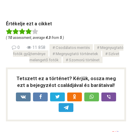
Értékelje ezt a cikket
(
10
assessment, average
4.3
from
5
)
0
11 858
Csodálatos mentés
Megnyugtató
fotók gyűjteménye
Megnyugtató történetek
Szívet
melengető fotók
Szomorú történet
Tetszett ez a történet? Kérjük, ossza meg
ezt a bejegyzést családjával és barátaival!