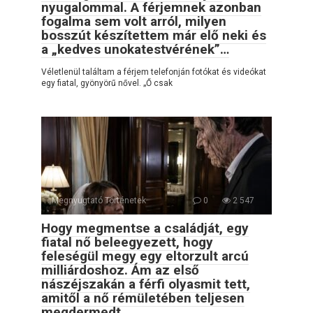
nyugalommal. A férjemnek azonban
fogalma sem volt arról, milyen
bosszút készítettem már elő neki és
a „kedves unokatestvérének”…
Véletlenül találtam a férjem telefonján fotókat és videókat
egy fiatal, gyönyörű nővel. „Ő csak
Megnyugtató Történetek
0
2 547
Hogy megmentse a családját, egy
fiatal nő beleegyezett, hogy
feleségül megy egy eltorzult arcú
milliárdoshoz. Ám az első
nászéjszakán a férfi olyasmit tett,
amitől a nő rémületében teljesen
megdermedt…