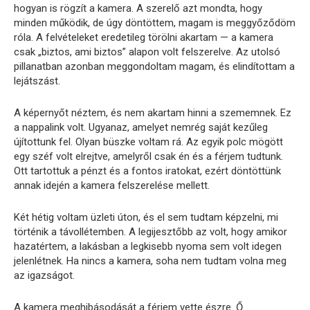
hogyan is rögzít a kamera. A szerelő azt mondta, hogy
minden működik, de úgy döntöttem, magam is meggyőződöm
róla. A felvételeket eredetileg törölni akartam — a kamera
csak „biztos, ami biztos” alapon volt felszerelve. Az utolsó
pillanatban azonban meggondoltam magam, és elindítottam a
lejátszást.
A képernyőt néztem, és nem akartam hinni a szememnek. Ez
a nappalink volt. Ugyanaz, amelyet nemrég saját kezűleg
újítottunk fel. Olyan büszke voltam rá. Az egyik polc mögött
egy széf volt elrejtve, amelyről csak én és a férjem tudtunk.
Ott tartottuk a pénzt és a fontos iratokat, ezért döntöttünk
annak idején a kamera felszerelése mellett.
Két hétig voltam üzleti úton, és el sem tudtam képzelni, mi
történik a távollétemben. A legijesztőbb az volt, hogy amikor
hazatértem, a lakásban a legkisebb nyoma sem volt idegen
jelenlétnek. Ha nincs a kamera, soha nem tudtam volna meg
az igazságot.
A kamera meghibásodását a férjem vette észre. Ő