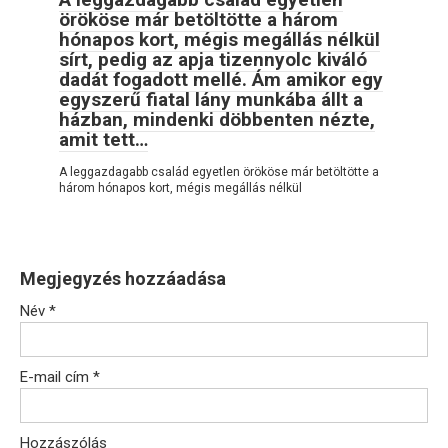
örököse már betöltötte a három
hónapos kort, mégis megállás nélkül
sírt, pedig az apja tizennyolc kiváló
dadát fogadott mellé. Ám amikor egy
egyszerű fiatal lány munkába állt a
házban, mindenki döbbenten nézte,
amit tett…
A leggazdagabb család egyetlen örököse már betöltötte a
három hónapos kort, mégis megállás nélkül
Megjegyzés hozzáadása
Név
*
E-mail cím
*
Hozzászólás