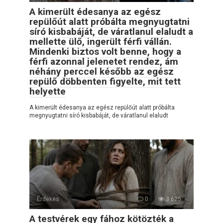
A kimerült édesanya az egész
repülőút alatt próbálta megnyugtatni
síró kisbabáját, de váratlanul elaludt a
mellette ülő, ingerült férfi vállán.
Mindenki biztos volt benne, hogy a
férfi azonnal jelenetet rendez, ám
néhány perccel később az egész
repülő döbbenten figyelte, mit tett
helyette
A kimerült édesanya az egész repülőút alatt próbálta
megnyugtatni síró kisbabáját, de váratlanul elaludt
Érdekes
0
3 625
A testvérek egy fához kötözték a