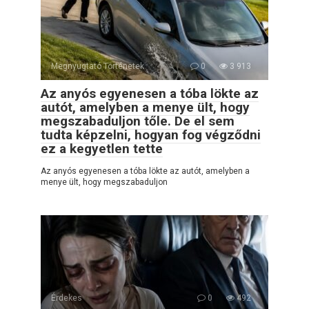
Megnyugtató Történetek
0
3 913
Az anyós egyenesen a tóba lökte az
autót, amelyben a menye ült, hogy
megszabaduljon tőle. De el sem
tudta képzelni, hogyan fog végződni
ez a kegyetlen tette
Az anyós egyenesen a tóba lökte az autót, amelyben a
menye ült, hogy megszabaduljon
Érdekes
0
492