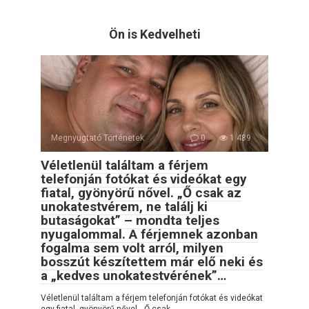
Ön is Kedvelheti
Megnyugtató Történetek
0
1 489
Véletlenül találtam a férjem
telefonján fotókat és videókat egy
fiatal, gyönyörű nővel. „Ő csak az
unokatestvérem, ne találj ki
butaságokat” – mondta teljes
nyugalommal. A férjemnek azonban
fogalma sem volt arról, milyen
bosszút készítettem már elő neki és
a „kedves unokatestvérének”…
Véletlenül találtam a férjem telefonján fotókat és videókat
egy fiatal, gyönyörű nővel. „Ő csak