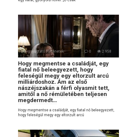
Megnyugtató Történetek
0
2 958
Hogy megmentse a családját, egy
fiatal nő beleegyezett, hogy
feleségül megy egy eltorzult arcú
milliárdoshoz. Ám az első
nászéjszakán a férfi olyasmit tett,
amitől a nő rémületében teljesen
megdermedt…
Hogy megmentse a családját, egy fiatal nő beleegyezett,
hogy feleségül megy egy eltorzult arcú