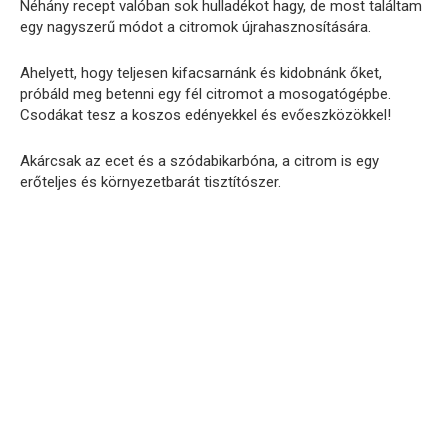
Néhány recept valóban sok hulladékot hagy, de most találtam
egy nagyszerű módot a citromok újrahasznosítására.
Ahelyett, hogy teljesen kifacsarnánk és kidobnánk őket,
próbáld meg betenni egy fél citromot a mosogatógépbe.
Csodákat tesz a koszos edényekkel és evőeszközökkel!
Akárcsak az ecet és a szódabikarbóna, a citrom is egy
erőteljes és környezetbarát tisztítószer.