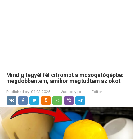
Mindig tegyél fél citromot a mosogatógépbe:
megdöbbentem, amikor megtudtam az okot
Published by:
04.03.2025
Vad bolygó
Editor