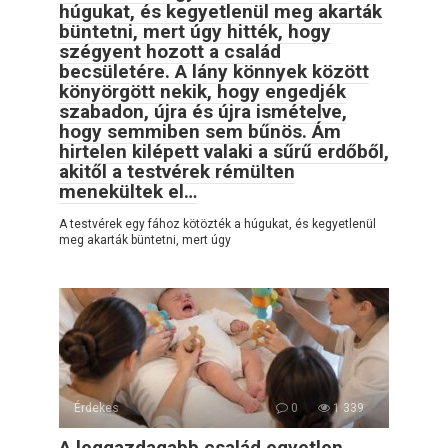
húgukat, és kegyetlenül meg akarták
büntetni, mert úgy hitték, hogy
szégyent hozott a család
becsületére. A lány könnyek között
könyörgött nekik, hogy engedjék
szabadon, újra és újra ismételve,
hogy semmiben sem bűnös. Ám
hirtelen kilépett valaki a sűrű erdőből,
akitől a testvérek rémülten
menekültek el…
A testvérek egy fához kötözték a húgukat, és kegyetlenül
meg akarták büntetni, mert úgy
Érdekes
0
1 339
A leggazdagabb család egyetlen