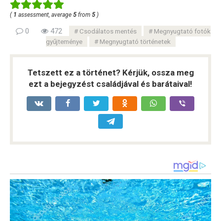
(
1
assessment, average
5
from
5
)
0
472
Csodálatos mentés
Megnyugtató fotók
gyűjteménye
Megnyugtató történetek
Tetszett ez a történet? Kérjük, ossza meg
ezt a bejegyzést családjával és barátaival!