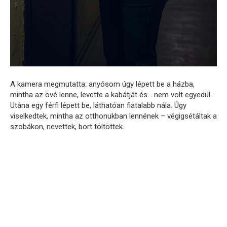
A kamera megmutatta: anyósom úgy lépett be a házba,
mintha az övé lenne, levette a kabátját és… nem volt egyedül.
Utána egy férfi lépett be, láthatóan fiatalabb nála. Úgy
viselkedtek, mintha az otthonukban lennének – végigsétáltak a
szobákon, nevettek, bort töltöttek.