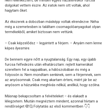
Nem ellenkeztem, de minden egyes hazatéréskor furcsa
dolgokat vettem észre. Az iratok nem ott voltak, ahol
hagytam őket.
Az ékszerek a dobozban másképp voltak elrendezve. Néha
még a szemetesben is találtam csomagolóanyagokat olyan
termékekből, amiket biztosan nem vettünk.
– Csak képzelődsz – legyintett a férjem. – Anyám nem lenne
képes ilyesmire.
De bennem egyre nőtt a nyugtalanság. Egy nap, egy újabb
furcsa felfedezés után elhatároztam: rejtett kamerákat
szereltem fel a nappaliban, a hálószobában és még a
folyosón is. Nem mondtam senkinek, sem a férjemnek, sem
az anyósomnak. Csak meg akartam érteni, miért jár be az
anyósom a házunkba meghívás nélkül, anélkül, hogy szólna.
Másnap bekapcsoltam a felvételeket – és elakadt a
lélegzetem. Miután megnéztem mindent, azonnal hívtam a
rendőrséget 🫣🤔 Folytatás az első kommentben 👇👇