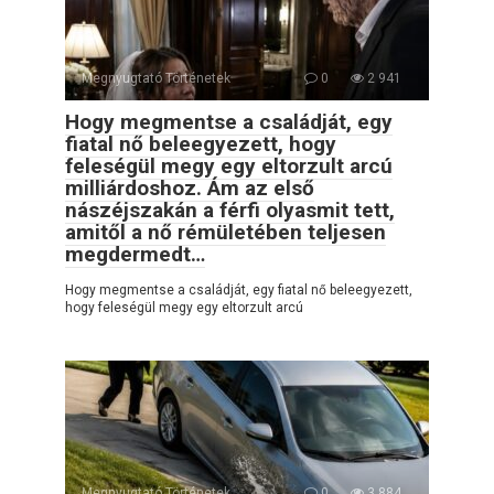
Megnyugtató Történetek
0
2 941
Hogy megmentse a családját, egy
fiatal nő beleegyezett, hogy
feleségül megy egy eltorzult arcú
milliárdoshoz. Ám az első
nászéjszakán a férfi olyasmit tett,
amitől a nő rémületében teljesen
megdermedt…
Hogy megmentse a családját, egy fiatal nő beleegyezett,
hogy feleségül megy egy eltorzult arcú
Megnyugtató Történetek
0
3 884