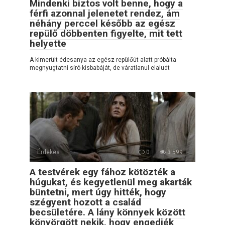
Mindenki biztos volt benne, hogy a
férfi azonnal jelenetet rendez, ám
néhány perccel később az egész
repülő döbbenten figyelte, mit tett
helyette
A kimerült édesanya az egész repülőút alatt próbálta
megnyugtatni síró kisbabáját, de váratlanul elaludt
Érdekes
0
3 599
A testvérek egy fához kötözték a
húgukat, és kegyetlenül meg akarták
büntetni, mert úgy hitték, hogy
szégyent hozott a család
becsületére. A lány könnyek között
könyörgött nekik, hogy engedjék