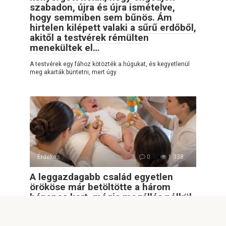
szabadon, újra és újra ismételve,
hogy semmiben sem bűnös. Ám
hirtelen kilépett valaki a sűrű erdőből,
akitől a testvérek rémülten
menekültek el…
A testvérek egy fához kötözték a húgukat, és kegyetlenül
meg akarták büntetni, mert úgy
Érdekes
0
1 338
A leggazdagabb család egyetlen
örököse már betöltötte a három
hónapos kort, mégis megállás nélkül
sírt, pedig az apja tizennyolc kiváló
dadát fogadott mellé. Ám amikor egy