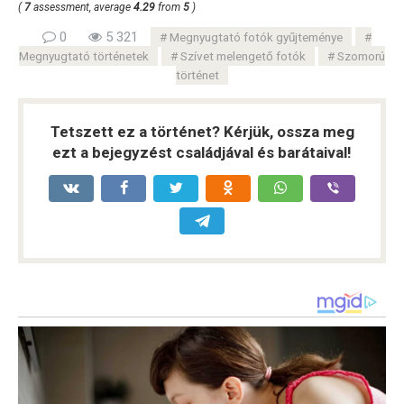
(
7
assessment, average
4.29
from
5
)
0
5 321
Megnyugtató fotók gyűjteménye
Megnyugtató történetek
Szívet melengető fotók
Szomorú
történet
Tetszett ez a történet? Kérjük, ossza meg
ezt a bejegyzést családjával és barátaival!