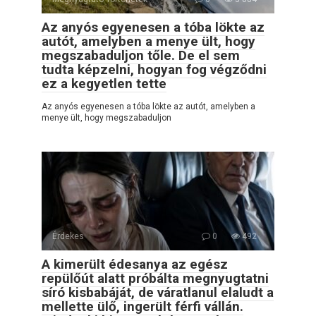
Az anyós egyenesen a tóba lökte az
autót, amelyben a menye ült, hogy
megszabaduljon tőle. De el sem
tudta képzelni, hogyan fog végződni
ez a kegyetlen tette
Az anyós egyenesen a tóba lökte az autót, amelyben a
menye ült, hogy megszabaduljon
Érdekes
0
492
A kimerült édesanya az egész
repülőút alatt próbálta megnyugtatni
síró kisbabáját, de váratlanul elaludt a
mellette ülő, ingerült férfi vállán.