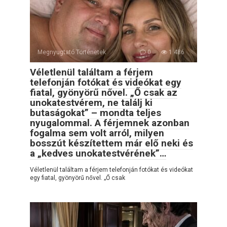
Megnyugtató Történetek
0
1 486
Véletlenül találtam a férjem
telefonján fotókat és videókat egy
fiatal, gyönyörű nővel. „Ő csak az
unokatestvérem, ne találj ki
butaságokat” – mondta teljes
nyugalommal. A férjemnek azonban
fogalma sem volt arról, milyen
bosszút készítettem már elő neki és
a „kedves unokatestvérének”…
Véletlenül találtam a férjem telefonján fotókat és videókat
egy fiatal, gyönyörű nővel. „Ő csak