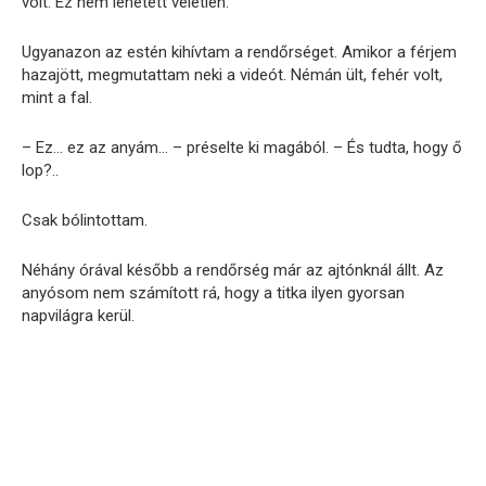
volt. Ez nem lehetett véletlen.
Ugyanazon az estén kihívtam a rendőrséget. Amikor a férjem
hazajött, megmutattam neki a videót. Némán ült, fehér volt,
mint a fal.
– Ez… ez az anyám… – préselte ki magából. – És tudta, hogy ő
lop?..
Csak bólintottam.
Néhány órával később a rendőrség már az ajtónknál állt. Az
anyósom nem számított rá, hogy a titka ilyen gyorsan
napvilágra kerül.