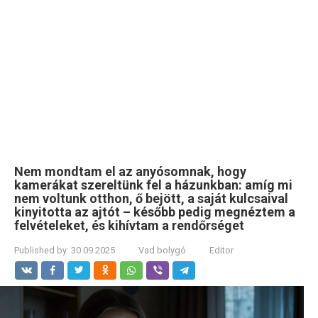
Nem mondtam el az anyósomnak, hogy
kamerákat szereltünk fel a házunkban: amíg mi
nem voltunk otthon, ő bejött, a saját kulcsaival
kinyitotta az ajtót – később pedig megnéztem a
felvételeket, és kihívtam a rendőrséget
Published by:
30.09.2025
Vad bolygó
Editor