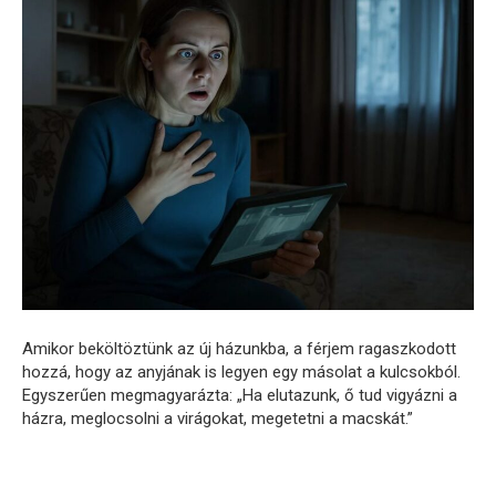
Amikor beköltöztünk az új házunkba, a férjem ragaszkodott
hozzá, hogy az anyjának is legyen egy másolat a kulcsokból.
Egyszerűen megmagyarázta: „Ha elutazunk, ő tud vigyázni a
házra, meglocsolni a virágokat, megetetni a macskát.”