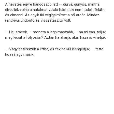
A nevetés egyre hangosabb lett — durva, gúnyos, mintha
élvezték volna a hatalmat valaki felett, aki nem tudott felállni
és elmenni. Az egyik fiú végigsimított a nő arcán. Mindez
rendkívül undorító és visszataszító volt.
— Hé, srácok, — mondta a legpimaszabb, — na mi van, toljuk
meg kicsit a folyosón? Aztán ha akarja, akár haza is vihetjük.
— Vagy betesszük a liftbe, és fék nélkül leengedjük, — tette
hozzá egy másik.