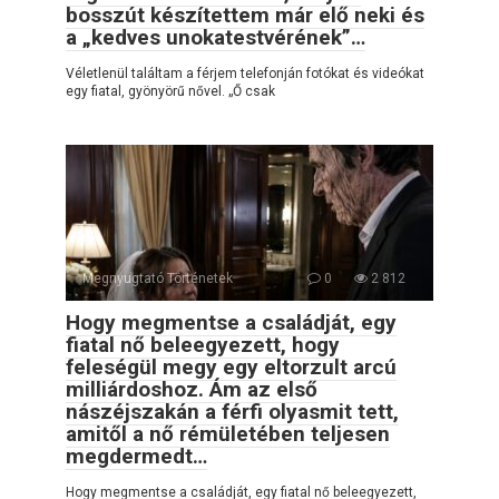
bosszút készítettem már elő neki és
a „kedves unokatestvérének”…
Véletlenül találtam a férjem telefonján fotókat és videókat
egy fiatal, gyönyörű nővel. „Ő csak
Megnyugtató Történetek
0
2 812
Hogy megmentse a családját, egy
fiatal nő beleegyezett, hogy
feleségül megy egy eltorzult arcú
milliárdoshoz. Ám az első
nászéjszakán a férfi olyasmit tett,
amitől a nő rémületében teljesen
megdermedt…
Hogy megmentse a családját, egy fiatal nő beleegyezett,