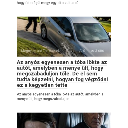
hogy feleségül megy egy eltorzult arcú
Megnyugtató Történetek
0
3 606
Az anyós egyenesen a tóba lökte az
autót, amelyben a menye ült, hogy
megszabaduljon tőle. De el sem
tudta képzelni, hogyan fog végződni
ez a kegyetlen tette
Az anyós egyenesen a tóba lökte az autót, amelyben a
menye ült, hogy megszabaduljon