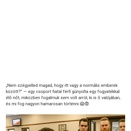
„Nem szégyelled magad, hogy itt vagy a normális emberek
között?” — egy csoport fiatal férfi gúnyolta egy fogyatékkal
élő nőt, miközben fogalmuk sem volt arról, ki is ő valójában,
és mi fog nagyon hamarosan történni 😱😨