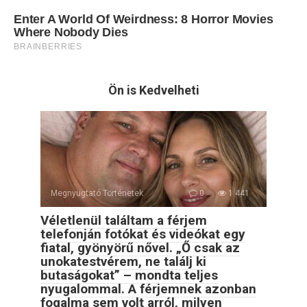
Ön is Kedvelheti
Megnyugtató Történetek
0
1 441
Véletlenül találtam a férjem
telefonján fotókat és videókat egy
fiatal, gyönyörű nővel. „Ő csak az
unokatestvérem, ne találj ki
butaságokat” – mondta teljes
nyugalommal. A férjemnek azonban
fogalma sem volt arról, milyen