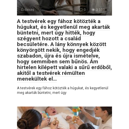
Érdekes
0
3 503
A testvérek egy fához kötözték a
húgukat, és kegyetlenül meg akarták
büntetni, mert úgy hitték, hogy
szégyent hozott a család
becsületére. A lány könnyek között
könyörgött nekik, hogy engedjék
szabadon, újra és újra ismételve,
hogy semmiben sem bűnös. Ám
hirtelen kilépett valaki a sűrű erdőből,
akitől a testvérek rémülten
menekültek el…
A testvérek egy fához kötözték a húgukat, és kegyetlenül
meg akarták büntetni, mert úgy