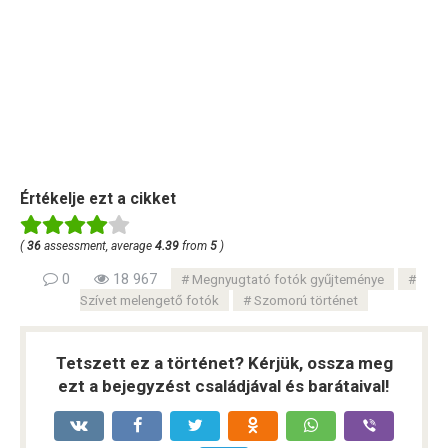
Értékelje ezt a cikket
(
36
assessment, average
4.39
from
5
)
0
18 967
Megnyugtató fotók gyűjteménye
Szívet melengető fotók
Szomorú történet
Tetszett ez a történet? Kérjük, ossza meg
ezt a bejegyzést családjával és barátaival!