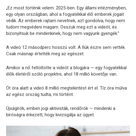
„Ez most történik velem. 2025-ben. Egy állami intézményben,
egy olyan országban, ahol a fogyatékkal élő emberek jogait
védik. Az emberek rajtam nevetnek, azt gondolva, hogy nem
tudom megvédeni magam. Osszuk meg ezt a videót, és
bizonyítsuk be mindenkinek, hogy nem vagyunk gyengék.”
A videó 12 másodperc hosszú volt. A fiúk észre sem vették.
Csak másnap értették meg az egészet.
Amikor a nő feltöltötte a videót a blogjára — egy fogyatékkal
élők életéről szóló projektre, ahol 18 millió követője van.
Öt óra alatt a videó 8 millió megtekintést ért el. Tíz óra múlva
az egész ország tudta, mi történt.
Újságírók, emberi jogi aktivisták, rendőrök — mindenki a
bíróságra érkezett, hogy kivizsgálja az ügyet.