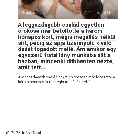
Érdekes
0
1 321
A leggazdagabb család egyetlen
örököse már betöltötte a három
hónapos kort, mégis megállás nélkül
sírt, pedig az apja tizennyolc kiváló
dadát fogadott mellé. Ám amikor egy
egyszerű fiatal lány munkába állt a
házban, mindenki döbbenten nézte,
amit tett…
A leggazdagabb család egyetlen örököse már betöltötte a
három hónapos kort, mégis megállás nélkül
© 2026 Info Oldal