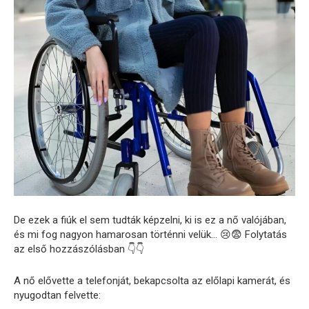
De ezek a fiúk el sem tudták képzelni, ki is ez a nő valójában,
és mi fog nagyon hamarosan történni velük… 😢😨 Folytatás
az első hozzászólásban 👇👇
A nő elővette a telefonját, bekapcsolta az előlapi kamerát, és
nyugodtan felvette: