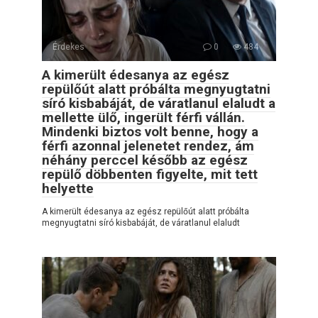
Érdekes
0
484
A kimerült édesanya az egész
repülőút alatt próbálta megnyugtatni
síró kisbabáját, de váratlanul elaludt a
mellette ülő, ingerült férfi vállán.
Mindenki biztos volt benne, hogy a
férfi azonnal jelenetet rendez, ám
néhány perccel később az egész
repülő döbbenten figyelte, mit tett
helyette
A kimerült édesanya az egész repülőút alatt próbálta
megnyugtatni síró kisbabáját, de váratlanul elaludt