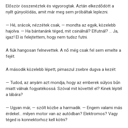
Először összenéztek és vigyorogtak. Aztán elkezdődött a
nyílt gúnyolódás, amit már meg sem próbáltak leplezni.
— Hé, srácok, nézzétek csak, — mondta az egyik, közelebb
hajolva. — Ha bántanánk téged, mit csinálnál? Elfutnál? … Ja,
igaz! El is felejtettem, hogy nem tudsz futni.
A fiúk hangosan felnevettek. A nő még csak fel sem emelte a
fejét.
A második közelebb lépett, pimaszul zsebre dugva a kezét:
— Tudod, az anyám azt mondja, hogy az emberek súlyos bűn
miatt válnak fogyatékossá. Szóval mit követtél el? Kinek léptél
a lábára?
— Ugyan már, — szólt közbe a harmadik. — Engem valami más
érdekel… milyen motor van az autódban? Elektromos? Vagy
téged is konnektorhoz kell kötni?