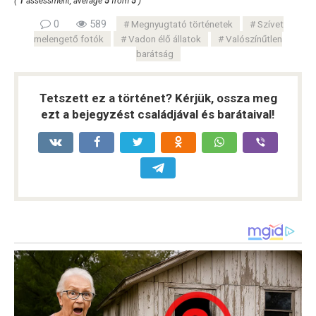
(
1
assessment, average
5
from
5
)
0
589
Megnyugtató történetek
Szívet
melengető fotók
Vadon élő állatok
Valószínűtlen
barátság
Tetszett ez a történet? Kérjük, ossza meg
ezt a bejegyzést családjával és barátaival!