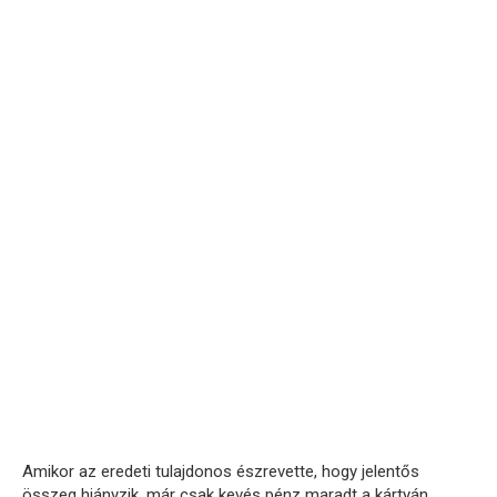
Amikor az eredeti tulajdonos észrevette, hogy jelentős
összeg hiányzik, már csak kevés pénz maradt a kártyán.