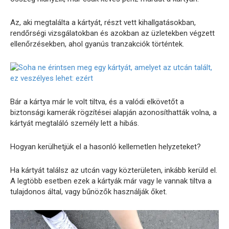
Az, aki megtalálta a kártyát, részt vett kihallgatásokban,
rendőrségi vizsgálatokban és azokban az üzletekben végzett
ellenőrzésekben, ahol gyanús tranzakciók történtek.
Bár a kártya már le volt tiltva, és a valódi elkövetőt a
biztonsági kamerák rögzítései alapján azonosíthatták volna, a
kártyát megtaláló személy lett a hibás.
Hogyan kerülhetjük el a hasonló kellemetlen helyzeteket?
Ha kártyát találsz az utcán vagy közterületen, inkább kerüld el.
A legtöbb esetben ezek a kártyák már vagy le vannak tiltva a
tulajdonos által, vagy bűnözők használják őket.