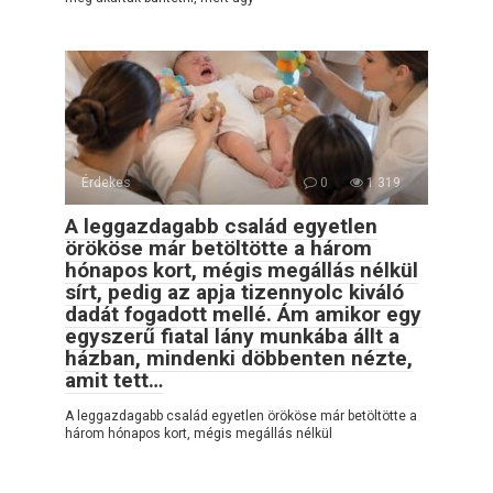
Érdekes
0
1 319
A leggazdagabb család egyetlen
örököse már betöltötte a három
hónapos kort, mégis megállás nélkül
sírt, pedig az apja tizennyolc kiváló
dadát fogadott mellé. Ám amikor egy
egyszerű fiatal lány munkába állt a
házban, mindenki döbbenten nézte,
amit tett…
A leggazdagabb család egyetlen örököse már betöltötte a
három hónapos kort, mégis megállás nélkül