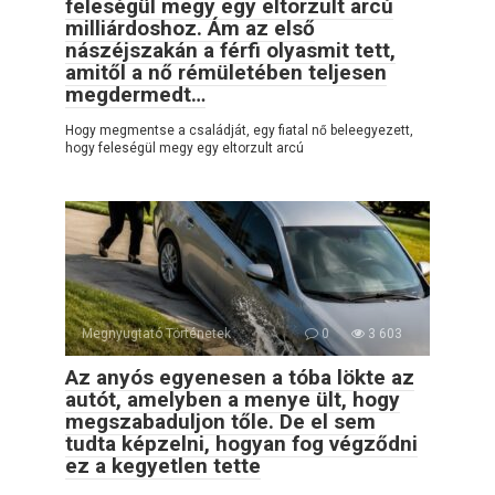
feleségül megy egy eltorzult arcú
milliárdoshoz. Ám az első
nászéjszakán a férfi olyasmit tett,
amitől a nő rémületében teljesen
megdermedt…
Hogy megmentse a családját, egy fiatal nő beleegyezett,
hogy feleségül megy egy eltorzult arcú
Megnyugtató Történetek
0
3 603
Az anyós egyenesen a tóba lökte az
autót, amelyben a menye ült, hogy
megszabaduljon tőle. De el sem
tudta képzelni, hogyan fog végződni
ez a kegyetlen tette