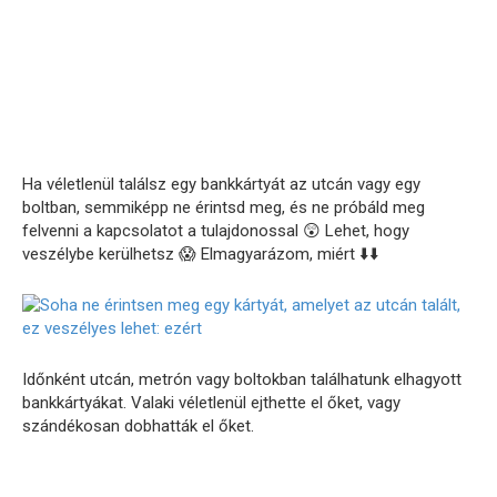
Ha véletlenül találsz egy bankkártyát az utcán vagy egy
boltban, semmiképp ne érintsd meg, és ne próbáld meg
felvenni a kapcsolatot a tulajdonossal 😲 Lehet, hogy
veszélybe kerülhetsz 😱 Elmagyarázom, miért ⬇️⬇️
Időnként utcán, metrón vagy boltokban találhatunk elhagyott
bankkártyákat. Valaki véletlenül ejthette el őket, vagy
szándékosan dobhatták el őket.