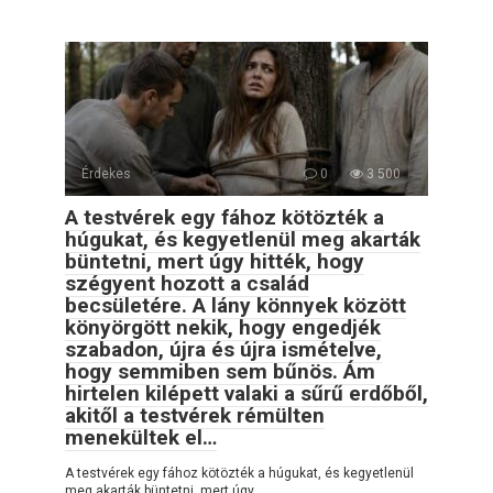
Érdekes
0
3 500
A testvérek egy fához kötözték a
húgukat, és kegyetlenül meg akarták
büntetni, mert úgy hitték, hogy
szégyent hozott a család
becsületére. A lány könnyek között
könyörgött nekik, hogy engedjék
szabadon, újra és újra ismételve,
hogy semmiben sem bűnös. Ám
hirtelen kilépett valaki a sűrű erdőből,
akitől a testvérek rémülten
menekültek el…
A testvérek egy fához kötözték a húgukat, és kegyetlenül
meg akarták büntetni, mert úgy