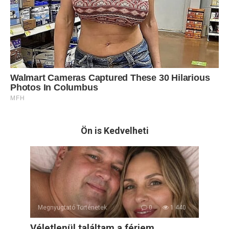
Ön is Kedvelheti
Megnyugtató Történetek
0
1 440
Véletlenül találtam a férjem