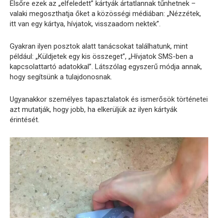
Elsőre ezek az „elfeledett” kártyák ártatlannak tűnhetnek –
valaki megoszthatja őket a közösségi médiában: „Nézzétek,
itt van egy kártya, hívjatok, visszaadom nektek”.
Gyakran ilyen posztok alatt tanácsokat találhatunk, mint
például: „Küldjetek egy kis összeget”, „Hívjatok SMS-ben a
kapcsolattartó adatokkal”. Látszólag egyszerű módja annak,
hogy segítsünk a tulajdonosnak.
Ugyanakkor személyes tapasztalatok és ismerősök történetei
azt mutatják, hogy jobb, ha elkerüljük az ilyen kártyák
érintését.