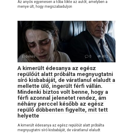
Az anyós egyenesen a tóba lökte az autót, amelyben a
menye ült, hogy megszabaduljon
Érdekes
0
482
A kimerült édesanya az egész
repülőút alatt próbálta megnyugtatni
síró kisbabáját, de váratlanul elaludt a
mellette ülő, ingerült férfi vállán.
Mindenki biztos volt benne, hogy a
férfi azonnal jelenetet rendez, ám
néhány perccel később az egész
repülő döbbenten figyelte, mit tett
helyette
A kimerült édesanya az egész repülőút alatt próbálta
megnyugtatni síró kisbabáját, de váratlanul elaludt