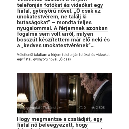
telefonján fotókat és videókat egy
fiatal, gyönyörű nővel. „Ő csak az
unokatestvérem, ne találj ki
butaságokat” – mondta teljes
nyugalommal. A férjemnek azonban
fogalma sem volt arról, milyen
bosszút készítettem már elő neki és
a „kedves unokatestvérének”…
Véletlenül találtam a férjem telefonján fotókat és videókat
egy fiatal, gyönyörű nővel. „Ő csak
Megnyugtató Történetek
0
2 808
Hogy megmentse a családját, egy
fiatal nő beleegyezett, hogy