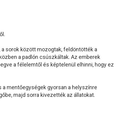
ől.
, a sorok között mozogtak, feldöntötték a
iközben a padlón csúszkáltak. Az emberek
ve a félelemtől és képtelenül elhinni, hogy ez
 és a mentőegységek gyorsan a helyszínre
őbe, majd sorra kivezették az állatokat.