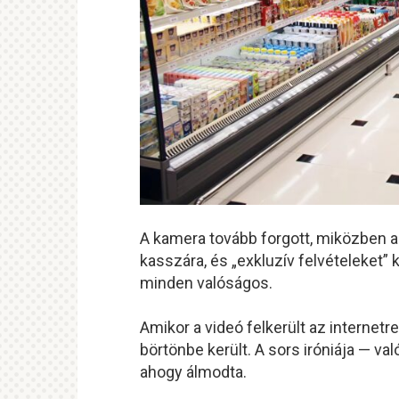
A kamera tovább forgott, miközben a
kasszára, és „exkluzív felvételeket” 
minden valóságos.
Amikor a videó felkerült az internetr
börtönbe került. A sors iróniája — va
ahogy álmodta.