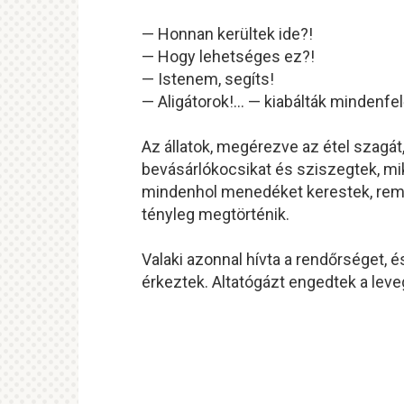
— Honnan kerültek ide?!
— Hogy lehetséges ez?!
— Istenem, segíts!
— Aligátorok!… — kiabálták mindenfel
Az állatok, megérezve az étel szagát
bevásárlókocsikat és sziszegtek, m
mindenhol menedéket kerestek, remeg
tényleg megtörténik.
Valaki azonnal hívta a rendőrséget,
érkeztek. Altatógázt engedtek a leveg