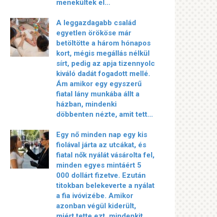
menekültek el…
A leggazdagabb család
egyetlen örököse már
betöltötte a három hónapos
kort, mégis megállás nélkül
sírt, pedig az apja tizennyolc
kiváló dadát fogadott mellé.
Ám amikor egy egyszerű
fiatal lány munkába állt a
házban, mindenki
döbbenten nézte, amit tett…
Egy nő minden nap egy kis
fiolával járta az utcákat, és
fiatal nők nyálát vásárolta fel,
minden egyes mintáért 5
000 dollárt fizetve. Ezután
titokban belekeverte a nyálat
a fia ivóvizébe. Amikor
azonban végül kiderült,
miért tette ezt, mindenkit