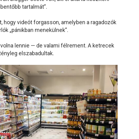
bentőbb tartalmát”.
at, hogy videót forgasson, amelyben a ragadozók
árlók „pánikban menekülnek”.
olna lennie — de valami félrement. A ketrecek
 tényleg elszabadultak.