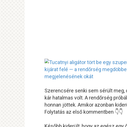
Szerencsére senki sem sérült meg, de
kár hatalmas volt. A rendőrség próbált
honnan jöttek. Amikor azonban kider
Folytatás az első kommentben 👇👇
Később kiderült, hogy az egész egy őrü