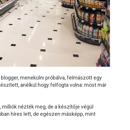
 blogger, menekülni próbálva, felmászott egy
készített, anélkül hogy felfogta volna: most már
e, milliók nézték meg, de a készítője végül
lóban híres lett, de egészen másképp, mint