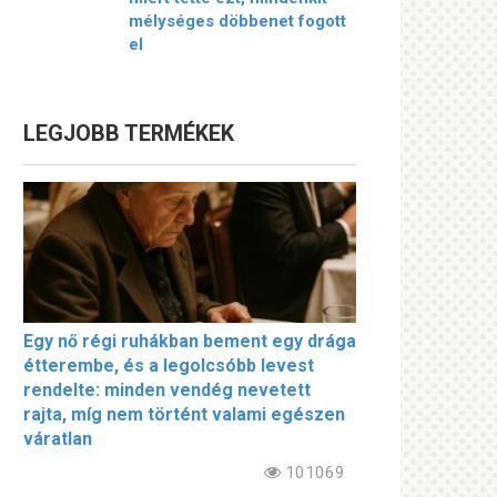
mélységes döbbenet fogott
el
LEGJOBB TERMÉKEK
Egy nő régi ruhákban bement egy drága
étterembe, és a legolcsóbb levest
rendelte: minden vendég nevetett
rajta, míg nem történt valami egészen
váratlan
101069