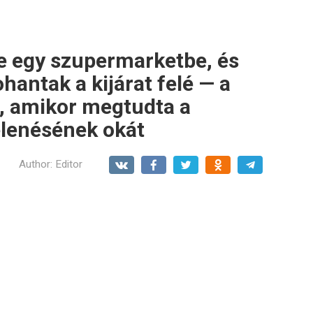
be egy szupermarketbe, és
antak a kijárat felé — a
 amikor megtudta a
elenésének okát
Author:
Editor