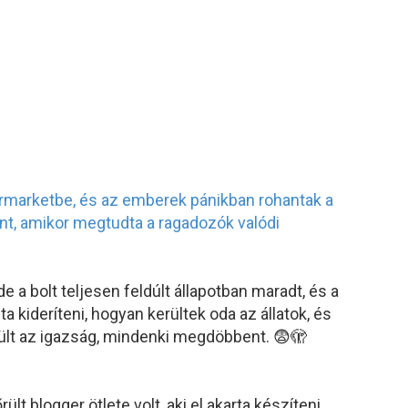
 a bolt teljesen feldúlt állapotban maradt, és a
a kideríteni, hogyan kerültek oda az állatok, és
ült az igazság, mindenki megdöbbent. 😨🫣
lt blogger ötlete volt, aki el akarta készíteni