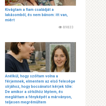
Kivágtam a fiam családját a
lakásomból, és nem bánom: itt van,
miért
89833
Anélkül, hogy szóltam volna a
férjemnek, elmentem az első felesége
sírjához, hogy bocsánatot kérjek tőle:
De amikor a sírkőhöz léptem, és
megláttam a fényképét a márványon,
teljesen megrémültem