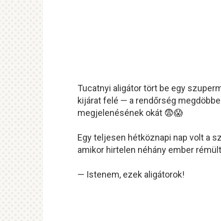
Tucatnyi aligátor tört be egy szupe
kijárat felé — a rendőrség megdöbbe
megjelenésének okát 😨😱
Egy teljesen hétköznapi nap volt a 
amikor hirtelen néhány ember rémülte
— Istenem, ezek aligátorok!