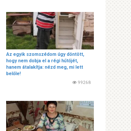
Az egyik szomszédom úgy döntött,
hogy nem dobja el a régi hűtőjét,
hanem átalakítja: nézd meg, mi lett
belőle!
99268