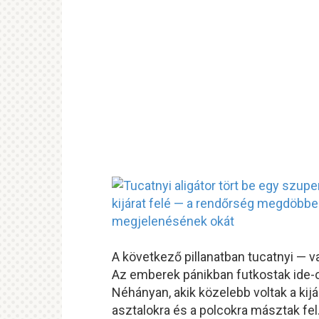
A következő pillanatban tucatnyi — va
Az emberek pánikban futkostak ide-o
Néhányan, akik közelebb voltak a kijá
asztalokra és a polcokra másztak fel