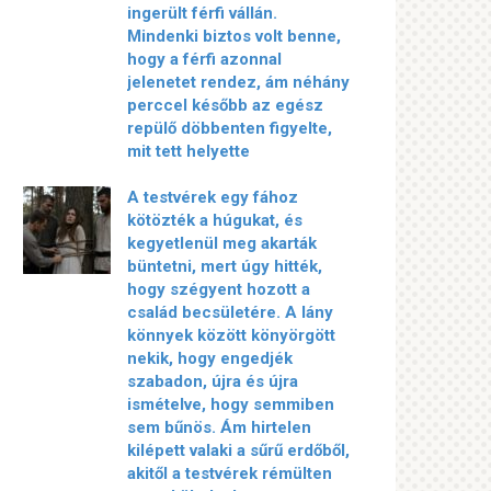
ingerült férfi vállán.
Mindenki biztos volt benne,
hogy a férfi azonnal
jelenetet rendez, ám néhány
perccel később az egész
repülő döbbenten figyelte,
mit tett helyette
A testvérek egy fához
kötözték a húgukat, és
kegyetlenül meg akarták
büntetni, mert úgy hitték,
hogy szégyent hozott a
család becsületére. A lány
könnyek között könyörgött
nekik, hogy engedjék
szabadon, újra és újra
ismételve, hogy semmiben
sem bűnös. Ám hirtelen
kilépett valaki a sűrű erdőből,
akitől a testvérek rémülten