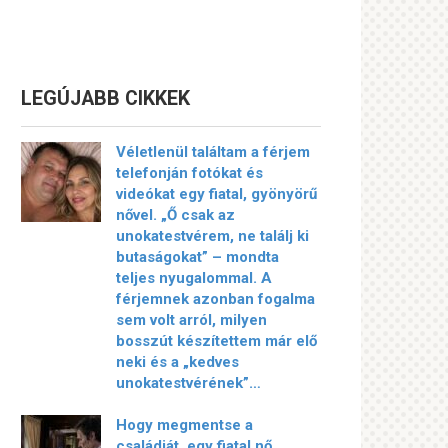
LEGÚJABB CIKKEK
Véletlenül találtam a férjem
telefonján fotókat és
videókat egy fiatal, gyönyörű
nővel. „Ő csak az
unokatestvérem, ne találj ki
butaságokat” – mondta
teljes nyugalommal. A
férjemnek azonban fogalma
sem volt arról, milyen
bosszút készítettem már elő
neki és a „kedves
unokatestvérének”…
Hogy megmentse a
családját, egy fiatal nő