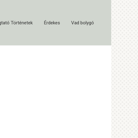
tató Történetek
Érdekes
Vad bolygó