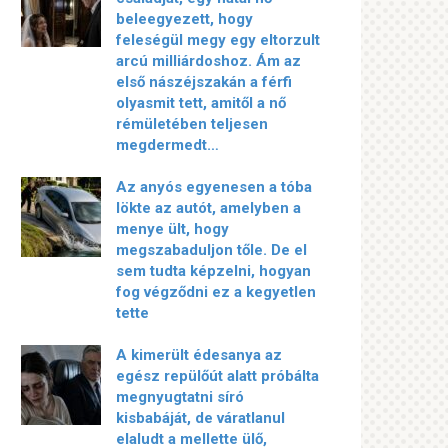
beleegyezett, hogy
feleségül megy egy eltorzult
arcú milliárdoshoz. Ám az
első nászéjszakán a férfi
olyasmit tett, amitől a nő
rémületében teljesen
megdermedt…
Az anyós egyenesen a tóba
lökte az autót, amelyben a
menye ült, hogy
megszabaduljon tőle. De el
sem tudta képzelni, hogyan
fog végződni ez a kegyetlen
tette
A kimerült édesanya az
egész repülőút alatt próbálta
megnyugtatni síró
kisbabáját, de váratlanul
elaludt a mellette ülő,