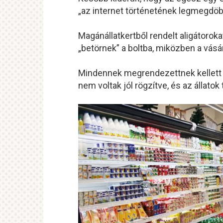
„az internet történetének legmegdöb
Magánállatkertből rendelt aligátorok
„betörnek” a boltba, miközben a vás
Mindennek megrendezettnek kellett v
nem voltak jól rögzítve, és az állatok