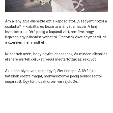
Ám a lány apja ellenezte ezt a kapcsolatot. „Szégyent hozol a
családra!” – kiabálta, és bezárta a lányát a házba. A lány
leveleket írt, a férfi pedig a kapunál várt, remélve, hogy
legalább egy pillantást vethet rá. Eltiltották őket egymástól, de
a szerelem nem múlt el.
Küzdöttek azért, hogy együtt lehessenek, és minden ellenállás
ellenére elérték céljukat: végül megtartották az esküvőt.
Az a nap olyan volt, mint egy új élet ünnepe. A férfi újra
fiatalnak érezte magát, menyasszonya pedig boldogságtól
sugárzott. Úgy tűnt, csak öröm vár rájuk. De…