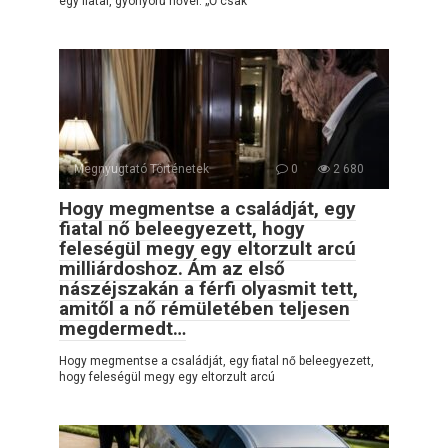
egy fiatal, gyönyörű nővel. „Ő csak
Megnyugtató Történetek
0
2 680
Hogy megmentse a családját, egy
fiatal nő beleegyezett, hogy
feleségül megy egy eltorzult arcú
milliárdoshoz. Ám az első
nászéjszakán a férfi olyasmit tett,
amitől a nő rémületében teljesen
megdermedt…
Hogy megmentse a családját, egy fiatal nő beleegyezett,
hogy feleségül megy egy eltorzult arcú