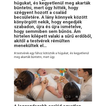
húgukat, és kegyetlenül meg akarták
büntetni, mert úgy hitték, hogy
szégyent hozott a család
becsületére. A lány könnyek között
könyörgött nekik, hogy engedjék
szabadon, újra és újra ismételve,
hogy semmiben sem bűnös. Ám
hirtelen kilépett valaki a sűrű erdőből,
akitől a testvérek rémülten
menekültek el…
A testvérek egy fához kötözték a húgukat, és kegyetlenül
meg akarták büntetni, mert úgy
Érdekes
0
1 297