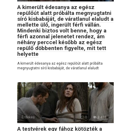
A kimerült édesanya az egész
repülőút alatt próbálta megnyugtatni
síró kisbabáját, de váratlanul elaludt a
mellette ülő, ingerült férfi vállán.
Mindenki biztos volt benne, hogy a
férfi azonnal jelenetet rendez, ám
néhány perccel később az egész
repülő döbbenten figyelte, mit tett
helyette
A kimerült édesanya az egész repülőút alatt próbálta
megnyugtatni síró kisbabáját, de váratlanul elaludt
Érdekes
0
3 438
A testvérek egy fához kötözték a