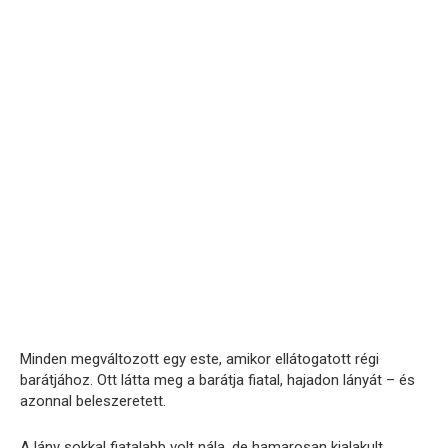
Minden megváltozott egy este, amikor ellátogatott régi
barátjához. Ott látta meg a barátja fiatal, hajadon lányát – és
azonnal beleszeretett.
A lány sokkal fiatalabb volt nála, de hamarosan kialakult