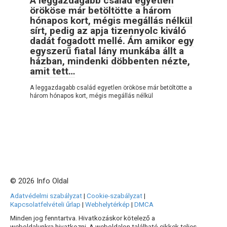
A leggazdagabb család egyetlen
örököse már betöltötte a három
hónapos kort, mégis megállás nélkül
sírt, pedig az apja tizennyolc kiváló
dadát fogadott mellé. Ám amikor egy
egyszerű fiatal lány munkába állt a
házban, mindenki döbbenten nézte,
amit tett…
A leggazdagabb család egyetlen örököse már betöltötte a
három hónapos kort, mégis megállás nélkül
© 2026 Info Oldal
Adatvédelmi szabályzat
|
Cookie-szabályzat
|
Kapcsolatfelvételi űrlap
|
Webhelytérkép
|
DMCA
Minden jog fenntartva. Hivatkozáskor kötelező a
weboldalunkra hivatkozni. A weboldalon található cikkek teljes