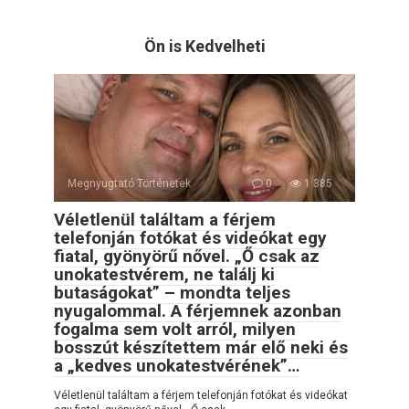
Ön is Kedvelheti
Megnyugtató Történetek
0
1 385
Véletlenül találtam a férjem
telefonján fotókat és videókat egy
fiatal, gyönyörű nővel. „Ő csak az
unokatestvérem, ne találj ki
butaságokat” – mondta teljes
nyugalommal. A férjemnek azonban
fogalma sem volt arról, milyen
bosszút készítettem már elő neki és
a „kedves unokatestvérének”…
Véletlenül találtam a férjem telefonján fotókat és videókat