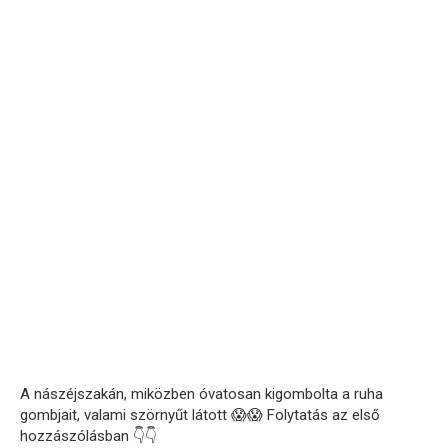
A nászéjszakán, miközben óvatosan kigombolta a ruha
gombjait, valami szörnyűt látott 😱😱 Folytatás az első
hozzászólásban 👇👇