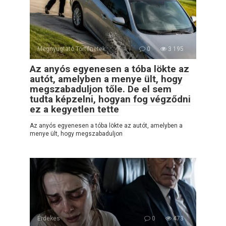
Megnyugtató Történetek
0
3 195
Az anyós egyenesen a tóba lökte az
autót, amelyben a menye ült, hogy
megszabaduljon tőle. De el sem
tudta képzelni, hogyan fog végződni
ez a kegyetlen tette
Az anyós egyenesen a tóba lökte az autót, amelyben a
menye ült, hogy megszabaduljon
Érdekes
0
473