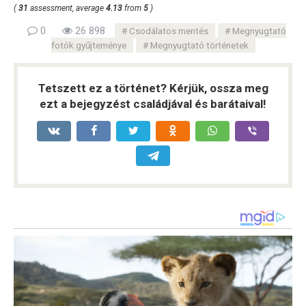
(
31
assessment, average
4.13
from
5
)
0
26 898
Csodálatos mentés
Megnyugtató
fotók gyűjteménye
Megnyugtató történetek
Tetszett ez a történet? Kérjük, ossza meg
ezt a bejegyzést családjával és barátaival!