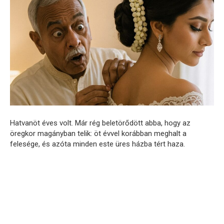
Hatvanöt éves volt. Már rég beletörődött abba, hogy az
öregkor magányban telik: öt évvel korábban meghalt a
felesége, és azóta minden este üres házba tért haza.