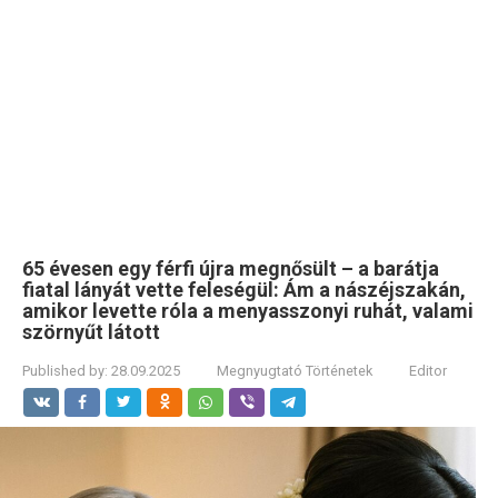
65 évesen egy férfi újra megnősült – a barátja
fiatal lányát vette feleségül: Ám a nászéjszakán,
amikor levette róla a menyasszonyi ruhát, valami
szörnyűt látott
Published by:
28.09.2025
Megnyugtató Történetek
Editor