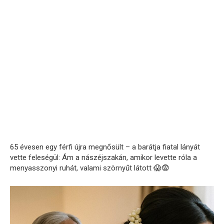
65 évesen egy férfi újra megnősült – a barátja fiatal lányát
vette feleségül: Ám a nászéjszakán, amikor levette róla a
menyasszonyi ruhát, valami szörnyűt látott 😱😨