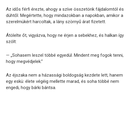
Az idős férfi érezte, ahogy a szíve összetörik fájdalomtól és
dühtől. Megértette, hogy mindazokban a napokban, amikor a
szerelmükért harcoltak, a lány szörnyű árat fizetett.
Átölelte őt, vigyázva, hogy ne érjen a sebekhez, és halkan így
szólt:
— „Sohasem leszel többé egyedül. Mindent meg fogok tenni,
hogy megvédjelek.”
Az éjszaka nem a házassági boldogság kezdete lett, hanem
egy eskü: élete végéig mellette marad, és soha többé nem
engedi, hogy bárki bántsa.