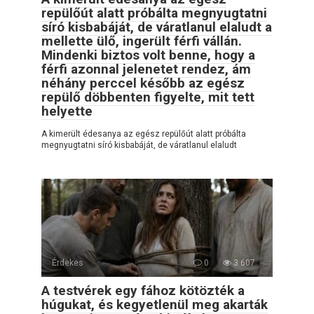
repülőút alatt próbálta megnyugtatni
síró kisbabáját, de váratlanul elaludt a
mellette ülő, ingerült férfi vállán.
Mindenki biztos volt benne, hogy a
férfi azonnal jelenetet rendez, ám
néhány perccel később az egész
repülő döbbenten figyelte, mit tett
helyette
A kimerült édesanya az egész repülőút alatt próbálta
megnyugtatni síró kisbabáját, de váratlanul elaludt
Érdekes
0
3 607
A testvérek egy fához kötözték a
húgukat, és kegyetlenül meg akarták