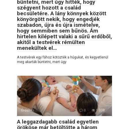
büntetni, mert úgy hitték, hogy
szégyent hozott a család
becsületére. A lány könnyek között
könyörgött nekik, hogy engedjék
szabadon, újra és újra ismételve,
hogy semmiben sem bűnös. Ám
hirtelen kilépett valaki a sűrű erdőből,
akitől a testvérek rémülten
menekültek el…
A testvérek egy fához kötözték a húgukat, és kegyetlenül
meg akarták büntetni, mert úgy
Érdekes
0
1 338
A leggazdagabb család egyetlen
örököse már betöltötte a három