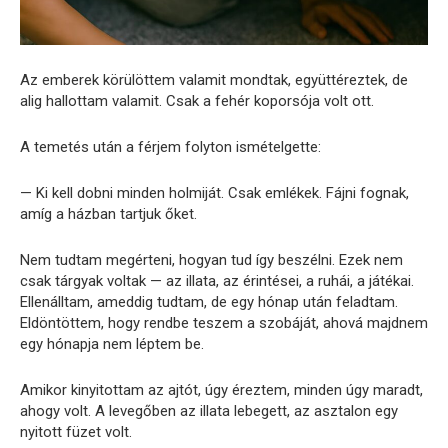
Az emberek körülöttem valamit mondtak, együttéreztek, de
alig hallottam valamit. Csak a fehér koporsója volt ott.
A temetés után a férjem folyton ismételgette:
— Ki kell dobni minden holmiját. Csak emlékek. Fájni fognak,
amíg a házban tartjuk őket.
Nem tudtam megérteni, hogyan tud így beszélni. Ezek nem
csak tárgyak voltak — az illata, az érintései, a ruhái, a játékai.
Ellenálltam, ameddig tudtam, de egy hónap után feladtam.
Eldöntöttem, hogy rendbe teszem a szobáját, ahová majdnem
egy hónapja nem léptem be.
Amikor kinyitottam az ajtót, úgy éreztem, minden úgy maradt,
ahogy volt. A levegőben az illata lebegett, az asztalon egy
nyitott füzet volt.