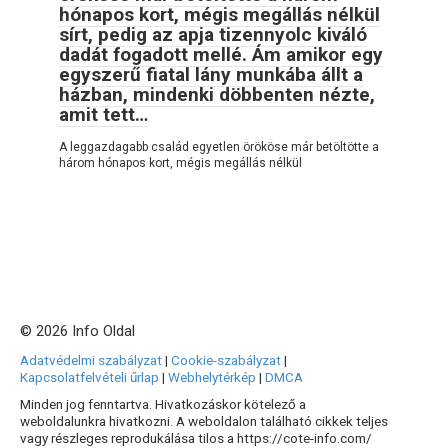
hónapos kort, mégis megállás nélkül
sírt, pedig az apja tizennyolc kiváló
dadát fogadott mellé. Ám amikor egy
egyszerű fiatal lány munkába állt a
házban, mindenki döbbenten nézte,
amit tett…
A leggazdagabb család egyetlen örököse már betöltötte a
három hónapos kort, mégis megállás nélkül
© 2026 Info Oldal
Adatvédelmi szabályzat
|
Cookie-szabályzat
|
Kapcsolatfelvételi űrlap
|
Webhelytérkép
|
DMCA
Minden jog fenntartva. Hivatkozáskor kötelező a
weboldalunkra hivatkozni. A weboldalon található cikkek teljes
vagy részleges reprodukálása tilos a https://cote-info.com/