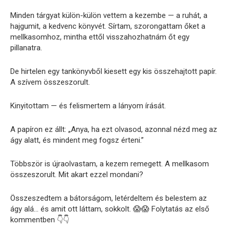
Minden tárgyat külön-külön vettem a kezembe — a ruhát, a
hajgumit, a kedvenc könyvét. Sírtam, szorongattam őket a
mellkasomhoz, mintha ettől visszahozhatnám őt egy
pillanatra.
De hirtelen egy tankönyvből kiesett egy kis összehajtott papír.
A szívem összeszorult.
Kinyitottam — és felismertem a lányom írását.
A papíron ez állt: „Anya, ha ezt olvasod, azonnal nézd meg az
ágy alatt, és mindent meg fogsz érteni.”
Többször is újraolvastam, a kezem remegett. A mellkasom
összeszorult. Mit akart ezzel mondani?
Összeszedtem a bátorságom, letérdeltem és belestem az
ágy alá… és amit ott láttam, sokkolt. 😱😱 Folytatás az első
kommentben 👇👇