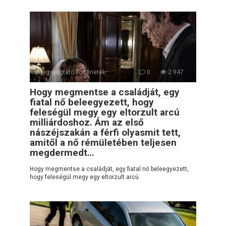
Megnyugtató Történetek
0
2 947
Hogy megmentse a családját, egy
fiatal nő beleegyezett, hogy
feleségül megy egy eltorzult arcú
milliárdoshoz. Ám az első
nászéjszakán a férfi olyasmit tett,
amitől a nő rémületében teljesen
megdermedt…
Hogy megmentse a családját, egy fiatal nő beleegyezett,
hogy feleségül megy egy eltorzult arcú