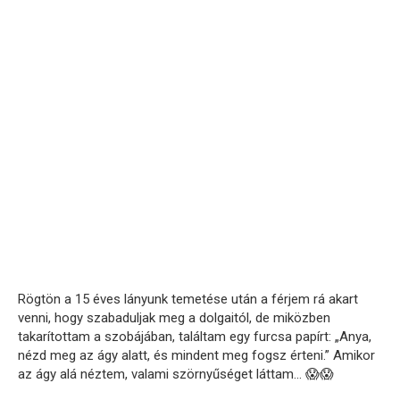
Rögtön a 15 éves lányunk temetése után a férjem rá akart
venni, hogy szabaduljak meg a dolgaitól, de miközben
takarítottam a szobájában, találtam egy furcsa papírt: „Anya,
nézd meg az ágy alatt, és mindent meg fogsz érteni.” Amikor
az ágy alá néztem, valami szörnyűséget láttam… 😱😱