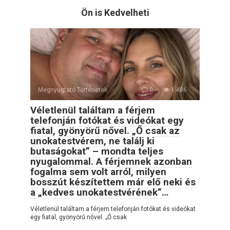
Ön is Kedvelheti
Megnyugtató Történetek
0
1 486
Véletlenül találtam a férjem
telefonján fotókat és videókat egy
fiatal, gyönyörű nővel. „Ő csak az
unokatestvérem, ne találj ki
butaságokat” – mondta teljes
nyugalommal. A férjemnek azonban
fogalma sem volt arról, milyen
bosszút készítettem már elő neki és
a „kedves unokatestvérének”…
Véletlenül találtam a férjem telefonján fotókat és videókat
egy fiatal, gyönyörű nővel. „Ő csak