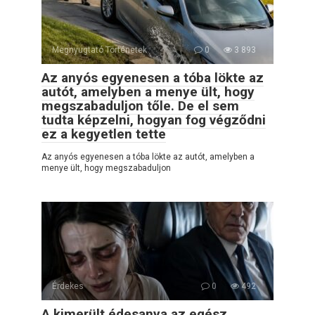
Megnyugtató Történetek
0
3 893
Az anyós egyenesen a tóba lökte az
autót, amelyben a menye ült, hogy
megszabaduljon tőle. De el sem
tudta képzelni, hogyan fog végződni
ez a kegyetlen tette
Az anyós egyenesen a tóba lökte az autót, amelyben a
menye ült, hogy megszabaduljon
Érdekes
0
492
A kimerült édesanya az egész