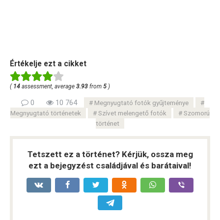
Értékelje ezt a cikket
(
14
assessment, average
3.93
from
5
)
0
10 764
Megnyugtató fotók gyűjteménye
Megnyugtató történetek
Szívet melengető fotók
Szomorú
történet
Tetszett ez a történet? Kérjük, ossza meg
ezt a bejegyzést családjával és barátaival!