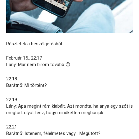
Részletek a beszélgetésből:
Február 15., 22:17
Lány: Már nem bírom tovább 😔
22:18
Barátnő: Mi történt?
22:19
Lány: Apa megint rám kiabált. Azt mondta, ha anya egy szót is
megtud, olyat tesz, hogy mindketten megbánjuk…
22:21
Barátnő: Istenem, félelmetes vagy… Megütött?