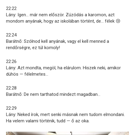
22:22
Lány: Igen… már nem először. Zúzódás a karomon, azt
mondom anyának, hogy az iskolában történt, de… félek 😢
22:24
Barátnő: Szólnod kell anyának, vagy el kell menned a
rendőrségre, ez túl komoly!
22:26
Lány: Azt mondta, megöl, ha elárulom. Hiszek neki, amikor
dühös — félelmetes…
22:28
Barátnő: De nem tarthatod mindezt magadban…
22:29
Lány: Neked írok, mert senki másnak nem tudom elmondani.
Ha velem valami történik, tudd — ő az oka.