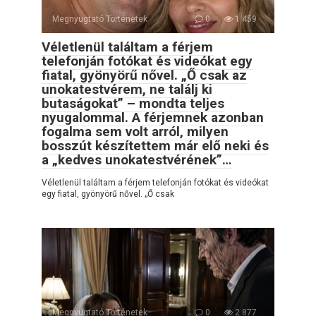
Megnyugtató Történetek
0
1 459
Véletlenül találtam a férjem
telefonján fotókat és videókat egy
fiatal, gyönyörű nővel. „Ő csak az
unokatestvérem, ne találj ki
butaságokat” – mondta teljes
nyugalommal. A férjemnek azonban
fogalma sem volt arról, milyen
bosszút készítettem már elő neki és
a „kedves unokatestvérének”…
Véletlenül találtam a férjem telefonján fotókat és videókat
egy fiatal, gyönyörű nővel. „Ő csak
Megnyugtató Történetek
0
2 877