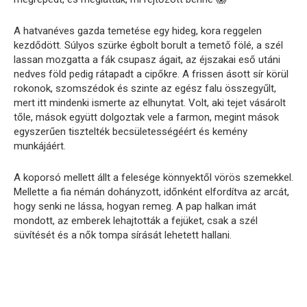
A hatvanéves gazda temetése egy hideg, kora reggelen
kezdődött. Súlyos szürke égbolt borult a temető fölé, a szél
lassan mozgatta a fák csupasz ágait, az éjszakai eső utáni
nedves föld pedig rátapadt a cipőkre. A frissen ásott sír körül
rokonok, szomszédok és szinte az egész falu összegyűlt,
mert itt mindenki ismerte az elhunytat. Volt, aki tejet vásárolt
tőle, mások együtt dolgoztak vele a farmon, megint mások
egyszerűen tisztelték becsületességéért és kemény
munkájáért.
A koporsó mellett állt a felesége könnyektől vörös szemekkel.
Mellette a fia némán dohányzott, időnként elfordítva az arcát,
hogy senki ne lássa, hogyan remeg. A pap halkan imát
mondott, az emberek lehajtották a fejüket, csak a szél
süvítését és a nők tompa sírását lehetett hallani.