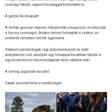
csomag feküdt, ragasztószalaggal körbetekerve.
A gazda fia elsápadt.
A férfiak gyorsan teljesen felnyitották a koporsót, és kihúzták
a furcsa csomagot. Amikor késsel felvágták a zsákot, az
emberek rémülten néztek egymásra.
Odabent pénzkötegek, régi dokumentumok és több
aranyékszer volt, amelyek egy hónappal korábban tűntek el
egy közeli körzet ékszerboltjának híres rablása után.
A tömeg zúgolódni kezdett.
Valaki azonnal hívta a rendőrséget.