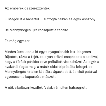
Az emberek összerezzentek.
— Megőrült a bánattól — suttogta halkan az egyik asszony.
De Mennydörgés újra rácsapott a fedélre.
És még egyszer.
Minden ütés után a ló egyre nyugtalanabb lett. Idegesen
fújtatott, rázta a fejét, és olyan erővel csapkodott a patáival,
hogy a férfiak pánikba esve próbálták visszahúzni. Az egyik a
nyakánál fogta meg, a másik oldalról próbálta lefogni, de
Mennydörgés hirtelen két lábra ágaskodott, és első patáival
egyenesen a koporsóra mászott.
A nők sikoltozni kezdtek. Valaki rémülten hátraugrott.