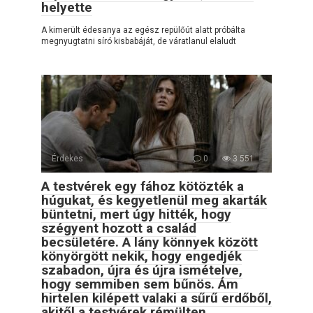
helyette
A kimerült édesanya az egész repülőút alatt próbálta
megnyugtatni síró kisbabáját, de váratlanul elaludt
Érdekes
0
3 551
A testvérek egy fához kötözték a
húgukat, és kegyetlenül meg akarták
büntetni, mert úgy hitték, hogy
szégyent hozott a család
becsületére. A lány könnyek között
könyörgött nekik, hogy engedjék
szabadon, újra és újra ismételve,
hogy semmiben sem bűnös. Ám
hirtelen kilépett valaki a sűrű erdőből,
akitől a testvérek rémülten