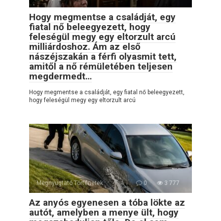
Hogy megmentse a családját, egy
fiatal nő beleegyezett, hogy
feleségül megy egy eltorzult arcú
milliárdoshoz. Ám az első
nászéjszakán a férfi olyasmit tett,
amitől a nő rémületében teljesen
megdermedt…
Hogy megmentse a családját, egy fiatal nő beleegyezett,
hogy feleségül megy egy eltorzult arcú
Megnyugtató Történetek
0
3 777
Az anyós egyenesen a tóba lökte az
autót, amelyben a menye ült, hogy