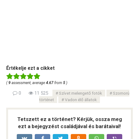
Értékelje ezt a cikket
(
9
assessment, average
4.67
from
5
)
0
11 525
Szívet melengető fotók
Szomorú
történet
Vadon élő állatok
Tetszett ez a történet? Kérjük, ossza meg
ezt a bejegyzést családjával és barátaival!