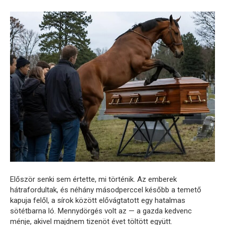
Először senki sem értette, mi történik. Az emberek
hátrafordultak, és néhány másodperccel később a temető
kapuja felől, a sírok között elővágtatott egy hatalmas
sötétbarna ló. Mennydörgés volt az — a gazda kedvenc
ménje, akivel majdnem tizenöt évet töltött együtt.