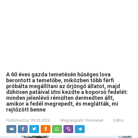
A 60 éves gazda temetésén hűséges lova
berontott a temetőbe, miközben több férfi
próbálta megállítani az őrjöngő állatot, majd
dühösen patáival ütni kezdte a koporsó fedelét:
minden jelenlévő rémülten dermedten állt,
amikor a fedél megrepedt, és meglátták, mi
rejtőzött benne
Published by:
09.05.2026
Megnyugtató Történetek
Editor