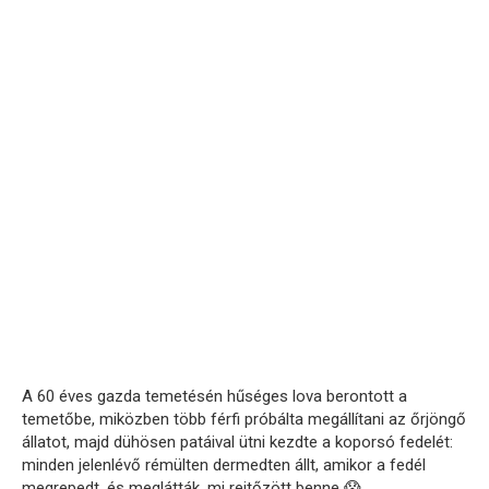
A 60 éves gazda temetésén hűséges lova berontott a
temetőbe, miközben több férfi próbálta megállítani az őrjöngő
állatot, majd dühösen patáival ütni kezdte a koporsó fedelét:
minden jelenlévő rémülten dermedten állt, amikor a fedél
megrepedt, és meglátták, mi rejtőzött benne 😱