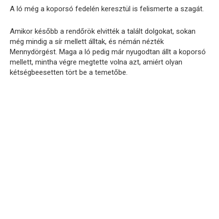
A ló még a koporsó fedelén keresztül is felismerte a szagát.
Amikor később a rendőrök elvitték a talált dolgokat, sokan
még mindig a sír mellett álltak, és némán nézték
Mennydörgést. Maga a ló pedig már nyugodtan állt a koporsó
mellett, mintha végre megtette volna azt, amiért olyan
kétségbeesetten tört be a temetőbe.