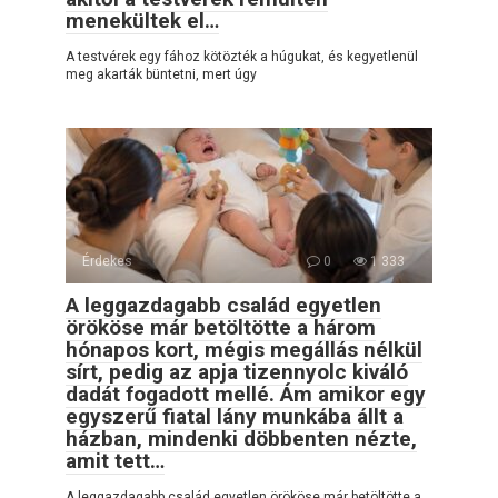
menekültek el…
A testvérek egy fához kötözték a húgukat, és kegyetlenül
meg akarták büntetni, mert úgy
Érdekes
0
1 333
A leggazdagabb család egyetlen
örököse már betöltötte a három
hónapos kort, mégis megállás nélkül
sírt, pedig az apja tizennyolc kiváló
dadát fogadott mellé. Ám amikor egy
egyszerű fiatal lány munkába állt a
házban, mindenki döbbenten nézte,
amit tett…
A leggazdagabb család egyetlen örököse már betöltötte a