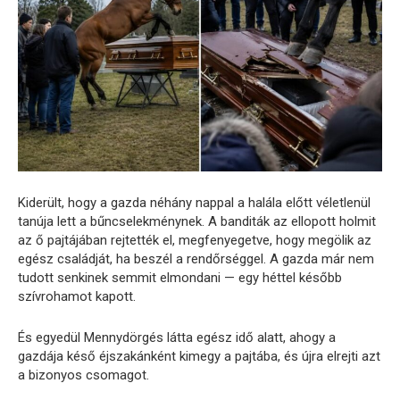
Kiderült, hogy a gazda néhány nappal a halála előtt véletlenül
tanúja lett a bűncselekménynek. A banditák az ellopott holmit
az ő pajtájában rejtették el, megfenyegetve, hogy megölik az
egész családját, ha beszél a rendőrséggel. A gazda már nem
tudott senkinek semmit elmondani — egy héttel később
szívrohamot kapott.
És egyedül Mennydörgés látta egész idő alatt, ahogy a
gazdája késő éjszakánként kimegy a pajtába, és újra elrejti azt
a bizonyos csomagot.