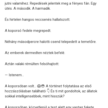
jutni valamihez. Repedések jelentek meg a fényes fán. Egy
ütés. A második. A harmadik.
És hirtelen hangos reccsenés hallatszott.
A koporsó fedele megrepedt.
Néhány másodpercre halotti csend telepedett a temetőre.
Az emberek dermedten néztek befelé.
Aztán valaki rémülten felsóhajtott:
— Istenem…
A koporsóban volt… 😱😳 A történet folytatása az első
hozzászólásban található 👇 És ti mit gondoltok, az állatok
sokkal intelligensebbek, mint hisszük?
A koporsóban, közvetlenül a test alatt egy vastag fekete