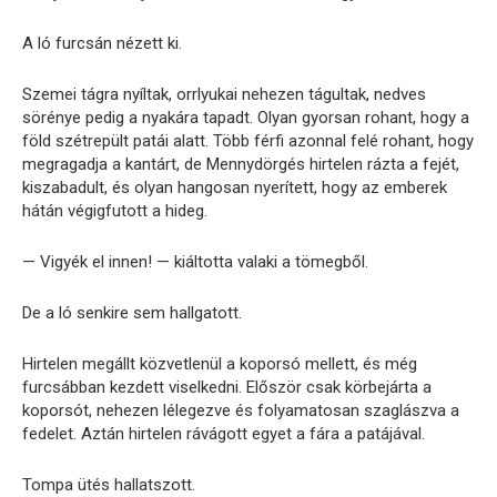
A ló furcsán nézett ki.
Szemei tágra nyíltak, orrlyukai nehezen tágultak, nedves
sörénye pedig a nyakára tapadt. Olyan gyorsan rohant, hogy a
föld szétrepült patái alatt. Több férfi azonnal felé rohant, hogy
megragadja a kantárt, de Mennydörgés hirtelen rázta a fejét,
kiszabadult, és olyan hangosan nyerített, hogy az emberek
hátán végigfutott a hideg.
— Vigyék el innen! — kiáltotta valaki a tömegből.
De a ló senkire sem hallgatott.
Hirtelen megállt közvetlenül a koporsó mellett, és még
furcsábban kezdett viselkedni. Először csak körbejárta a
koporsót, nehezen lélegezve és folyamatosan szaglászva a
fedelet. Aztán hirtelen rávágott egyet a fára a patájával.
Tompa ütés hallatszott.