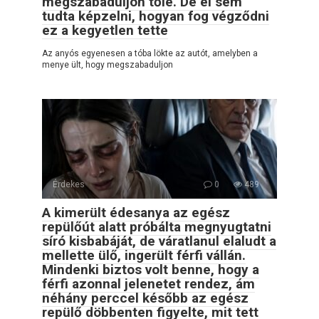
megszabaduljon tőle. De el sem
tudta képzelni, hogyan fog végződni
ez a kegyetlen tette
Az anyós egyenesen a tóba lökte az autót, amelyben a
menye ült, hogy megszabaduljon
Érdekes
0
489
A kimerült édesanya az egész
repülőút alatt próbálta megnyugtatni
síró kisbabáját, de váratlanul elaludt a
mellette ülő, ingerült férfi vállán.
Mindenki biztos volt benne, hogy a
férfi azonnal jelenetet rendez, ám
néhány perccel később az egész
repülő döbbenten figyelte, mit tett