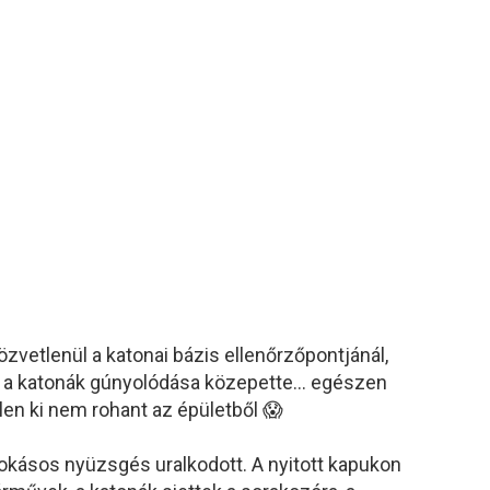
közvetlenül a katonai bázis ellenőrzőpontjánál,
ék a katonák gúnyolódása közepette… egészen
len ki nem rohant az épületből 😱
szokásos nyüzsgés uralkodott. A nyitott kapukon