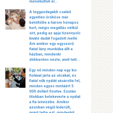
menekültek el…
A leggazdagabb család
egyetlen örököse már
betöltötte a három hónapos
kort, mégis megállás nélkül
sírt, pedig az apja tizennyolc
kiváló dadát fogadott mellé.
Ám amikor egy egyszerű
fiatal lány munkába állt a
házban, mindenki
döbbenten nézte, amit tett…
Egy nő minden nap egy kis
fiolával járta az utcákat, és
fiatal nők nyálát vásárolta fel,
minden egyes mintáért 5
000 dollárt fizetve. Ezután
titokban belekeverte a nyálat
a fia ivóvizébe. Amikor
azonban végül kiderült,
miért tette ezt, mindenkit