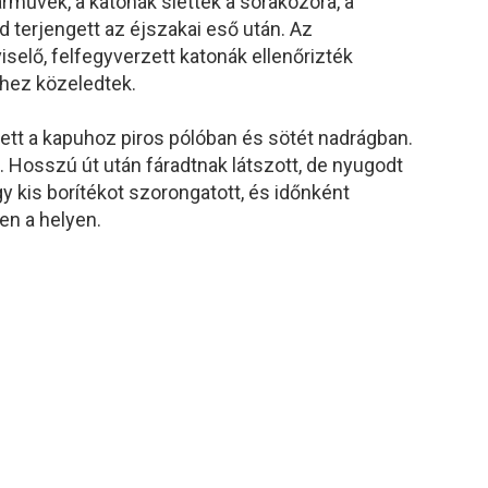
árművek, a katonák siettek a sorakozóra, a
 terjengett az éjszakai eső után. Az
iselő, felfegyverzett katonák ellenőrizték
téhez közeledtek.
épett a kapuhoz piros pólóban és sötét nadrágban.
Hosszú út után fáradtnak látszott, de nyugodt
 kis borítékot szorongatott, és időnként
en a helyen.