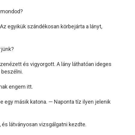
n mondod?
 Az egyikük szándékosan körbejárta a lányt,
rjünk?
enézett és vigyorgott. A lány láthatóan ideges
 beszélni.
nak engem itt.
 egy másik katona. — Naponta tíz ilyen jelenik
l, és látványosan vizsgálgatni kezdte.