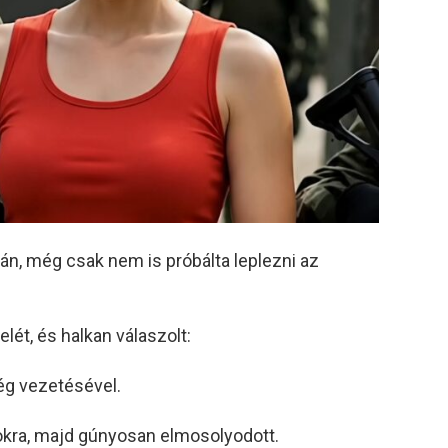
án, még csak nem is próbálta leplezni az
lét, és halkan válaszolt:
ég vezetésével.
atokra, majd gúnyosan elmosolyodott.