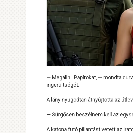
— Megállni. Papírokat, — mondta durv
ingerültségét.
A lány nyugodtan átnyújtotta az útleve
— Sürgősen beszélnem kell az egys
A katona futó pillantást vetett az ir