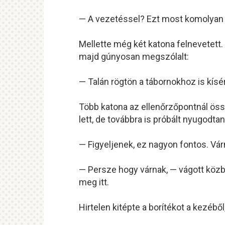
— A vezetéssel? Ezt most komolya
Mellette még két katona felnevetett.
majd gúnyosan megszólalt:
— Talán rögtön a tábornokhoz is kísé
Több katona az ellenőrzőpontnál össz
lett, de továbbra is próbált nyugodtan
— Figyeljenek, ez nagyon fontos. Vár
— Persze hogy várnak, — vágott közbe
meg itt.
Hirtelen kitépte a borítékot a kezébő