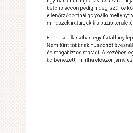
egymás után hajtottak be a katonai j
betonplaccon pedig hideg, szürke köd
ellenőrzőpontnál golyóálló mellényt v
mindazok iratait, akik a bázis terüle
Ebben a pillanatban egy fiatal lány l
Nem tűnt többnek huszonöt évesnél. 
és magabiztos maradt. A kezében egy
körbenézett, mintha először járna ez