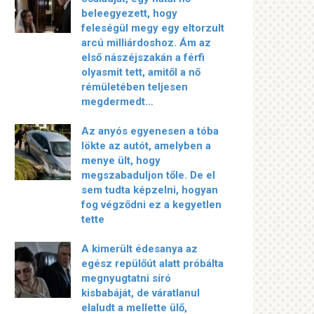
beleegyezett, hogy
feleségül megy egy eltorzult
arcú milliárdoshoz. Ám az
első nászéjszakán a férfi
olyasmit tett, amitől a nő
rémületében teljesen
megdermedt…
Az anyós egyenesen a tóba
lökte az autót, amelyben a
menye ült, hogy
megszabaduljon tőle. De el
sem tudta képzelni, hogyan
fog végződni ez a kegyetlen
tette
A kimerült édesanya az
egész repülőút alatt próbálta
megnyugtatni síró
kisbabáját, de váratlanul
elaludt a mellette ülő,