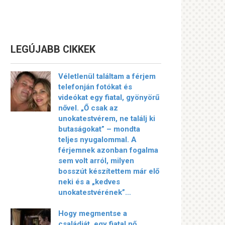
LEGÚJABB CIKKEK
Véletlenül találtam a férjem
telefonján fotókat és
videókat egy fiatal, gyönyörű
nővel. „Ő csak az
unokatestvérem, ne találj ki
butaságokat” – mondta
teljes nyugalommal. A
férjemnek azonban fogalma
sem volt arról, milyen
bosszút készítettem már elő
neki és a „kedves
unokatestvérének”…
Hogy megmentse a
családját, egy fiatal nő