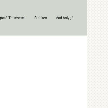
tató Történetek
Érdekes
Vad bolygó