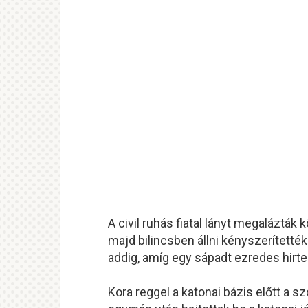
A civil ruhás fiatal lányt megalázták 
majd bilincsben állni kényszerített
addig, amíg egy sápadt ezredes hirte
Kora reggel a katonai bázis előtt a 