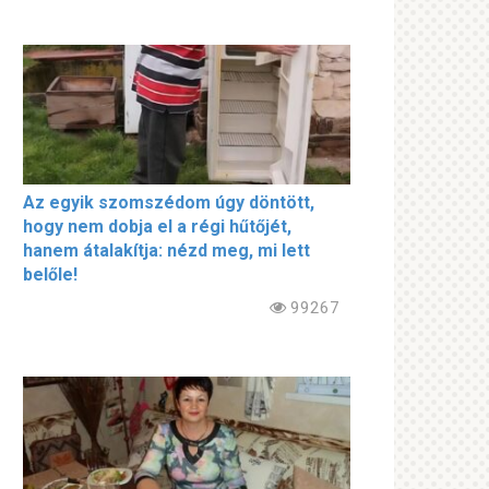
Az egyik szomszédom úgy döntött,
hogy nem dobja el a régi hűtőjét,
hanem átalakítja: nézd meg, mi lett
belőle!
99267