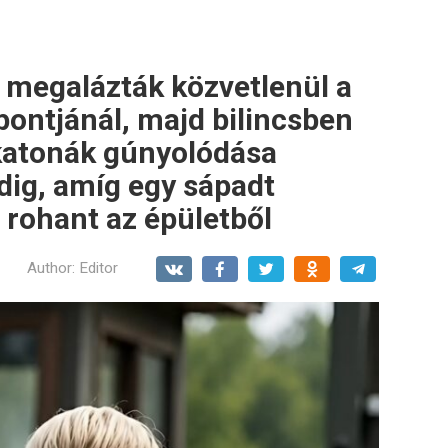
yt megalázták közvetlenül a
pontjánál, majd bilincsben
 katonák gúnyolódása
ig, amíg egy sápadt
 rohant az épületből
Author:
Editor