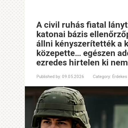
A civil ruhás fiatal lán
katonai bázis ellenőrző
állni kényszerítették a
közepette… egészen add
ezredes hirtelen ki nem
Published by:
09.05.2026
Category:
Érdekes