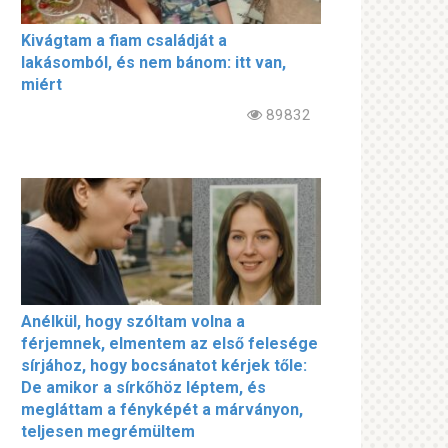
Kivágtam a fiam családját a
lakásomból, és nem bánom: itt van,
miért
89832
Anélkül, hogy szóltam volna a
férjemnek, elmentem az első felesége
sírjához, hogy bocsánatot kérjek tőle:
De amikor a sírkőhöz léptem, és
megláttam a fényképét a márványon,
teljesen megrémültem