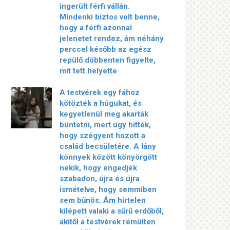
ingerült férfi vállán.
Mindenki biztos volt benne,
hogy a férfi azonnal
jelenetet rendez, ám néhány
perccel később az egész
repülő döbbenten figyelte,
mit tett helyette
A testvérek egy fához
kötözték a húgukat, és
kegyetlenül meg akarták
büntetni, mert úgy hitték,
hogy szégyent hozott a
család becsületére. A lány
könnyek között könyörgött
nekik, hogy engedjék
szabadon, újra és újra
ismételve, hogy semmiben
sem bűnös. Ám hirtelen
kilépett valaki a sűrű erdőből,
akitől a testvérek rémülten