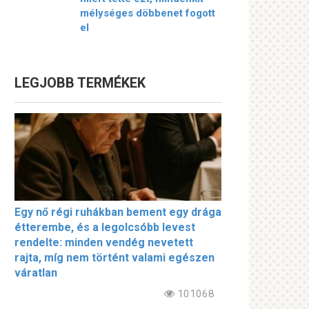
mélységes döbbenet fogott
el
LEGJOBB TERMÉKEK
Egy nő régi ruhákban bement egy drága
étterembe, és a legolcsóbb levest
rendelte: minden vendég nevetett
rajta, míg nem történt valami egészen
váratlan
101068