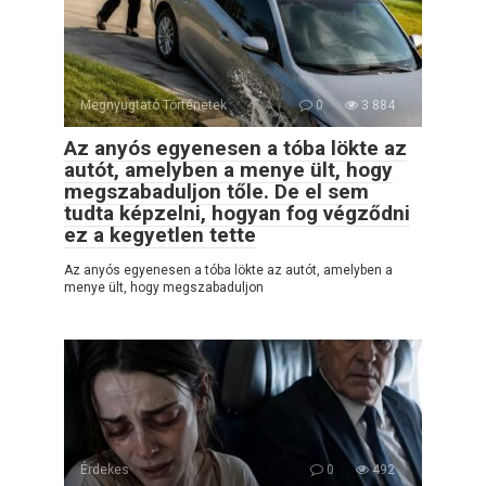
Megnyugtató Történetek
0
3 884
Az anyós egyenesen a tóba lökte az
autót, amelyben a menye ült, hogy
megszabaduljon tőle. De el sem
tudta képzelni, hogyan fog végződni
ez a kegyetlen tette
Az anyós egyenesen a tóba lökte az autót, amelyben a
menye ült, hogy megszabaduljon
Érdekes
0
492