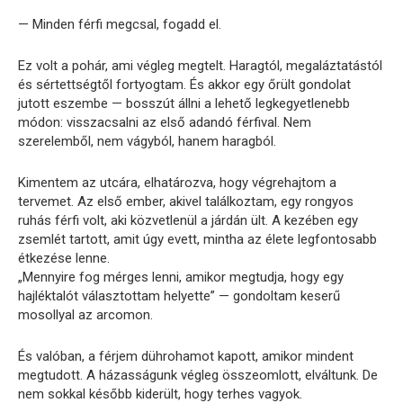
— Minden férfi megcsal, fogadd el.
Ez volt a pohár, ami végleg megtelt. Haragtól, megaláztatástól
és sértettségtől fortyogtam. És akkor egy őrült gondolat
jutott eszembe — bosszút állni a lehető legkegyetlenebb
módon: visszacsalni az első adandó férfival. Nem
szerelemből, nem vágyból, hanem haragból.
Kimentem az utcára, elhatározva, hogy végrehajtom a
tervemet. Az első ember, akivel találkoztam, egy rongyos
ruhás férfi volt, aki közvetlenül a járdán ült. A kezében egy
zsemlét tartott, amit úgy evett, mintha az élete legfontosabb
étkezése lenne.
„Mennyire fog mérges lenni, amikor megtudja, hogy egy
hajléktalót választottam helyette” — gondoltam keserű
mosollyal az arcomon.
És valóban, a férjem dührohamot kapott, amikor mindent
megtudott. A házasságunk végleg összeomlott, elváltunk. De
nem sokkal később kiderült, hogy terhes vagyok.