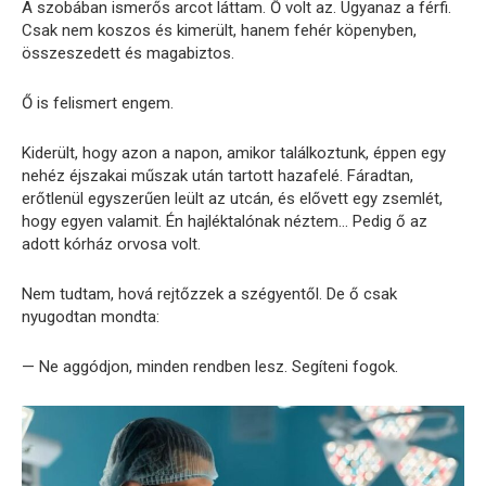
A szobában ismerős arcot láttam. Ő volt az. Ugyanaz a férfi.
Csak nem koszos és kimerült, hanem fehér köpenyben,
összeszedett és magabiztos.
Ő is felismert engem.
Kiderült, hogy azon a napon, amikor találkoztunk, éppen egy
nehéz éjszakai műszak után tartott hazafelé. Fáradtan,
erőtlenül egyszerűen leült az utcán, és elővett egy zsemlét,
hogy egyen valamit. Én hajléktalónak néztem… Pedig ő az
adott kórház orvosa volt.
Nem tudtam, hová rejtőzzek a szégyentől. De ő csak
nyugodtan mondta:
— Ne aggódjon, minden rendben lesz. Segíteni fogok.