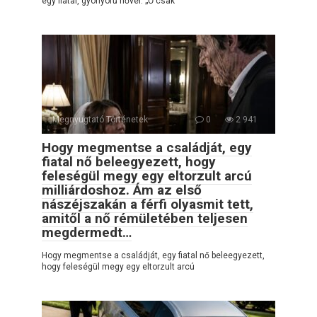
egy fiatal, gyönyörű nővel. „Ő csak
Megnyugtató Történetek
0
2 941
Hogy megmentse a családját, egy
fiatal nő beleegyezett, hogy
feleségül megy egy eltorzult arcú
milliárdoshoz. Ám az első
nászéjszakán a férfi olyasmit tett,
amitől a nő rémületében teljesen
megdermedt…
Hogy megmentse a családját, egy fiatal nő beleegyezett,
hogy feleségül megy egy eltorzult arcú