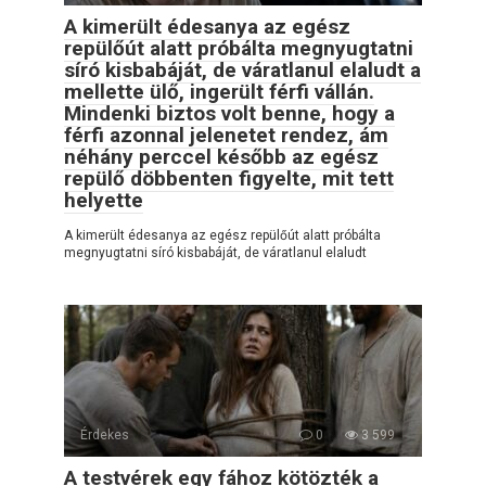
A kimerült édesanya az egész
repülőút alatt próbálta megnyugtatni
síró kisbabáját, de váratlanul elaludt a
mellette ülő, ingerült férfi vállán.
Mindenki biztos volt benne, hogy a
férfi azonnal jelenetet rendez, ám
néhány perccel később az egész
repülő döbbenten figyelte, mit tett
helyette
A kimerült édesanya az egész repülőút alatt próbálta
megnyugtatni síró kisbabáját, de váratlanul elaludt
Érdekes
0
3 599
A testvérek egy fához kötözték a