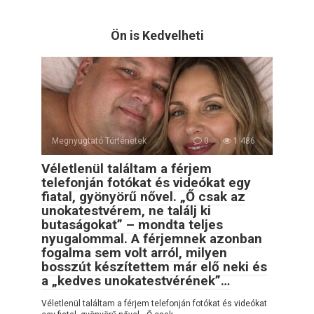
Ön is Kedvelheti
Megnyugtató Történetek
0
1 486
Véletlenül találtam a férjem
telefonján fotókat és videókat egy
fiatal, gyönyörű nővel. „Ő csak az
unokatestvérem, ne találj ki
butaságokat” – mondta teljes
nyugalommal. A férjemnek azonban
fogalma sem volt arról, milyen
bosszút készítettem már elő neki és
a „kedves unokatestvérének”…
Véletlenül találtam a férjem telefonján fotókat és videókat