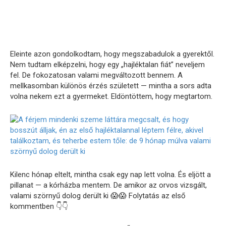
Eleinte azon gondolkodtam, hogy megszabadulok a gyerektől.
Nem tudtam elképzelni, hogy egy „hajléktalan fiát” neveljem
fel. De fokozatosan valami megváltozott bennem. A
mellkasomban különös érzés született — mintha a sors adta
volna nekem ezt a gyermeket. Eldöntöttem, hogy megtartom.
Kilenc hónap eltelt, mintha csak egy nap lett volna. És eljött a
pillanat — a kórházba mentem. De amikor az orvos vizsgált,
valami szörnyű dolog derült ki 😱😱 Folytatás az első
kommentben 👇👇