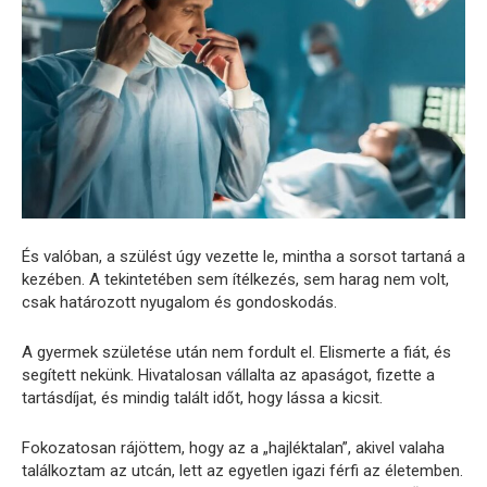
És valóban, a szülést úgy vezette le, mintha a sorsot tartaná a
kezében. A tekintetében sem ítélkezés, sem harag nem volt,
csak határozott nyugalom és gondoskodás.
A gyermek születése után nem fordult el. Elismerte a fiát, és
segített nekünk. Hivatalosan vállalta az apaságot, fizette a
tartásdíjat, és mindig talált időt, hogy lássa a kicsit.
Fokozatosan rájöttem, hogy az a „hajléktalan”, akivel valaha
találkoztam az utcán, lett az egyetlen igazi férfi az életemben.