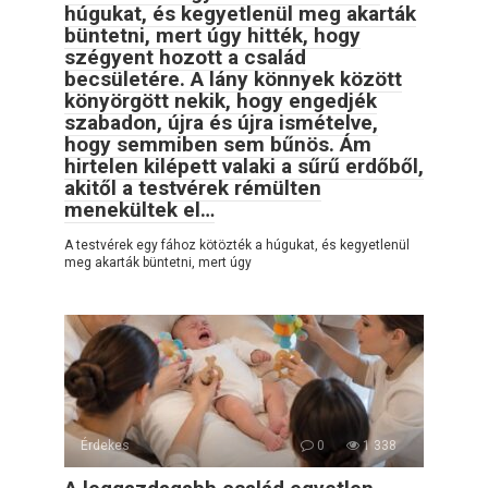
húgukat, és kegyetlenül meg akarták
büntetni, mert úgy hitték, hogy
szégyent hozott a család
becsületére. A lány könnyek között
könyörgött nekik, hogy engedjék
szabadon, újra és újra ismételve,
hogy semmiben sem bűnös. Ám
hirtelen kilépett valaki a sűrű erdőből,
akitől a testvérek rémülten
menekültek el…
A testvérek egy fához kötözték a húgukat, és kegyetlenül
meg akarták büntetni, mert úgy
Érdekes
0
1 338