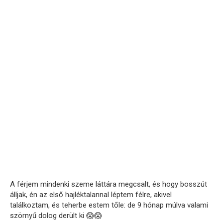
A férjem mindenki szeme láttára megcsalt, és hogy bosszút
álljak, én az első hajléktalannal léptem félre, akivel
találkoztam, és teherbe estem tőle: de 9 hónap múlva valami
szörnyű dolog derült ki 😱😱