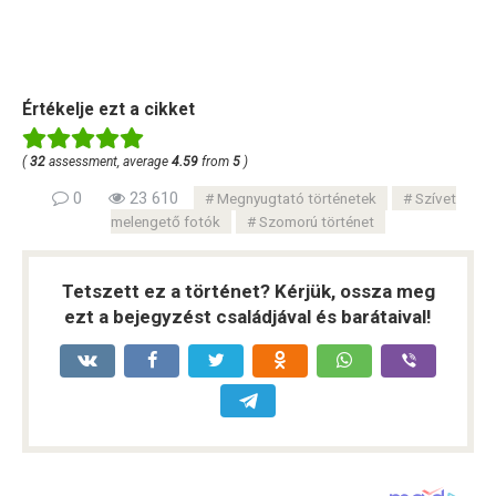
Értékelje ezt a cikket
(
32
assessment, average
4.59
from
5
)
0
23 610
Megnyugtató történetek
Szívet
melengető fotók
Szomorú történet
Tetszett ez a történet? Kérjük, ossza meg
ezt a bejegyzést családjával és barátaival!