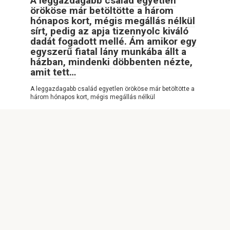
A leggazdagabb család egyetlen
örököse már betöltötte a három
hónapos kort, mégis megállás nélkül
sírt, pedig az apja tizennyolc kiváló
dadát fogadott mellé. Ám amikor egy
egyszerű fiatal lány munkába állt a
házban, mindenki döbbenten nézte,
amit tett…
A leggazdagabb család egyetlen örököse már betöltötte a
három hónapos kort, mégis megállás nélkül
© 2026 Info Oldal
Adatvédelmi szabályzat
|
Cookie-szabályzat
|
Kapcsolatfelvételi űrlap
|
Webhelytérkép
|
DMCA
Minden jog fenntartva. Hivatkozáskor kötelező a
weboldalunkra hivatkozni. A weboldalon található cikkek teljes