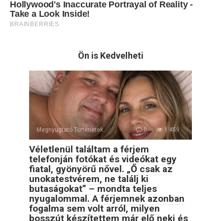
Ön is Kedvelheti
Megnyugtató Történetek
0
1 459
Véletlenül találtam a férjem
telefonján fotókat és videókat egy
fiatal, gyönyörű nővel. „Ő csak az
unokatestvérem, ne találj ki
butaságokat” – mondta teljes
nyugalommal. A férjemnek azonban
fogalma sem volt arról, milyen
bosszút készítettem már elő neki és