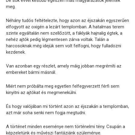
De sok évvel később egészen más magyarázatok jelentek
meg.
Néhány tudós feltételezte, hogy azon az éjszakán egyszerűen
elfogyott az oxigén a lezárt templomban. A hatalmas terem
szinte egyáltalán nem szellőzött, a fáklyák hajnalig égtek, a
nehéz ajtók pedig légmentesen zárva voltak. Talán a
harcosoknak még idejük sem volt felfogni, hogy fulladozni
kezdenek.
Van azonban egy részlet, amely máig jobban megrémíti az
embereket bármi másnál.
Miért nem próbálta meg egyetlen felfegyverzett férfi sem
kinyitni az ajtókat és megmenekülni.
És hogy valójában mi történt azon az éjszakán a templomban,
azt már soha senki nem fogja megtudni.
A történet minden eseménye nem történelmi tény. Csupán a
képzeletünk és művészi fantáziánk szüleménye.