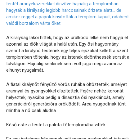
A királyság lakói hitték, hogy az uralkodó lelke nem hagyja el
azonnal az élők világát a halál után. Egy ősi hagyomány
szerint a királynő testének egy teljes éjszakát kellett a szent
templomban töltenie, hogy az istenek eldönthessék sorsát a
túlvilágon. Hajnalig senkinek sem volt joga megzavarni az
elhunyt nyugalmát.
A fiatal királynőt fényűző vörös ruhába öltöztették, amelyet
arannyal és gyöngyökkel díszítettek. Fejére nehéz koronát
helyeztek, nyakába pedig a dinasztia ősi nyakláncát, amely
generációról generációra öröklődött. Arca nyugodtnak tűnt,
mintha a nő csak aludna.
Késő este a testet a palota főtemplomába vitték.