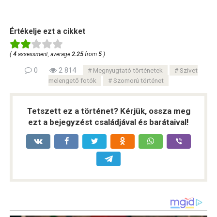
Értékelje ezt a cikket
(
4
assessment, average
2.25
from
5
)
0
2 814
Megnyugtató történetek
Szívet
melengető fotók
Szomorú történet
Tetszett ez a történet? Kérjük, ossza meg
ezt a bejegyzést családjával és barátaival!