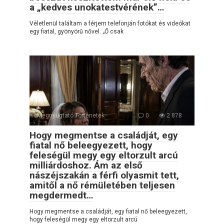
a „kedves unokatestvérének”…
Véletlenül találtam a férjem telefonján fotókat és videókat
egy fiatal, gyönyörű nővel. „Ő csak
Megnyugtató Történetek
0
2 878
Hogy megmentse a családját, egy
fiatal nő beleegyezett, hogy
feleségül megy egy eltorzult arcú
milliárdoshoz. Ám az első
nászéjszakán a férfi olyasmit tett,
amitől a nő rémületében teljesen
megdermedt…
Hogy megmentse a családját, egy fiatal nő beleegyezett,
hogy feleségül megy egy eltorzult arcú