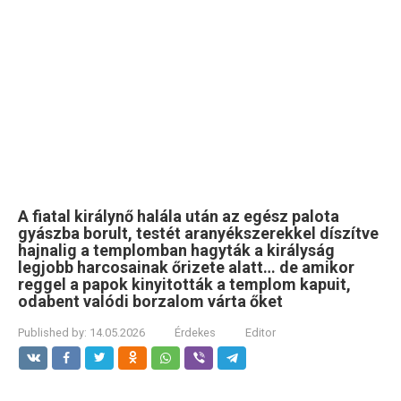
A fiatal királynő halála után az egész palota
gyászba borult, testét aranyékszerekkel díszítve
hajnalig a templomban hagyták a királyság
legjobb harcosainak őrizete alatt… de amikor
reggel a papok kinyitották a templom kapuit,
odabent valódi borzalom várta őket
Published by:
14.05.2026
Érdekes
Editor