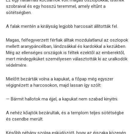
Ez egy hatalmas kőcsarnok volt magas oszlopokkal, istenek
szobraival és egy hosszú teremmel, amely eltűnt a
sötétségben.
A falak mentén a királyság legjobb harcosait állították fel.
Magas, felfegyverzett férfiak álltak mozdulatlanul az oszlopok
mellett aranypáncélban, lándzsákkal és kardokkal a kezükben.
Még az ellenséges országok is féltek ezektől az emberektől,
mert mindegyiküket személyesen választották ki az uralkodók
védelmére.
Mielőtt bezárták volna a kapukat, a főpap még egyszer
végignézett a harcosokon, majd lassan így szólt:
— Bármit hallotok ma éjjel, a kapukat nem szabad kinyitni.
A nehéz kőajtók bezárultak, és a templom teljes sötétségbe
és csendbe merült.
Később néhány szolga esküdözött, hogy az éjszaka közepén