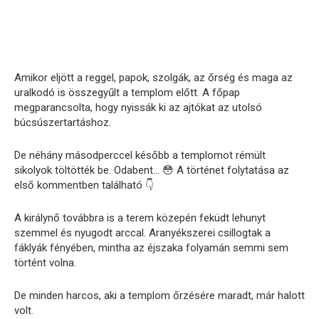
Amikor eljött a reggel, papok, szolgák, az őrség és maga az
uralkodó is összegyűlt a templom előtt. A főpap
megparancsolta, hogy nyissák ki az ajtókat az utolsó
búcsúszertartáshoz.
De néhány másodperccel később a templomot rémült
sikolyok töltötték be. Odabent… 😳 A történet folytatása az
első kommentben található 👇
A királynő továbbra is a terem közepén feküdt lehunyt
szemmel és nyugodt arccal. Aranyékszerei csillogtak a
fáklyák fényében, mintha az éjszaka folyamán semmi sem
történt volna.
De minden harcos, aki a templom őrzésére maradt, már halott
volt.