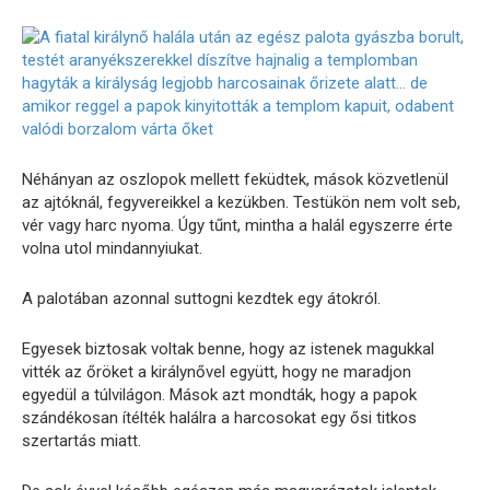
Néhányan az oszlopok mellett feküdtek, mások közvetlenül
az ajtóknál, fegyvereikkel a kezükben. Testükön nem volt seb,
vér vagy harc nyoma. Úgy tűnt, mintha a halál egyszerre érte
volna utol mindannyiukat.
A palotában azonnal suttogni kezdtek egy átokról.
Egyesek biztosak voltak benne, hogy az istenek magukkal
vitték az őröket a királynővel együtt, hogy ne maradjon
egyedül a túlvilágon. Mások azt mondták, hogy a papok
szándékosan ítélték halálra a harcosokat egy ősi titkos
szertartás miatt.