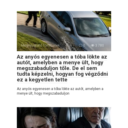
Megnyugtató Történetek
0
3 780
Az anyós egyenesen a tóba lökte az
autót, amelyben a menye ült, hogy
megszabaduljon tőle. De el sem
tudta képzelni, hogyan fog végződni
ez a kegyetlen tette
Az anyós egyenesen a tóba lökte az autót, amelyben a
menye ült, hogy megszabaduljon