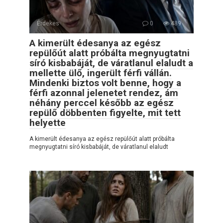
Érdekes
0
489
A kimerült édesanya az egész
repülőút alatt próbálta megnyugtatni
síró kisbabáját, de váratlanul elaludt a
mellette ülő, ingerült férfi vállán.
Mindenki biztos volt benne, hogy a
férfi azonnal jelenetet rendez, ám
néhány perccel később az egész
repülő döbbenten figyelte, mit tett
helyette
A kimerült édesanya az egész repülőút alatt próbálta
megnyugtatni síró kisbabáját, de váratlanul elaludt