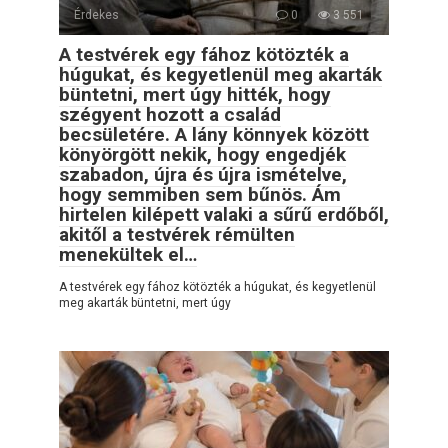
Érdekes
0
3 551
A testvérek egy fához kötözték a
húgukat, és kegyetlenül meg akarták
büntetni, mert úgy hitték, hogy
szégyent hozott a család
becsületére. A lány könnyek között
könyörgött nekik, hogy engedjék
szabadon, újra és újra ismételve,
hogy semmiben sem bűnös. Ám
hirtelen kilépett valaki a sűrű erdőből,
akitől a testvérek rémülten
menekültek el…
A testvérek egy fához kötözték a húgukat, és kegyetlenül
meg akarták büntetni, mert úgy