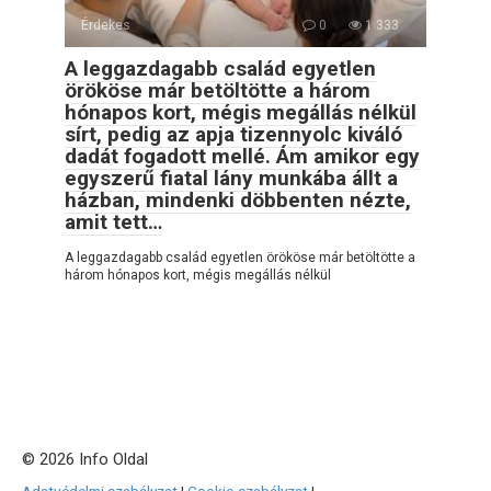
Érdekes
0
1 333
A leggazdagabb család egyetlen
örököse már betöltötte a három
hónapos kort, mégis megállás nélkül
sírt, pedig az apja tizennyolc kiváló
dadát fogadott mellé. Ám amikor egy
egyszerű fiatal lány munkába állt a
házban, mindenki döbbenten nézte,
amit tett…
A leggazdagabb család egyetlen örököse már betöltötte a
három hónapos kort, mégis megállás nélkül
© 2026 Info Oldal
Adatvédelmi szabályzat
|
Cookie-szabályzat
|