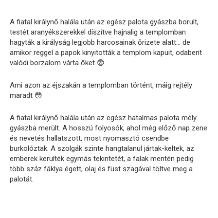
A fiatal királynő halála után az egész palota gyászba borult,
testét aranyékszerekkel díszítve hajnalig a templomban
hagyták a királyság legjobb harcosainak őrizete alatt… de
amikor reggel a papok kinyitották a templom kapuit, odabent
valódi borzalom várta őket 😨
Ami azon az éjszakán a templomban történt, máig rejtély
maradt 😳
A fiatal királynő halála után az egész hatalmas palota mély
gyászba merült. A hosszú folyosók, ahol még előző nap zene
és nevetés hallatszott, most nyomasztó csendbe
burkolóztak. A szolgák szinte hangtalanul jártak-keltek, az
emberek kerülték egymás tekintetét, a falak mentén pedig
több száz fáklya égett, olaj és füst szagával töltve meg a
palotát.