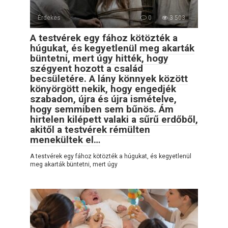
Érdekes
0
3 503
A testvérek egy fához kötözték a
húgukat, és kegyetlenül meg akarták
büntetni, mert úgy hitték, hogy
szégyent hozott a család
becsületére. A lány könnyek között
könyörgött nekik, hogy engedjék
szabadon, újra és újra ismételve,
hogy semmiben sem bűnös. Ám
hirtelen kilépett valaki a sűrű erdőből,
akitől a testvérek rémülten
menekültek el…
A testvérek egy fához kötözték a húgukat, és kegyetlenül
meg akarták büntetni, mert úgy