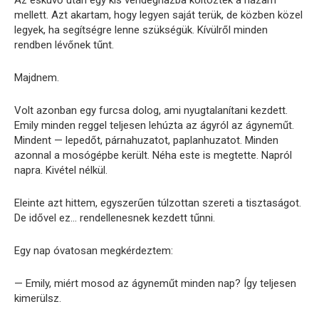
mellett. Azt akartam, hogy legyen saját terük, de közben közel
legyek, ha segítségre lenne szükségük. Kívülről minden
rendben lévőnek tűnt.
Majdnem.
Volt azonban egy furcsa dolog, ami nyugtalanítani kezdett.
Emily minden reggel teljesen lehúzta az ágyról az ágyneműt.
Mindent — lepedőt, párnahuzatot, paplanhuzatot. Minden
azonnal a mosógépbe került. Néha este is megtette. Napról
napra. Kivétel nélkül.
Eleinte azt hittem, egyszerűen túlzottan szereti a tisztaságot.
De idővel ez… rendellenesnek kezdett tűnni.
Egy nap óvatosan megkérdeztem:
— Emily, miért mosod az ágyneműt minden nap? Így teljesen
kimerülsz.