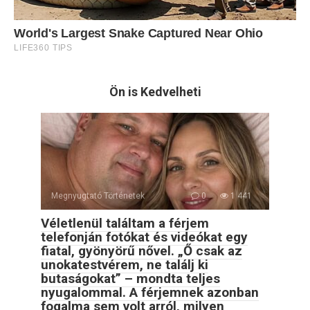
Ön is Kedvelheti
Megnyugtató Történetek
0
1 441
Véletlenül találtam a férjem
telefonján fotókat és videókat egy
fiatal, gyönyörű nővel. „Ő csak az
unokatestvérem, ne találj ki
butaságokat” – mondta teljes
nyugalommal. A férjemnek azonban
fogalma sem volt arról, milyen