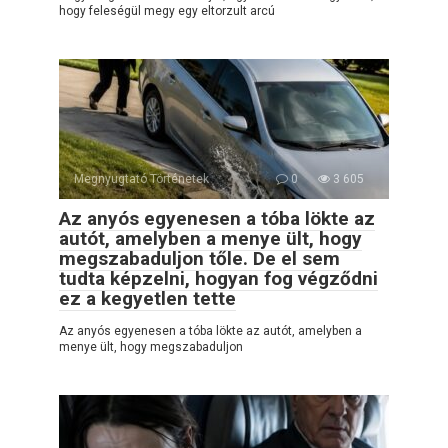
hogy feleségül megy egy eltorzult arcú
Megnyugtató Történetek
0
3 605
Az anyós egyenesen a tóba lökte az
autót, amelyben a menye ült, hogy
megszabaduljon tőle. De el sem
tudta képzelni, hogyan fog végződni
ez a kegyetlen tette
Az anyós egyenesen a tóba lökte az autót, amelyben a
menye ült, hogy megszabaduljon