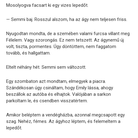
Mosolyogva facsart ki egy vizes lepedőt.
— Semmi baj. Rosszul alszom, ha az ágy nem teljesen friss.
Nyugodtan mondta, de a szemében valami furcsa villant meg.
Félelem. Vagy szorongás. Ez nem tetszett. Az ágynemű új
volt, tiszta, pormentes. Úgy döntöttem, nem faggatom
tovább, és hallgattam.
Eltelt néhány hét. Semmi sem változott.
Egy szombaton azt mondtam, elmegyek a piacra.
Szándékosan úgy csináltam, hogy Emily lássa, ahogy
beszállok az autóba és elhajtok. Valójában a sarkon
parkoltam le, és csendben visszatértem.
Amikor beléptem a vendégházba, azonnal megcsapott egy
szag. Nehéz, fémes. Az ágyhoz léptem, és felemeltem a
lepedőt.