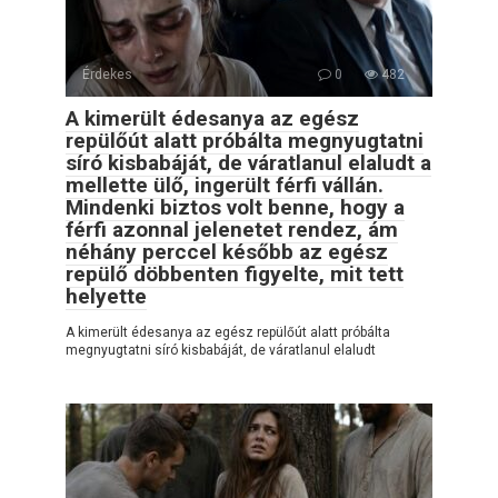
Érdekes
0
482
A kimerült édesanya az egész
repülőút alatt próbálta megnyugtatni
síró kisbabáját, de váratlanul elaludt a
mellette ülő, ingerült férfi vállán.
Mindenki biztos volt benne, hogy a
férfi azonnal jelenetet rendez, ám
néhány perccel később az egész
repülő döbbenten figyelte, mit tett
helyette
A kimerült édesanya az egész repülőút alatt próbálta
megnyugtatni síró kisbabáját, de váratlanul elaludt