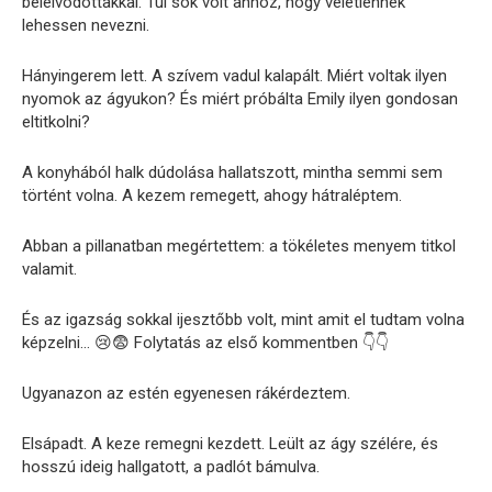
beleivódottakkal. Túl sok volt ahhoz, hogy véletlennek
lehessen nevezni.
Hányingerem lett. A szívem vadul kalapált. Miért voltak ilyen
nyomok az ágyukon? És miért próbálta Emily ilyen gondosan
eltitkolni?
A konyhából halk dúdolása hallatszott, mintha semmi sem
történt volna. A kezem remegett, ahogy hátraléptem.
Abban a pillanatban megértettem: a tökéletes menyem titkol
valamit.
És az igazság sokkal ijesztőbb volt, mint amit el tudtam volna
képzelni… 😢😨 Folytatás az első kommentben 👇👇
Ugyanazon az estén egyenesen rákérdeztem.
Elsápadt. A keze remegni kezdett. Leült az ágy szélére, és
hosszú ideig hallgatott, a padlót bámulva.