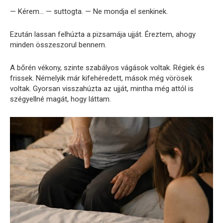
— Kérem… — suttogta. — Ne mondja el senkinek.
Ezután lassan felhúzta a pizsamája ujját. Éreztem, ahogy
minden összeszorul bennem.
A bőrén vékony, szinte szabályos vágások voltak. Régiek és
frissek. Némelyik már kifehéredett, mások még vörösek
voltak. Gyorsan visszahúzta az ujját, mintha még attól is
szégyellné magát, hogy láttam.