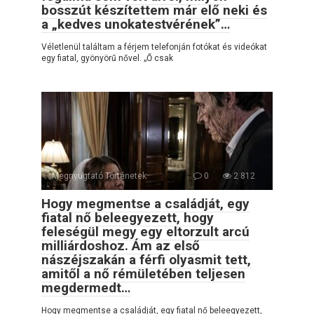
bosszút készítettem már elő neki és
a „kedves unokatestvérének”…
Véletlenül találtam a férjem telefonján fotókat és videókat
egy fiatal, gyönyörű nővel. „Ő csak
Megnyugtató Történetek
0
2 812
Hogy megmentse a családját, egy
fiatal nő beleegyezett, hogy
feleségül megy egy eltorzult arcú
milliárdoshoz. Ám az első
nászéjszakán a férfi olyasmit tett,
amitől a nő rémületében teljesen
megdermedt…
Hogy megmentse a családját, egy fiatal nő beleegyezett,