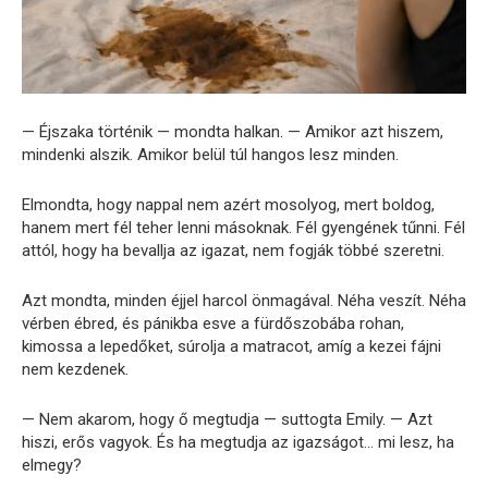
— Éjszaka történik — mondta halkan. — Amikor azt hiszem,
mindenki alszik. Amikor belül túl hangos lesz minden.
Elmondta, hogy nappal nem azért mosolyog, mert boldog,
hanem mert fél teher lenni másoknak. Fél gyengének tűnni. Fél
attól, hogy ha bevallja az igazat, nem fogják többé szeretni.
Azt mondta, minden éjjel harcol önmagával. Néha veszít. Néha
vérben ébred, és pánikba esve a fürdőszobába rohan,
kimossa a lepedőket, súrolja a matracot, amíg a kezei fájni
nem kezdenek.
— Nem akarom, hogy ő megtudja — suttogta Emily. — Azt
hiszi, erős vagyok. És ha megtudja az igazságot… mi lesz, ha
elmegy?