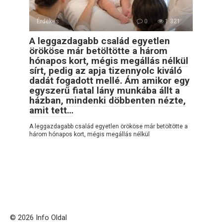
Érdekes
0
1 321
A leggazdagabb család egyetlen
örököse már betöltötte a három
hónapos kort, mégis megállás nélkül
sírt, pedig az apja tizennyolc kiváló
dadát fogadott mellé. Ám amikor egy
egyszerű fiatal lány munkába állt a
házban, mindenki döbbenten nézte,
amit tett…
A leggazdagabb család egyetlen örököse már betöltötte a
három hónapos kort, mégis megállás nélkül
© 2026 Info Oldal