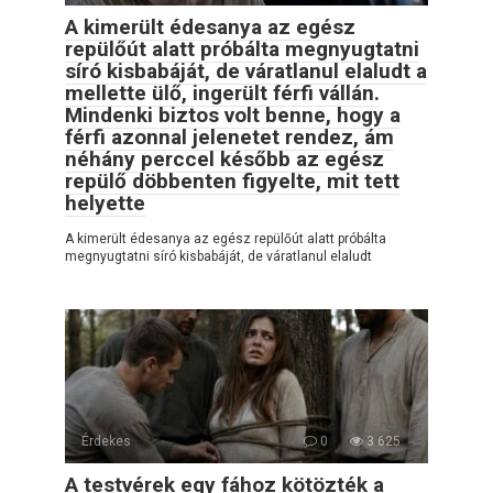
A kimerült édesanya az egész
repülőút alatt próbálta megnyugtatni
síró kisbabáját, de váratlanul elaludt a
mellette ülő, ingerült férfi vállán.
Mindenki biztos volt benne, hogy a
férfi azonnal jelenetet rendez, ám
néhány perccel később az egész
repülő döbbenten figyelte, mit tett
helyette
A kimerült édesanya az egész repülőút alatt próbálta
megnyugtatni síró kisbabáját, de váratlanul elaludt
Érdekes
0
3 625
A testvérek egy fához kötözték a