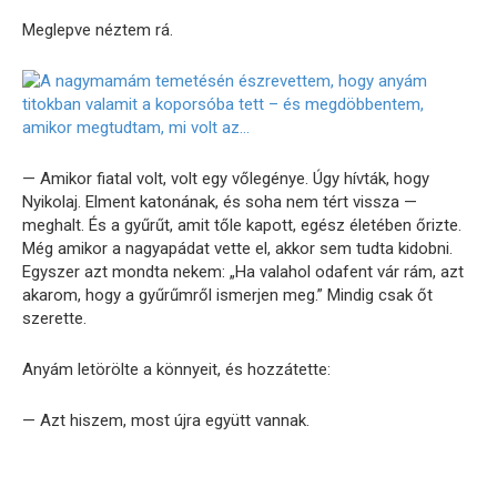
Meglepve néztem rá.
— Amikor fiatal volt, volt egy vőlegénye. Úgy hívták, hogy
Nyikolaj. Elment katonának, és soha nem tért vissza —
meghalt. És a gyűrűt, amit tőle kapott, egész életében őrizte.
Még amikor a nagyapádat vette el, akkor sem tudta kidobni.
Egyszer azt mondta nekem: „Ha valahol odafent vár rám, azt
akarom, hogy a gyűrűmről ismerjen meg.” Mindig csak őt
szerette.
Anyám letörölte a könnyeit, és hozzátette:
— Azt hiszem, most újra együtt vannak.