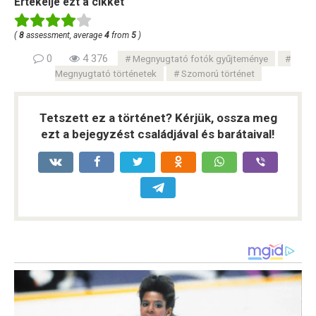
Értékelje ezt a cikket
(
8
assessment, average
4
from
5
)
0
4 376
Megnyugtató fotók gyűjteménye
Megnyugtató történetek
Szomorú történet
Tetszett ez a történet? Kérjük, ossza meg
ezt a bejegyzést családjával és barátaival!