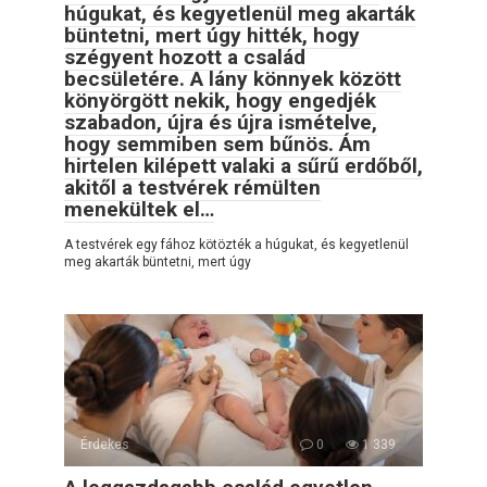
húgukat, és kegyetlenül meg akarták
büntetni, mert úgy hitték, hogy
szégyent hozott a család
becsületére. A lány könnyek között
könyörgött nekik, hogy engedjék
szabadon, újra és újra ismételve,
hogy semmiben sem bűnös. Ám
hirtelen kilépett valaki a sűrű erdőből,
akitől a testvérek rémülten
menekültek el…
A testvérek egy fához kötözték a húgukat, és kegyetlenül
meg akarták büntetni, mert úgy
Érdekes
0
1 339