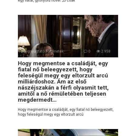
egy fiatal, gyönyörű nővel. „Ő csak
Megnyugtató Történetek
0
2 958
Hogy megmentse a családját, egy
fiatal nő beleegyezett, hogy
feleségül megy egy eltorzult arcú
milliárdoshoz. Ám az első
nászéjszakán a férfi olyasmit tett,
amitől a nő rémületében teljesen
megdermedt…
Hogy megmentse a családját, egy fiatal nő beleegyezett,
hogy feleségül megy egy eltorzult arcú