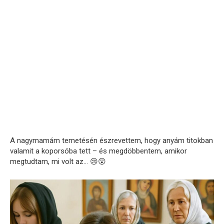
A nagymamám temetésén észrevettem, hogy anyám titokban
valamit a koporsóba tett – és megdöbbentem, amikor
megtudtam, mi volt az… 😢😲