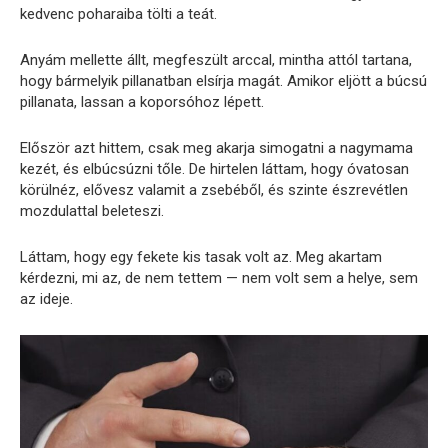
kedvenc poharaiba tölti a teát.
Anyám mellette állt, megfeszült arccal, mintha attól tartana,
hogy bármelyik pillanatban elsírja magát. Amikor eljött a búcsú
pillanata, lassan a koporsóhoz lépett.
Először azt hittem, csak meg akarja simogatni a nagymama
kezét, és elbúcsúzni tőle. De hirtelen láttam, hogy óvatosan
körülnéz, elővesz valamit a zsebéből, és szinte észrevétlen
mozdulattal beleteszi.
Láttam, hogy egy fekete kis tasak volt az. Meg akartam
kérdezni, mi az, de nem tettem — nem volt sem a helye, sem
az ideje.