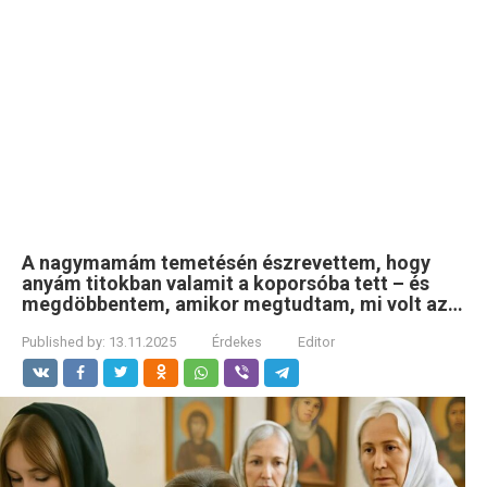
A nagymamám temetésén észrevettem, hogy
anyám titokban valamit a koporsóba tett – és
megdöbbentem, amikor megtudtam, mi volt az…
Published by:
13.11.2025
Érdekes
Editor