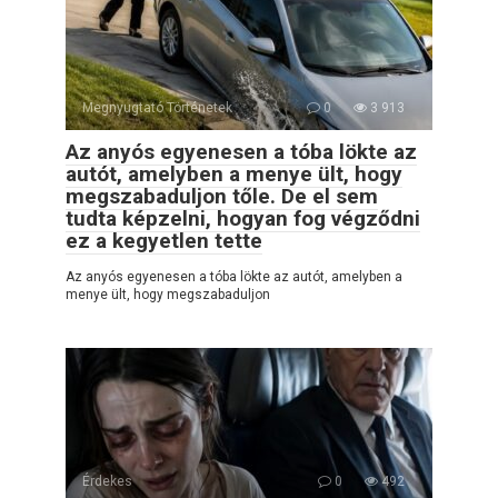
Megnyugtató Történetek
0
3 913
Az anyós egyenesen a tóba lökte az
autót, amelyben a menye ült, hogy
megszabaduljon tőle. De el sem
tudta képzelni, hogyan fog végződni
ez a kegyetlen tette
Az anyós egyenesen a tóba lökte az autót, amelyben a
menye ült, hogy megszabaduljon
Érdekes
0
492