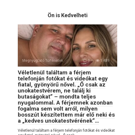
Ön is Kedvelheti
Megnyugtató Történetek
0
1 489
Véletlenül találtam a férjem
telefonján fotókat és videókat egy
fiatal, gyönyörű nővel. „Ő csak az
unokatestvérem, ne találj ki
butaságokat” – mondta teljes
nyugalommal. A férjemnek azonban
fogalma sem volt arról, milyen
bosszút készítettem már elő neki és
a „kedves unokatestvérének”…
Véletlenül találtam a férjem telefonján fotókat és videókat