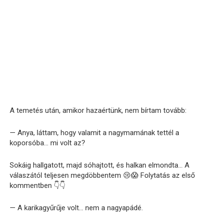
A temetés után, amikor hazaértünk, nem bírtam tovább:
— Anya, láttam, hogy valamit a nagymamának tettél a
koporsóba… mi volt az?
Sokáig hallgatott, majd sóhajtott, és halkan elmondta… A
válaszától teljesen megdöbbentem 😢😱 Folytatás az első
kommentben 👇👇
— A karikagyűrűje volt… nem a nagyapádé.