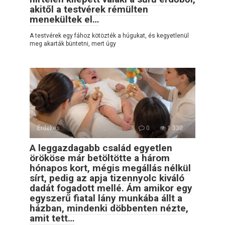
akitől a testvérek rémülten
menekültek el…
A testvérek egy fához kötözték a húgukat, és kegyetlenül
meg akarták büntetni, mert úgy
Érdekes
0
1 330
A leggazdagabb család egyetlen
örököse már betöltötte a három
hónapos kort, mégis megállás nélkül
sírt, pedig az apja tizennyolc kiváló
dadát fogadott mellé. Ám amikor egy
egyszerű fiatal lány munkába állt a
házban, mindenki döbbenten nézte,
amit tett…