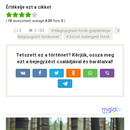
Értékelje ezt a cikket
(
18
assessment, average
4.39
from
5
)
0
5 182
Megnyugtató fotók gyűjteménye
Megnyugtató történetek
Szívet melengető fotók
Tetszett ez a történet? Kérjük, ossza meg
ezt a bejegyzést családjával és barátaival!