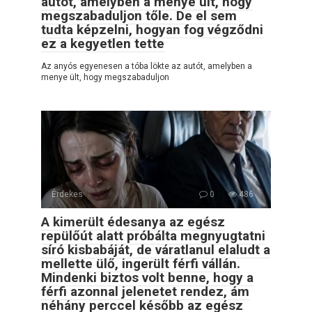
autót, amelyben a menye ült, hogy
megszabaduljon tőle. De el sem
tudta képzelni, hogyan fog végződni
ez a kegyetlen tette
Az anyós egyenesen a tóba lökte az autót, amelyben a
menye ült, hogy megszabaduljon
Érdekes
0
486
A kimerült édesanya az egész
repülőút alatt próbálta megnyugtatni
síró kisbabáját, de váratlanul elaludt a
mellette ülő, ingerült férfi vállán.
Mindenki biztos volt benne, hogy a
férfi azonnal jelenetet rendez, ám
néhány perccel később az egész