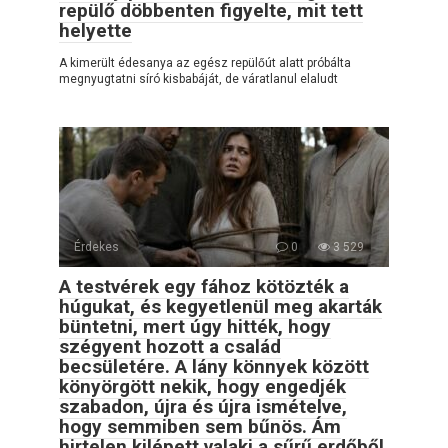
repülő döbbenten figyelte, mit tett
helyette
A kimerült édesanya az egész repülőút alatt próbálta
megnyugtatni síró kisbabáját, de váratlanul elaludt
Érdekes
0
3 529
A testvérek egy fához kötözték a
húgukat, és kegyetlenül meg akarták
büntetni, mert úgy hitték, hogy
szégyent hozott a család
becsületére. A lány könnyek között
könyörgött nekik, hogy engedjék
szabadon, újra és újra ismételve,
hogy semmiben sem bűnös. Ám
hirtelen kilépett valaki a sűrű erdőből,