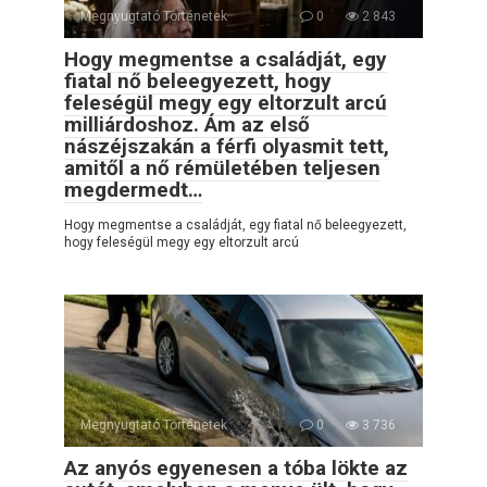
Megnyugtató Történetek
0
2 843
Hogy megmentse a családját, egy
fiatal nő beleegyezett, hogy
feleségül megy egy eltorzult arcú
milliárdoshoz. Ám az első
nászéjszakán a férfi olyasmit tett,
amitől a nő rémületében teljesen
megdermedt…
Hogy megmentse a családját, egy fiatal nő beleegyezett,
hogy feleségül megy egy eltorzult arcú
Megnyugtató Történetek
0
3 736
Az anyós egyenesen a tóba lökte az