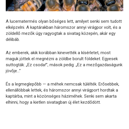
A lucernatermés olyan bőséges lett, amilyet senki sem tudott
elképzelni. A kaptárakban háromszor annyi virágpor volt, és a
zöldellő mezők úgy ragyogtak a sivatag közepén, akár egy
délibáb.
Az emberek, akik korábban kinevették a kísérletet, most
maguk jöttek el megnézni a zöldbe borult földeket. Egyesek
suttogták: „Ez csoda!”, mások pedig: „Ez a mezőgazdaságunk
jövője…”
És a legmeglepőbb — a méhek nemcsak túlélték. Erősebbek,
ellenállóbbak lettek, és háromszor annyi virágport hordtak a
kaptárba, mint a közönséges háziméhek. Senki sem akarta
elhinni, hogy a kietlen sivatagban új élet kezdődött.