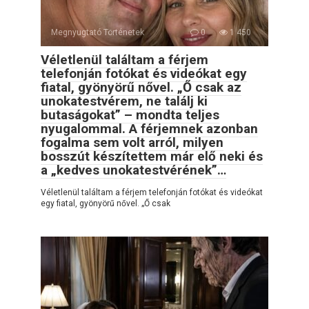
Megnyugtató Történetek
0
1 450
Véletlenül találtam a férjem
telefonján fotókat és videókat egy
fiatal, gyönyörű nővel. „Ő csak az
unokatestvérem, ne találj ki
butaságokat” – mondta teljes
nyugalommal. A férjemnek azonban
fogalma sem volt arról, milyen
bosszút készítettem már elő neki és
a „kedves unokatestvérének”…
Véletlenül találtam a férjem telefonján fotókat és videókat
egy fiatal, gyönyörű nővel. „Ő csak