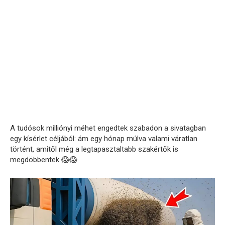
A tudósok milliónyi méhet engedtek szabadon a sivatagban
egy kísérlet céljából: ám egy hónap múlva valami váratlan
történt, amitől még a legtapasztaltabb szakértők is
megdöbbentek 😱😱