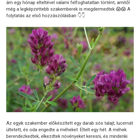
ám egy hónap elteltével valami felfoghatatlan történt, amitől
még a legképzettebb szakemberek is megdermedtek 😱😱 A
folytatás az első hozzászólásban 👇👇
Az egyik szakember előkészített egy darab sós talajt, lucernát
ültetett, és oda engedte a méheket. Eltelt egy hét. A méhek
berendezkedtek, elkezdtek növényeket keresni, és mindenki