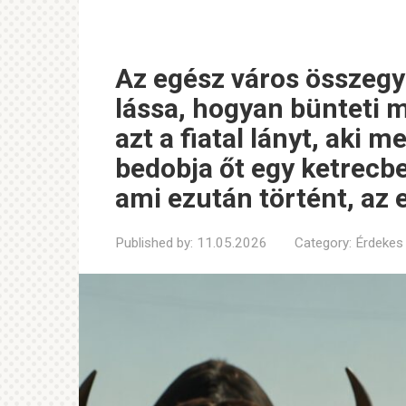
Az egész város összegy
lássa, hogyan bünteti 
azt a fiatal lányt, aki m
bedobja őt egy ketrecbe
ami ezután történt, az 
Published by:
11.05.2026
Category:
Érdekes