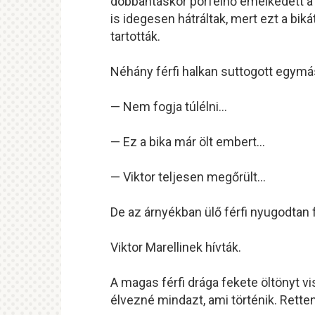
dobbantáskor porfelhő emelkedett a
is idegesen hátráltak, mert ezt a bik
tartották.
Néhány férfi halkan suttogott egymá
— Nem fogja túlélni…
— Ez a bika már ölt embert…
— Viktor teljesen megőrült…
De az árnyékban ülő férfi nyugodtan f
Viktor Marellinek hívták.
A magas férfi drága fekete öltönyt vis
élvezné mindazt, ami történik. Rette