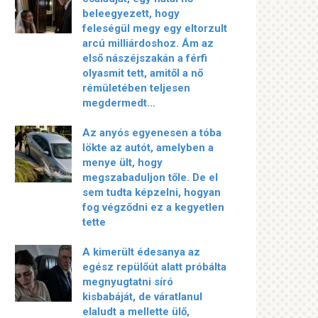
beleegyezett, hogy
feleségül megy egy eltorzult
arcú milliárdoshoz. Ám az
első nászéjszakán a férfi
olyasmit tett, amitől a nő
rémületében teljesen
megdermedt…
Az anyós egyenesen a tóba
lökte az autót, amelyben a
menye ült, hogy
megszabaduljon tőle. De el
sem tudta képzelni, hogyan
fog végződni ez a kegyetlen
tette
A kimerült édesanya az
egész repülőút alatt próbálta
megnyugtatni síró
kisbabáját, de váratlanul
elaludt a mellette ülő,