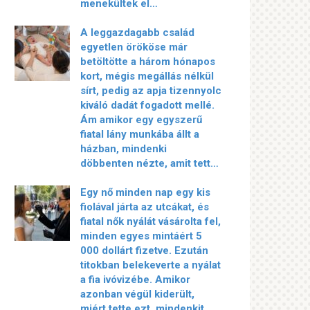
menekültek el…
A leggazdagabb család
egyetlen örököse már
betöltötte a három hónapos
kort, mégis megállás nélkül
sírt, pedig az apja tizennyolc
kiváló dadát fogadott mellé.
Ám amikor egy egyszerű
fiatal lány munkába állt a
házban, mindenki
döbbenten nézte, amit tett…
Egy nő minden nap egy kis
fiolával járta az utcákat, és
fiatal nők nyálát vásárolta fel,
minden egyes mintáért 5
000 dollárt fizetve. Ezután
titokban belekeverte a nyálat
a fia ivóvizébe. Amikor
azonban végül kiderült,
miért tette ezt, mindenkit