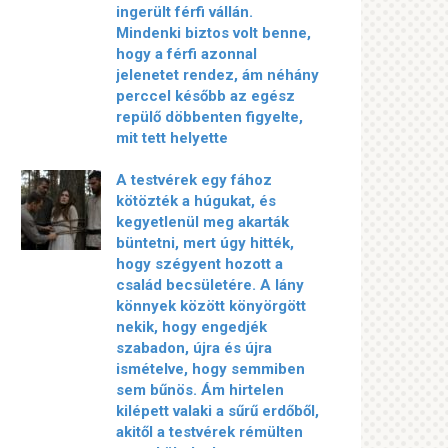
ingerült férfi vállán.
Mindenki biztos volt benne,
hogy a férfi azonnal
jelenetet rendez, ám néhány
perccel később az egész
repülő döbbenten figyelte,
mit tett helyette
A testvérek egy fához
kötözték a húgukat, és
kegyetlenül meg akarták
büntetni, mert úgy hitték,
hogy szégyent hozott a
család becsületére. A lány
könnyek között könyörgött
nekik, hogy engedjék
szabadon, újra és újra
ismételve, hogy semmiben
sem bűnös. Ám hirtelen
kilépett valaki a sűrű erdőből,
akitől a testvérek rémülten