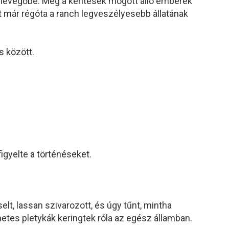
 levegőbe. Még a kerítések mögött álló emberek
át már régóta a ranch legveszélyesebb állatának
s között.
igyelte a történéseket.
elt, lassan szivarozott, és úgy tűnt, mintha
netes pletykák keringtek róla az egész államban.