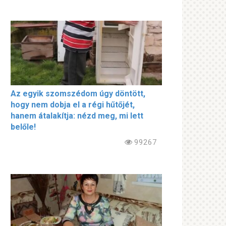
Az egyik szomszédom úgy döntött,
hogy nem dobja el a régi hűtőjét,
hanem átalakítja: nézd meg, mi lett
belőle!
99267