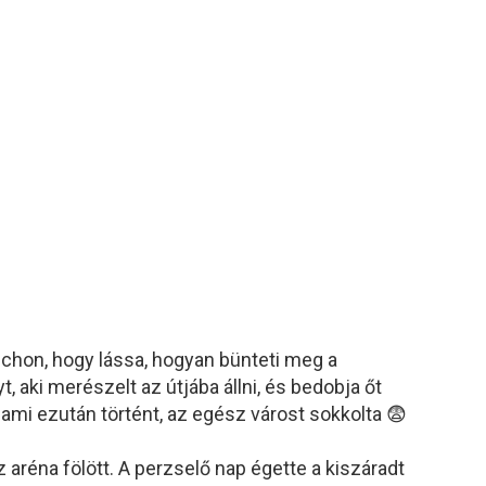
nchon, hogy lássa, hogyan bünteti meg a
yt, aki merészelt az útjába állni, és bedobja őt
 ami ezután történt, az egész várost sokkolta 😨
z aréna fölött. A perzselő nap égette a kiszáradt