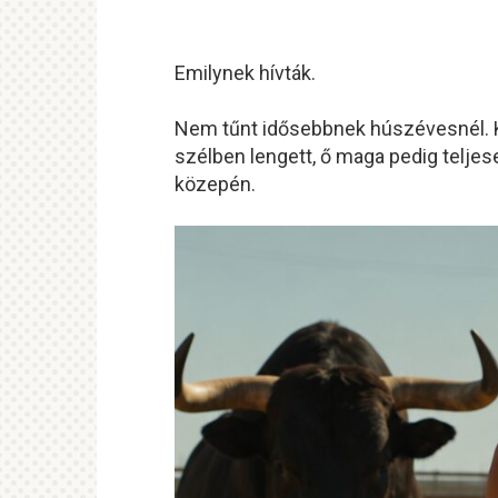
Emilynek hívták.
Nem tűnt idősebbnek húszévesnél. Kö
szélben lengett, ő maga pedig teljes
közepén.