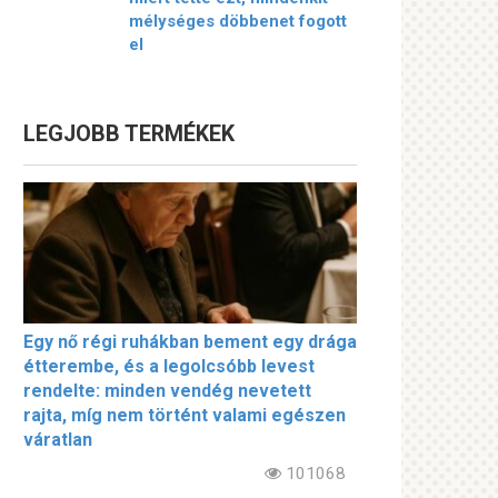
mélységes döbbenet fogott
el
LEGJOBB TERMÉKEK
Egy nő régi ruhákban bement egy drága
étterembe, és a legolcsóbb levest
rendelte: minden vendég nevetett
rajta, míg nem történt valami egészen
váratlan
101068