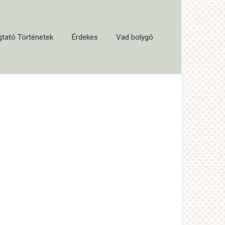
tató Történetek
Érdekes
Vad bolygó