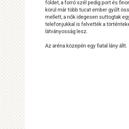
földet, a forró szél pedig port és f
körül már több tucat ember gyűlt öss
mellett, a nők idegesen suttogtak e
telefonjukkal is felvették a történt
látványosság lesz.
Az aréna közepén egy fiatal lány állt.