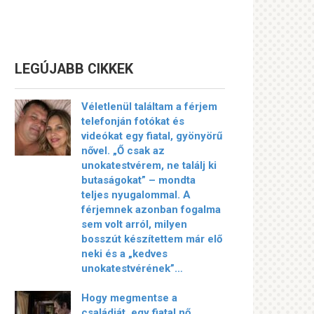
LEGÚJABB CIKKEK
Véletlenül találtam a férjem
telefonján fotókat és
videókat egy fiatal, gyönyörű
nővel. „Ő csak az
unokatestvérem, ne találj ki
butaságokat” – mondta
teljes nyugalommal. A
férjemnek azonban fogalma
sem volt arról, milyen
bosszút készítettem már elő
neki és a „kedves
unokatestvérének”…
Hogy megmentse a
családját, egy fiatal nő