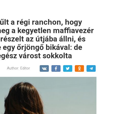
űlt a régi ranchon, hogy
meg a kegyetlen maffiavezér
erészelt az útjába állni, és
 egy őrjöngő bikával: de
egész várost sokkolta
Author:
Editor