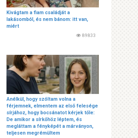
Kivágtam a fiam családját a
lakásomból, és nem bánom: itt van,
miért
89833
Anélkül, hogy szóltam volna a
férjemnek, elmentem az első felesége
sírjához, hogy bocsánatot kérjek tőle:
De amikor a sírkőhöz léptem, és
megláttam a fényképét a márványon,
teljesen megrémültem