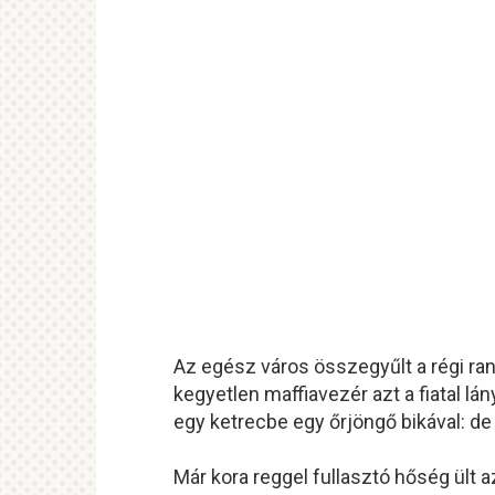
Az egész város összegyűlt a régi ra
kegyetlen maffiavezér azt a fiatal lán
egy ketrecbe egy őrjöngő bikával: de
Már kora reggel fullasztó hőség ült a