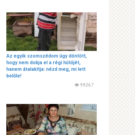
Az egyik szomszédom úgy döntött,
hogy nem dobja el a régi hűtőjét,
hanem átalakítja: nézd meg, mi lett
belőle!
99267