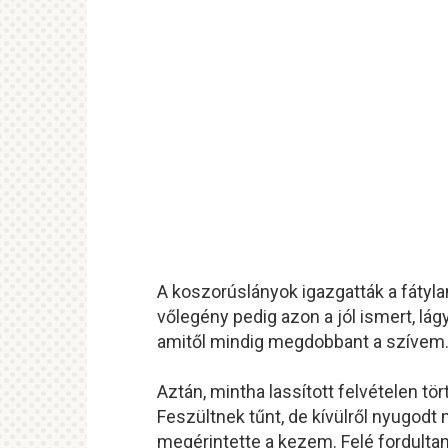
A koszorúslányok igazgatták a fátyl
vőlegény pedig azon a jól ismert, lá
amitől mindig megdobbant a szívem
Aztán, mintha lassított felvételen t
Feszültnek tűnt, de kívülről nyugodt
megérintette a kezem. Felé fordulta