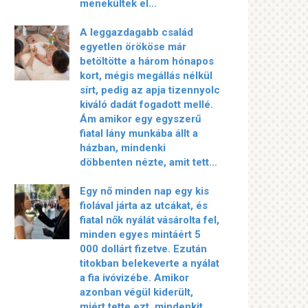
menekültek el…
A leggazdagabb család
egyetlen örököse már
betöltötte a három hónapos
kort, mégis megállás nélkül
sírt, pedig az apja tizennyolc
kiváló dadát fogadott mellé.
Ám amikor egy egyszerű
fiatal lány munkába állt a
házban, mindenki
döbbenten nézte, amit tett…
Egy nő minden nap egy kis
fiolával járta az utcákat, és
fiatal nők nyálát vásárolta fel,
minden egyes mintáért 5
000 dollárt fizetve. Ezután
titokban belekeverte a nyálat
a fia ivóvizébe. Amikor
azonban végül kiderült,
miért tette ezt, mindenkit