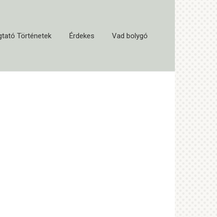
tató Történetek
Érdekes
Vad bolygó