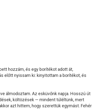
tt hozzám, és egy borítékot adott át,
 előtt nyissam ki: kinyitottam a borítékot, és
 éve álmodoztam. Az esküvőnk napja. Hosszú út
dések, költözések — mindent túléltünk, mert
akkor azt hittem, hogy szerettük egymást. Fehér