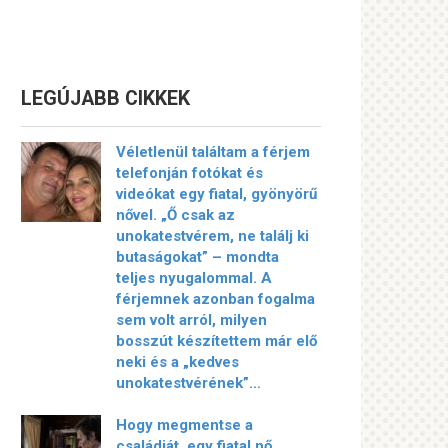
LEGÚJABB CIKKEK
Véletlenül találtam a férjem
telefonján fotókat és
videókat egy fiatal, gyönyörű
nővel. „Ő csak az
unokatestvérem, ne találj ki
butaságokat” – mondta
teljes nyugalommal. A
férjemnek azonban fogalma
sem volt arról, milyen
bosszút készítettem már elő
neki és a „kedves
unokatestvérének”…
Hogy megmentse a
családját, egy fiatal nő