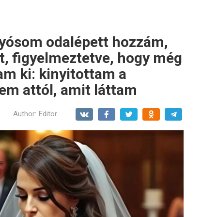
nyósom odalépett hozzám,
át, figyelmeztetve, hogy még
am ki: kinyitottam a
em attól, amit láttam
Author:
Editor