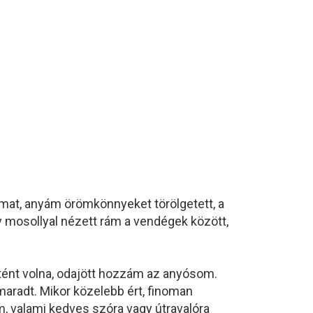
amat, anyám örömkönnyeket törölgetett, a
gy mosollyal nézett rám a vendégek között,
.
örtént volna, odajött hozzám az anyósom.
 maradt. Mikor közelebb ért, finoman
m, valami kedves szóra vagy útravalóra