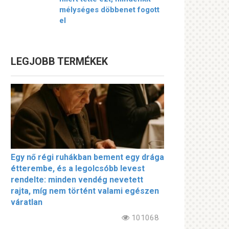
mélységes döbbenet fogott
el
LEGJOBB TERMÉKEK
Egy nő régi ruhákban bement egy drága
étterembe, és a legolcsóbb levest
rendelte: minden vendég nevetett
rajta, míg nem történt valami egészen
váratlan
101068