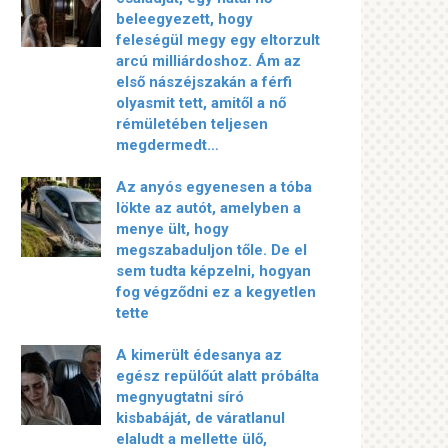
beleegyezett, hogy
feleségül megy egy eltorzult
arcú milliárdoshoz. Ám az
első nászéjszakán a férfi
olyasmit tett, amitől a nő
rémületében teljesen
megdermedt…
Az anyós egyenesen a tóba
lökte az autót, amelyben a
menye ült, hogy
megszabaduljon tőle. De el
sem tudta képzelni, hogyan
fog végződni ez a kegyetlen
tette
A kimerült édesanya az
egész repülőút alatt próbálta
megnyugtatni síró
kisbabáját, de váratlanul
elaludt a mellette ülő,