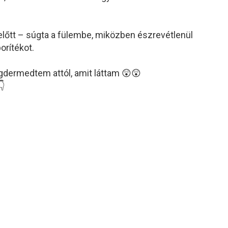
előtt – súgta a fülembe, miközben észrevétlenül
orítékot.
gdermedtem attól, amit láttam 😲😲
👇