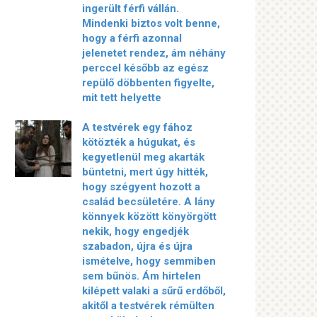
ingerült férfi vállán.
Mindenki biztos volt benne,
hogy a férfi azonnal
jelenetet rendez, ám néhány
perccel később az egész
repülő döbbenten figyelte,
mit tett helyette
A testvérek egy fához
kötözték a húgukat, és
kegyetlenül meg akarták
büntetni, mert úgy hitték,
hogy szégyent hozott a
család becsületére. A lány
könnyek között könyörgött
nekik, hogy engedjék
szabadon, újra és újra
ismételve, hogy semmiben
sem bűnös. Ám hirtelen
kilépett valaki a sűrű erdőből,
akitől a testvérek rémülten