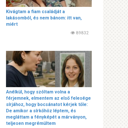
Kivágtam a fiam családját a
lakásomból, és nem bánom: itt van,
miért
89832
Anélkül, hogy szóltam volna a
férjemnek, elmentem az első felesége
sírjához, hogy bocsánatot kérjek tőle:
De amikor a sírkőhöz léptem, és
megláttam a fényképét a márványon,
teljesen megrémültem