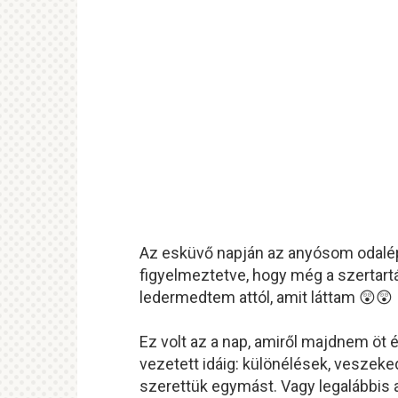
Az esküvő napján az anyósom odalépe
figyelmeztetve, hogy még a szertartás
ledermedtem attól, amit láttam 😲😲
Ez volt az a nap, amiről majdnem öt
vezetett idáig: különélések, veszeke
szerettük egymást. Vagy legalábbis 