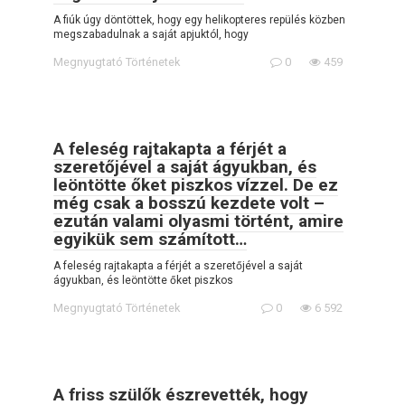
A fiúk úgy döntöttek, hogy egy helikopteres repülés közben
megszabadulnak a saját apjuktól, hogy
Megnyugtató Történetek
0
459
A feleség rajtakapta a férjét a
szeretőjével a saját ágyukban, és
leöntötte őket piszkos vízzel. De ez
még csak a bosszú kezdete volt –
ezután valami olyasmi történt, amire
egyikük sem számított…
A feleség rajtakapta a férjét a szeretőjével a saját
ágyukban, és leöntötte őket piszkos
Megnyugtató Történetek
0
6 592
A friss szülők észrevették, hogy