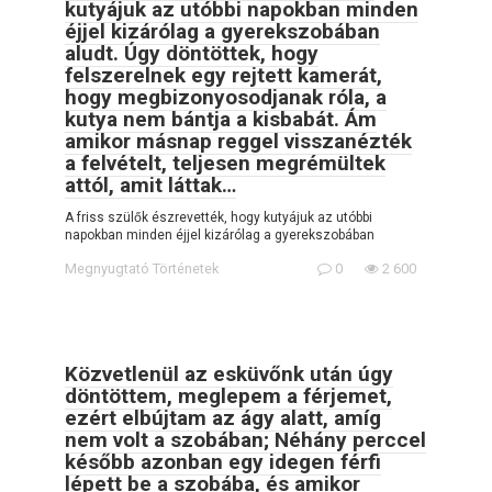
kutyájuk az utóbbi napokban minden
éjjel kizárólag a gyerekszobában
aludt. Úgy döntöttek, hogy
felszerelnek egy rejtett kamerát,
hogy megbizonyosodjanak róla, a
kutya nem bántja a kisbabát. Ám
amikor másnap reggel visszanézték
a felvételt, teljesen megrémültek
attól, amit láttak…
A friss szülők észrevették, hogy kutyájuk az utóbbi
napokban minden éjjel kizárólag a gyerekszobában
Megnyugtató Történetek
0
2 600
Közvetlenül az esküvőnk után úgy
döntöttem, meglepem a férjemet,
ezért elbújtam az ágy alatt, amíg
nem volt a szobában; Néhány perccel
később azonban egy idegen férfi
lépett be a szobába, és amikor