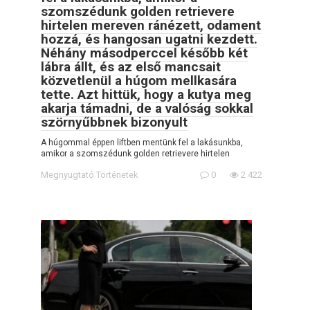
szomszédunk golden retrievere
hirtelen mereven ránézett, odament
hozzá, és hangosan ugatni kezdett.
Néhány másodperccel később két
lábra állt, és az első mancsait
közvetlenül a húgom mellkasára
tette. Azt hittük, hogy a kutya meg
akarja támadni, de a valóság sokkal
szörnyűbbnek bizonyult
A húgommal éppen liftben mentünk fel a lakásunkba,
amikor a szomszédunk golden retrievere hirtelen
Megnyugtató Történetek
0
2 422