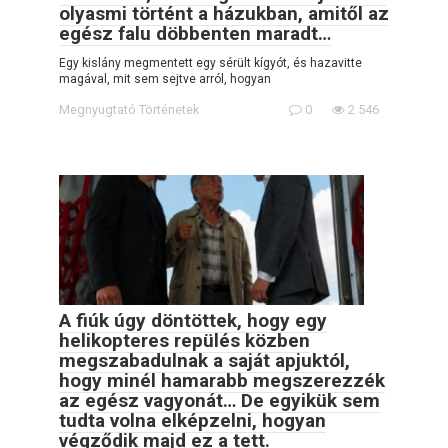
olyasmi történt a házukban, amitől az
egész falu döbbenten maradt…
Egy kislány megmentett egy sérült kígyót, és hazavitte
magával, mit sem sejtve arról, hogyan
Megnyugtató Történetek
0
2 546
A fiúk úgy döntöttek, hogy egy
helikopteres repülés közben
megszabadulnak a saját apjuktól,
hogy minél hamarabb megszerezzék
az egész vagyonát… De egyikük sem
tudta volna elképzelni, hogyan
végződik majd ez a tett.