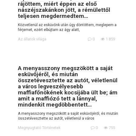
rájöttem, miért éppen az első
nászéjszakánkon jött, a rémülettől
teljesen megdermedtem…
Közvetlenül az esküvőnk után úgy döntöttem, meglepem a
férjemet, ezért elbújtam az ágy alatt,
Az állatok világa
0
1 859
A menyasszony megszökött a saját
esküvőjéről, és miután
összetévesztette az autót, véletlenül
a város legveszélyesebb
maffiafőnökének kocsijába ült be; ám
amit a maffiózó tett a lánnyal,
mindenkit megdöbbentett…
A menyasszony megszökött a saját esküvőjéről, és miután
összetévesztette az autót, véletlenül a város
Megnyugtató Történetek
0
755