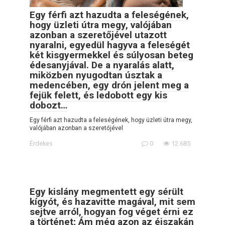
Egy férfi azt hazudta a feleségének,
hogy üzleti útra megy, valójában
azonban a szeretőjével utazott
nyaralni, egyedül hagyva a feleségét
két kisgyermekkel és súlyosan beteg
édesanyjával. De a nyaralás alatt,
miközben nyugodtan úsztak a
medencében, egy drón jelent meg a
fejük felett, és ledobott egy kis
dobozt…
Egy férfi azt hazudta a feleségének, hogy üzleti útra megy,
valójában azonban a szeretőjével
Érdekes
0
12 685
Egy kislány megmentett egy sérült
kígyót, és hazavitte magával, mit sem
sejtve arról, hogyan fog véget érni ez
a történet; Ám még azon az éjszakán