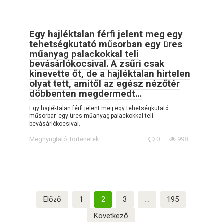
Egy hajléktalan férfi jelent meg egy
tehetségkutató műsorban egy üres
műanyag palackokkal teli
bevásárlókocsival. A zsűri csak
kinevette őt, de a hajléktalan hirtelen
olyat tett, amitől az egész nézőtér
döbbenten megdermedt…
Egy hajléktalan férfi jelent meg egy tehetségkutató
műsorban egy üres műanyag palackokkal teli
bevásárlókocsival.
Megnyugtató Történetek
0
998
Bejegyzések
Előző
1
2
3
…
195
lapozása
Következő