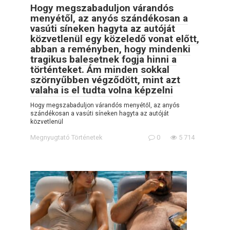
Hogy megszabaduljon várandós
menyétől, az anyós szándékosan a
vasúti síneken hagyta az autóját
közvetlenül egy közeledő vonat előtt,
abban a reményben, hogy mindenki
tragikus balesetnek fogja hinni a
történteket. Ám minden sokkal
szörnyűbben végződött, mint azt
valaha is el tudta volna képzelni
Hogy megszabaduljon várandós menyétől, az anyós
szándékosan a vasúti síneken hagyta az autóját
közvetlenül
Megnyugtató Történetek
0
5 714