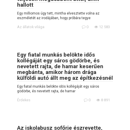
hallott
Egy milliomos úgy tett, mintha elvesztette volna az
eszméletét az irodájában, hogy próbára tegye
Az állatok világa
0
12 583
Egy fiatal munkás belökte idős
kollégáját egy sáros gödörbe, és
nevetett rajta, de hamar keserűen
megbánta, amikor három drága
külföldi autó állt meg az építkezésnél
Egy fiatal munkás belökte idős kollégáját egy sáros
gödörbe, és nevetett rajta, de hamar
Érdekes
0
8 891
Az iskolabusz sofőrje észrevette,