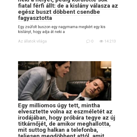
fiatal férfi állt: de a kislány válasza az
egész buszt döbbent csendbe
fagyasztotta
Egy zsúfolt buszon egy nagymama megkért egy kis
kislányt, hogy adja át neki a
Az állatok világa
0
14 213
Egy milliomos úgy tett, mintha
elvesztette volna az eszméletét az
irodájában, hogy próbára tegye az új
titkárnőjét, de amikor meghallotta,
mit suttog halkan a telefonba,
teljesen megdöbbent attól, amit