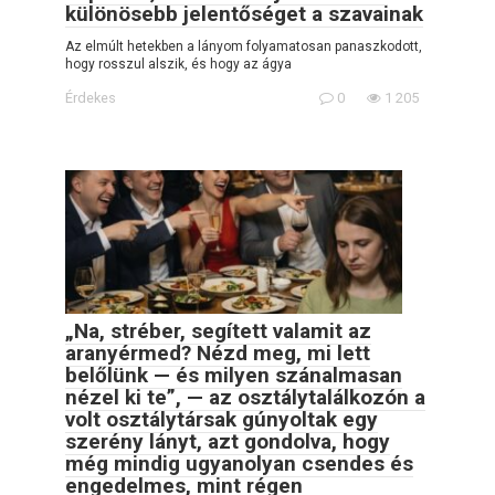
különösebb jelentőséget a szavainak
Az elmúlt hetekben a lányom folyamatosan panaszkodott,
hogy rosszul alszik, és hogy az ágya
Érdekes
0
1 205
„Na, stréber, segített valamit az
aranyérmed? Nézd meg, mi lett
belőlünk — és milyen szánalmasan
nézel ki te”, — az osztálytalálkozón a
volt osztálytársak gúnyoltak egy
szerény lányt, azt gondolva, hogy
még mindig ugyanolyan csendes és
engedelmes, mint régen