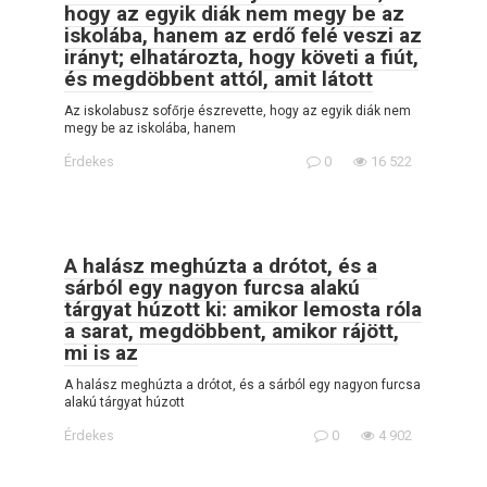
hogy az egyik diák nem megy be az
iskolába, hanem az erdő felé veszi az
irányt; elhatározta, hogy követi a fiút,
és megdöbbent attól, amit látott
Az iskolabusz sofőrje észrevette, hogy az egyik diák nem
megy be az iskolába, hanem
Érdekes
0
16 522
A halász meghúzta a drótot, és a
sárból egy nagyon furcsa alakú
tárgyat húzott ki: amikor lemosta róla
a sarat, megdöbbent, amikor rájött,
mi is az
A halász meghúzta a drótot, és a sárból egy nagyon furcsa
alakú tárgyat húzott
Érdekes
0
4 902