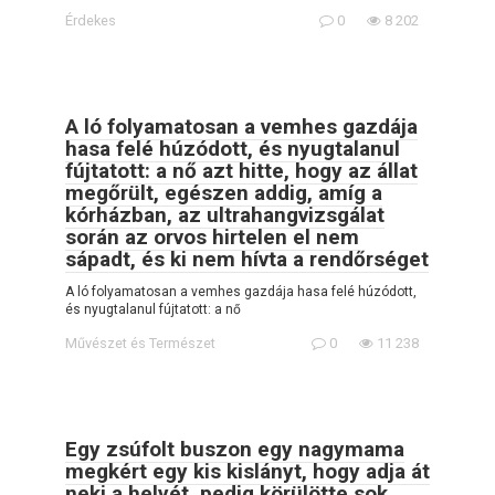
Érdekes
0
8 202
A ló folyamatosan a vemhes gazdája
hasa felé húzódott, és nyugtalanul
fújtatott: a nő azt hitte, hogy az állat
megőrült, egészen addig, amíg a
kórházban, az ultrahangvizsgálat
során az orvos hirtelen el nem
sápadt, és ki nem hívta a rendőrséget
A ló folyamatosan a vemhes gazdája hasa felé húzódott,
és nyugtalanul fújtatott: a nő
Művészet és Természet
0
11 238
Egy zsúfolt buszon egy nagymama
megkért egy kis kislányt, hogy adja át
neki a helyét, pedig körülötte sok