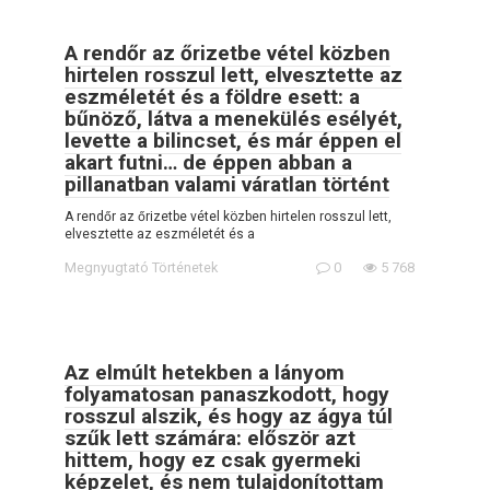
A rendőr az őrizetbe vétel közben
hirtelen rosszul lett, elvesztette az
eszméletét és a földre esett: a
bűnöző, látva a menekülés esélyét,
levette a bilincset, és már éppen el
akart futni… de éppen abban a
pillanatban valami váratlan történt
A rendőr az őrizetbe vétel közben hirtelen rosszul lett,
elvesztette az eszméletét és a
Megnyugtató Történetek
0
5 768
Az elmúlt hetekben a lányom
folyamatosan panaszkodott, hogy
rosszul alszik, és hogy az ágya túl
szűk lett számára: először azt
hittem, hogy ez csak gyermeki
képzelet, és nem tulajdonítottam