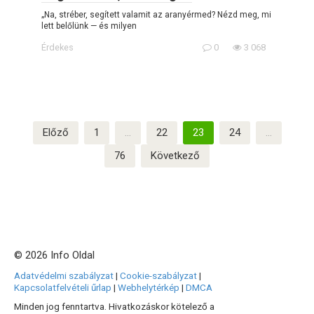
„Na, stréber, segített valamit az aranyérmed? Nézd meg, mi
lett belőlünk — és milyen
Érdekes
0
3 068
Bejegyzések
Előző
1
…
22
23
24
…
lapozása
76
Következő
© 2026 Info Oldal
Adatvédelmi szabályzat
|
Cookie-szabályzat
|
Kapcsolatfelvételi űrlap
|
Webhelytérkép
|
DMCA
Minden jog fenntartva. Hivatkozáskor kötelező a