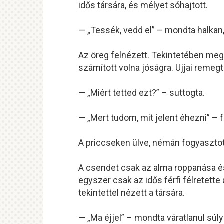
idős társára, és mélyet sóhajtott.
— „Tessék, vedd el” – mondta halkan, 
Az öreg felnézett. Tekintetében meg
számított volna jóságra. Ujjai remeg
— „Miért tetted ezt?” – suttogta.
— „Mert tudom, mit jelent éhezni” – fe
A priccseken ülve, némán fogyasztott
A csendet csak az alma roppanása é
egyszer csak az idős férfi félretett
tekintettel nézett a társára.
— „Ma éjjel” – mondta váratlanul súl