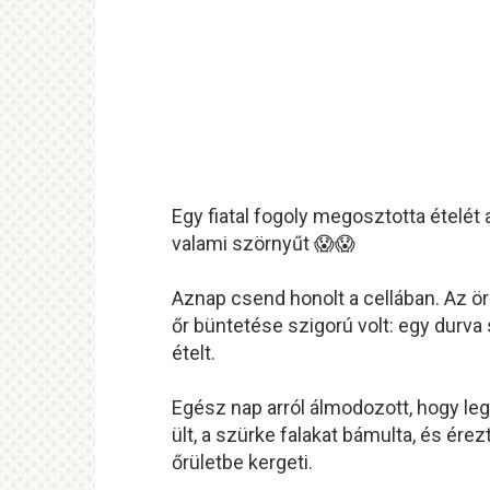
Egy fiatal fogoly megosztotta ételét a
valami szörnyűt 😱😱
Aznap csend honolt a cellában. Az öre
őr büntetése szigorú volt: egy durv
ételt.
Egész nap arról álmodozott, hogy leg
ült, a szürke falakat bámulta, és ére
őrületbe kergeti.