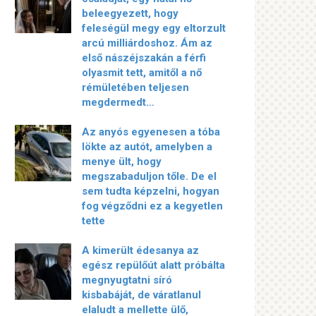
beleegyezett, hogy
feleségül megy egy eltorzult
arcú milliárdoshoz. Ám az
első nászéjszakán a férfi
olyasmit tett, amitől a nő
rémületében teljesen
megdermedt…
Az anyós egyenesen a tóba
lökte az autót, amelyben a
menye ült, hogy
megszabaduljon tőle. De el
sem tudta képzelni, hogyan
fog végződni ez a kegyetlen
tette
A kimerült édesanya az
egész repülőút alatt próbálta
megnyugtatni síró
kisbabáját, de váratlanul
elaludt a mellette ülő,