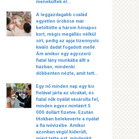
menekültek el…
A leggazdagabb család
egyetlen örököse már
betöltötte a három hónapos
kort, mégis megállás nélkül
sírt, pedig az apja tizennyolc
kiváló dadát fogadott mellé.
Ám amikor egy egyszerű
fiatal lány munkába állt a
házban, mindenki
döbbenten nézte, amit tett…
Egy nő minden nap egy kis
fiolával járta az utcákat, és
fiatal nők nyálát vásárolta fel,
minden egyes mintáért 5
000 dollárt fizetve. Ezután
titokban belekeverte a nyálat
a fia ivóvizébe. Amikor
azonban végül kiderült,
miért tette ezt, mindenkit