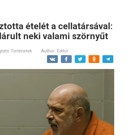
totta ételét a cellatársával:
lárult neki valami szörnyűt
tató Történetek
Author:
Editor