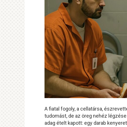
A fiatal fogoly, a cellatársa, észreve
tudomást, de az öreg nehéz légzés
adag ételt kapott: egy darab kenyeret