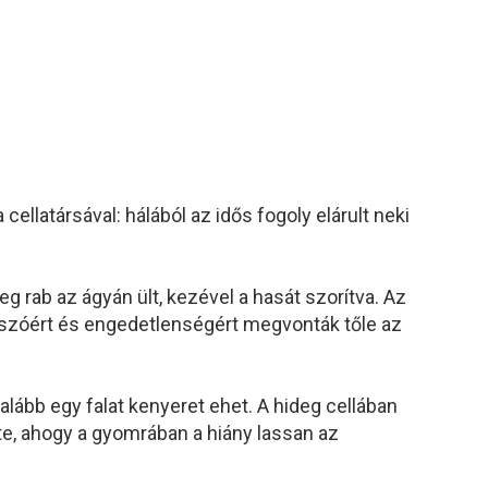
 cellatársával: hálából az idős fogoly elárult neki
g rab az ágyán ült, kezével a hasát szorítva. Az
a szóért és engedetlenségért megvonták tőle az
alább egy falat kenyeret ehet. A hideg cellában
zte, ahogy a gyomrában a hiány lassan az