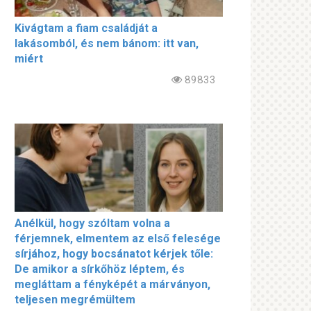
Kivágtam a fiam családját a
lakásomból, és nem bánom: itt van,
miért
89833
Anélkül, hogy szóltam volna a
férjemnek, elmentem az első felesége
sírjához, hogy bocsánatot kérjek tőle:
De amikor a sírkőhöz léptem, és
megláttam a fényképét a márványon,
teljesen megrémültem