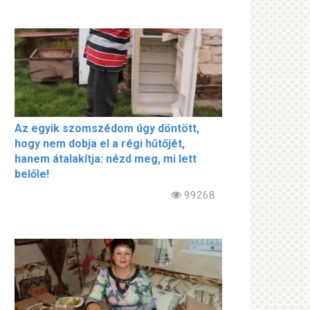
Az egyik szomszédom úgy döntött,
hogy nem dobja el a régi hűtőjét,
hanem átalakítja: nézd meg, mi lett
belőle!
99268