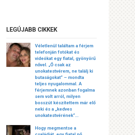
LEGÚJABB CIKKEK
Véletlenül találtam a férjem
telefonján fotókat és
videókat egy fiatal, gyönyörű
nővel. „Ő csak az
unokatestvérem, ne találj ki
butaságokat” – mondta
teljes nyugalommal. A
férjemnek azonban fogalma
sem volt arról, milyen
bosszút készítettem már elő
neki és a „kedves
unokatestvérének”…
Hogy megmentse a
családját, egy fiatal nő