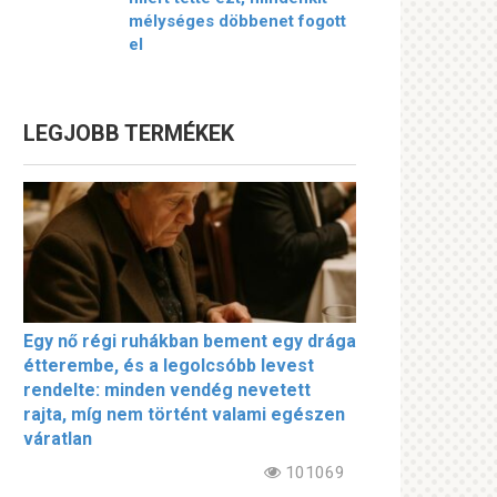
mélységes döbbenet fogott
el
LEGJOBB TERMÉKEK
Egy nő régi ruhákban bement egy drága
étterembe, és a legolcsóbb levest
rendelte: minden vendég nevetett
rajta, míg nem történt valami egészen
váratlan
101069