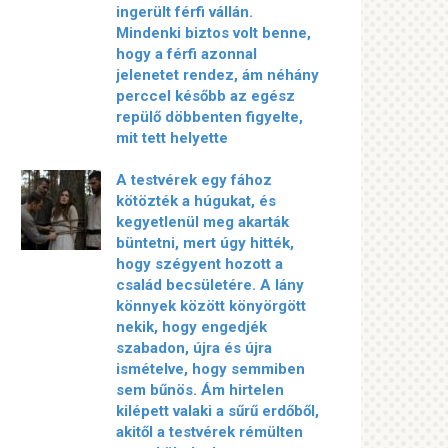
ingerült férfi vállán.
Mindenki biztos volt benne,
hogy a férfi azonnal
jelenetet rendez, ám néhány
perccel később az egész
repülő döbbenten figyelte,
mit tett helyette
A testvérek egy fához
kötözték a húgukat, és
kegyetlenül meg akarták
büntetni, mert úgy hitték,
hogy szégyent hozott a
család becsületére. A lány
könnyek között könyörgött
nekik, hogy engedjék
szabadon, újra és újra
ismételve, hogy semmiben
sem bűnös. Ám hirtelen
kilépett valaki a sűrű erdőből,
akitől a testvérek rémülten