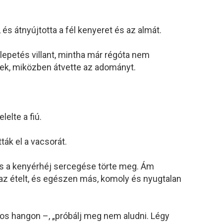
és átnyújtotta a fél kenyeret és az almát.
lepetés villant, mintha már régóta nem
tek, miközben átvette az adományt.
lelte a fiú.
ák el a vacsorát.
s a kenyérhéj sercegése törte meg. Ám
e az ételt, és egészen más, komoly és nyugtalan
yos hangon –, „próbálj meg nem aludni. Légy