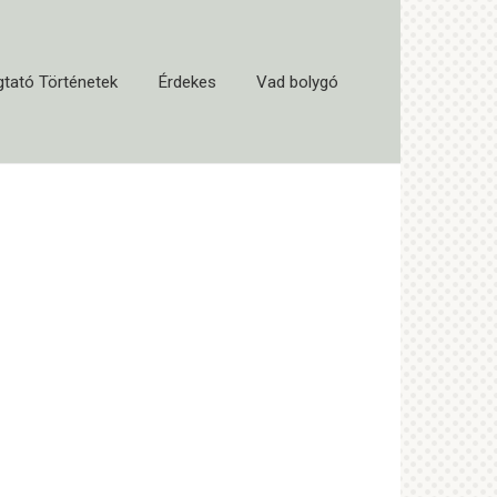
tató Történetek
Érdekes
Vad bolygó