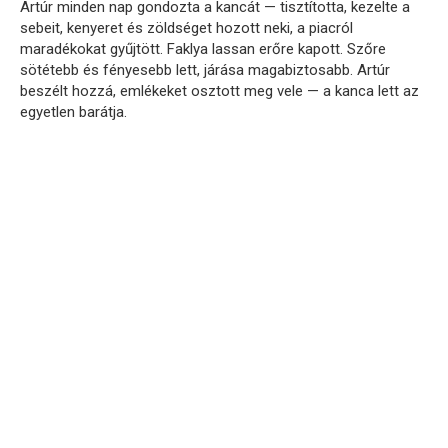
Artúr minden nap gondozta a kancát — tisztította, kezelte a
sebeit, kenyeret és zöldséget hozott neki, a piacról
maradékokat gyűjtött. Faklya lassan erőre kapott. Szőre
sötétebb és fényesebb lett, járása magabiztosabb. Artúr
beszélt hozzá, emlékeket osztott meg vele — a kanca lett az
egyetlen barátja.