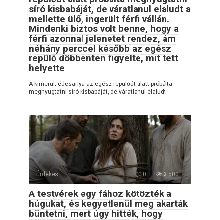
síró kisbabáját, de váratlanul elaludt a
mellette ülő, ingerült férfi vállán.
Mindenki biztos volt benne, hogy a
férfi azonnal jelenetet rendez, ám
néhány perccel később az egész
repülő döbbenten figyelte, mit tett
helyette
A kimerült édesanya az egész repülőút alatt próbálta
megnyugtatni síró kisbabáját, de váratlanul elaludt
Érdekes
0
3 500
A testvérek egy fához kötözték a
húgukat, és kegyetlenül meg akarták
büntetni, mert úgy hitték, hogy