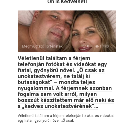
Ön is Kedvelheti
Megnyugtató Történetek
0
1 440
Véletlenül találtam a férjem
telefonján fotókat és videókat egy
fiatal, gyönyörű nővel. „Ő csak az
unokatestvérem, ne találj ki
butaságokat” – mondta teljes
nyugalommal. A férjemnek azonban
fogalma sem volt arról, milyen
bosszút készítettem már elő neki és
a „kedves unokatestvérének”…
Véletlenül találtam a férjem telefonján fotókat és videókat
egy fiatal, gyönyörű nővel. „Ő csak