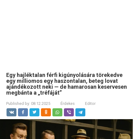
Egy hajléktalan férfi kigúnyolására törekedve
egy milliomos egy haszontalan, beteg lovat
ajándékozott neki — de hamarosan keservesen
megbánta a „tréfáját”
Published by:
08.12.2025
Érdekes
Editor