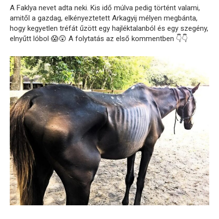
A Faklya nevet adta neki. Kis idő múlva pedig történt valami,
amitől a gazdag, elkényeztetett Arkagyij mélyen megbánta,
hogy kegyetlen tréfát űzött egy hajléktalanból és egy szegény,
elnyűtt lóbol 😱😲 A folytatás az első kommentben 👇👇