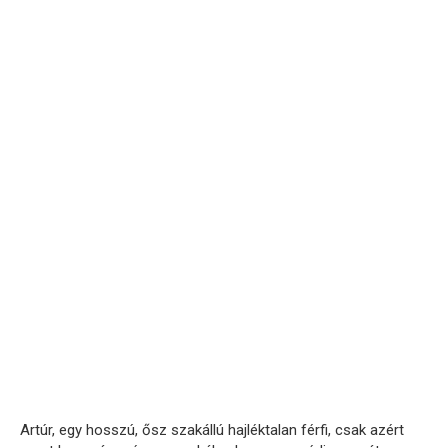
Artúr, egy hosszú, ősz szakállú hajléktalan férfi, csak azért