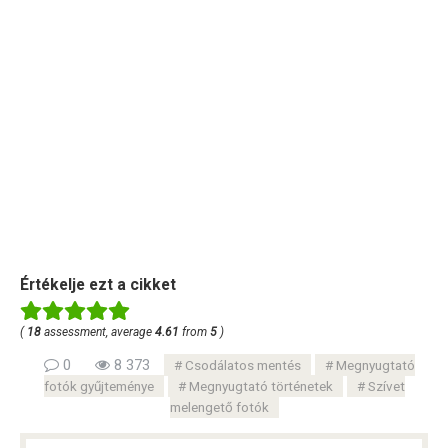
Értékelje ezt a cikket
(
18
assessment, average
4.61
from
5
)
0
8 373
Csodálatos mentés
Megnyugtató
fotók gyűjteménye
Megnyugtató történetek
Szívet
melengető fotók