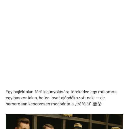
Egy hajléktalan férfi kigúnyolására törekedve egy milliomos
egy haszontalan, beteg lovat ajándékozott neki — de
hamarosan keservesen megbánta a „tréfáját” 😱😲