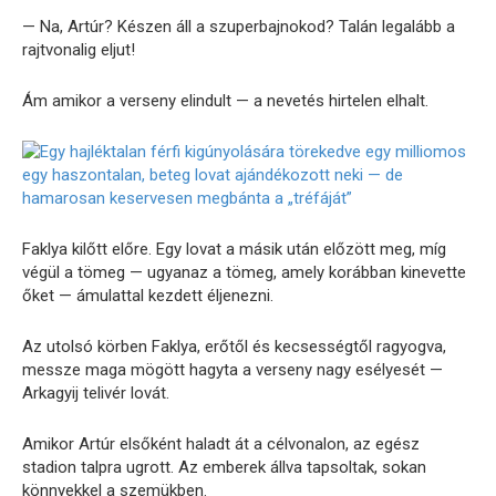
— Na, Artúr? Készen áll a szuperbajnokod? Talán legalább a
rajtvonalig eljut!
Ám amikor a verseny elindult — a nevetés hirtelen elhalt.
Faklya kilőtt előre. Egy lovat a másik után előzött meg, míg
végül a tömeg — ugyanaz a tömeg, amely korábban kinevette
őket — ámulattal kezdett éljenezni.
Az utolsó körben Faklya, erőtől és kecsességtől ragyogva,
messze maga mögött hagyta a verseny nagy esélyesét —
Arkagyij telivér lovát.
Amikor Artúr elsőként haladt át a célvonalon, az egész
stadion talpra ugrott. Az emberek állva tapsoltak, sokan
könnyekkel a szemükben.