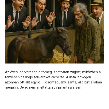
Az éves lóárverésen a tömeg izgatottan zúgott, miközben a
fényesen csillogó telivéreket dicsérte. A lista legvégén
azonban ott állt egy ló — csontsovány, sánta, alig bírt a lábán
megállni. Senki nem méltatta egy pillantásra sem.