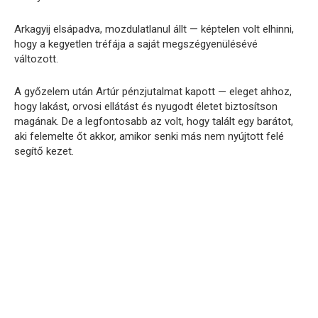
Arkagyij elsápadva, mozdulatlanul állt — képtelen volt elhinni,
hogy a kegyetlen tréfája a saját megszégyenülésévé
változott.
A győzelem után Artúr pénzjutalmat kapott — eleget ahhoz,
hogy lakást, orvosi ellátást és nyugodt életet biztosítson
magának. De a legfontosabb az volt, hogy talált egy barátot,
aki felemelte őt akkor, amikor senki más nem nyújtott felé
segítő kezet.