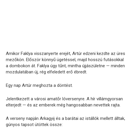
Amikor Faklya visszanyerte erejét, Artúr edzeni kezdte az üres
mezőkön. Először könnyű ügetéssel, majd hosszú futásokkal
a dombokon át. Faklya úgy tűnt, mintha újjászületne — minden
mozdulatában új, rég elfeledett erő ébredt.
Egy nap Artúr meghozta a döntést.
Jelentkezett a városi amatőr lóversenyre. A hír villámgyorsan
elterjedt — és az emberek még hangosabban nevettek rajta.
A verseny napján Arkagyij és a barátai az istállók mellett álltak,
gúnyos tapsot ütöttek össze: