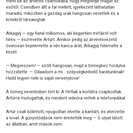
ment be az árverés csarnokába, hogy megvédje magát az
esőtől. Csendben állt a fal mellett, igyekezett láthatatlan
maradni, miközben a gazdag urak hangosan nevettek és a
licitekről társalogtak.
Arkagyij — egy fiatal milliomos, aki kegyetlen tréfáiról volt
híres — észrevette Artúrt. Amikor pedig az árverésvezető
óvatosan bejelentette a vén kanca árát, Arkagyij felemelte a
kezét.
— Megveszem! — szólt hangosan, majd a tömeghez fordulva
hozzátette: — Odaadom a mi… szépségkedvelő barátunknak!
Hadd legyen neki is saját versenylova!
A tömeg nevetésben tört ki. A férfiak a korlátra csapkodtak,
Artúrra mutogattak, és mindent videóra vettek a telefonjukkal.
Artúr csak bólintott, nyugodtan elvette a kantárt, és elvezette
a lovat. A gúnyolódások nem érintették meg — ő olyat látott
az állatban, amit mások nem.