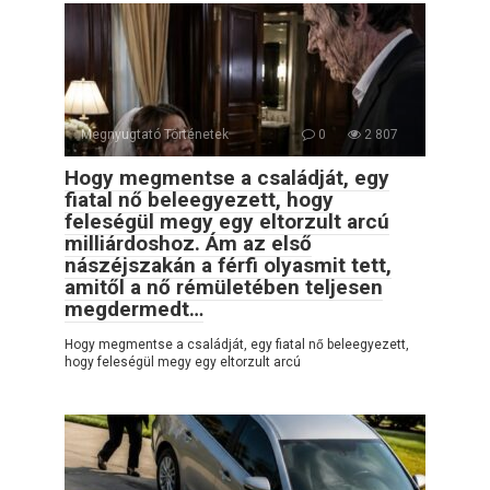
Megnyugtató Történetek
0
2 807
Hogy megmentse a családját, egy
fiatal nő beleegyezett, hogy
feleségül megy egy eltorzult arcú
milliárdoshoz. Ám az első
nászéjszakán a férfi olyasmit tett,
amitől a nő rémületében teljesen
megdermedt…
Hogy megmentse a családját, egy fiatal nő beleegyezett,
hogy feleségül megy egy eltorzult arcú