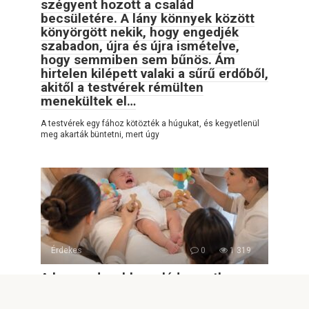
szégyent hozott a család
becsületére. A lány könnyek között
könyörgött nekik, hogy engedjék
szabadon, újra és újra ismételve,
hogy semmiben sem bűnös. Ám
hirtelen kilépett valaki a sűrű erdőből,
akitől a testvérek rémülten
menekültek el…
A testvérek egy fához kötözték a húgukat, és kegyetlenül
meg akarták büntetni, mert úgy
Érdekes
0
1 319
A leggazdagabb család egyetlen
örököse már betöltötte a három
hónapos kort, mégis megállás nélkül