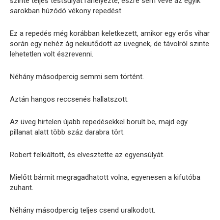
szinte teljes testsúlyát ráhelyezte, észre sem véve az egyik
sarokban húzódó vékony repedést.
Ez a repedés még korábban keletkezett, amikor egy erős vihar
során egy nehéz ág nekiütődött az üvegnek, de távolról szinte
lehetetlen volt észrevenni.
Néhány másodpercig semmi sem történt.
Aztán hangos reccsenés hallatszott.
Az üveg hirtelen újabb repedésekkel borult be, majd egy
pillanat alatt több száz darabra tört.
Robert felkiáltott, és elvesztette az egyensúlyát.
Mielőtt bármit megragadhatott volna, egyenesen a kifutóba
zuhant.
Néhány másodpercig teljes csend uralkodott.