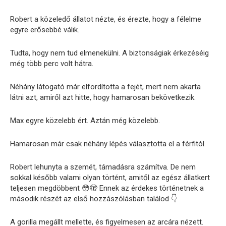
Robert a közeledő állatot nézte, és érezte, hogy a félelme
egyre erősebbé válik.
Tudta, hogy nem tud elmenekülni. A biztonságiak érkezéséig
még több perc volt hátra.
Néhány látogató már elfordította a fejét, mert nem akarta
látni azt, amiről azt hitte, hogy hamarosan bekövetkezik.
Max egyre közelebb ért. Aztán még közelebb.
Hamarosan már csak néhány lépés választotta el a férfitól.
Robert lehunyta a szemét, támadásra számítva. De nem
sokkal később valami olyan történt, amitől az egész állatkert
teljesen megdöbbent 😳🫣 Ennek az érdekes történetnek a
második részét az első hozzászólásban találod 👇
A gorilla megállt mellette, és figyelmesen az arcára nézett.