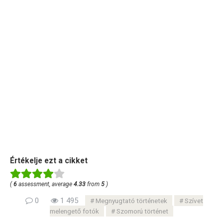
Értékelje ezt a cikket
(
6
assessment, average
4.33
from
5
)
0
1 495
Megnyugtató történetek
Szívet
melengető fotók
Szomorú történet