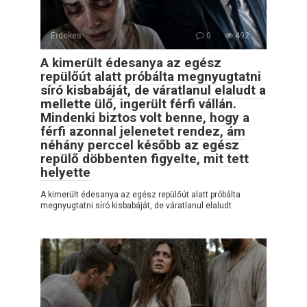
Érdekes
0
492
A kimerült édesanya az egész
repülőút alatt próbálta megnyugtatni
síró kisbabáját, de váratlanul elaludt a
mellette ülő, ingerült férfi vállán.
Mindenki biztos volt benne, hogy a
férfi azonnal jelenetet rendez, ám
néhány perccel később az egész
repülő döbbenten figyelte, mit tett
helyette
A kimerült édesanya az egész repülőút alatt próbálta
megnyugtatni síró kisbabáját, de váratlanul elaludt