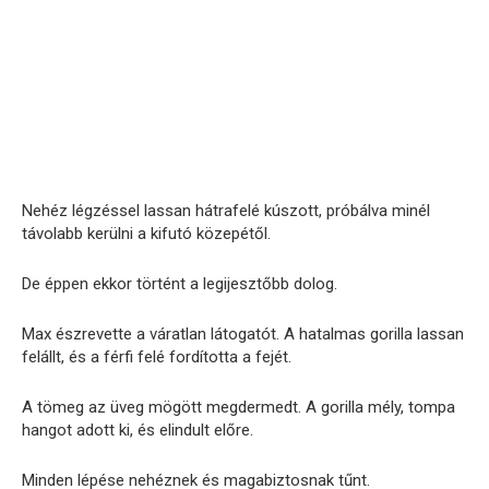
Nehéz légzéssel lassan hátrafelé kúszott, próbálva minél
távolabb kerülni a kifutó közepétől.
De éppen ekkor történt a legijesztőbb dolog.
Max észrevette a váratlan látogatót. A hatalmas gorilla lassan
felállt, és a férfi felé fordította a fejét.
A tömeg az üveg mögött megdermedt. A gorilla mély, tompa
hangot adott ki, és elindult előre.
Minden lépése nehéznek és magabiztosnak tűnt.