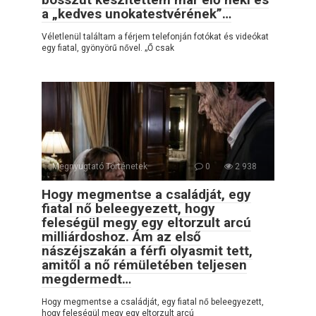
a „kedves unokatestvérének”…
Véletlenül találtam a férjem telefonján fotókat és videókat
egy fiatal, gyönyörű nővel. „Ő csak
Megnyugtató Történetek
0
2 938
Hogy megmentse a családját, egy
fiatal nő beleegyezett, hogy
feleségül megy egy eltorzult arcú
milliárdoshoz. Ám az első
nászéjszakán a férfi olyasmit tett,
amitől a nő rémületében teljesen
megdermedt…
Hogy megmentse a családját, egy fiatal nő beleegyezett,
hogy feleségül megy egy eltorzult arcú