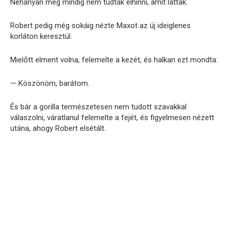
Néhányan még mindig nem tudták elhinni, amit láttak.
Robert pedig még sokáig nézte Maxot az új ideiglenes
korláton keresztül.
Mielőtt elment volna, felemelte a kezét, és halkan ezt mondta:
— Köszönöm, barátom.
És bár a gorilla természetesen nem tudott szavakkal
válaszolni, váratlanul felemelte a fejét, és figyelmesen nézett
utána, ahogy Robert elsétált.