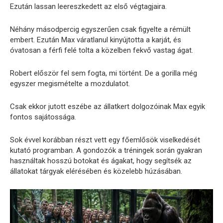
Ezután lassan leereszkedett az első végtagjaira.
Néhány másodpercig egyszerűen csak figyelte a rémült
embert. Ezután Max váratlanul kinyújtotta a karját, és
óvatosan a férfi felé tolta a közelben fekvő vastag ágat.
Robert először fel sem fogta, mi történt. De a gorilla még
egyszer megismételte a mozdulatot.
Csak ekkor jutott eszébe az állatkert dolgozóinak Max egyik
fontos sajátossága.
Sok évvel korábban részt vett egy főemlősök viselkedését
kutató programban. A gondozók a tréningek során gyakran
használtak hosszú botokat és ágakat, hogy segítsék az
állatokat tárgyak elérésében és közelebb húzásában.