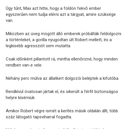
Úgy tűnt, Max azt hitte, hogy a földön fekvő ember
egyszerűen nem tudja elérni azt a tárgyat, amire szüksége
van.
Miközben az üveg mögött álló emberek próbálták feldolgozni
a történteket, a gorilla nyugodtan ült Robert mellett, és a
legkisebb agressziót sem mutatta.
Csak időnként pillantott rá, mintha ellenőrizné, hogy minden
rendben van-e vele.
Néhány perc múlva az állatkert dolgozói beléptek a kifutóba.
Rendkívül óvatosan jártak el, és sikerült a férfit biztonságos
helyre kísérniük.
Amikor Robert végre ismét a kerítés másik oldalán állt, több
száz látogató tapsviharral fogadta.