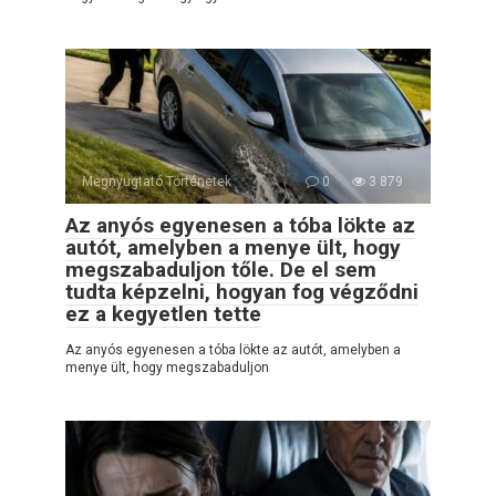
Megnyugtató Történetek
0
3 879
Az anyós egyenesen a tóba lökte az
autót, amelyben a menye ült, hogy
megszabaduljon tőle. De el sem
tudta képzelni, hogyan fog végződni
ez a kegyetlen tette
Az anyós egyenesen a tóba lökte az autót, amelyben a
menye ült, hogy megszabaduljon