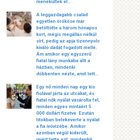
menekültek el…
A leggazdagabb család
egyetlen örököse már
betöltötte a három hónapos
kort, mégis megállás nélkül
sírt, pedig az apja tizennyolc
kiváló dadát fogadott mellé.
Ám amikor egy egyszerű
fiatal lány munkába állt a
házban, mindenki
döbbenten nézte, amit tett…
Egy nő minden nap egy kis
fiolával járta az utcákat, és
fiatal nők nyálát vásárolta fel,
minden egyes mintáért 5
000 dollárt fizetve. Ezután
titokban belekeverte a nyálat
a fia ivóvizébe. Amikor
azonban végül kiderült,
miért tette ezt, mindenkit