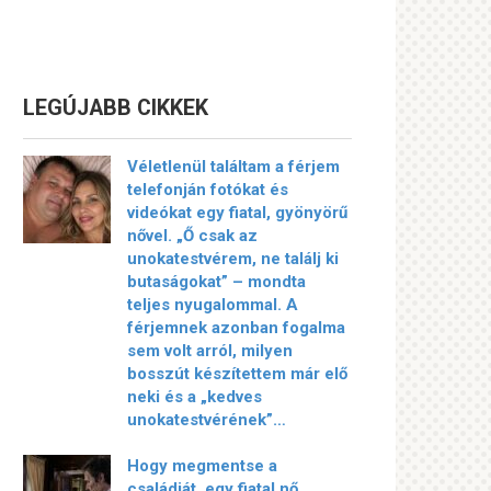
LEGÚJABB CIKKEK
Véletlenül találtam a férjem
telefonján fotókat és
videókat egy fiatal, gyönyörű
nővel. „Ő csak az
unokatestvérem, ne találj ki
butaságokat” – mondta
teljes nyugalommal. A
férjemnek azonban fogalma
sem volt arról, milyen
bosszút készítettem már elő
neki és a „kedves
unokatestvérének”…
Hogy megmentse a
családját, egy fiatal nő