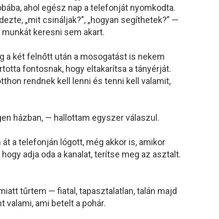
obába, ahol egész nap a telefonját nyomkodta.
dezte, „mit csináljak?”, „hogyan segíthetek?” —
 munkát keresni sem akart.
g a két felnőtt után a mosogatást is nekem
totta fontosnak, hogy eltakarítsa a tányérját.
hon rendnek kell lenni és tenni kell valamit,
gen házban, — hallottam egyszer válaszul.
 át a telefonján lógott, még akkor is, amikor
hogy adja oda a kanalat, terítse meg az asztalt.
miatt tűrtem — fiatal, tapasztalatlan, talán majd
 valami, ami betelt a pohár.