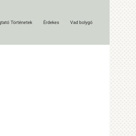
tató Történetek
Érdekes
Vad bolygó