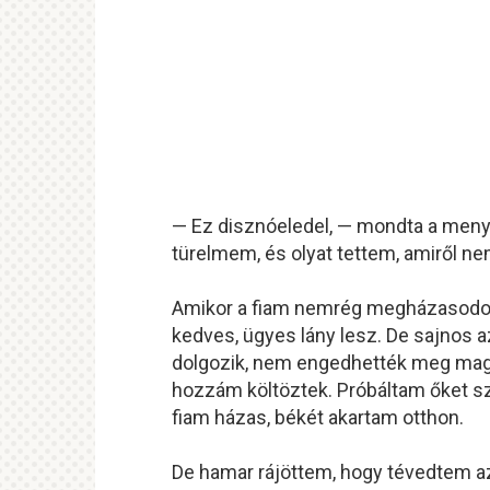
— Ez disznóeledel, — mondta a menye
türelmem, és olyat tettem, amiről n
Amikor a fiam nemrég megházasodott
kedves, ügyes lány lesz. De sajnos 
dolgozik, nem engedhették meg magu
hozzám költöztek. Próbáltam őket sz
fiam házas, békét akartam otthon.
De hamar rájöttem, hogy tévedtem a