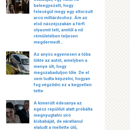
beleegyezett, hogy
feleségül megy egy eltorzult
arcú milliárdoshoz. Ám az
első nászéjszakán a férfi
olyasmit tett, amitől a nő
rémületében teljesen
megdermedt…
Az anyós egyenesen a tóba
lökte az autót, amelyben a
menye ült, hogy
megszabaduljon tőle. De el
sem tudta képzelni, hogyan
fog végződni ez a kegyetlen
tette
A kimerült édesanya az
egész repülőút alatt próbálta
megnyugtatni síró
kisbabáját, de váratlanul
elaludt a mellette ülő,