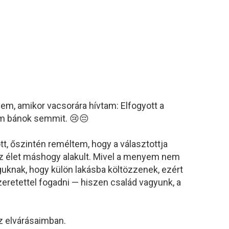
m, amikor vacsorára hívtam: Elfogyott a
em bánok semmit. 😢😔
, őszintén reméltem, hogy a választottja
az élet máshogy alakult. Mivel a menyem nem
knak, hogy külön lakásba költözzenek, ezért
eretettel fogadni — hiszen család vagyunk, a
z elvárásaimban.