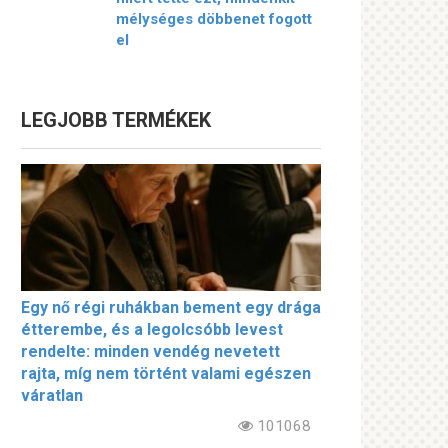
mélységes döbbenet fogott
el
LEGJOBB TERMÉKEK
Egy nő régi ruhákban bement egy drága
étterembe, és a legolcsóbb levest
rendelte: minden vendég nevetett
rajta, míg nem történt valami egészen
váratlan
101068