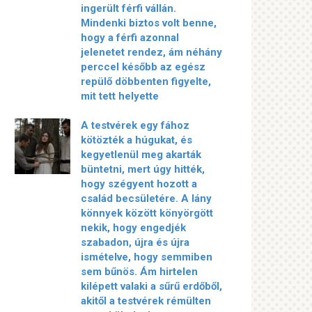
ingerült férfi vállán.
Mindenki biztos volt benne,
hogy a férfi azonnal
jelenetet rendez, ám néhány
perccel később az egész
repülő döbbenten figyelte,
mit tett helyette
A testvérek egy fához
kötözték a húgukat, és
kegyetlenül meg akarták
büntetni, mert úgy hitték,
hogy szégyent hozott a
család becsületére. A lány
könnyek között könyörgött
nekik, hogy engedjék
szabadon, újra és újra
ismételve, hogy semmiben
sem bűnös. Ám hirtelen
kilépett valaki a sűrű erdőből,
akitől a testvérek rémülten