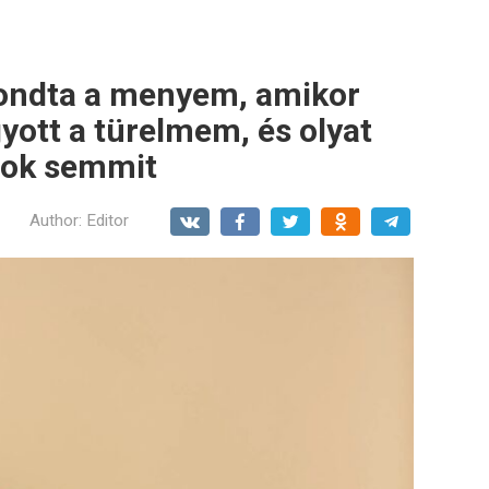
mondta a menyem, amikor
yott a türelmem, és olyat
nok semmit
Author:
Editor