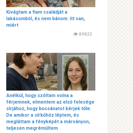
Kivágtam a fiam családját a
lakásomból, és nem bánom: itt van,
miért
89832
Anélkül, hogy szóltam volna a
férjemnek, elmentem az első felesége
sírjához, hogy bocsánatot kérjek tőle:
De amikor a sírkőhöz léptem, és
megláttam a fényképét a márványon,
teljesen megrémültem