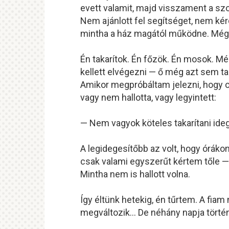
evett valamit, majd visszament a sz
Nem ajánlott fel segítséget, nem kér
mintha a ház magától működne. Még
Én takarítok. Én főzök. Én mosok. Mé
kellett elvégezni — ő még azt sem tar
Amikor megpróbáltam jelezni, hogy ott
vagy nem hallotta, vagy legyintett:
— Nem vagyok köteles takarítani ide
A legidegesítőbb az volt, hogy órákon
csak valami egyszerűt kértem tőle — 
Mintha nem is hallott volna.
Így éltünk hetekig, én tűrtem. A fiam 
megváltozik… De néhány napja történt