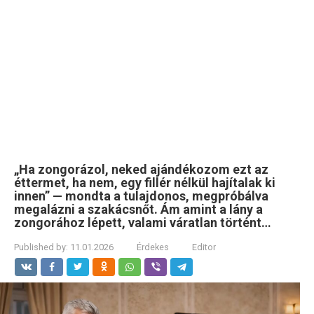
„Ha zongorázol, neked ajándékozom ezt az
éttermet, ha nem, egy fillér nélkül hajítalak ki
innen” — mondta a tulajdonos, megpróbálva
megalázni a szakácsnőt. Ám amint a lány a
zongorához lépett, valami váratlan történt…
Published by:
11.01.2026
Érdekes
Editor