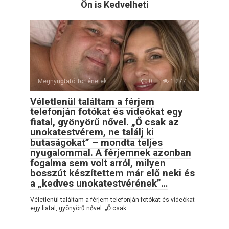
Ön is Kedvelheti
Megnyugtató Történetek
0
1 277
Véletlenül találtam a férjem
telefonján fotókat és videókat egy
fiatal, gyönyörű nővel. „Ő csak az
unokatestvérem, ne találj ki
butaságokat” – mondta teljes
nyugalommal. A férjemnek azonban
fogalma sem volt arról, milyen
bosszút készítettem már elő neki és
a „kedves unokatestvérének”…
Véletlenül találtam a férjem telefonján fotókat és videókat
egy fiatal, gyönyörű nővel. „Ő csak