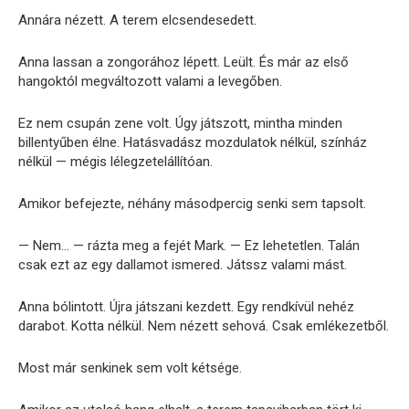
Annára nézett. A terem elcsendesedett.
Anna lassan a zongorához lépett. Leült. És már az első
hangoktól megváltozott valami a levegőben.
Ez nem csupán zene volt. Úgy játszott, mintha minden
billentyűben élne. Hatásvadász mozdulatok nélkül, színház
nélkül — mégis lélegzetelállítóan.
Amikor befejezte, néhány másodpercig senki sem tapsolt.
— Nem… — rázta meg a fejét Mark. — Ez lehetetlen. Talán
csak ezt az egy dallamot ismered. Játssz valami mást.
Anna bólintott. Újra játszani kezdett. Egy rendkívül nehéz
darabot. Kotta nélkül. Nem nézett sehová. Csak emlékezetből.
Most már senkinek sem volt kétsége.