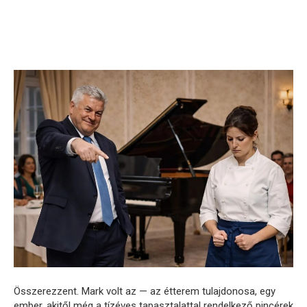
Összerezzent. Mark volt az — az étterem tulajdonosa, egy
ember, akitől még a tízéves tapasztalattal rendelkező pincérek