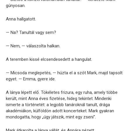
gúnyosan.
Anna hallgatott.
— Na? Tanultál vagy sem?
— Nem, — válaszolta halkan.
A teremben kissé elcsendesedett a hangulat.
— Micsoda meglepetés, — húzta el a szót Mark, majd tapsolt
egyet. — Emma, gyere ide.
A lánya lépett elő. Tökéletes frizura, egy ruha, amely többe
került, mint Anna éves fizetése, hideg tekintet. Mindenki
ismerte a történetét: a legjobb tanároknál tanult, drága
akadémiákon, külföldön adott koncerteket. Mark gyakran
mondogatta, hogy „úgy játszik, mint egy zseni”.
Mark átkarolta a lánya vállát, és Annára nézett.