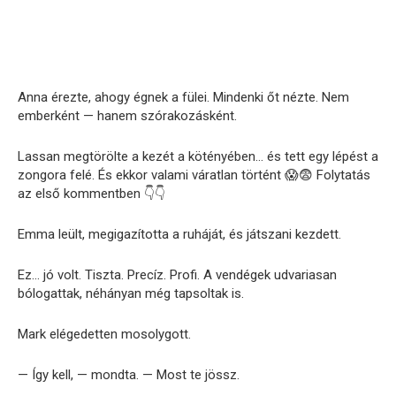
Anna érezte, ahogy égnek a fülei. Mindenki őt nézte. Nem
emberként — hanem szórakozásként.
Lassan megtörölte a kezét a kötényében… és tett egy lépést a
zongora felé. És ekkor valami váratlan történt 😱😨 Folytatás
az első kommentben 👇👇
Emma leült, megigazította a ruháját, és játszani kezdett.
Ez… jó volt. Tiszta. Precíz. Profi. A vendégek udvariasan
bólogattak, néhányan még tapsoltak is.
Mark elégedetten mosolygott.
— Így kell, — mondta. — Most te jössz.