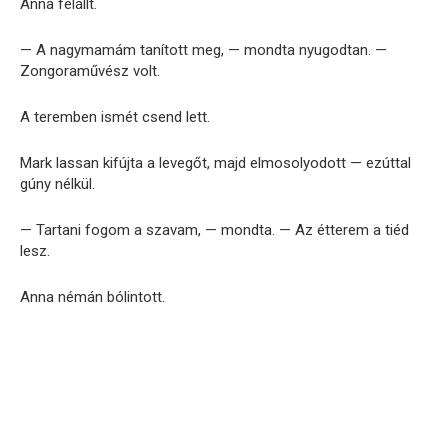
Anna felállt.
— A nagymamám tanított meg, — mondta nyugodtan. —
Zongoraművész volt.
A teremben ismét csend lett.
Mark lassan kifújta a levegőt, majd elmosolyodott — ezúttal
gúny nélkül.
— Tartani fogom a szavam, — mondta. — Az étterem a tiéd
lesz.
Anna némán bólintott.