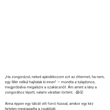
„Ha zongorázol, neked ajándékozom ezt az éttermet, ha nem,
egy fillér nélkül hajítalak ki innen” — mondta a tulajdonos,
megpróbálva megalázni a szakácsnőt. Ám amint a lány a
zongorához lépett, valami váratlan történt… 😱😲
Anna éppen egy tálcát vitt forró hússal, amikor egy kéz
hirtelen megragadta a csuklóját.