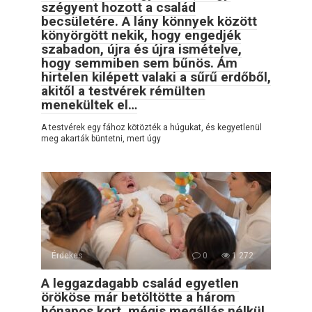
szégyent hozott a család
becsületére. A lány könnyek között
könyörgött nekik, hogy engedjék
szabadon, újra és újra ismételve,
hogy semmiben sem bűnös. Ám
hirtelen kilépett valaki a sűrű erdőből,
akitől a testvérek rémülten
menekültek el…
A testvérek egy fához kötözték a húgukat, és kegyetlenül
meg akarták büntetni, mert úgy
Érdekes
0
1 272
A leggazdagabb család egyetlen
örököse már betöltötte a három
hónapos kort, mégis megállás nélkül