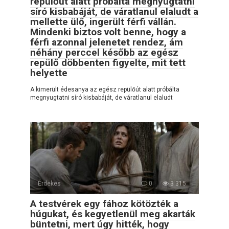
repülőút alatt próbálta megnyugtatni
síró kisbabáját, de váratlanul elaludt a
mellette ülő, ingerült férfi vállán.
Mindenki biztos volt benne, hogy a
férfi azonnal jelenetet rendez, ám
néhány perccel később az egész
repülő döbbenten figyelte, mit tett
helyette
A kimerült édesanya az egész repülőút alatt próbálta
megnyugtatni síró kisbabáját, de váratlanul elaludt
Érdekes
0
3 315
A testvérek egy fához kötözték a
húgukat, és kegyetlenül meg akarták
büntetni, mert úgy hitték, hogy