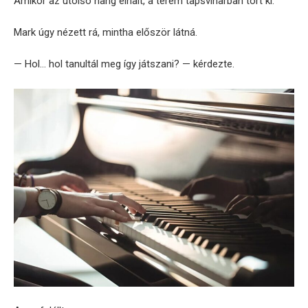
Amikor az utolsó hang elhalt, a terem tapsviharban tört ki.
Mark úgy nézett rá, mintha először látná.
— Hol… hol tanultál meg így játszani? — kérdezte.