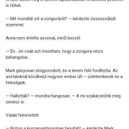
is féltek.
— Mit mondtál ott a zongoráról? — kérdezte összeszűkült
szemmel.
Anna nem értette azonnal, miről beszél.
— Én… én csak azt mondtam, hogy a zongora nincs
behangolva.
Mark gúnyosan elvigyorodott, és a terem felé fordította. Az
asztaloknál körülbelül negyven ember ült — üzletemberek és a
feleségeik.
— Hallották? — mondta hangosan. — A mi szakácsnőnk még
zenész is.
Valaki felnevetett.
— Biztos a konzervatóriumban tanultál? — kérdezte Mark