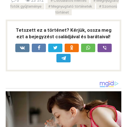
0
23 572
Csodálatos mentés
Megnyugtató
fotók gyűjteménye
Megnyugtató történetek
Szomorú
történet
Tetszett ez a történet? Kérjük, ossza meg
ezt a bejegyzést családjával és barátaival!