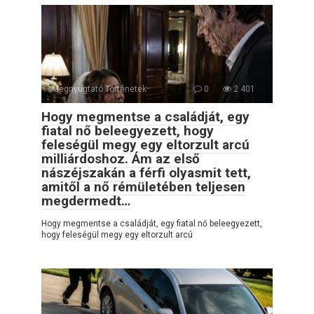
Megnyugtató Történetek
0
2 401
Hogy megmentse a családját, egy
fiatal nő beleegyezett, hogy
feleségül megy egy eltorzult arcú
milliárdoshoz. Ám az első
nászéjszakán a férfi olyasmit tett,
amitől a nő rémületében teljesen
megdermedt…
Hogy megmentse a családját, egy fiatal nő beleegyezett,
hogy feleségül megy egy eltorzult arcú