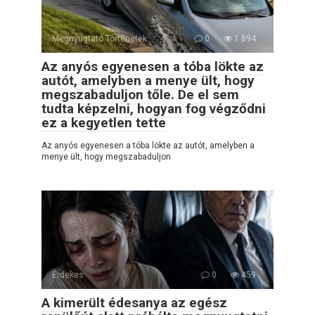
Megnyugtató Történetek
0
1 894
Az anyós egyenesen a tóba lökte az
autót, amelyben a menye ült, hogy
megszabaduljon tőle. De el sem
tudta képzelni, hogyan fog végződni
ez a kegyetlen tette
Az anyós egyenesen a tóba lökte az autót, amelyben a
menye ült, hogy megszabaduljon
Érdekes
0
459
A kimerült édesanya az egész