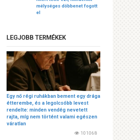
mélységes döbbenet fogott
el
LEGJOBB TERMÉKEK
Egy nő régi ruhákban bement egy drága
étterembe, és a legolcsóbb levest
rendelte: minden vendég nevetett
rajta, míg nem történt valami egészen
váratlan
101068