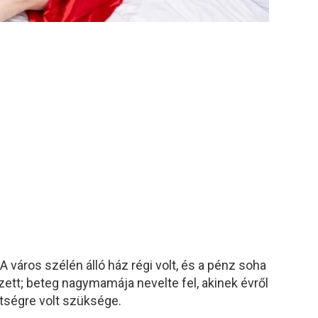
A város szélén álló ház régi volt, és a pénz soha
ezett; beteg nagymamája nevelte fel, akinek évről
tségre volt szüksége.