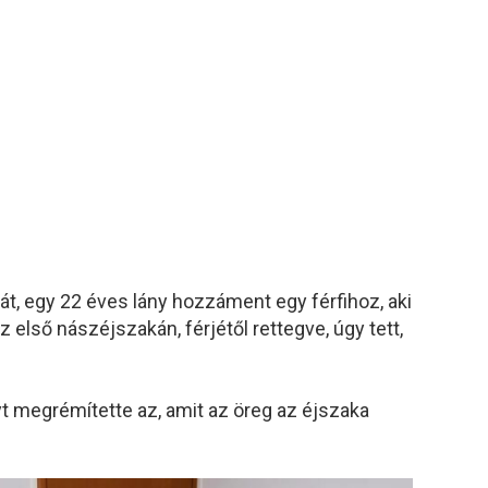
 egy 22 éves lány hozzáment egy férfihoz, aki
z első nászéjszakán, férjétől rettegve, úgy tett,
nyt megrémítette az, amit az öreg az éjszaka