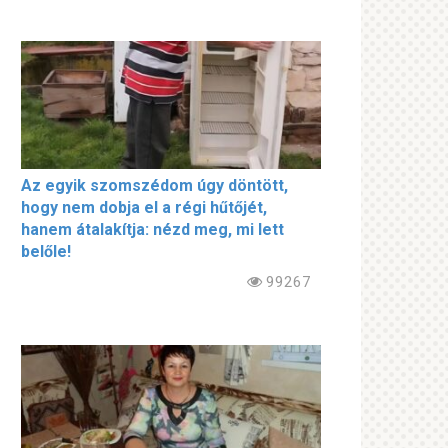
Az egyik szomszédom úgy döntött,
hogy nem dobja el a régi hűtőjét,
hanem átalakítja: nézd meg, mi lett
belőle!
99267