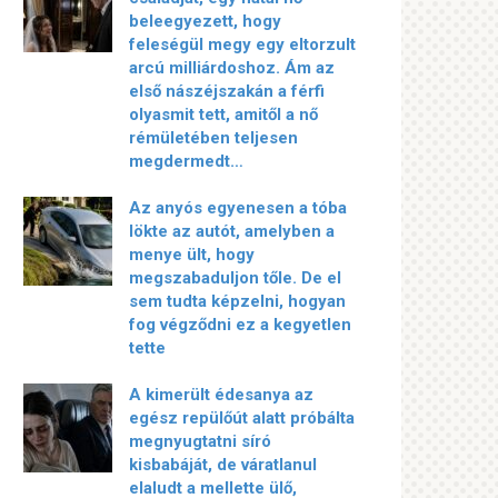
beleegyezett, hogy
feleségül megy egy eltorzult
arcú milliárdoshoz. Ám az
első nászéjszakán a férfi
olyasmit tett, amitől a nő
rémületében teljesen
megdermedt…
Az anyós egyenesen a tóba
lökte az autót, amelyben a
menye ült, hogy
megszabaduljon tőle. De el
sem tudta képzelni, hogyan
fog végződni ez a kegyetlen
tette
A kimerült édesanya az
egész repülőút alatt próbálta
megnyugtatni síró
kisbabáját, de váratlanul
elaludt a mellette ülő,