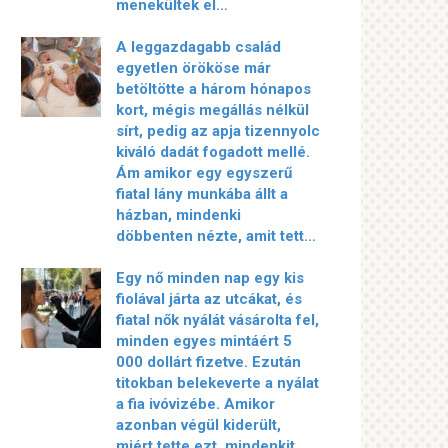
menekültek el…
A leggazdagabb család
egyetlen örököse már
betöltötte a három hónapos
kort, mégis megállás nélkül
sírt, pedig az apja tizennyolc
kiváló dadát fogadott mellé.
Ám amikor egy egyszerű
fiatal lány munkába állt a
házban, mindenki
döbbenten nézte, amit tett…
Egy nő minden nap egy kis
fiolával járta az utcákat, és
fiatal nők nyálát vásárolta fel,
minden egyes mintáért 5
000 dollárt fizetve. Ezután
titokban belekeverte a nyálat
a fia ivóvizébe. Amikor
azonban végül kiderült,
miért tette ezt, mindenkit