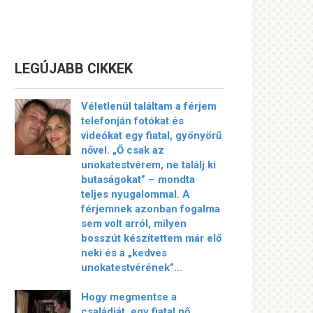
LEGÚJABB CIKKEK
Véletlenül találtam a férjem
telefonján fotókat és
videókat egy fiatal, gyönyörű
nővel. „Ő csak az
unokatestvérem, ne találj ki
butaságokat” – mondta
teljes nyugalommal. A
férjemnek azonban fogalma
sem volt arról, milyen
bosszút készítettem már elő
neki és a „kedves
unokatestvérének”…
Hogy megmentse a
családját, egy fiatal nő