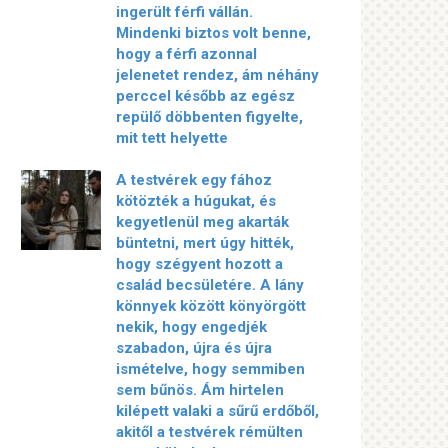
ingerült férfi vállán.
Mindenki biztos volt benne,
hogy a férfi azonnal
jelenetet rendez, ám néhány
perccel később az egész
repülő döbbenten figyelte,
mit tett helyette
A testvérek egy fához
kötözték a húgukat, és
kegyetlenül meg akarták
büntetni, mert úgy hitték,
hogy szégyent hozott a
család becsületére. A lány
könnyek között könyörgött
nekik, hogy engedjék
szabadon, újra és újra
ismételve, hogy semmiben
sem bűnös. Ám hirtelen
kilépett valaki a sűrű erdőből,
akitől a testvérek rémülten