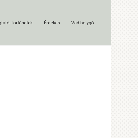
tató Történetek
Érdekes
Vad bolygó