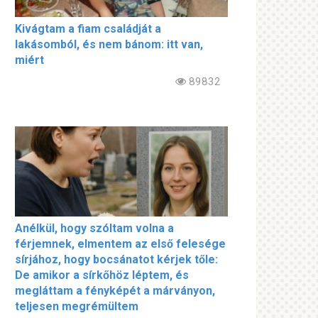
Kivágtam a fiam családját a
lakásomból, és nem bánom: itt van,
miért
89832
Anélkül, hogy szóltam volna a
férjemnek, elmentem az első felesége
sírjához, hogy bocsánatot kérjek tőle:
De amikor a sírkőhöz léptem, és
megláttam a fényképét a márványon,
teljesen megrémültem