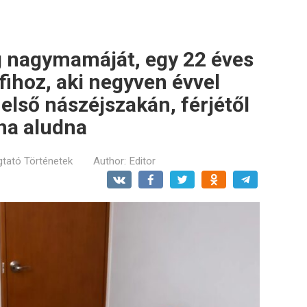
 nagymamáját, egy 22 éves
ihoz, aki negyven évvel
 első nászéjszakán, férjétől
tha aludna
tató Történetek
Author:
Editor