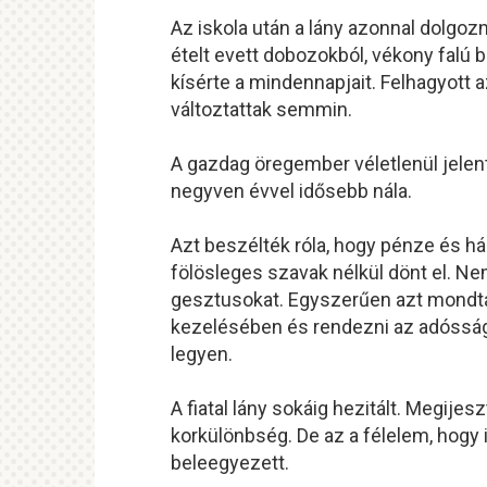
Az iskola után a lány azonnal dolgozni
ételt evett dobozokból, vékony falú b
kísérte a mindennapjait. Felhagyott
változtattak semmin.
A gazdag öregember véletlenül jelen
negyven évvel idősebb nála.
Azt beszélték róla, hogy pénze és h
fölösleges szavak nélkül dönt el. Ne
gesztusokat. Egyszerűen azt mondta
kezelésében és rendezni az adósságo
legyen.
A fiatal lány sokáig hezitált. Megijes
korkülönbség. De az a félelem, hogy
beleegyezett.