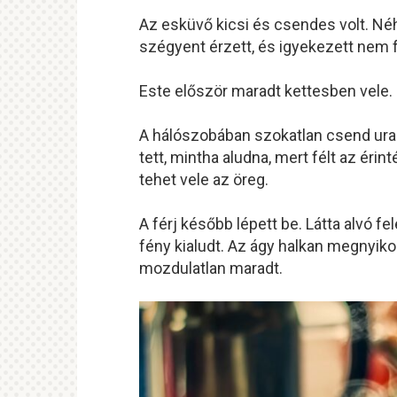
Az esküvő kicsi és csendes volt. Né
szégyent érzett, és igyekezett nem f
Este először maradt kettesben vele.
A hálószobában szokatlan csend uralko
tett, mintha aludna, mert félt az érinté
tehet vele az öreg.
A férj később lépett be. Látta alvó f
fény kialudt. Az ágy halkan megnyiko
mozdulatlan maradt.