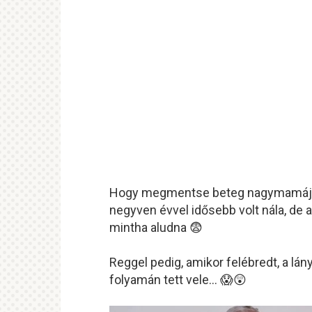
Hogy megmentse beteg nagymamáját,
negyven évvel idősebb volt nála, de a
mintha aludna 😨
Reggel pedig, amikor felébredt, a lá
folyamán tett vele… 😱😲