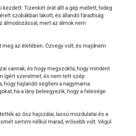
 kezdett. Tizenkét órát állt a gép mellett, hideg
érelt szobákban lakott, és állandó fáradtság
 az álmodozással, mert az álmok nem
t meg az életében. Özvegy volt, és majdnem
ázai vannak, és hogy megszokta, hogy mindent
m ígért szerelmet, és nem tett szép
, hogy hajlandó segíteni a nagymama
kat, ha a lány beleegyezik, hogy a felesége
ztették az ősz hajszálai, lassú mozdulatai és a
 ismét semmi nélkül marad, erősebb volt. Végül