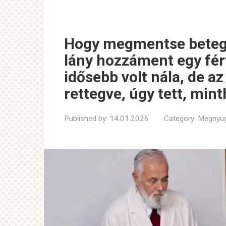
Hogy megmentse beteg
lány hozzáment egy férf
idősebb volt nála, de az
rettegve, úgy tett, min
Published by:
14.01.2026
Category:
Megnyug