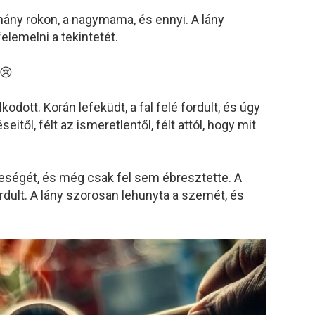
hány rokon, a nagymama, és ennyi. A lány
elemelni a tekintetét.
 😢
dott. Korán lefeküdt, a fal felé fordult, és úgy
seitől, félt az ismeretlentől, félt attól, hogy mit
eleségét, és még csak fel sem ébresztette. A
rdult. A lány szorosan lehunyta a szemét, és