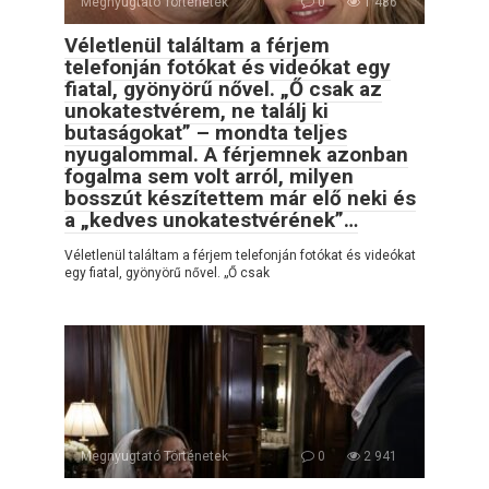
Megnyugtató Történetek
0
1 486
Véletlenül találtam a férjem
telefonján fotókat és videókat egy
fiatal, gyönyörű nővel. „Ő csak az
unokatestvérem, ne találj ki
butaságokat” – mondta teljes
nyugalommal. A férjemnek azonban
fogalma sem volt arról, milyen
bosszút készítettem már elő neki és
a „kedves unokatestvérének”…
Véletlenül találtam a férjem telefonján fotókat és videókat
egy fiatal, gyönyörű nővel. „Ő csak
Megnyugtató Történetek
0
2 941