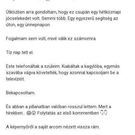
Útközben arra gondoltam, hogy ez csupán egy hétköznapi
jócselekedet volt. Semmi több. Egy egyszerű segítség az
úton, egy ünnepnapon.
Fogalmam sem volt, mivé válik ez számomra.
Tíz nap telt el.
Este telefonáltak a szüleim. Kiabáltak a kagylóba, egymás
szavába vágva követelték, hogy azonnal kapcsoljam be a
televíziót.
Bekapcsoltam.
És abban a pillanatban valóban rosszul lettem. Mert a
hírekben… 😱😲 Folytatás az első kommentben 👇👇
A képernyőről a saját arcom nézett vissza rám.