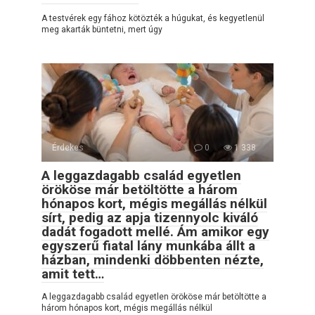
A testvérek egy fához kötözték a húgukat, és kegyetlenül
meg akarták büntetni, mert úgy
Érdekes
0
1 338
A leggazdagabb család egyetlen
örököse már betöltötte a három
hónapos kort, mégis megállás nélkül
sírt, pedig az apja tizennyolc kiváló
dadát fogadott mellé. Ám amikor egy
egyszerű fiatal lány munkába állt a
házban, mindenki döbbenten nézte,
amit tett…
A leggazdagabb család egyetlen örököse már betöltötte a
három hónapos kort, mégis megállás nélkül