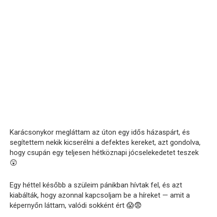
Karácsonykor megláttam az úton egy idős házaspárt, és
segítettem nekik kicserélni a defektes kereket, azt gondolva,
hogy csupán egy teljesen hétköznapi jócselekedetet teszek
😲
Egy héttel később a szüleim pánikban hívtak fel, és azt
kiabálták, hogy azonnal kapcsoljam be a híreket — amit a
képernyőn láttam, valódi sokként ért 😱😨