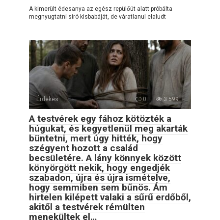
A kimerült édesanya az egész repülőút alatt próbálta
megnyugtatni síró kisbabáját, de váratlanul elaludt
Érdekes
0
3 599
A testvérek egy fához kötözték a
húgukat, és kegyetlenül meg akarták
büntetni, mert úgy hitték, hogy
szégyent hozott a család
becsületére. A lány könnyek között
könyörgött nekik, hogy engedjék
szabadon, újra és újra ismételve,
hogy semmiben sem bűnös. Ám
hirtelen kilépett valaki a sűrű erdőből,
akitől a testvérek rémülten
menekültek el…