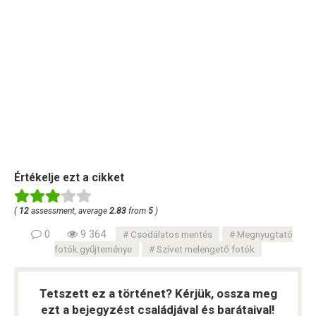
Értékelje ezt a cikket
(
12
assessment, average
2.83
from
5
)
0
9 364
Csodálatos mentés
Megnyugtató
fotók gyűjteménye
Szívet melengető fotók
Tetszett ez a történet? Kérjük, ossza meg
ezt a bejegyzést családjával és barátaival!