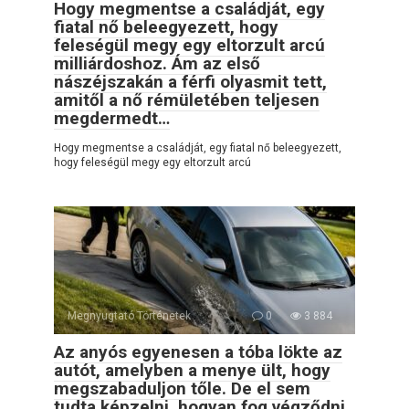
Hogy megmentse a családját, egy
fiatal nő beleegyezett, hogy
feleségül megy egy eltorzult arcú
milliárdoshoz. Ám az első
nászéjszakán a férfi olyasmit tett,
amitől a nő rémületében teljesen
megdermedt…
Hogy megmentse a családját, egy fiatal nő beleegyezett,
hogy feleségül megy egy eltorzult arcú
Megnyugtató Történetek
0
3 884
Az anyós egyenesen a tóba lökte az
autót, amelyben a menye ült, hogy
megszabaduljon tőle. De el sem
tudta képzelni, hogyan fog végződni