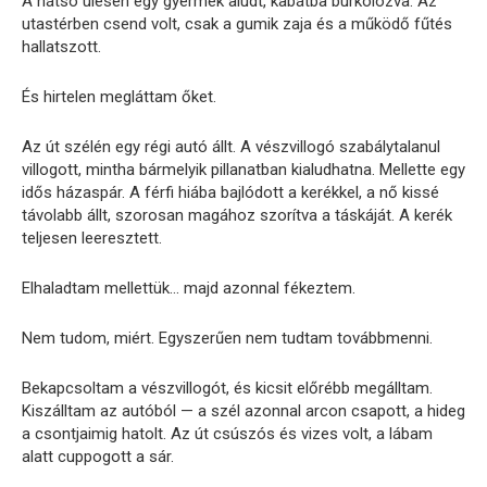
A hátsó ülésen egy gyermek aludt, kabátba burkolózva. Az
utastérben csend volt, csak a gumik zaja és a működő fűtés
hallatszott.
És hirtelen megláttam őket.
Az út szélén egy régi autó állt. A vészvillogó szabálytalanul
villogott, mintha bármelyik pillanatban kialudhatna. Mellette egy
idős házaspár. A férfi hiába bajlódott a kerékkel, a nő kissé
távolabb állt, szorosan magához szorítva a táskáját. A kerék
teljesen leeresztett.
Elhaladtam mellettük… majd azonnal fékeztem.
Nem tudom, miért. Egyszerűen nem tudtam továbbmenni.
Bekapcsoltam a vészvillogót, és kicsit előrébb megálltam.
Kiszálltam az autóból — a szél azonnal arcon csapott, a hideg
a csontjaimig hatolt. Az út csúszós és vizes volt, a lábam
alatt cuppogott a sár.