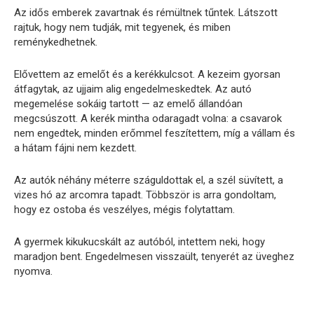
Az idős emberek zavartnak és rémültnek tűntek. Látszott
rajtuk, hogy nem tudják, mit tegyenek, és miben
reménykedhetnek.
Elővettem az emelőt és a kerékkulcsot. A kezeim gyorsan
átfagytak, az ujjaim alig engedelmeskedtek. Az autó
megemelése sokáig tartott — az emelő állandóan
megcsúszott. A kerék mintha odaragadt volna: a csavarok
nem engedtek, minden erőmmel feszítettem, míg a vállam és
a hátam fájni nem kezdett.
Az autók néhány méterre száguldottak el, a szél süvített, a
vizes hó az arcomra tapadt. Többször is arra gondoltam,
hogy ez ostoba és veszélyes, mégis folytattam.
A gyermek kikukucskált az autóból, intettem neki, hogy
maradjon bent. Engedelmesen visszaült, tenyerét az üveghez
nyomva.