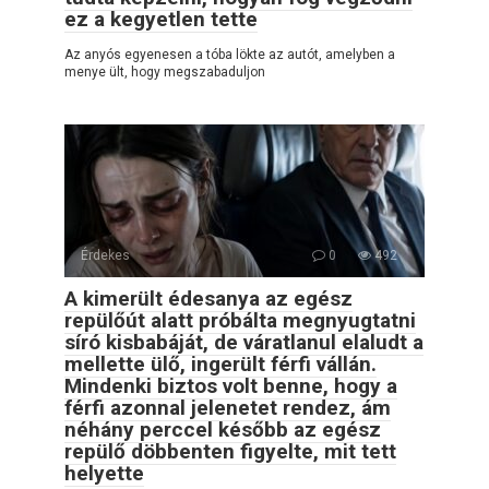
ez a kegyetlen tette
Az anyós egyenesen a tóba lökte az autót, amelyben a
menye ült, hogy megszabaduljon
Érdekes
0
492
A kimerült édesanya az egész
repülőút alatt próbálta megnyugtatni
síró kisbabáját, de váratlanul elaludt a
mellette ülő, ingerült férfi vállán.
Mindenki biztos volt benne, hogy a
férfi azonnal jelenetet rendez, ám
néhány perccel később az egész
repülő döbbenten figyelte, mit tett
helyette