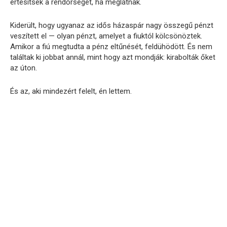
értesítsék a rendőrséget, ha meglátnak.
Kiderült, hogy ugyanaz az idős házaspár nagy összegű pénzt
veszített el — olyan pénzt, amelyet a fiuktól kölcsönöztek.
Amikor a fiú megtudta a pénz eltűnését, feldühödött. És nem
találtak ki jobbat annál, mint hogy azt mondják: kirabolták őket
az úton.
És az, aki mindezért felelt, én lettem.