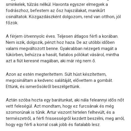
sminkelek, túlzás nélkül. Havonta egyszer elmegyek a
fodrászhoz, befestem az ősz hajszálakat, manikűrt
csináltatok. Közgazdászként dolgozom, rend van otthon, jól
főzök.
A férjem ötvennyolc éves. Teljesen átlagos férfi a korában.
Nem iszik, dolgozik, pénzt hoz haza. De az utóbbi időben
valami megváltozott benne. Gyakrabban nézegeti magát a
tükörben, behúzza a hasát, fiatalos pólókat vásárol, mintha
azt a fiút keresné magában, aki már rég nem ő.
Azon az estén megterítettem. Sült húst készítettem,
megcsináltam a kedvenc salátáját, elővettem a gombát.
Ettünk, és ismerősökről beszélgettünk.
Aztán szóba hozta egy barátunkat, aki nála feleannyi idős nőt
vett feleségül. Azt mondtam, hogy ez furcsának és még
szomorúnak is tűnik. Artur viszont hirtelen felhevült, és a
természetről, a férfi frissességről kezdett beszélni, meg arról,
hogy egy férfi a korral csak jobb és fiatalabb lesz.