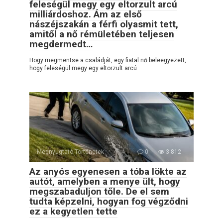
feleségül megy egy eltorzult arcú
milliárdoshoz. Ám az első
nászéjszakán a férfi olyasmit tett,
amitől a nő rémületében teljesen
megdermedt…
Hogy megmentse a családját, egy fiatal nő beleegyezett,
hogy feleségül megy egy eltorzult arcú
Megnyugtató Történetek
0
3 812
Az anyós egyenesen a tóba lökte az
autót, amelyben a menye ült, hogy
megszabaduljon tőle. De el sem
tudta képzelni, hogyan fog végződni
ez a kegyetlen tette