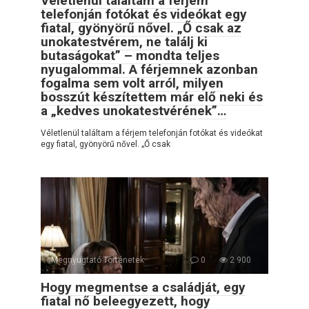
Véletlenül találtam a férjem
telefonján fotókat és videókat egy
fiatal, gyönyörű nővel. „Ő csak az
unokatestvérem, ne találj ki
butaságokat” – mondta teljes
nyugalommal. A férjemnek azonban
fogalma sem volt arról, milyen
bosszút készítettem már elő neki és
a „kedves unokatestvérének”…
Véletlenül találtam a férjem telefonján fotókat és videókat
egy fiatal, gyönyörű nővel. „Ő csak
Megnyugtató Történetek
0
2 900
Hogy megmentse a családját, egy
fiatal nő beleegyezett, hogy