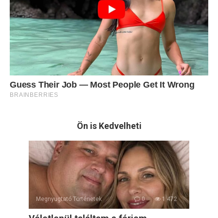
Ön is Kedvelheti
Megnyugtató Történetek
0
1 472