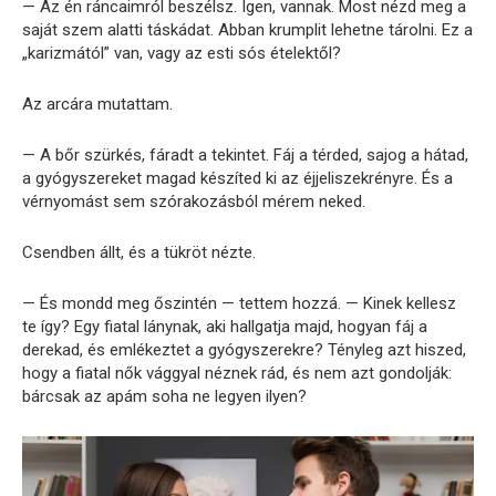
— Az én ráncaimról beszélsz. Igen, vannak. Most nézd meg a
saját szem alatti táskádat. Abban krumplit lehetne tárolni. Ez a
„karizmától” van, vagy az esti sós ételektől?
Az arcára mutattam.
— A bőr szürkés, fáradt a tekintet. Fáj a térded, sajog a hátad,
a gyógyszereket magad készíted ki az éjjeliszekrényre. És a
vérnyomást sem szórakozásból mérem neked.
Csendben állt, és a tükröt nézte.
— És mondd meg őszintén — tettem hozzá. — Kinek kellesz
te így? Egy fiatal lánynak, aki hallgatja majd, hogyan fáj a
derekad, és emlékeztet a gyógyszerekre? Tényleg azt hiszed,
hogy a fiatal nők vággyal néznek rád, és nem azt gondolják:
bárcsak az apám soha ne legyen ilyen?