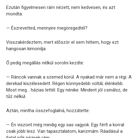
Ezután figyelmesen rám nézett, nem kedvesen, és azt
mondta:
— Észrevetted, mennyire megöregedtél?
Visszakérdeztem, mert először el sem hittem, hogy ezt
hangosan kimondja.
Ő pedig megállás nélkül sorolni kezdte:
— Ráncok vannak a szemed körül. A nyakad már nem a régi. A
derekad kiszélesedett. Régen könnyedebb voltál, élénkebb.
Most meg… házias lettél. Egy nénike. Mindent jól csinálsz, de
tűz nélkül.
Aztán, mintha összefoglalná, hozzátette:
— Én viszont még mindig egy sas vagyok. Egy férfi a korral
csak jobb lesz. Van tapasztalatom, karizmám. Ráadásul a
fiatal nők néznek rám.