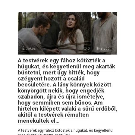
Érdekes
0
3 566
A testvérek egy fához kötözték a
húgukat, és kegyetlenül meg akarták
büntetni, mert úgy hitték, hogy
szégyent hozott a család
becsületére. A lány könnyek között
könyörgött nekik, hogy engedjék
szabadon, újra és újra ismételve,
hogy semmiben sem bűnös. Ám
hirtelen kilépett valaki a sűrű erdőből,
akitől a testvérek rémülten
menekültek el…
A testvérek egy fához kötözték a húgukat, és kegyetlenül