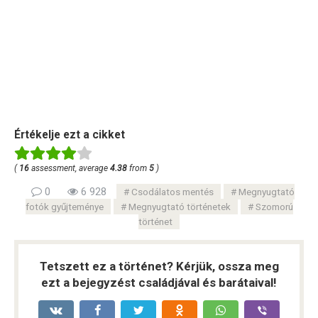
Értékelje ezt a cikket
(
16
assessment, average
4.38
from
5
)
0
6 928
Csodálatos mentés
Megnyugtató
fotók gyűjteménye
Megnyugtató történetek
Szomorú
történet
Tetszett ez a történet? Kérjük, ossza meg
ezt a bejegyzést családjával és barátaival!