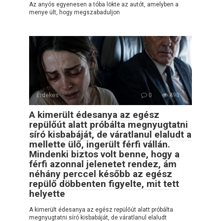
Az anyós egyenesen a tóba lökte az autót, amelyben a
menye ült, hogy megszabaduljon
Érdekes
0
490
A kimerült édesanya az egész
repülőút alatt próbálta megnyugtatni
síró kisbabáját, de váratlanul elaludt a
mellette ülő, ingerült férfi vállán.
Mindenki biztos volt benne, hogy a
férfi azonnal jelenetet rendez, ám
néhány perccel később az egész
repülő döbbenten figyelte, mit tett
helyette
A kimerült édesanya az egész repülőút alatt próbálta
megnyugtatni síró kisbabáját, de váratlanul elaludt