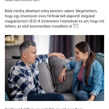
Belül mintha átkattant volna bennem valami. Megértettem,
hogy egy ötvennyolc éves férfinak kell alapvető dolgokat
magyaráznom 😢☹️ A történetem folytatását és azt, hogy mit
tettem, az első kommentben meséltem el 👇👇