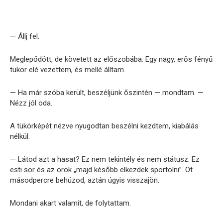
— Állj fel.
Meglepődött, de követett az előszobába. Egy nagy, erős fényű
tükör elé vezettem, és mellé álltam.
— Ha már szóba került, beszéljünk őszintén — mondtam. —
Nézz jól oda.
A tükörképét nézve nyugodtan beszélni kezdtem, kiabálás
nélkül.
— Látod azt a hasat? Ez nem tekintély és nem státusz. Ez
esti sör és az örök „majd később elkezdek sportolni”. Öt
másodpercre behúzod, aztán úgyis visszajön.
Mondani akart valamit, de folytattam.