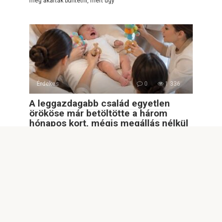
meg akarták büntetni, mert úgy
Érdekes
0
1 336
A leggazdagabb család egyetlen
örököse már betöltötte a három
hónapos kort, mégis megállás nélkül
sírt, pedig az apja tizennyolc kiváló
dadát fogadott mellé. Ám amikor egy
egyszerű fiatal lány munkába állt a
házban, mindenki döbbenten nézte,
amit tett…
A leggazdagabb család egyetlen örököse már betöltötte a
három hónapos kort, mégis megállás nélkül