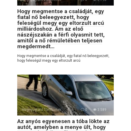
Hogy megmentse a családját, egy
fiatal nő beleegyezett, hogy
feleségül megy egy eltorzult arcú
milliárdoshoz. Ám az első
nászéjszakán a férfi olyasmit tett,
amitől a nő rémületében teljesen
megdermedt…
Hogy megmentse a családját, egy fiatal nő beleegyezett,
hogy feleségül megy egy eltorzult arcú
Megnyugtató Történetek
0
3 589
Az anyós egyenesen a tóba lökte az
autót, amelyben a menye ült, hogy