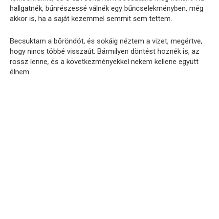
hallgatnék, bűnrészessé válnék egy bűncselekményben, még
akkor is, ha a saját kezemmel semmit sem tettem.
Becsuktam a bőröndöt, és sokáig néztem a vizet, megértve,
hogy nincs többé visszaút. Bármilyen döntést hoznék is, az
rossz lenne, és a következményekkel nekem kellene együtt
élnem.