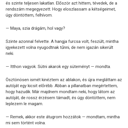
és szinte teljesen lakatlan. Először azt hittem, tévedek, de a
rendszám megegyezett. Hogy eloszlassam a kétségeimet,
úgy döntöttem, felhívom.
— Maya, szia drágám, hol vagy?
Szinte azonnal felvette. A hangja furcsa volt, feszült, mintha
igyekezett volna nyugodtnak tűnni, de nem igazán sikerült
neki.
— Itthon vagyok. Sütni akarok egy süteményt — mondta.
Ösztönösen ismét kinéztem az ablakon, és újra megláttam az
autóját egy kicsit előrébb. Abban a pillanatban megértettem,
hogy hazudik. Már majdnem mondtam neki, hogy látom az
autóját, de rossz érzésem támadt, és úgy döntöttem, nem
leplezem le magam.
— Remek, akkor este átugrom hozzátok — mondtam, mintha
mi sem történt volna.