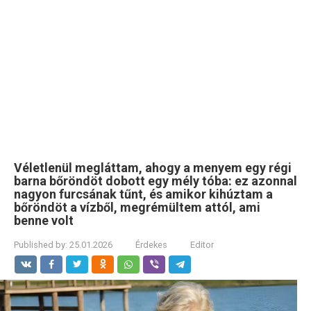
Véletlenül megláttam, ahogy a menyem egy régi
barna bőröndöt dobott egy mély tóba: ez azonnal
nagyon furcsának tűnt, és amikor kihúztam a
bőröndöt a vízből, megrémültem attól, ami
benne volt
Published by:
25.01.2026
Érdekes
Editor