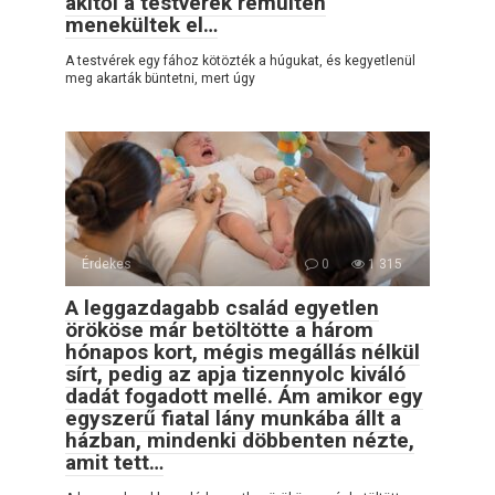
akitől a testvérek rémülten
menekültek el…
A testvérek egy fához kötözték a húgukat, és kegyetlenül
meg akarták büntetni, mert úgy
Érdekes
0
1 315
A leggazdagabb család egyetlen
örököse már betöltötte a három
hónapos kort, mégis megállás nélkül
sírt, pedig az apja tizennyolc kiváló
dadát fogadott mellé. Ám amikor egy
egyszerű fiatal lány munkába állt a
házban, mindenki döbbenten nézte,
amit tett…