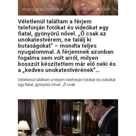
Megnyugtató Történetek
0
1 440
Véletlenül találtam a férjem
telefonján fotókat és videókat egy
fiatal, gyönyörű nővel. „Ő csak az
unokatestvérem, ne találj ki
butaságokat” – mondta teljes
nyugalommal. A férjemnek azonban
fogalma sem volt arról, milyen
bosszút készítettem már elő neki és
a „kedves unokatestvérének”…
Véletlenül találtam a férjem telefonján fotókat és videókat
egy fiatal, gyönyörű nővel. „Ő csak
Megnyugtató Történetek
0
2 798