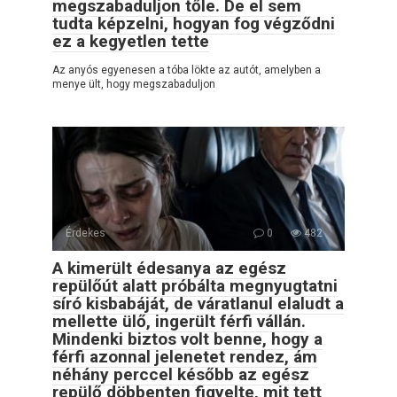
megszabaduljon tőle. De el sem
tudta képzelni, hogyan fog végződni
ez a kegyetlen tette
Az anyós egyenesen a tóba lökte az autót, amelyben a
menye ült, hogy megszabaduljon
Érdekes
0
482
A kimerült édesanya az egész
repülőút alatt próbálta megnyugtatni
síró kisbabáját, de váratlanul elaludt a
mellette ülő, ingerült férfi vállán.
Mindenki biztos volt benne, hogy a
férfi azonnal jelenetet rendez, ám
néhány perccel később az egész
repülő döbbenten figyelte, mit tett