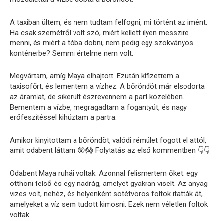
A taxiban ültem, és nem tudtam felfogni, mi történt az imént.
Ha csak szemétről volt szó, miért kellett ilyen messzire
menni, és miért a tóba dobni, nem pedig egy szokványos
konténerbe? Semmi értelme nem volt.
Megvártam, amíg Maya elhajtott. Ezután kifizettem a
taxisofőrt, és lementem a vízhez. A bőröndöt már elsodorta
az áramlat, de sikerült észrevennem a part közelében.
Bementem a vízbe, megragadtam a fogantyút, és nagy
erőfeszítéssel kihúztam a partra.
Amikor kinyitottam a bőröndöt, valódi rémület fogott el attól,
amit odabent láttam 😲😱 Folytatás az első kommentben 👇👇
Odabent Maya ruhái voltak. Azonnal felismertem őket: egy
otthoni felső és egy nadrág, amelyet gyakran viselt. Az anyag
vizes volt, nehéz, és helyenként sötétvörös foltok itatták át,
amelyeket a víz sem tudott kimosni. Ezek nem véletlen foltok
voltak.