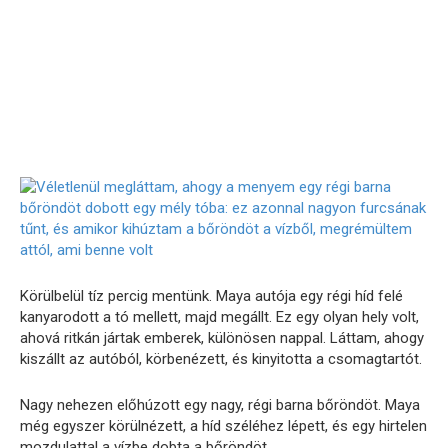
Körülbelül tíz percig mentünk. Maya autója egy régi híd felé
kanyarodott a tó mellett, majd megállt. Ez egy olyan hely volt,
ahová ritkán jártak emberek, különösen nappal. Láttam, ahogy
kiszállt az autóból, körbenézett, és kinyitotta a csomagtartót.
Nagy nehezen előhúzott egy nagy, régi barna bőröndöt. Maya
még egyszer körülnézett, a híd széléhez lépett, és egy hirtelen
mozdulattal a vízbe dobta a bőröndöt.