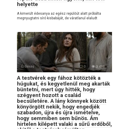
helyette
A kimerült édesanya az egész repülőút alatt próbálta
megnyugtatni síró kisbabáját, de váratlanul elaludt
Érdekes
0
3 498
A testvérek egy fához kötözték a
húgukat, és kegyetlenül meg akarták
büntetni, mert úgy hitték, hogy
szégyent hozott a család
becsületére. A lány könnyek között
könyörgött nekik, hogy engedjék
szabadon, újra és újra ismételve,
hogy semmiben sem bűnös. Ám
hirtelen kilépett valaki a sűrű erdőből,