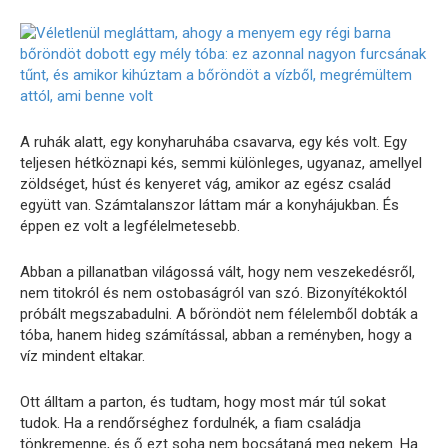
A ruhák alatt, egy konyharuhába csavarva, egy kés volt. Egy
teljesen hétköznapi kés, semmi különleges, ugyanaz, amellyel
zöldséget, húst és kenyeret vág, amikor az egész család
együtt van. Számtalanszor láttam már a konyhájukban. És
éppen ez volt a legfélelmetesebb.
Abban a pillanatban világossá vált, hogy nem veszekedésről,
nem titokról és nem ostobaságról van szó. Bizonyítékoktól
próbált megszabadulni. A bőröndöt nem félelemből dobták a
tóba, hanem hideg számítással, abban a reményben, hogy a
víz mindent eltakar.
Ott álltam a parton, és tudtam, hogy most már túl sokat
tudok. Ha a rendőrséghez fordulnék, a fiam családja
tönkremenne, és ő ezt soha nem bocsátaná meg nekem. Ha