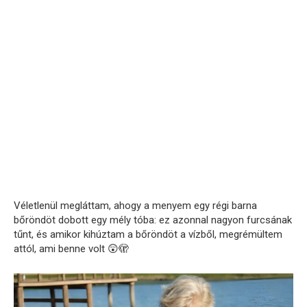
Véletlenül megláttam, ahogy a menyem egy régi barna
bőröndöt dobott egy mély tóba: ez azonnal nagyon furcsának
tűnt, és amikor kihúztam a bőröndöt a vízből, megrémültem
attól, ami benne volt 😲🫣