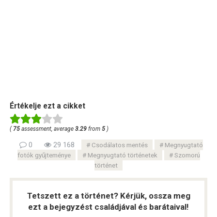
Értékelje ezt a cikket
(
75
assessment, average
3.29
from
5
)
0
29 168
Csodálatos mentés
Megnyugtató
fotók gyűjteménye
Megnyugtató történetek
Szomorú
történet
Tetszett ez a történet? Kérjük, ossza meg
ezt a bejegyzést családjával és barátaival!