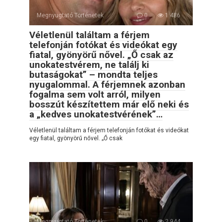
Megnyugtató Történetek
0
1 486
Véletlenül találtam a férjem
telefonján fotókat és videókat egy
fiatal, gyönyörű nővel. „Ő csak az
unokatestvérem, ne találj ki
butaságokat” – mondta teljes
nyugalommal. A férjemnek azonban
fogalma sem volt arról, milyen
bosszút készítettem már elő neki és
a „kedves unokatestvérének”…
Véletlenül találtam a férjem telefonján fotókat és videókat
egy fiatal, gyönyörű nővel. „Ő csak
Megnyugtató Történetek
0
2 944