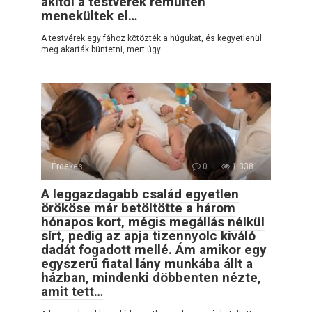
akitől a testvérek rémülten
menekültek el…
A testvérek egy fához kötözték a húgukat, és kegyetlenül
meg akarták büntetni, mert úgy
Érdekes
0
1 338
A leggazdagabb család egyetlen
örököse már betöltötte a három
hónapos kort, mégis megállás nélkül
sírt, pedig az apja tizennyolc kiváló
dadát fogadott mellé. Ám amikor egy
egyszerű fiatal lány munkába állt a
házban, mindenki döbbenten nézte,
amit tett…