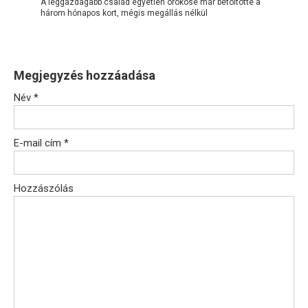
A leggazdagabb család egyetlen örököse már betöltötte a
három hónapos kort, mégis megállás nélkül
Megjegyzés hozzáadása
Név
*
E-mail cím
*
Hozzászólás