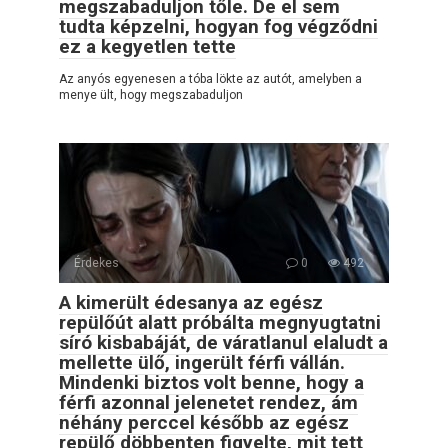
megszabaduljon tőle. De el sem
tudta képzelni, hogyan fog végződni
ez a kegyetlen tette
Az anyós egyenesen a tóba lökte az autót, amelyben a
menye ült, hogy megszabaduljon
Érdekes
0
492
A kimerült édesanya az egész
repülőút alatt próbálta megnyugtatni
síró kisbabáját, de váratlanul elaludt a
mellette ülő, ingerült férfi vállán.
Mindenki biztos volt benne, hogy a
férfi azonnal jelenetet rendez, ám
néhány perccel később az egész
repülő döbbenten figyelte, mit tett