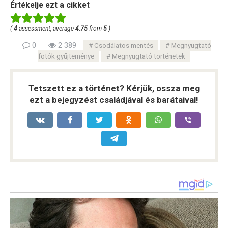
Értékelje ezt a cikket
(
4
assessment, average
4.75
from
5
)
0
2 389
Csodálatos mentés
Megnyugtató
fotók gyűjteménye
Megnyugtató történetek
Tetszett ez a történet? Kérjük, ossza meg
ezt a bejegyzést családjával és barátaival!