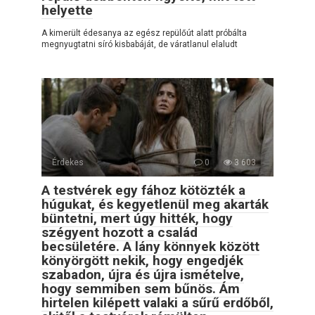
helyette
A kimerült édesanya az egész repülőút alatt próbálta
megnyugtatni síró kisbabáját, de váratlanul elaludt
Érdekes
0
3 603
A testvérek egy fához kötözték a
húgukat, és kegyetlenül meg akarták
büntetni, mert úgy hitték, hogy
szégyent hozott a család
becsületére. A lány könnyek között
könyörgött nekik, hogy engedjék
szabadon, újra és újra ismételve,
hogy semmiben sem bűnös. Ám
hirtelen kilépett valaki a sűrű erdőből,