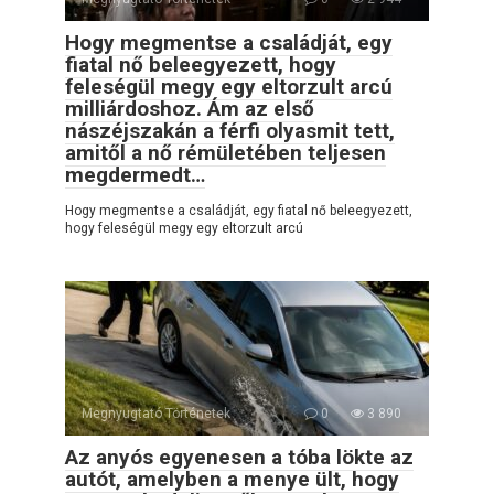
Hogy megmentse a családját, egy
fiatal nő beleegyezett, hogy
feleségül megy egy eltorzult arcú
milliárdoshoz. Ám az első
nászéjszakán a férfi olyasmit tett,
amitől a nő rémületében teljesen
megdermedt…
Hogy megmentse a családját, egy fiatal nő beleegyezett,
hogy feleségül megy egy eltorzult arcú
Megnyugtató Történetek
0
3 890
Az anyós egyenesen a tóba lökte az
autót, amelyben a menye ült, hogy