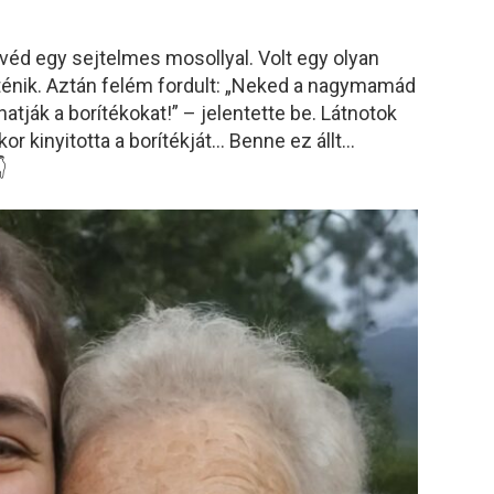
véd egy sejtelmes mosollyal. Volt egy olyan
rténik. Aztán felém fordult: „Neked a nagymamád
hatják a borítékokat!” – jelentette be. Látnotok
kor kinyitotta a borítékját… Benne ez állt…
