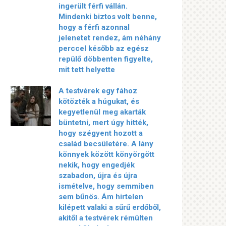
ingerült férfi vállán.
Mindenki biztos volt benne,
hogy a férfi azonnal
jelenetet rendez, ám néhány
perccel később az egész
repülő döbbenten figyelte,
mit tett helyette
A testvérek egy fához
kötözték a húgukat, és
kegyetlenül meg akarták
büntetni, mert úgy hitték,
hogy szégyent hozott a
család becsületére. A lány
könnyek között könyörgött
nekik, hogy engedjék
szabadon, újra és újra
ismételve, hogy semmiben
sem bűnös. Ám hirtelen
kilépett valaki a sűrű erdőből,
akitől a testvérek rémülten