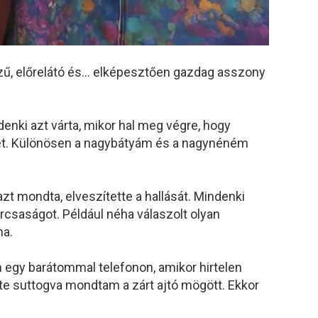
ű, előrelátó és… elképesztően gazdag asszony
denki azt várta, mikor hal meg végre, hogy
t. Különösen a nagybátyám és a nagynéném
zt mondta, elveszítette a hallását. Mindenki
rcsaságot. Például néha válaszolt olyan
na.
 egy barátommal telefonon, amikor hirtelen
nte suttogva mondtam a zárt ajtó mögött. Ekkor