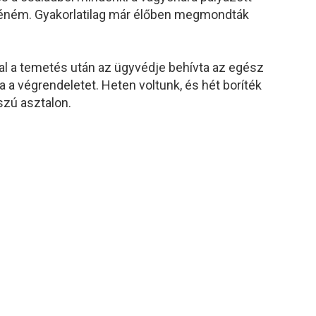
éném. Gyakorlatilag már élőben megmondták
al a temetés után az ügyvédje behívta az egész
a a végrendeletet. Heten voltunk, és hét boríték
szú asztalon.