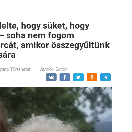
lte, hogy süket, hogy
 – soha nem fogom
arcát, amikor összegyűltünk
sára
tató Történetek
Author:
Editor