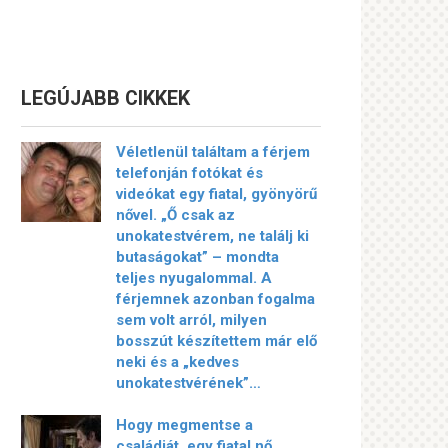
LEGÚJABB CIKKEK
Véletlenül találtam a férjem
telefonján fotókat és
videókat egy fiatal, gyönyörű
nővel. „Ő csak az
unokatestvérem, ne találj ki
butaságokat” – mondta
teljes nyugalommal. A
férjemnek azonban fogalma
sem volt arról, milyen
bosszút készítettem már elő
neki és a „kedves
unokatestvérének”…
Hogy megmentse a
családját, egy fiatal nő