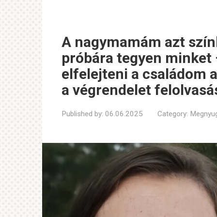
A nagymamám azt színle
próbára tegyen minket
elfelejteni a családom 
a végrendelet felolvasá
Published by:
06.06.2025
Category:
Megnyug