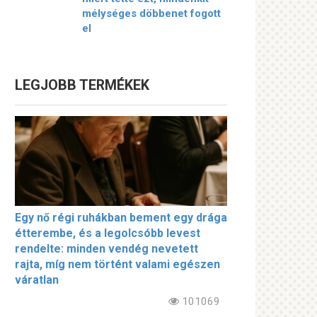
mélységes döbbenet fogott
el
LEGJOBB TERMÉKEK
Egy nő régi ruhákban bement egy drága
étterembe, és a legolcsóbb levest
rendelte: minden vendég nevetett
rajta, míg nem történt valami egészen
váratlan
101069