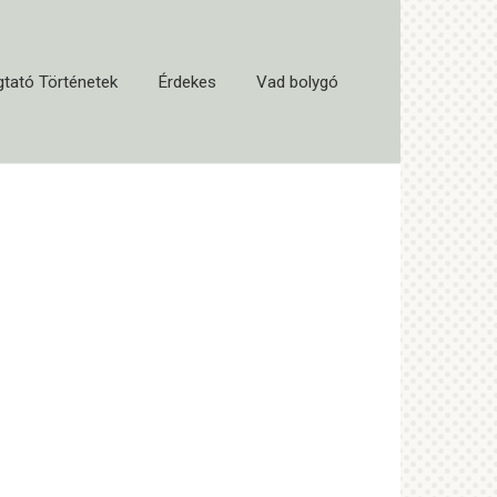
tató Történetek
Érdekes
Vad bolygó