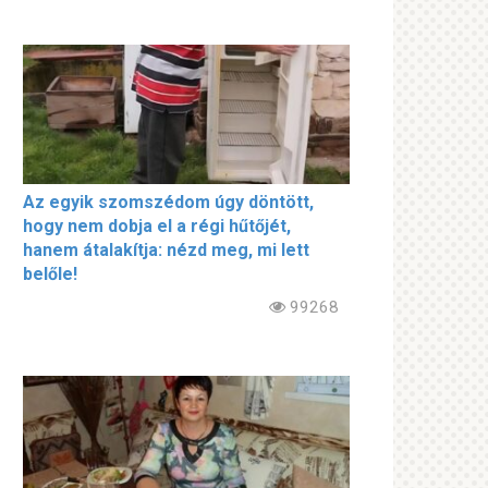
Az egyik szomszédom úgy döntött,
hogy nem dobja el a régi hűtőjét,
hanem átalakítja: nézd meg, mi lett
belőle!
99268