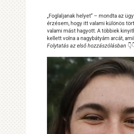
„Foglaljanak helyet” – mondta az ügy
érzésem, hogy itt valami különös tö
valami mást hagyott. A többiek kinyit
kellett volna a nagybátyám arcát, ami
Folytatás az első hozzászólásban
👇