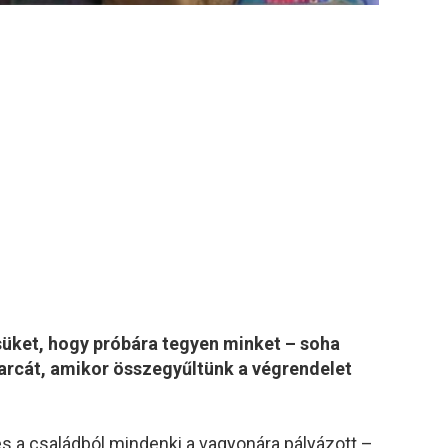
üket, hogy próbára tegyen minket – soha
arcát, amikor összegyűltünk a végrendelet
 a családból mindenki a vagyonára pályázott –