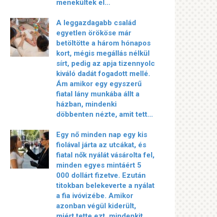
menekültek el…
A leggazdagabb család
egyetlen örököse már
betöltötte a három hónapos
kort, mégis megállás nélkül
sírt, pedig az apja tizennyolc
kiváló dadát fogadott mellé.
Ám amikor egy egyszerű
fiatal lány munkába állt a
házban, mindenki
döbbenten nézte, amit tett…
Egy nő minden nap egy kis
fiolával járta az utcákat, és
fiatal nők nyálát vásárolta fel,
minden egyes mintáért 5
000 dollárt fizetve. Ezután
titokban belekeverte a nyálat
a fia ivóvizébe. Amikor
azonban végül kiderült,
miért tette ezt, mindenkit