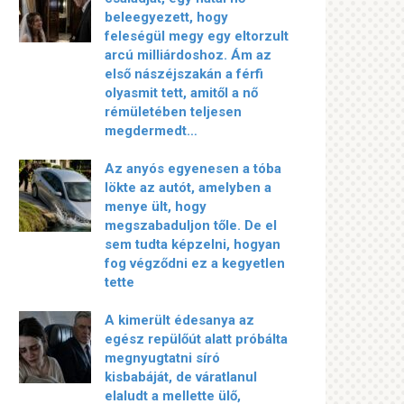
beleegyezett, hogy
feleségül megy egy eltorzult
arcú milliárdoshoz. Ám az
első nászéjszakán a férfi
olyasmit tett, amitől a nő
rémületében teljesen
megdermedt…
Az anyós egyenesen a tóba
lökte az autót, amelyben a
menye ült, hogy
megszabaduljon tőle. De el
sem tudta képzelni, hogyan
fog végződni ez a kegyetlen
tette
A kimerült édesanya az
egész repülőút alatt próbálta
megnyugtatni síró
kisbabáját, de váratlanul
elaludt a mellette ülő,