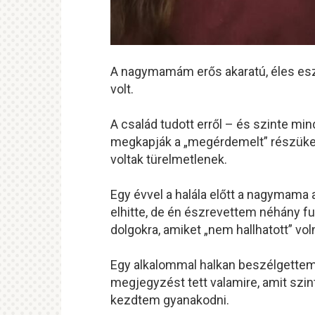
A nagymamám erős akaratú, éles esz
volt.
A család tudott erről – és szinte min
megkapják a „megérdemelt” részüke
voltak türelmetlenek.
Egy évvel a halála előtt a nagymama a
elhitte, de én észrevettem néhány fu
dolgokra, amiket „nem hallhatott” vol
Egy alkalommal halkan beszélgettem
megjegyzést tett valamire, amit szi
kezdtem gyanakodni.