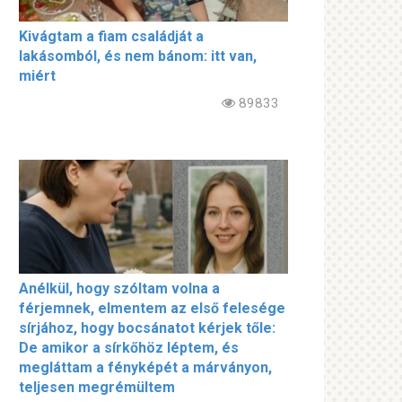
Kivágtam a fiam családját a
lakásomból, és nem bánom: itt van,
miért
89833
Anélkül, hogy szóltam volna a
férjemnek, elmentem az első felesége
sírjához, hogy bocsánatot kérjek tőle:
De amikor a sírkőhöz léptem, és
megláttam a fényképét a márványon,
teljesen megrémültem