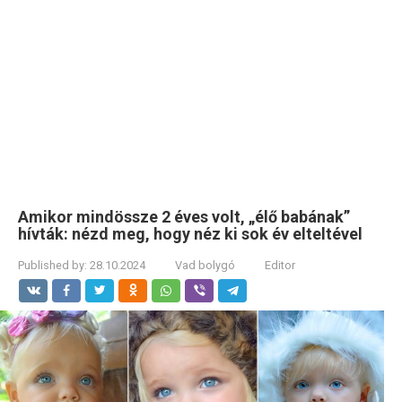
Amikor mindössze 2 éves volt, „élő babának”
hívták: nézd meg, hogy néz ki sok év elteltével
Published by:
28.10.2024
Vad bolygó
Editor