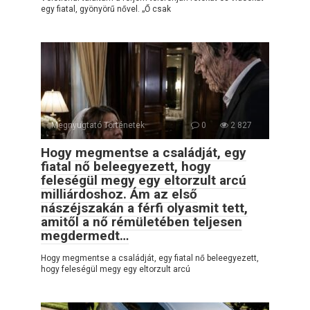
egy fiatal, gyönyörű nővel. „Ő csak
Megnyugtató Történetek
0
2 827
Hogy megmentse a családját, egy
fiatal nő beleegyezett, hogy
feleségül megy egy eltorzult arcú
milliárdoshoz. Ám az első
nászéjszakán a férfi olyasmit tett,
amitől a nő rémületében teljesen
megdermedt…
Hogy megmentse a családját, egy fiatal nő beleegyezett,
hogy feleségül megy egy eltorzult arcú