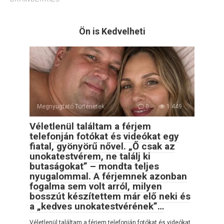
Ön is Kedvelheti
Megnyugtató Történetek
0
1 449
Véletlenül találtam a férjem
telefonján fotókat és videókat egy
fiatal, gyönyörű nővel. „Ő csak az
unokatestvérem, ne találj ki
butaságokat” – mondta teljes
nyugalommal. A férjemnek azonban
fogalma sem volt arról, milyen
bosszút készítettem már elő neki és
a „kedves unokatestvérének”…
Véletlenül találtam a férjem telefonján fotókat és videókat