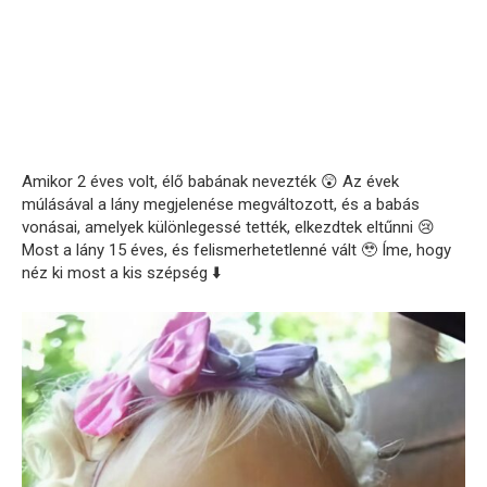
Amikor 2 éves volt, élő babának nevezték 😲 Az évek
múlásával a lány megjelenése megváltozott, és a babás
vonásai, amelyek különlegessé tették, elkezdtek eltűnni 😢
Most a lány 15 éves, és felismerhetetlenné vált 🥹 Íme, hogy
néz ki most a kis szépség ⬇️