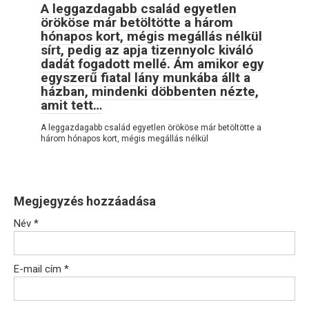
A leggazdagabb család egyetlen
örököse már betöltötte a három
hónapos kort, mégis megállás nélkül
sírt, pedig az apja tizennyolc kiváló
dadát fogadott mellé. Ám amikor egy
egyszerű fiatal lány munkába állt a
házban, mindenki döbbenten nézte,
amit tett…
A leggazdagabb család egyetlen örököse már betöltötte a
három hónapos kort, mégis megállás nélkül
Megjegyzés hozzáadása
Név
*
E-mail cím
*