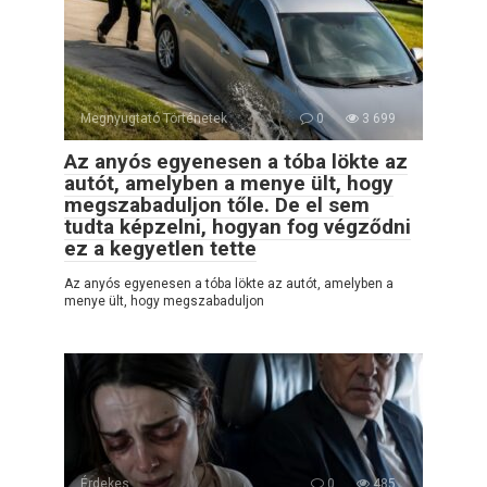
Megnyugtató Történetek
0
3 699
Az anyós egyenesen a tóba lökte az
autót, amelyben a menye ült, hogy
megszabaduljon tőle. De el sem
tudta képzelni, hogyan fog végződni
ez a kegyetlen tette
Az anyós egyenesen a tóba lökte az autót, amelyben a
menye ült, hogy megszabaduljon
Érdekes
0
485