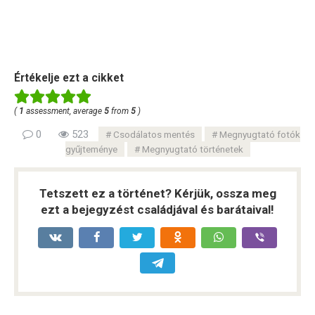
Értékelje ezt a cikket
(
1
assessment, average
5
from
5
)
0
523
Csodálatos mentés
Megnyugtató fotók
gyűjteménye
Megnyugtató történetek
Tetszett ez a történet? Kérjük, ossza meg
ezt a bejegyzést családjával és barátaival!