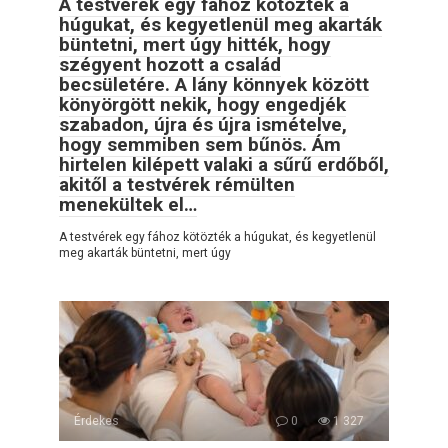
A testvérek egy fához kötözték a
húgukat, és kegyetlenül meg akarták
büntetni, mert úgy hitték, hogy
szégyent hozott a család
becsületére. A lány könnyek között
könyörgött nekik, hogy engedjék
szabadon, újra és újra ismételve,
hogy semmiben sem bűnös. Ám
hirtelen kilépett valaki a sűrű erdőből,
akitől a testvérek rémülten
menekültek el…
A testvérek egy fához kötözték a húgukat, és kegyetlenül
meg akarták büntetni, mert úgy
Érdekes
0
1 327