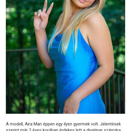
A modell, Aira Mari éppen egy ilyen gyermek volt. Jelentések
szerint már 2 éves korában érdekes lett a divatipar számára…