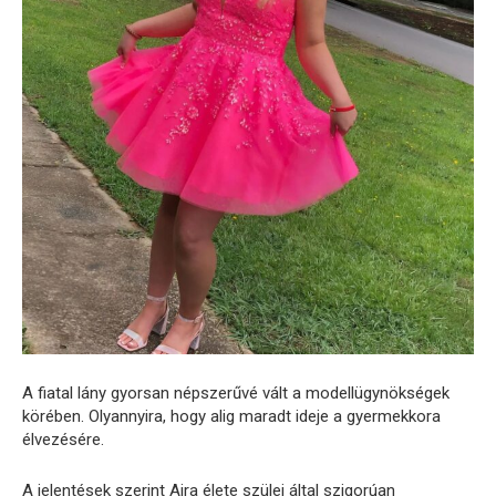
A fiatal lány gyorsan népszerűvé vált a modellügynökségek
körében. Olyannyira, hogy alig maradt ideje a gyermekkora
élvezésére.
A jelentések szerint Aira élete szülei által szigorúan