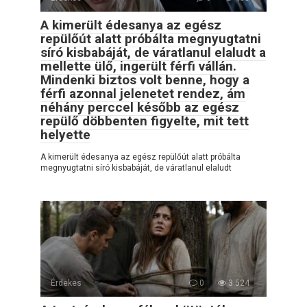
A kimerült édesanya az egész
repülőút alatt próbálta megnyugtatni
síró kisbabáját, de váratlanul elaludt a
mellette ülő, ingerült férfi vállán.
Mindenki biztos volt benne, hogy a
férfi azonnal jelenetet rendez, ám
néhány perccel később az egész
repülő döbbenten figyelte, mit tett
helyette
A kimerült édesanya az egész repülőút alatt próbálta
megnyugtatni síró kisbabáját, de váratlanul elaludt
Érdekes
0
3 524