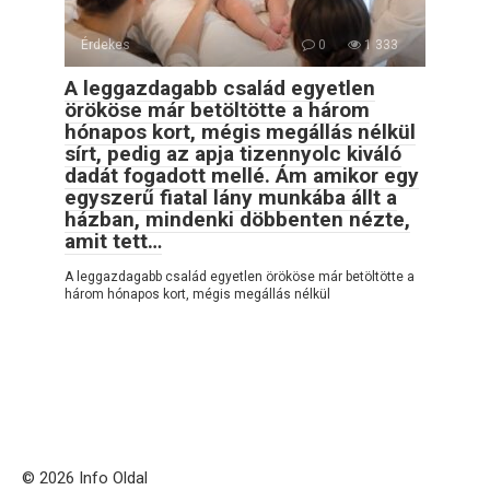
Érdekes
0
1 333
A leggazdagabb család egyetlen
örököse már betöltötte a három
hónapos kort, mégis megállás nélkül
sírt, pedig az apja tizennyolc kiváló
dadát fogadott mellé. Ám amikor egy
egyszerű fiatal lány munkába állt a
házban, mindenki döbbenten nézte,
amit tett…
A leggazdagabb család egyetlen örököse már betöltötte a
három hónapos kort, mégis megállás nélkül
© 2026 Info Oldal