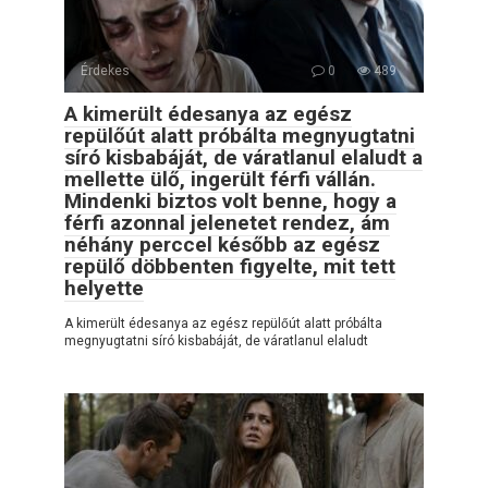
Érdekes
0
489
A kimerült édesanya az egész
repülőút alatt próbálta megnyugtatni
síró kisbabáját, de váratlanul elaludt a
mellette ülő, ingerült férfi vállán.
Mindenki biztos volt benne, hogy a
férfi azonnal jelenetet rendez, ám
néhány perccel később az egész
repülő döbbenten figyelte, mit tett
helyette
A kimerült édesanya az egész repülőút alatt próbálta
megnyugtatni síró kisbabáját, de váratlanul elaludt