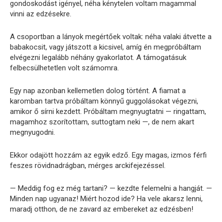
gondoskodást igényel, néha kénytelen voltam magammal
vinni az edzésekre.
A csoportban a lányok megértőek voltak: néha valaki átvette a
babakocsit, vagy játszott a kicsivel, amíg én megpróbáltam
elvégezni legalább néhány gyakorlatot. A támogatásuk
felbecsülhetetlen volt számomra.
Egy nap azonban kellemetlen dolog történt. A fiamat a
karomban tartva próbáltam könnyű guggolásokat végezni,
amikor ő sírni kezdett. Próbáltam megnyugtatni — ringattam,
magamhoz szorítottam, suttogtam neki —, de nem akart
megnyugodni.
Ekkor odajött hozzám az egyik edző. Egy magas, izmos férfi
feszes rövidnadrágban, mérges arckifejezéssel.
— Meddig fog ez még tartani? — kezdte felemelni a hangját. —
Minden nap ugyanaz! Miért hozod ide? Ha vele akarsz lenni,
maradj otthon, de ne zavard az embereket az edzésben!