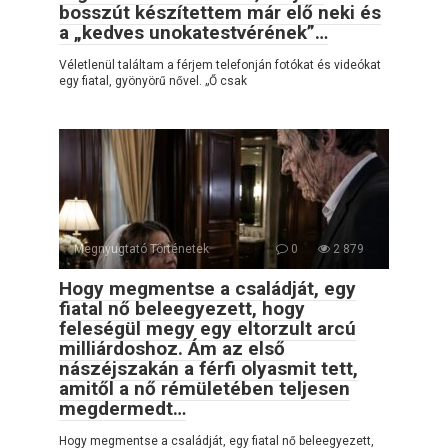
bosszút készítettem már elő neki és
a „kedves unokatestvérének”…
Véletlenül találtam a férjem telefonján fotókat és videókat
egy fiatal, gyönyörű nővel. „Ő csak
Megnyugtató Történetek
0
2 879
Hogy megmentse a családját, egy
fiatal nő beleegyezett, hogy
feleségül megy egy eltorzult arcú
milliárdoshoz. Ám az első
nászéjszakán a férfi olyasmit tett,
amitől a nő rémületében teljesen
megdermedt…
Hogy megmentse a családját, egy fiatal nő beleegyezett,