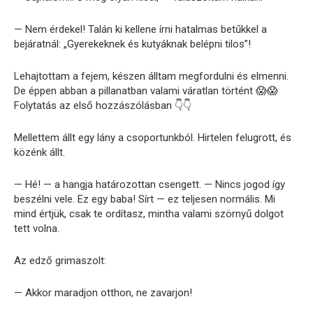
— Nem érdekel! Talán ki kellene írni hatalmas betűkkel a
bejáratnál: „Gyerekeknek és kutyáknak belépni tilos”!
Lehajtottam a fejem, készen álltam megfordulni és elmenni.
De éppen abban a pillanatban valami váratlan történt 😱😱
Folytatás az első hozzászólásban 👇👇
Mellettem állt egy lány a csoportunkból. Hirtelen felugrott, és
közénk állt.
— Hé! — a hangja határozottan csengett. — Nincs jogod így
beszélni vele. Ez egy baba! Sírt — ez teljesen normális. Mi
mind értjük, csak te ordítasz, mintha valami szörnyű dolgot
tett volna.
Az edző grimaszolt:
— Akkor maradjon otthon, ne zavarjon!