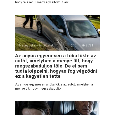
hogy feleségül megy egy eltorzult arcú
Megnyugtató Történetek
0
3 781
Az anyós egyenesen a tóba lökte az
autót, amelyben a menye ült, hogy
megszabaduljon tőle. De el sem
tudta képzelni, hogyan fog végződni
ez a kegyetlen tette
Az anyós egyenesen a tóba lökte az autót, amelyben a
menye ült, hogy megszabaduljon