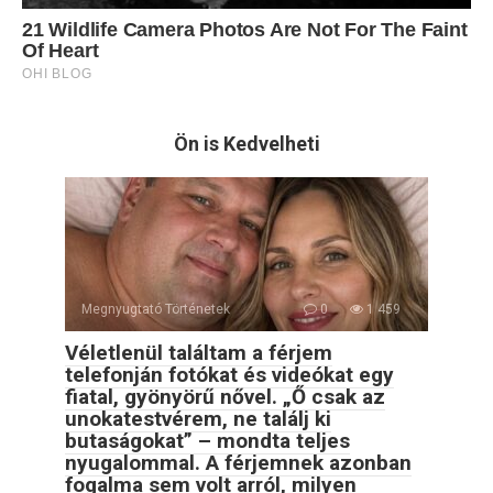
Ön is Kedvelheti
Megnyugtató Történetek
0
1 459
Véletlenül találtam a férjem
telefonján fotókat és videókat egy
fiatal, gyönyörű nővel. „Ő csak az
unokatestvérem, ne találj ki
butaságokat” – mondta teljes
nyugalommal. A férjemnek azonban
fogalma sem volt arról, milyen