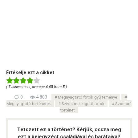
Értékelje ezt a cikket
(
7
assessment, average
4.43
from
5
)
0
4 803
Megnyugtató fotók gyűjteménye
Megnyugtató történetek
Szívet melengető fotók
Szomorú
történet
Tetszett ez a történet? Kérjük, ossza meg
ezt a bejegyzést családjával és barátaival!