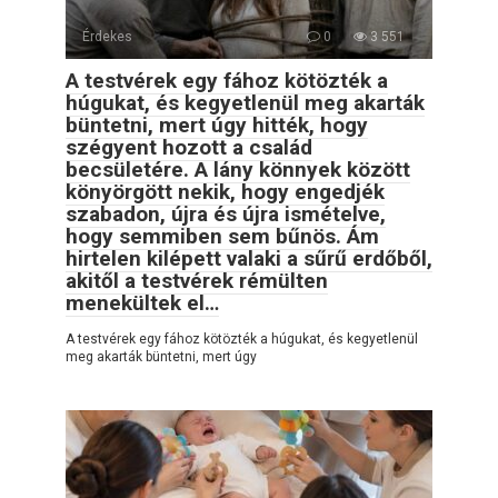
Érdekes
0
3 551
A testvérek egy fához kötözték a
húgukat, és kegyetlenül meg akarták
büntetni, mert úgy hitték, hogy
szégyent hozott a család
becsületére. A lány könnyek között
könyörgött nekik, hogy engedjék
szabadon, újra és újra ismételve,
hogy semmiben sem bűnös. Ám
hirtelen kilépett valaki a sűrű erdőből,
akitől a testvérek rémülten
menekültek el…
A testvérek egy fához kötözték a húgukat, és kegyetlenül
meg akarták büntetni, mert úgy