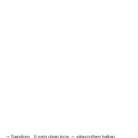
— Sajnálom… ő még olyan kicsi, — válaszoltam halkan.