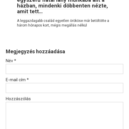
házban, mindenki döbbenten nézte,
amit tett…
A leggazdagabb család egyetlen örököse már betöltötte a
három hónapos kort, mégis megállás nélkül
Megjegyzés hozzáadása
Név
*
E-mail cím
*
Hozzászólás