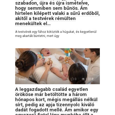
szabadon, újra és újra ismételve,
hogy semmiben sem bűnös. Ám
hirtelen kilépett valaki a sűrű erdőből,
akitől a testvérek rémülten
menekültek el…
A testvérek egy fához kötözték a húgukat, és kegyetlenül
meg akarták büntetni, mert úgy
Érdekes
0
1 318
A leggazdagabb család egyetlen
örököse már betöltötte a három
hónapos kort, mégis megállás nélkül
sírt, pedig az apja tizennyolc kiváló
dadát fogadott mellé. Ám amikor egy
egyszerű fiatal lány munkába állt a