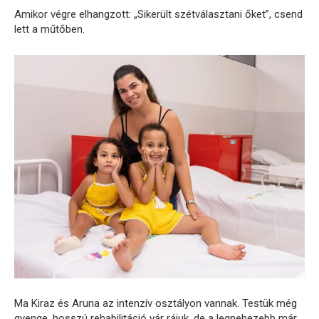
Amikor
végre
elhangzott: „
Sikerült
szétválasztani
őket”,
csend
lett
a
műtőben.
Ma
Kiraz
és
Aruna
az
intenzív
osztályon
vannak.
Testük
még
gyenge,
hosszú
rehabilitáció
vár
rájuk,
de
a
legnehezebb
már