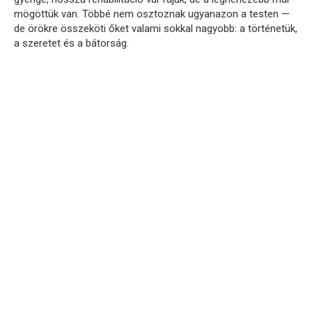
mögöttük
van.
Többé
nem
osztoznak
ugyanazon
a
testen —
de
örökre
összeköti
őket
valami
sokkal
nagyobb:
a
történetük,
a
szeretet
és
a
bátorság.