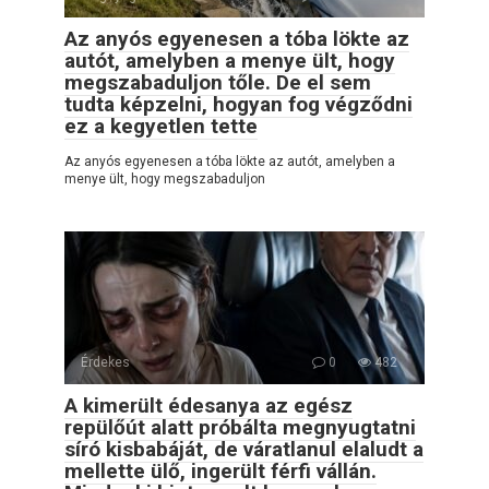
Az anyós egyenesen a tóba lökte az
autót, amelyben a menye ült, hogy
megszabaduljon tőle. De el sem
tudta képzelni, hogyan fog végződni
ez a kegyetlen tette
Az anyós egyenesen a tóba lökte az autót, amelyben a
menye ült, hogy megszabaduljon
Érdekes
0
482
A kimerült édesanya az egész
repülőút alatt próbálta megnyugtatni
síró kisbabáját, de váratlanul elaludt a
mellette ülő, ingerült férfi vállán.