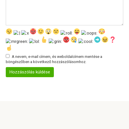
A nevem, e-mail címem, és weboldalcímem mentése a
böngészőben a következő hozzászólásomhoz.
© 2026 Info Oldal
Adatvédelmi szabályzat
|
Cookie-szabályzat
|
Kapcsolatfelvételi űrlap
|
Webhelytérkép
|
DMCA