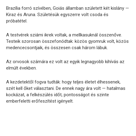
Brazília
forró
szívében,
Goiás
államban
született
két
kislány —
Kiraz
és
Aruna.
Születésük
egyszerre
volt
csoda
és
próbatétel.
A
testvérek
sziámi
ikrek
voltak,
a
mellkasuknál
összenőve.
Testeik
szorosan
összefonódtak:
közös
gyomruk
volt,
közös
medencecsontjaik,
és
összesen
csak
három
lábuk.
Az
orvosok
számára
ez
volt
az
egyik
legnagyobb
kihívás
az
elmúlt
években.
A
kezdetektől
fogva
tudták:
hogy
teljes
életet
élhessenek,
szét
kell
őket
választani.
De
ennek
nagy
ára
volt —
hatalmas
kockázat,
a
felkészülés
időt,
pontosságot
és
szinte
emberfeletti
erőfeszítést
igényelt.