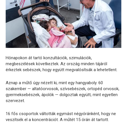
Hónapokon
át
tartó
konzultációk,
szimulációk,
megbeszélések
következtek.
Az
ország
minden
tájáról
érkeztek
sebészek,
hogy
együtt
megvalósítsák
a
lehetetlent.
Aznap
a
műtő
úgy
nézett
ki,
mint
egy
hangyaboly.
60
szakember —
altatóorvosok,
szívsebészek,
ortopéd
orvosok,
gyermeksebészek,
ápolók —
dolgoztak
együtt,
mint
egyetlen
szervezet.
16
fős
csoportok
váltották
egymást
négyóránként,
hogy
ne
veszítsék
el
a
koncentrációt.
A
műtét
15
órán
át
tartott.