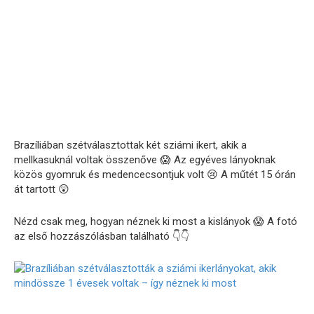
Brazíliában
szétválasztottak
két
sziámi
ikert,
akik
a
mellkasuknál
voltak
összenőve 😱
Az
egyéves
lányoknak
közös
gyomruk
és
medencecsontjuk
volt 😢
A
műtét
15
órán
át
tartott 😲
Nézd
csak
meg,
hogyan
néznek
ki
most
a
kislányok 😱
A
fotó
az
első
hozzászólásban
található 👇👇