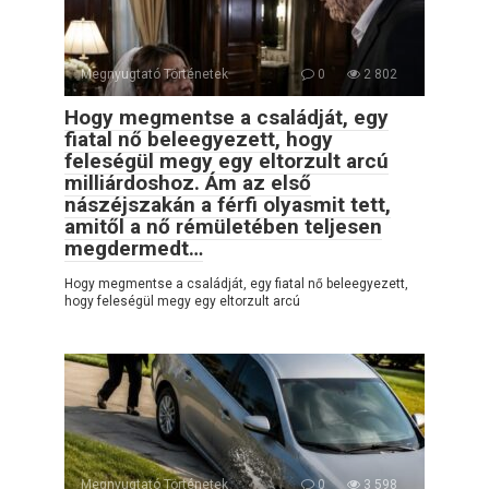
Megnyugtató Történetek
0
2 802
Hogy megmentse a családját, egy
fiatal nő beleegyezett, hogy
feleségül megy egy eltorzult arcú
milliárdoshoz. Ám az első
nászéjszakán a férfi olyasmit tett,
amitől a nő rémületében teljesen
megdermedt…
Hogy megmentse a családját, egy fiatal nő beleegyezett,
hogy feleségül megy egy eltorzult arcú
Megnyugtató Történetek
0
3 598