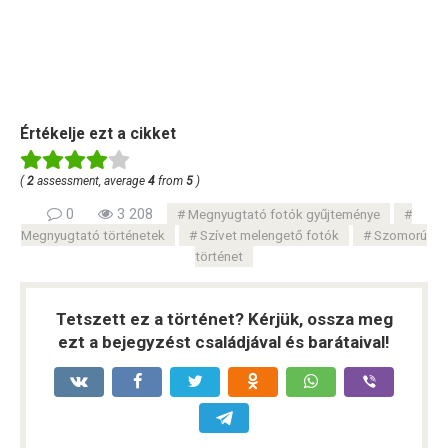
Értékelje ezt a cikket
(
2
assessment, average
4
from
5
)
0
3 208
Megnyugtató fotók gyűjteménye
Megnyugtató történetek
Szívet melengető fotók
Szomorú
történet
Tetszett ez a történet? Kérjük, ossza meg
ezt a bejegyzést családjával és barátaival!