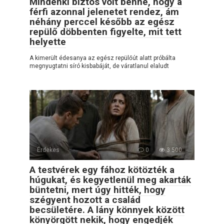
Mindenki biztos volt benne, hogy a
férfi azonnal jelenetet rendez, ám
néhány perccel később az egész
repülő döbbenten figyelte, mit tett
helyette
A kimerült édesanya az egész repülőút alatt próbálta
megnyugtatni síró kisbabáját, de váratlanul elaludt
Érdekes
0
3 500
A testvérek egy fához kötözték a
húgukat, és kegyetlenül meg akarták
büntetni, mert úgy hitték, hogy
szégyent hozott a család
becsületére. A lány könnyek között
könyörgött nekik, hogy engedjék