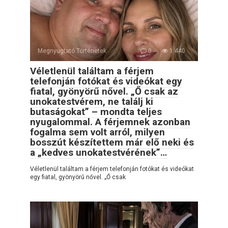
Megnyugtató Történetek
0
1 440
Véletlenül találtam a férjem
telefonján fotókat és videókat egy
fiatal, gyönyörű nővel. „Ő csak az
unokatestvérem, ne találj ki
butaságokat” – mondta teljes
nyugalommal. A férjemnek azonban
fogalma sem volt arról, milyen
bosszút készítettem már elő neki és
a „kedves unokatestvérének”…
Véletlenül találtam a férjem telefonján fotókat és videókat
egy fiatal, gyönyörű nővel. „Ő csak