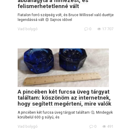
abbahagyta a filmezést, és
felismerhetetlenné vált
Fiatalon forró szépség volt, és Bruce Willissel való duettje
legendássá vált 😍 Sajnos idővel
Vad bolygó
0
17 707
A pincében két furcsa üveg tárgyat
találtam: köszönöm az internetnek,
hogy segített megérteni, mire valók
A pincében két furcsa üveg tárgyat találtam 🤔. Mindegyik
körülbelül 600 g súlyú, és
Vad bolygó
0
491