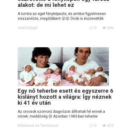
alakot: de mi lehet ez
A turista az eget fényképezte, és amikor figyelmesen
visszanézte, megdöbbent 😮😲 Önök is észrevették
Vad bolygó
0
266
Egy nő teherbe esett és egyszerre 6
kislányt hozott a világra: Így néznek
ki 41 év után
Az orvosok szomorú diagnózist állítottak fel ennek a
nőnek: meddőség 😢 Azonban 1983-ban teherbe
Művészet és Természet
0
325