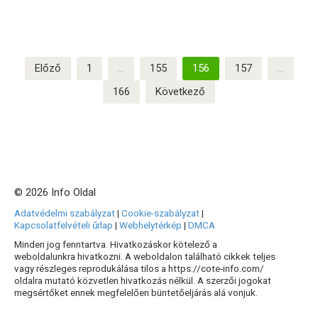
Bejegyzések
Előző
1
…
155
156
157
…
lapozása
166
Következő
© 2026 Info Oldal
Adatvédelmi szabályzat
|
Cookie-szabályzat
|
Kapcsolatfelvételi űrlap
|
Webhelytérkép
|
DMCA
Minden jog fenntartva. Hivatkozáskor kötelező a
weboldalunkra hivatkozni. A weboldalon található cikkek teljes
vagy részleges reprodukálása tilos a https://cote-info.com/
oldalra mutató közvetlen hivatkozás nélkül. A szerzői jogokat
megsértőket ennek megfelelően büntetőeljárás alá vonjuk.