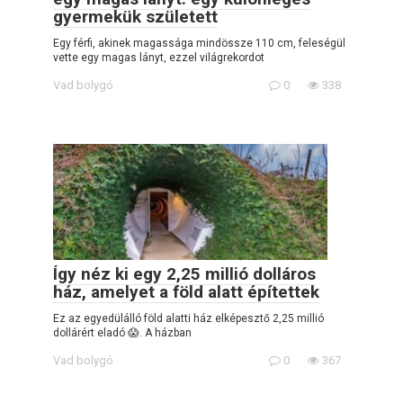
gyermekük született
Egy férfi, akinek magassága mindössze 110 cm, feleségül
vette egy magas lányt, ezzel világrekordot
Vad bolygó
0
338
Így néz ki egy 2,25 millió dolláros
ház, amelyet a föld alatt építettek
Ez az egyedülálló föld alatti ház elképesztő 2,25 millió
dollárért eladó 😱. A házban
Vad bolygó
0
367