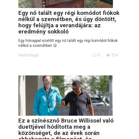
Egy nő talált egy régi komódot fiókok
nélkül a szemétben, és úgy döntött,
hogy felújítja a verandájára: az
eredmény sokkoló
Egy hónappal ezelőtt egy nő talált egy régi komódot fiókok
nélkül a szemétben 😮
Vad bolygó
0
724
Ez a színésznő Bruce Willissel való
duettjével hódította meg a
közönséget, de az évek során