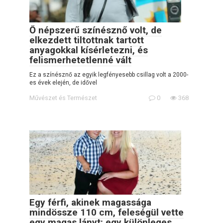
Ő népszerű színésznő volt, de
elkezdett tiltottnak tartott
anyagokkal kísérletezni, és
felismerhetetlenné vált
Ez a színésznő az egyik legfényesebb csillag volt a 2000-
es évek elején, de idővel
Művészet és Természet
0
368
Egy férfi, akinek magassága
mindössze 110 cm, feleségül vette
egy magas lányt: egy különleges