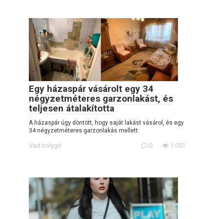
Egy házaspár vásárolt egy 34
négyzetméteres garzonlakást, és
teljesen átalakította
A házaspár úgy döntött, hogy saját lakást vásárol, és egy
34 négyzetméteres garzonlakás mellett
Vad bolygó
0
1 051