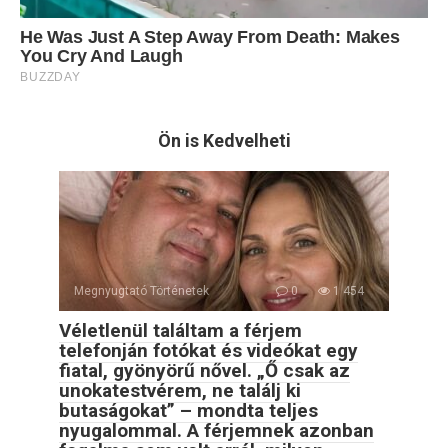
Ön is Kedvelheti
Megnyugtató Történetek
0
1 454
Véletlenül találtam a férjem
telefonján fotókat és videókat egy
fiatal, gyönyörű nővel. „Ő csak az
unokatestvérem, ne találj ki
butaságokat” – mondta teljes
nyugalommal. A férjemnek azonban