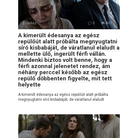
Érdekes
0
487
A kimerült édesanya az egész
repülőút alatt próbálta megnyugtatni
síró kisbabáját, de váratlanul elaludt a
mellette ülő, ingerült férfi vállán.
Mindenki biztos volt benne, hogy a
férfi azonnal jelenetet rendez, ám
néhány perccel később az egész
repülő döbbenten figyelte, mit tett
helyette
A kimerült édesanya az egész repülőút alatt próbálta
megnyugtatni síró kisbabáját, de váratlanul elaludt