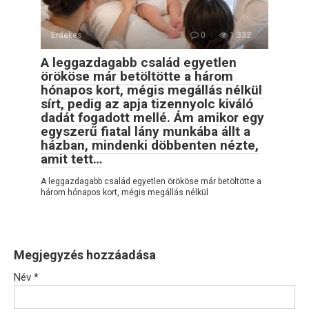
Érdekes
0
1 332
A leggazdagabb család egyetlen
örököse már betöltötte a három
hónapos kort, mégis megállás nélkül
sírt, pedig az apja tizennyolc kiváló
dadát fogadott mellé. Ám amikor egy
egyszerű fiatal lány munkába állt a
házban, mindenki döbbenten nézte,
amit tett…
A leggazdagabb család egyetlen örököse már betöltötte a
három hónapos kort, mégis megállás nélkül
Megjegyzés hozzáadása
Név
*