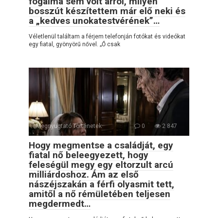
fogalma sem volt arról, milyen
bosszút készítettem már elő neki és
a „kedves unokatestvérének”…
Véletlenül találtam a férjem telefonján fotókat és videókat
egy fiatal, gyönyörű nővel. „Ő csak
Megnyugtató Történetek
0
2 847
Hogy megmentse a családját, egy
fiatal nő beleegyezett, hogy
feleségül megy egy eltorzult arcú
milliárdoshoz. Ám az első
nászéjszakán a férfi olyasmit tett,
amitől a nő rémületében teljesen
megdermedt…