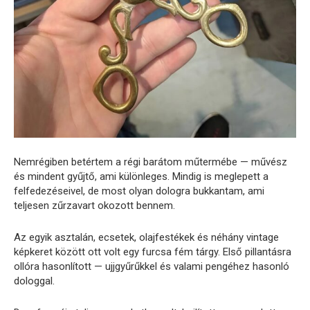
Nemrégiben betértem a régi barátom műtermébe — művész
és mindent gyűjtő, ami különleges. Mindig is meglepett a
felfedezéseivel, de most olyan dologra bukkantam, ami
teljesen zűrzavart okozott bennem.
Az egyik asztalán, ecsetek, olajfestékek és néhány vintage
képkeret között ott volt egy furcsa fém tárgy. Első pillantásra
ollóra hasonlított — ujjgyűrűkkel és valami pengéhez hasonló
dologgal.