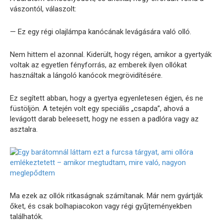
vászontól, válaszolt:
— Ez egy régi olajlámpa kanócának levágására való olló.
Nem hittem el azonnal. Kiderült, hogy régen, amikor a gyertyák
voltak az egyetlen fényforrás, az emberek ilyen ollókat
használtak a lángoló kanócok megrövidítésére.
Ez segített abban, hogy a gyertya egyenletesen égjen, és ne
füstöljön. A tetején volt egy speciális „csapda”, ahová a
levágott darab beleesett, hogy ne essen a padlóra vagy az
asztalra.
Ma ezek az ollók ritkaságnak számítanak. Már nem gyártják
őket, és csak bolhapiacokon vagy régi gyűjteményekben
találhatók.