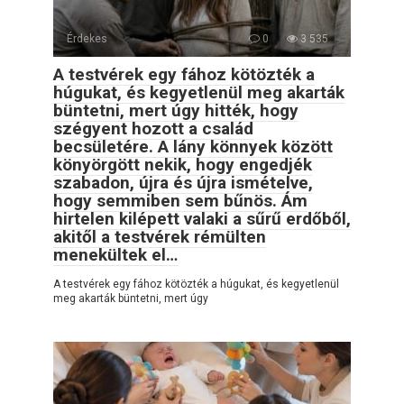
Érdekes
0
3 535
A testvérek egy fához kötözték a
húgukat, és kegyetlenül meg akarták
büntetni, mert úgy hitték, hogy
szégyent hozott a család
becsületére. A lány könnyek között
könyörgött nekik, hogy engedjék
szabadon, újra és újra ismételve,
hogy semmiben sem bűnös. Ám
hirtelen kilépett valaki a sűrű erdőből,
akitől a testvérek rémülten
menekültek el…
A testvérek egy fához kötözték a húgukat, és kegyetlenül
meg akarták büntetni, mert úgy