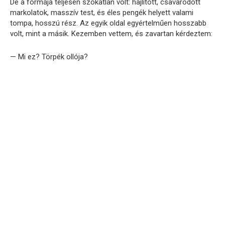
De a formája teljesen szokatlan volt: hajlított, csavarodott
markolatok, masszív test, és éles pengék helyett valami
tompa, hosszú rész. Az egyik oldal egyértelműen hosszabb
volt, mint a másik. Kezemben vettem, és zavartan kérdeztem:
— Mi ez? Törpék ollója?