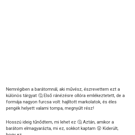
Nemrégiben a barátomnál, aki művész, észrevettem ezt a
különös tárgyat 🤔 Első ránézésre ollóra emlékeztetett, de a
formája nagyon furcsa volt: hajlított markolatok, és éles
pengék helyett valami tompa, megnyúlt rész!
Hosszú ideig tűnődtem, mi lehet ez 🤔 Aztán, amikor a
barátom elmagyarázta, mi ez, sokkot kaptam 😲 Kiderült,
hogy ez…