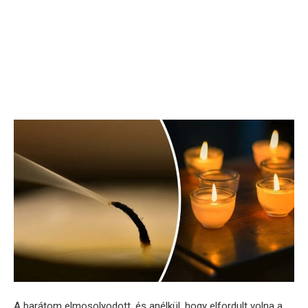
A barátom elmosolyodott, és anélkül, hogy elfordult volna a