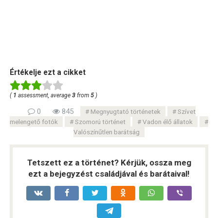
Értékelje ezt a cikket
(
1
assessment, average
3
from
5
)
0
845
Megnyugtató történetek
Szívet
melengető fotók
Szomorú történet
Vadon élő állatok
Valószínűtlen barátság
Tetszett ez a történet? Kérjük, ossza meg
ezt a bejegyzést családjával és barátaival!