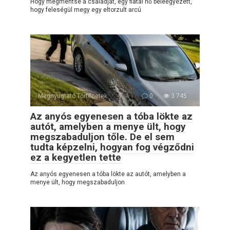
Hogy megmentse a családját, egy fiatal nő beleegyezett,
hogy feleségül megy egy eltorzult arcú
Megnyugtató Történetek
0
3 745
Az anyós egyenesen a tóba lökte az
autót, amelyben a menye ült, hogy
megszabaduljon tőle. De el sem
tudta képzelni, hogyan fog végződni
ez a kegyetlen tette
Az anyós egyenesen a tóba lökte az autót, amelyben a
menye ült, hogy megszabaduljon