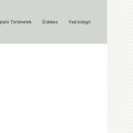
tató Történetek
Érdekes
Vad bolygó