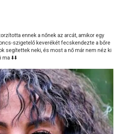
torzította ennek a nőnek az arcát, amikor egy
oncs-szigetelő keverékét fecskendezte a bőre
ok segítettek neki, és most a nő már nem néz ki
 ma ⬇️⬇️