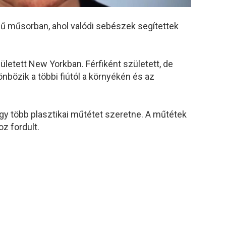
ű műsorban, ahol valódi sebészek segítettek
zületett New Yorkban. Férfiként született, de
nbözik a többi fiútól a környékén és az
hogy több plasztikai műtétet szeretne. A műtétek
z fordult.