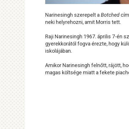
Narinesingh szerepelt a
Botched
cím
neki helyrehozni, amit Morris tett.
Raji Narinesingh 1967. április 7-én s
gyerekkorától fogva érezte, hogy külö
iskolájában.
Amikor Narinesingh felnőtt, rájött, 
magas költsége miatt a fekete piacho