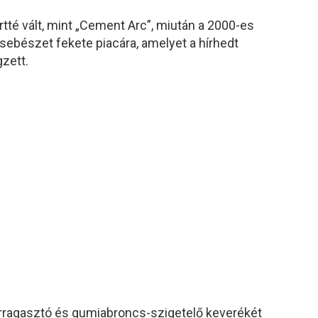
tté vált, mint „Cement Arc”, miután a 2000-es
 sebészet fekete piacára, amelyet a hírhedt
gzett.
ragasztó és gumiabroncs-szigetelő keverékét