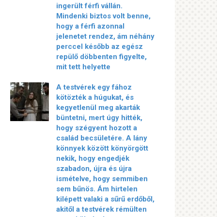
ingerült férfi vállán.
Mindenki biztos volt benne,
hogy a férfi azonnal
jelenetet rendez, ám néhány
perccel később az egész
repülő döbbenten figyelte,
mit tett helyette
A testvérek egy fához
kötözték a húgukat, és
kegyetlenül meg akarták
büntetni, mert úgy hitték,
hogy szégyent hozott a
család becsületére. A lány
könnyek között könyörgött
nekik, hogy engedjék
szabadon, újra és újra
ismételve, hogy semmiben
sem bűnös. Ám hirtelen
kilépett valaki a sűrű erdőből,
akitől a testvérek rémülten