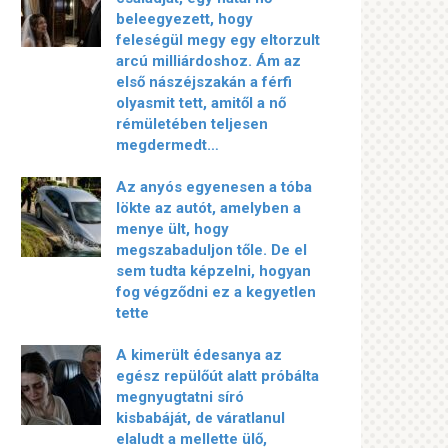
beleegyezett, hogy
feleségül megy egy eltorzult
arcú milliárdoshoz. Ám az
első nászéjszakán a férfi
olyasmit tett, amitől a nő
rémületében teljesen
megdermedt…
Az anyós egyenesen a tóba
lökte az autót, amelyben a
menye ült, hogy
megszabaduljon tőle. De el
sem tudta képzelni, hogyan
fog végződni ez a kegyetlen
tette
A kimerült édesanya az
egész repülőút alatt próbálta
megnyugtatni síró
kisbabáját, de váratlanul
elaludt a mellette ülő,