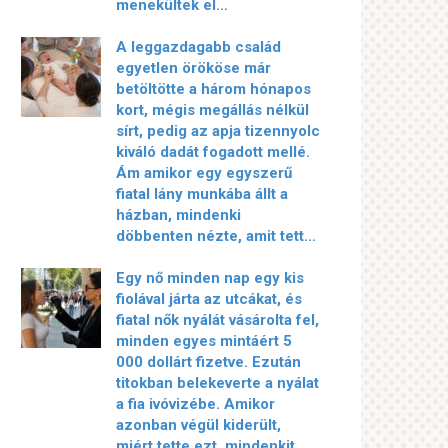
menekültek el…
A leggazdagabb család
egyetlen örököse már
betöltötte a három hónapos
kort, mégis megállás nélkül
sírt, pedig az apja tizennyolc
kiváló dadát fogadott mellé.
Ám amikor egy egyszerű
fiatal lány munkába állt a
házban, mindenki
döbbenten nézte, amit tett…
Egy nő minden nap egy kis
fiolával járta az utcákat, és
fiatal nők nyálát vásárolta fel,
minden egyes mintáért 5
000 dollárt fizetve. Ezután
titokban belekeverte a nyálat
a fia ivóvizébe. Amikor
azonban végül kiderült,
miért tette ezt, mindenkit