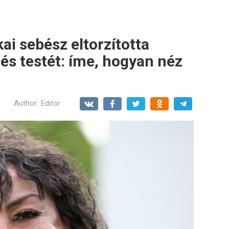
kai sebész eltorzította
és testét: íme, hogyan néz
Author:
Editor