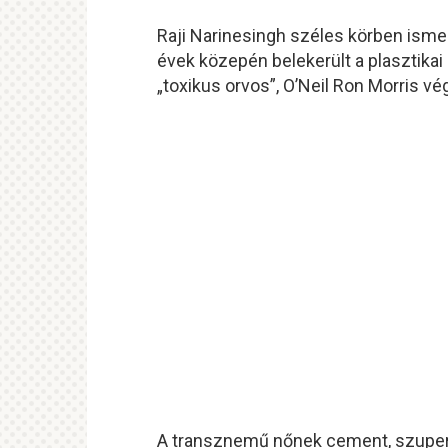
Raji Narinesingh széles körben ismer
évek közepén belekerült a plasztikai
„toxikus orvos”, O’Neil Ron Morris vé
A transznemű nőnek cement, szuper