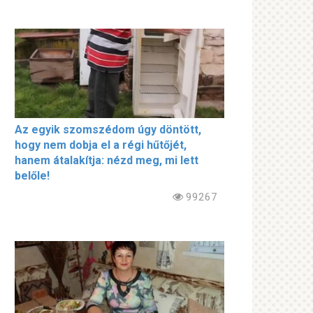
Az egyik szomszédom úgy döntött,
hogy nem dobja el a régi hűtőjét,
hanem átalakítja: nézd meg, mi lett
belőle!
99267