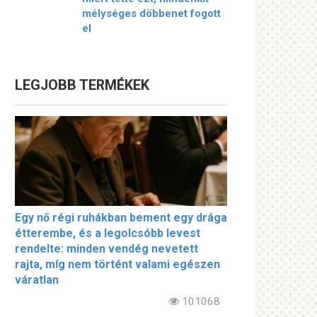
mélységes döbbenet fogott
el
LEGJOBB TERMÉKEK
Egy nő régi ruhákban bement egy drága
étterembe, és a legolcsóbb levest
rendelte: minden vendég nevetett
rajta, míg nem történt valami egészen
váratlan
101068