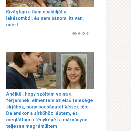
Kivágtam a fiam családját a
lakásomból, és nem bánom: itt van,
miért
89832
Anélkül, hogy szóltam volna a
férjemnek, elmentem az első felesége
sírjához, hogy bocsánatot kérjek tőle:
De amikor a sírkőhöz léptem, és
megláttam a fényképét a márványon,
teljesen megrémültem