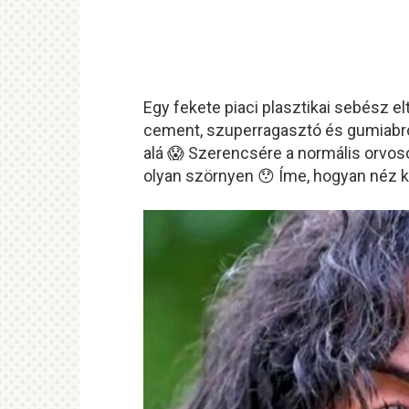
Egy fekete piaci plasztikai sebész el
cement, szuperragasztó és gumiabr
alá 😱 Szerencsére a normális orvos
olyan szörnyen 😯 Íme, hogyan néz ki