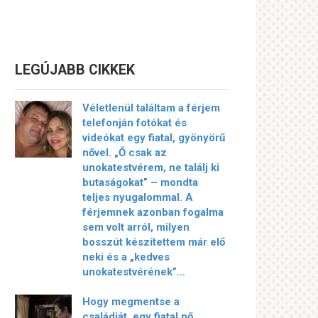
LEGÚJABB CIKKEK
Véletlenül találtam a férjem
telefonján fotókat és
videókat egy fiatal, gyönyörű
nővel. „Ő csak az
unokatestvérem, ne találj ki
butaságokat” – mondta
teljes nyugalommal. A
férjemnek azonban fogalma
sem volt arról, milyen
bosszút készítettem már elő
neki és a „kedves
unokatestvérének”…
Hogy megmentse a
családját, egy fiatal nő