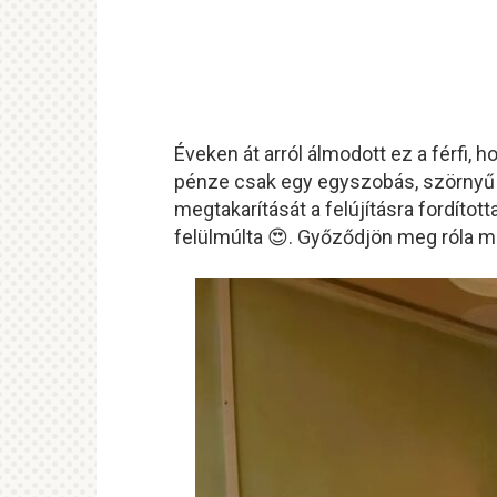
Éveken át arról álmodott ez a férfi, 
pénze csak egy egyszobás, szörnyű á
megtakarítását a felújításra fordíto
felülmúlta 😍. Győződjön meg róla ma