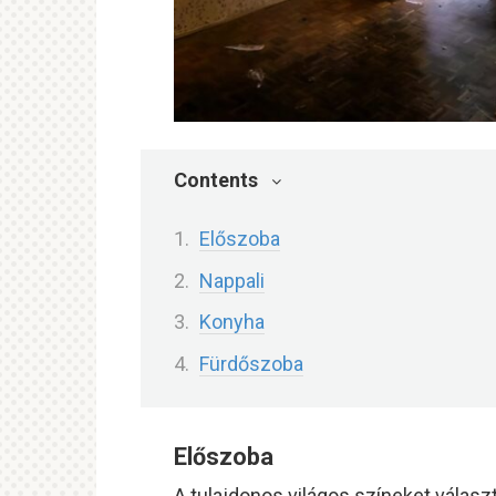
Contents
Előszoba
Nappali
Konyha
Fürdőszoba
Előszoba
A tulajdonos világos színeket választ