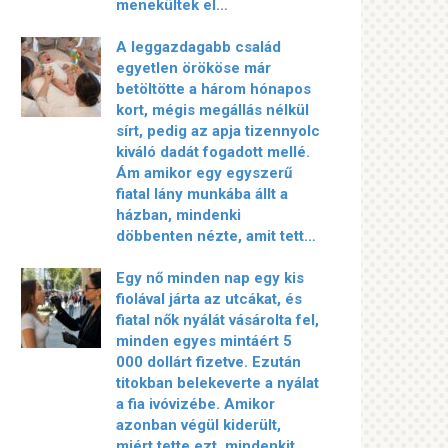
menekültek el…
A leggazdagabb család
egyetlen örököse már
betöltötte a három hónapos
kort, mégis megállás nélkül
sírt, pedig az apja tizennyolc
kiváló dadát fogadott mellé.
Ám amikor egy egyszerű
fiatal lány munkába állt a
házban, mindenki
döbbenten nézte, amit tett…
Egy nő minden nap egy kis
fiolával járta az utcákat, és
fiatal nők nyálát vásárolta fel,
minden egyes mintáért 5
000 dollárt fizetve. Ezután
titokban belekeverte a nyálat
a fia ivóvizébe. Amikor
azonban végül kiderült,
miért tette ezt, mindenkit