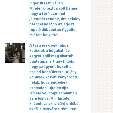
ingerült férfi vállán.
Mindenki biztos volt benne,
hogy a férfi azonnal
jelenetet rendez, ám néhány
perccel később az egész
repülő döbbenten figyelte,
mit tett helyette
A testvérek egy fához
kötözték a húgukat, és
kegyetlenül meg akarták
büntetni, mert úgy hitték,
hogy szégyent hozott a
család becsületére. A lány
könnyek között könyörgött
nekik, hogy engedjék
szabadon, újra és újra
ismételve, hogy semmiben
sem bűnös. Ám hirtelen
kilépett valaki a sűrű erdőből,
akitől a testvérek rémülten