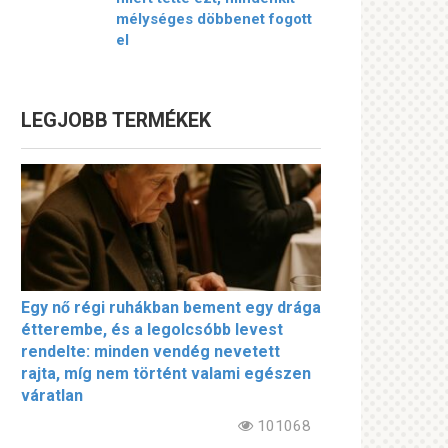
mélységes döbbenet fogott
el
LEGJOBB TERMÉKEK
Egy nő régi ruhákban bement egy drága
étterembe, és a legolcsóbb levest
rendelte: minden vendég nevetett
rajta, míg nem történt valami egészen
váratlan
101068