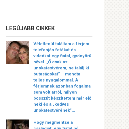
LEGÚJABB CIKKEK
Véletlenül találtam a férjem
telefonján fotókat és
videókat egy fiatal, gyönyörű
nővel. „Ő csak az
unokatestvérem, ne találj ki
butaságokat” – mondta
teljes nyugalommal. A
férjemnek azonban fogalma
sem volt arról, milyen
bosszút készítettem már elő
neki és a „kedves
unokatestvérének”…
Hogy megmentse a
családját, egy fiatal nő