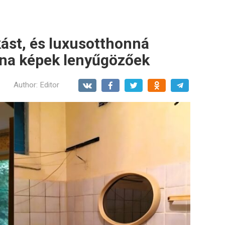
akást, és luxusotthonná
tána képek lenyűgözőek
Author:
Editor