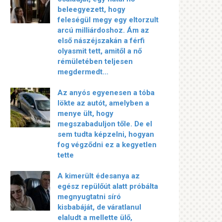
beleegyezett, hogy
feleségül megy egy eltorzult
arcú milliárdoshoz. Ám az
első nászéjszakán a férfi
olyasmit tett, amitől a nő
rémületében teljesen
megdermedt…
Az anyós egyenesen a tóba
lökte az autót, amelyben a
menye ült, hogy
megszabaduljon tőle. De el
sem tudta képzelni, hogyan
fog végződni ez a kegyetlen
tette
A kimerült édesanya az
egész repülőút alatt próbálta
megnyugtatni síró
kisbabáját, de váratlanul
elaludt a mellette ülő,