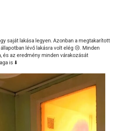
hogy saját lakása legyen. Azonban a megtakarított
llapotban lévő lakásra volt elég 😢. Minden
tta, és az eredmény minden várakozását
ga is ⬇️