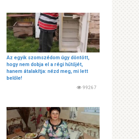
Az egyik szomszédom úgy döntött,
hogy nem dobja el a régi hűtőjét,
hanem átalakítja: nézd meg, mi lett
belőle!
99267