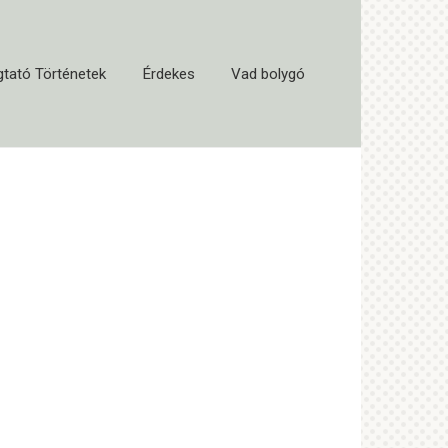
tató Történetek
Érdekes
Vad bolygó