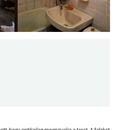
ott, hogy optikailag megnövelje a teret. A falakat