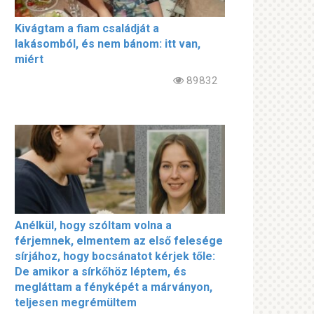
Kivágtam a fiam családját a
lakásomból, és nem bánom: itt van,
miért
89832
Anélkül, hogy szóltam volna a
férjemnek, elmentem az első felesége
sírjához, hogy bocsánatot kérjek tőle:
De amikor a sírkőhöz léptem, és
megláttam a fényképét a márványon,
teljesen megrémültem