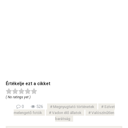
Értékelje ezt a cikket
( No ratings yet )
0
526
Megnyugtató történetek
Szívet
melengető fotók
Vadon élő állatok
Valószínűtlen
barátság