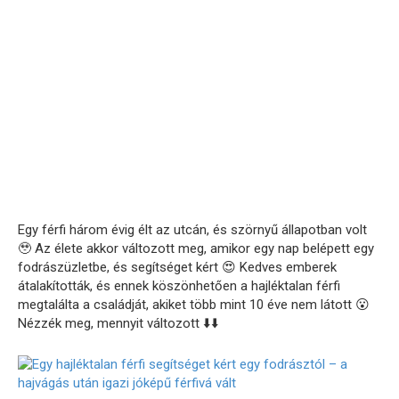
Egy férfi három évig élt az utcán, és szörnyű állapotban volt
🥹 Az élete akkor változott meg, amikor egy nap belépett egy
fodrászüzletbe, és segítséget kért 😍 Kedves emberek
átalakították, és ennek köszönhetően a hajléktalan férfi
megtalálta a családját, akiket több mint 10 éve nem látott 😮
Nézzék meg, mennyit változott ⬇️⬇️