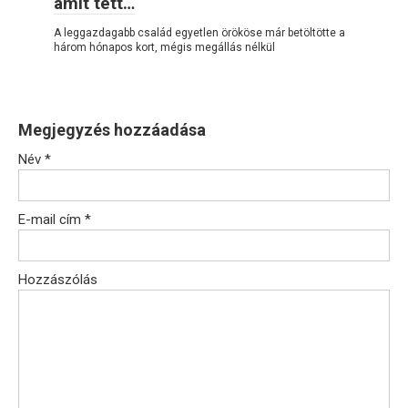
amit tett…
A leggazdagabb család egyetlen örököse már betöltötte a
három hónapos kort, mégis megállás nélkül
Megjegyzés hozzáadása
Név
*
E-mail cím
*
Hozzászólás