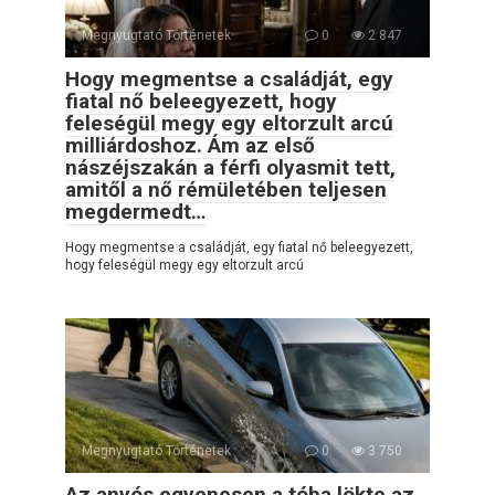
Megnyugtató Történetek
0
2 847
Hogy megmentse a családját, egy
fiatal nő beleegyezett, hogy
feleségül megy egy eltorzult arcú
milliárdoshoz. Ám az első
nászéjszakán a férfi olyasmit tett,
amitől a nő rémületében teljesen
megdermedt…
Hogy megmentse a családját, egy fiatal nő beleegyezett,
hogy feleségül megy egy eltorzult arcú
Megnyugtató Történetek
0
3 750
Az anyós egyenesen a tóba lökte az