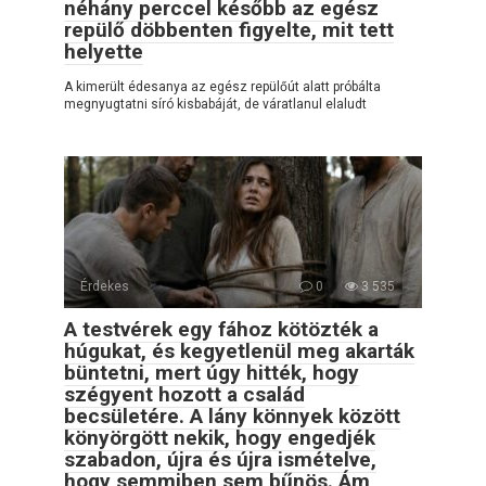
néhány perccel később az egész
repülő döbbenten figyelte, mit tett
helyette
A kimerült édesanya az egész repülőút alatt próbálta
megnyugtatni síró kisbabáját, de váratlanul elaludt
Érdekes
0
3 535
A testvérek egy fához kötözték a
húgukat, és kegyetlenül meg akarták
büntetni, mert úgy hitték, hogy
szégyent hozott a család
becsületére. A lány könnyek között
könyörgött nekik, hogy engedjék
szabadon, újra és újra ismételve,
hogy semmiben sem bűnös. Ám