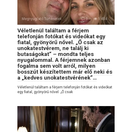
Megnyugtató Történetek
0
1 454
Véletlenül találtam a férjem
telefonján fotókat és videókat egy
fiatal, gyönyörű nővel. „Ő csak az
unokatestvérem, ne találj ki
butaságokat” – mondta teljes
nyugalommal. A férjemnek azonban
fogalma sem volt arról, milyen
bosszút készítettem már elő neki és
a „kedves unokatestvérének”…
Véletlenül találtam a férjem telefonján fotókat és videókat
egy fiatal, gyönyörű nővel. „Ő csak