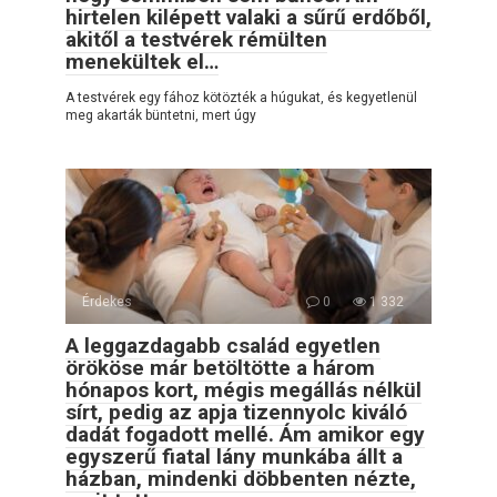
hirtelen kilépett valaki a sűrű erdőből,
akitől a testvérek rémülten
menekültek el…
A testvérek egy fához kötözték a húgukat, és kegyetlenül
meg akarták büntetni, mert úgy
Érdekes
0
1 332
A leggazdagabb család egyetlen
örököse már betöltötte a három
hónapos kort, mégis megállás nélkül
sírt, pedig az apja tizennyolc kiváló
dadát fogadott mellé. Ám amikor egy
egyszerű fiatal lány munkába állt a
házban, mindenki döbbenten nézte,