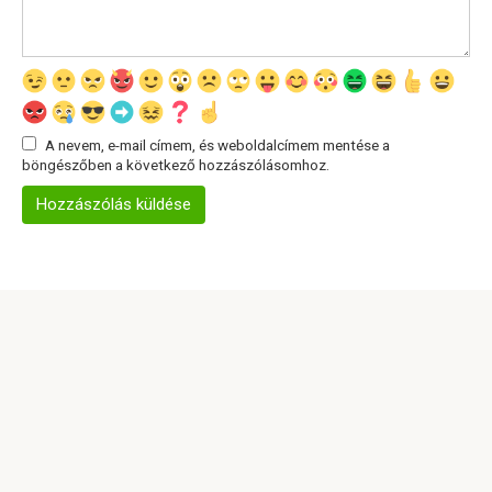
A nevem, e-mail címem, és weboldalcímem mentése a
böngészőben a következő hozzászólásomhoz.
© 2026 Info Oldal
Adatvédelmi szabályzat
|
Cookie-szabályzat
|
Kapcsolatfelvételi űrlap
|
Webhelytérkép
|
DMCA
Minden jog fenntartva. Hivatkozáskor kötelező a
weboldalunkra hivatkozni. A weboldalon található cikkek teljes
vagy részleges reprodukálása tilos a https://cote-info.com/