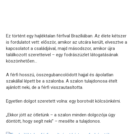
Ez történt egy hajléktalan férfival Brazíliában. Az élete kétszer
is fordulatot vett: először, amikor az utcára került, elvesztve a
kapcsolatot a családjával, majd másodszor, amikor újra
találkozott szeretteivel – egy fodrászüzlet látogatásának
köszönhetően…
A férfi hosszú, összegubancolódott hajjal és ápolatlan
szakállal lépett be a szalonba. A szalon tulajdonosa ételt
ajánlott neki, de a férfi visszautasította.
Egyetlen dolgot szeretett volna: egy borotvát kölcsönkérni.
„Ekkor jött az ötletünk – a szalon minden dolgozója úgy
döntött, hogy segít neki” – mesélte a tulajdonos.