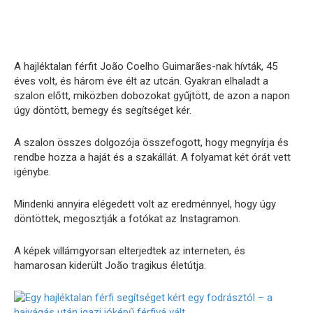
A hajléktalan férfit João Coelho Guimarães-nak hívták, 45
éves volt, és három éve élt az utcán. Gyakran elhaladt a
szalon előtt, miközben dobozokat gyűjtött, de azon a napon
úgy döntött, bemegy és segítséget kér.
A szalon összes dolgozója összefogott, hogy megnyírja és
rendbe hozza a haját és a szakállát. A folyamat két órát vett
igénybe.
Mindenki annyira elégedett volt az eredménnyel, hogy úgy
döntöttek, megosztják a fotókat az Instagramon.
A képek villámgyorsan elterjedtek az interneten, és
hamarosan kiderült João tragikus életútja.