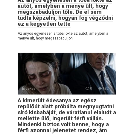
autót, amelyben a menye ült, hogy
megszabaduljon tőle. De el sem
tudta képzelni, hogyan fog végződni
ez a kegyetlen tette
Az anyós egyenesen a tóba lökte az autót, amelyben a
menye ült, hogy megszabaduljon
Érdekes
0
487
A kimerült édesanya az egész
repülőút alatt próbálta megnyugtatni
síró kisbabáját, de váratlanul elaludt a
mellette ülő, ingerült férfi vállán.
Mindenki biztos volt benne, hogy a
férfi azonnal jelenetet rendez, ám