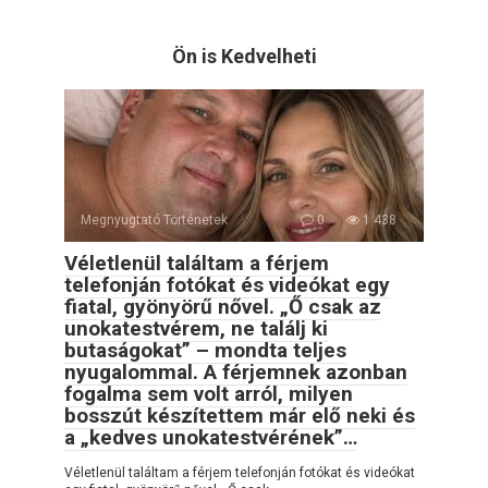
Ön is Kedvelheti
Megnyugtató Történetek
0
1 438
Véletlenül találtam a férjem
telefonján fotókat és videókat egy
fiatal, gyönyörű nővel. „Ő csak az
unokatestvérem, ne találj ki
butaságokat” – mondta teljes
nyugalommal. A férjemnek azonban
fogalma sem volt arról, milyen
bosszút készítettem már elő neki és
a „kedves unokatestvérének”…
Véletlenül találtam a férjem telefonján fotókat és videókat