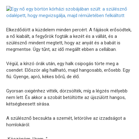
Elkezdődött a küzdelem minden percért. A fájások erősödtek,
a nő kiabált, a fegyőrök fogták a kezét és a vállát, és a
szülésznő mindent megtett, hogy az anyát és a babát is
megmentse. Úgy tűnt, az idő megállt ebben a cellában.
Végül, a kínzó órák után, egy halk csipogás törte meg a
csendet. Először alig hallható, majd hangosabb, erősebb. Egy
fiú. Gyenge, apró, kékes bőrű, de élő.
Gyorsan oxigénhez vitték, dörzsölték, míg a légzés mélyebb
nem lett. És akkor a szobát betöltötte az újszülött hangos,
kétségbeesett sírása.
A szülésznő becsukta a szemét, letörölve az izzadságot a
homlokáról.