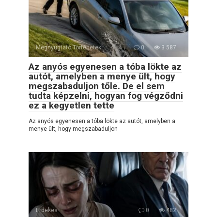
Megnyugtató Történetek
0
3 587
Az anyós egyenesen a tóba lökte az
autót, amelyben a menye ült, hogy
megszabaduljon tőle. De el sem
tudta képzelni, hogyan fog végződni
ez a kegyetlen tette
Az anyós egyenesen a tóba lökte az autót, amelyben a
menye ült, hogy megszabaduljon
Érdekes
0
482