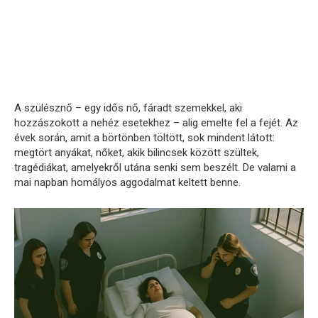
A szülésznő – egy idős nő, fáradt szemekkel, aki
hozzászokott a nehéz esetekhez – alig emelte fel a fejét. Az
évek során, amit a börtönben töltött, sok mindent látott:
megtört anyákat, nőket, akik bilincsek között szültek,
tragédiákat, amelyekről utána senki sem beszélt. De valami a
mai napban homályos aggodalmat keltett benne.