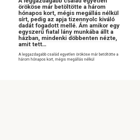
A leggazdagabb család egyetlen
örököse már betöltötte a három
hónapos kort, mégis megállás nélkül
sírt, pedig az apja tizennyolc kiváló
dadát fogadott mellé. Ám amikor egy
egyszerű fiatal lány munkába állt a
házban, mindenki döbbenten nézte,
amit tett…
A leggazdagabb család egyetlen örököse már betöltötte a
három hónapos kort, mégis megállás nélkül
© 2026 Info Oldal
Adatvédelmi szabályzat
|
Cookie-szabályzat
|
Kapcsolatfelvételi űrlap
|
Webhelytérkép
|
DMCA
Minden jog fenntartva. Hivatkozáskor kötelező a