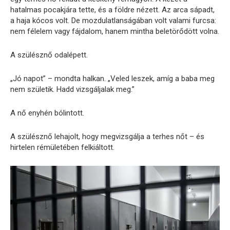
hatalmas pocakjára tette, és a földre nézett. Az arca sápadt,
a haja kócos volt. De mozdulatlanságában volt valami furcsa:
nem félelem vagy fájdalom, hanem mintha beletörődött volna.
A szülésznő odalépett.
„Jó napot” – mondta halkan. „Veled leszek, amíg a baba meg
nem születik. Hadd vizsgáljalak meg.”
A nő enyhén bólintott.
A szülésznő lehajolt, hogy megvizsgálja a terhes nőt – és
hirtelen rémületében felkiáltott.