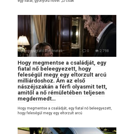
egy fiatal, gyönyörű nővel. „Ő csak
Megnyugtató Történetek
0
2 798
Hogy megmentse a családját, egy
fiatal nő beleegyezett, hogy
feleségül megy egy eltorzult arcú
milliárdoshoz. Ám az első
nászéjszakán a férfi olyasmit tett,
amitől a nő rémületében teljesen
megdermedt…
Hogy megmentse a családját, egy fiatal nő beleegyezett,
hogy feleségül megy egy eltorzult arcú