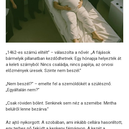
„1462-es számú elítélt” – válaszolta a nővér. „A fájások
bármelyik pillanatban kezdődhetnek. Egy hónapja helyezték át
a keleti szárnyból. Nincs családja, nincs papírja, az orvosi
előzmények üresek. Szinte nem beszél.”
„Nem beszél?” – emelte fel a szemöldökét a szülésznő.
„Egyáltalán nem?”
„Csak röviden bólint. Senkinek sem néz a szemébe. Mintha
belülről lenne bezárva.”
Az ajtó nyikorgott. A szobában, ami inkább cellára hasonlított,
egy terhes nő feküdt a keskeny fémágyon. A kezét a