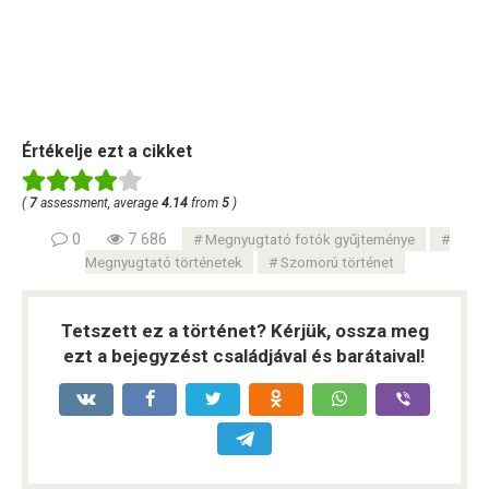
Értékelje ezt a cikket
(
7
assessment, average
4.14
from
5
)
0
7 686
Megnyugtató fotók gyűjteménye
Megnyugtató történetek
Szomorú történet
Tetszett ez a történet? Kérjük, ossza meg
ezt a bejegyzést családjával és barátaival!