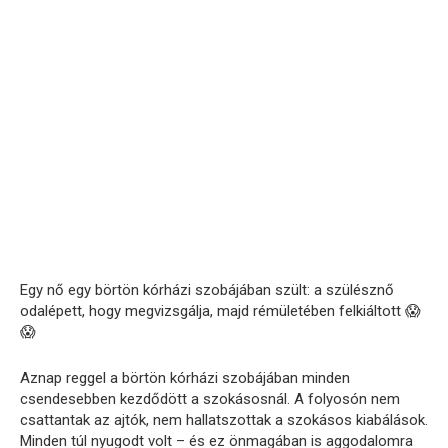
Egy nő egy börtön kórházi szobájában szült: a szülésznő
odalépett, hogy megvizsgálja, majd rémületében felkiáltott 😱
😱
Aznap reggel a börtön kórházi szobájában minden
csendesebben kezdődött a szokásosnál. A folyosón nem
csattantak az ajtók, nem hallatszottak a szokásos kiabálások.
Minden túl nyugodt volt – és ez önmagában is aggodalomra