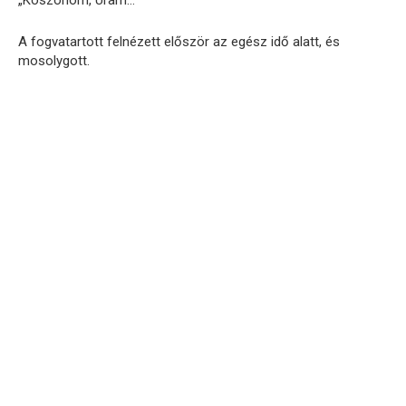
„Köszönöm, Uram…”
A fogvatartott felnézett először az egész idő alatt, és
mosolygott.