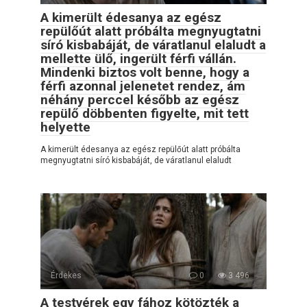
A kimerült édesanya az egész
repülőút alatt próbálta megnyugtatni
síró kisbabáját, de váratlanul elaludt a
mellette ülő, ingerült férfi vállán.
Mindenki biztos volt benne, hogy a
férfi azonnal jelenetet rendez, ám
néhány perccel később az egész
repülő döbbenten figyelte, mit tett
helyette
A kimerült édesanya az egész repülőút alatt próbálta
megnyugtatni síró kisbabáját, de váratlanul elaludt
Érdekes
0
3 496
A testvérek egy fához kötözték a