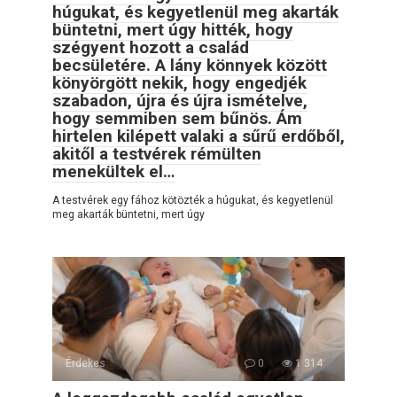
húgukat, és kegyetlenül meg akarták
büntetni, mert úgy hitték, hogy
szégyent hozott a család
becsületére. A lány könnyek között
könyörgött nekik, hogy engedjék
szabadon, újra és újra ismételve,
hogy semmiben sem bűnös. Ám
hirtelen kilépett valaki a sűrű erdőből,
akitől a testvérek rémülten
menekültek el…
A testvérek egy fához kötözték a húgukat, és kegyetlenül
meg akarták büntetni, mert úgy
Érdekes
0
1 314