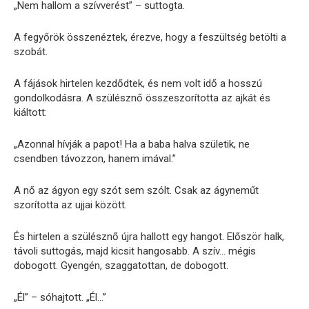
„Nem hallom a szívverést” – suttogta.
A fegyőrök összenéztek, érezve, hogy a feszültség betölti a
szobát.
A fájások hirtelen kezdődtek, és nem volt idő a hosszú
gondolkodásra. A szülésznő összeszorította az ajkát és
kiáltott:
„Azonnal hívják a papot! Ha a baba halva születik, ne
csendben távozzon, hanem imával.”
A nő az ágyon egy szót sem szólt. Csak az ágyneműt
szorította az ujjai között.
És hirtelen a szülésznő újra hallott egy hangot. Először halk,
távoli suttogás, majd kicsit hangosabb. A szív… mégis
dobogott. Gyengén, szaggatottan, de dobogott.
„Él” – sóhajtott. „Él…”